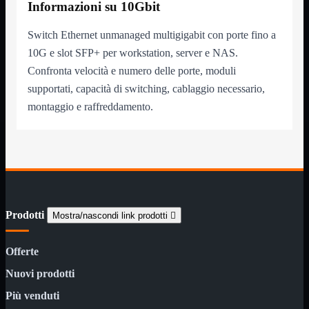
Informazioni su 10Gbit
Monitor

Mouse

Switch Ethernet unmanaged multigigabit con porte fino a
Networking

10G e slot SFP+ per workstation, server e NAS.
Pulizia

Confronta velocità e numero delle porte, moduli
Schede

supportati, capacità di switching, cablaggio necessario,
Software

montaggio e raffreddamento.
Speaker

Stampanti

Supporti

Tablet

Tastiere

UPS

Varie
Prodotti
Mostra/nascondi link prodotti

Webcam
Networking
Mostra tutti i prodotti
Offerte
Access Point

Nuovi prodotti
Antenne WiFi
Firewall
Più venduti
NAS