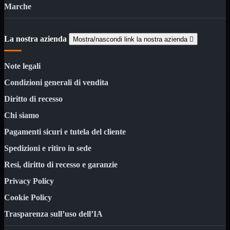
NAS Ricondizionato
Marche
PowerLine
Ripetitore WiFi

Router

La nostra azienda
Mostra/nascondi link la nostra azienda

Scheda di Rete

Switch POE
Note legali
Switch Rete

VOIP

Condizioni generali di vendita
WiFi

Diritto di recesso
Access Point
Mostra tutti i prodotti
Chi siamo
Uso Esterno
Uso Interno
Pagamenti sicuri e tutela del cliente
WiFi
Mostra tutti i prodotti
Spedizioni e ritiro in sede
PCI
Resi, diritto di recesso e garanzie
PCI-Express
USB
Privacy Policy
VOIP
Mostra tutti i prodotti
Cookie Policy
Adattatori
Telefoni
Trasparenza sull’uso dell’IA
Router
Mostra tutti i prodotti