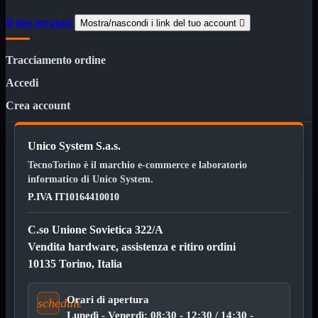
3G WiFi
Il tuo account
4G WiFi
Mostra/nascondi i link del tuo account

ADSL2 WiFi
Cablati
Tracciamento ordine
WiFi
Accedi
Ripetitore WiFi
Mostra tutti i prodotti
Doppia Banda
Crea account
Singola Banda
Scheda di Rete
Mostra tutti i prodotti
Unico System S.a.s.
PCI
PCI-Express
TecnoTorino è il marchio e-commerce e laboratorio
informatico di Unico System.
Switch Rete
Mostra tutti i prodotti
P.IVA IT10164410010
10/100/1000Mps
10Gbit
C.so Unione Sovietica 322/A
Cavi
Mostra tutti i prodotti
Vendita hardware, assistenza e ritiro ordini
Alimentazione

10135 Torino, Italia
Dati

Display Port
DVI
Orari di apertura
schedule
HDMI
Lunedì - Venerdì: 08:30 - 12:30 / 14:30 -