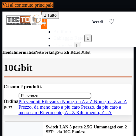
Vai al contenuto principale

Tutto
Antifurto
Cablaggio Rete

Computer

Home
Informatica
Networking
Consumabili per stampanti
Switch Rete
10Gbit

Domotica

10Gbit
Elettricita

Informatica

Materiale Ufficio

Ci sono 2 prodotti.
Ricambi

Rilevanza
Ricondizionati

Ordina
Più venduti
Rilevanza
Nome, da A a Z
Nome, da Z ad A
Servizi

per:
Prezzo, da meno caro a più caro
Prezzo, da più caro a
Telefoni

meno caro
Riferimento, A - Z
Riferimento, Z - A
Videosorveglianza

Switch LAN 5 porte 2.5G Unmanaged con 2
Domotica
Mostra tutti i prodotti
SFP+ da 10G Fanless
ZigBee