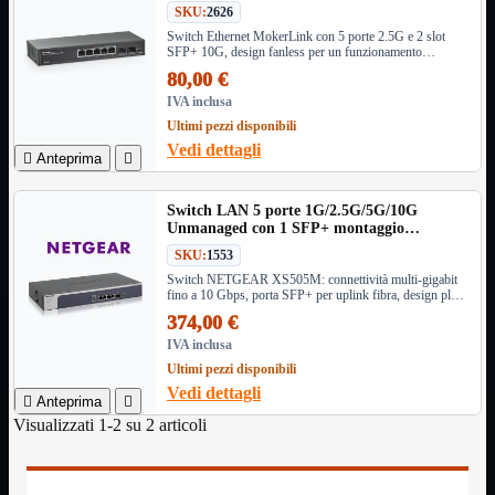
SKU:
2626
Informatica
Mostra tutti i prodotti
Switch Ethernet MokerLink con 5 porte 2.5G e 2 slot
SFP+ 10G, design fanless per un funzionamento
Accessori

silenzioso, ideale per reti domestiche e aziendali ad alte
80,00 €
Adattatore
prestazioni.

IVA inclusa
Alimentatori

Ultimi pezzi disponibili
Assemblaggio

Vedi dettagli

Anteprima

Audio

Bay
Box Esterni
Switch LAN 5 porte 1G/2.5G/5G/10G
Unmanaged con 1 SFP+ montaggio
Cabinet

Rack/Desktop
Cavi
SKU:
1553

Switch NETGEAR XS505M: connettività multi-gigabit
Contenitori

fino a 10 Gbps, porta SFP+ per uplink fibra, design plug-
CPU

and-play e massima efficienza per reti domestiche e
374,00 €
aziendali moderne.
Dissipatori

IVA inclusa
Hard Disk

Ultimi pezzi disponibili
Laboratorio

Vedi dettagli

Anteprima

MainBoard

Visualizzati 1-2 su 2 articoli
Masterizzatori

MediaPlayer
Memorie
