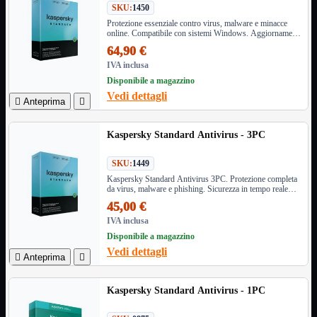
SKU:
1450
Informatica
Mostra tutti i prodotti
Protezione essenziale contro virus, malware e minacce
online. Compatibile con sistemi Windows. Aggiornamenti
Accessori

regolari inclusi.
64,90 €
Adattatore

IVA inclusa
Alimentatori

Disponibile a magazzino
Assemblaggio

Vedi dettagli

Anteprima

Audio

Bay
Box Esterni
Kaspersky Standard Antivirus - 3PC
Cabinet

Cavi
SKU:
1449

Kaspersky Standard Antivirus 3PC. Protezione completa
Contenitori

da virus, malware e phishing. Sicurezza in tempo reale
CPU

con aggiornamenti costanti. Compatibile Windows e
45,00 €
macOS.
Dissipatori

IVA inclusa
Hard Disk

Disponibile a magazzino
Laboratorio

Vedi dettagli

Anteprima

MainBoard

Masterizzatori

Kaspersky Standard Antivirus - 1PC
MediaPlayer
Memorie
