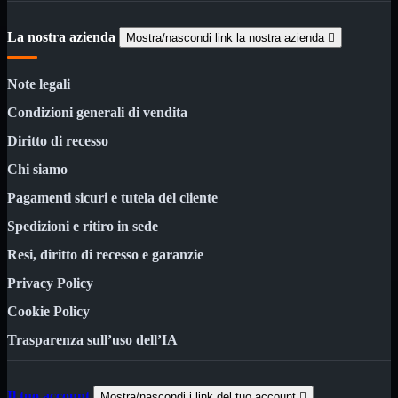
3G WiFi
4G WiFi
La nostra azienda
Mostra/nascondi link la nostra azienda

ADSL2 WiFi
Cablati
WiFi
Note legali
Ripetitore WiFi
Mostra tutti i prodotti
Condizioni generali di vendita
Doppia Banda
Singola Banda
Diritto di recesso
Chi siamo
Scheda di Rete
Mostra tutti i prodotti
PCI
Pagamenti sicuri e tutela del cliente
PCI-Express
Spedizioni e ritiro in sede
Switch Rete
Mostra tutti i prodotti
10/100/1000Mps
Resi, diritto di recesso e garanzie
10Gbit
Privacy Policy
Cavi
Mostra tutti i prodotti
Cookie Policy
Alimentazione

Dati

Trasparenza sull’uso dell’IA
Display Port
DVI
HDMI
Il tuo account
Mostra/nascondi i link del tuo account
