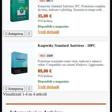
SKU:
0875
Monitor

Kaspersky Standard Antivirus 1PC. Protezione completa
da virus, malware e phishing. Sicurezza in tempo reale
Mouse

con aggiornamenti costanti. Compatibile Windows e
35,00 €
Networking

macOS.
IVA inclusa
Pulizia

Disponibile a magazzino
Schede

Vedi dettagli

Anteprima

Software

Speaker

Kaspersky Standard Antivirus - 10PC
Stampanti

Supporti

SKU:
1849
Tablet

Protezione essenziale contro virus, malware e minacce
Tastiere

online. Compatibile con sistemi Windows. Aggiornamenti
regolari inclusi.
UPS
89,00 €

Varie
IVA inclusa
Webcam
Disponibile a magazzino
Vedi dettagli
Networking
Mostra tutti i prodotti

Anteprima

Access Point
Visualizzati 1-4 su 4 articoli

Antenne WiFi
Firewall
NAS