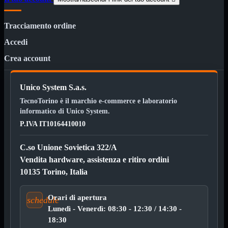
HDMI Switch
KVM
Prolunga

Tracciamento ordine
Telefono
TEST
Accedi
USB Type-C
Crea account
USB2

USB3

VGA

Unico System S.a.s.
TecnoTorino è il marchio e-commerce e laboratorio
Alimentazione
Mostra tutti i prodotti
informatico di Unico System.
220Volt
Molex
P.IVA IT10164410010
Prolunga
Sata
C.so Unione Sovietica 322/A
VGA
Vendita hardware, assistenza e ritiro ordini
USB2
Mostra tutti i prodotti
10135 Torino, Italia
A/A Maschio
Micro
Mini
Orari di apertura
schedule
OTG
Lunedì - Venerdì: 08:30 - 12:30 / 14:30 -
Prolunga
18:30
Stampante