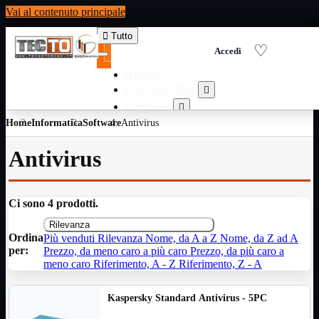
Vai al contenuto principale

Tutto
Antifurto
Cablaggio Rete

Computer

Home
Informatica
Software
Antivirus
Consumabili per stampanti

Domotica

Antivirus
Elettricita

Informatica

Materiale Ufficio

Ci sono 4 prodotti.
Ricambi

Rilevanza
Ricondizionati

Ordina
Più venduti
Rilevanza
Nome, da A a Z
Nome, da Z ad A
Servizi

per:
Prezzo, da meno caro a più caro
Prezzo, da più caro a
Telefoni

meno caro
Riferimento, A - Z
Riferimento, Z - A
Videosorveglianza

Kaspersky Standard Antivirus - 5PC
Domotica
Mostra tutti i prodotti
ZigBee