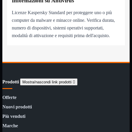
Informazioni su Antivirus
NAS Ricondizionato
PowerLine
Ripetitore WiFi
Licenze Kaspersky Standard per proteggere uno o più

Router

computer da malware e minacce online. Verifica durata,
Scheda di Rete

numero di dispositivi, sistemi operativi supportati,
Switch POE
modalità di attivazione e requisiti prima dell'acquisto.
Switch Rete

VOIP

WiFi

Access Point
Mostra tutti i prodotti
Uso Esterno
Uso Interno
Prodotti
Mostra/nascondi link prodotti

WiFi
Mostra tutti i prodotti
PCI
PCI-Express
Offerte
USB
Nuovi prodotti
VOIP
Mostra tutti i prodotti
Adattatori
Più venduti
Telefoni
Marche
Router
Mostra tutti i prodotti