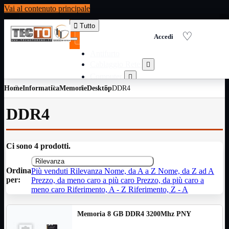
Vai al contenuto principale

Tutto
Antifurto
Cablaggio Rete

Computer

Home
Informatica
Memorie
Desktop
Consumabili per stampanti
DDR4

Domotica

DDR4
Elettricita

Informatica

Materiale Ufficio

Ci sono 4 prodotti.
Ricambi

Rilevanza
Ricondizionati

Ordina
Più venduti
Rilevanza
Nome, da A a Z
Nome, da Z ad A
Servizi

per:
Prezzo, da meno caro a più caro
Prezzo, da più caro a
Telefoni

meno caro
Riferimento, A - Z
Riferimento, Z - A
Videosorveglianza

Memoria 8 GB DDR4 3200Mhz PNY
Domotica
Mostra tutti i prodotti
ZigBee