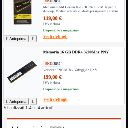
SKU:
2837
Monitor

Memoria RAM Corsair 8GB DDR4 2133MHz per PC
desktop. Modulo affidabile, ideale per upgrade e sistemi
Mouse

professionali.
119,00 €
Networking

IVA inclusa
Pulizia

Disponibile a magazzino
Schede

Vedi dettagli

Anteprima

Software

Speaker

Memoria 16 GB DDR4 3200Mhz PNY
Stampanti

Supporti

SKU:
2839
Tablet

Velocità : 3200 MHz - Voltaggio : 1,2 V
Tastiere

199,00 €
UPS

IVA inclusa
Varie
Disponibile a magazzino
Webcam
Vedi dettagli
Networking
Mostra tutti i prodotti

Anteprima

Access Point
Visualizzati 1-4 su 4 articoli

Antenne WiFi
Firewall
NAS