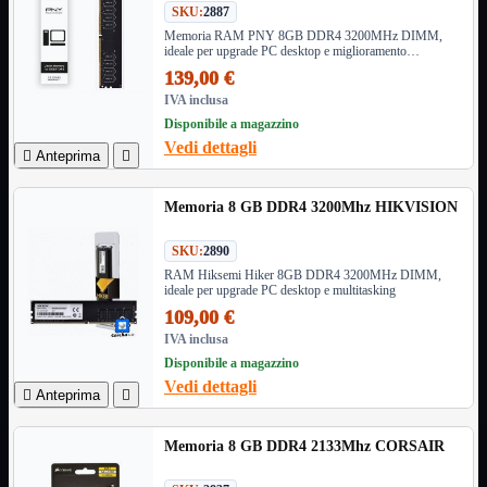
SKU:
2887
Informatica
Mostra tutti i prodotti
Memoria RAM PNY 8GB DDR4 3200MHz DIMM,
ideale per upgrade PC desktop e miglioramento
Accessori

prestazioni.
139,00 €
Adattatore

IVA inclusa
Alimentatori

Disponibile a magazzino
Assemblaggio

Vedi dettagli

Anteprima

Audio

Bay
Box Esterni
Memoria 8 GB DDR4 3200Mhz HIKVISION
Cabinet

Cavi
SKU:
2890

RAM Hiksemi Hiker 8GB DDR4 3200MHz DIMM,
Contenitori

ideale per upgrade PC desktop e multitasking
CPU

109,00 €
Dissipatori

IVA inclusa
Hard Disk

Disponibile a magazzino
Laboratorio

Vedi dettagli

Anteprima

MainBoard

Masterizzatori

Memoria 8 GB DDR4 2133Mhz CORSAIR
MediaPlayer
Memorie
