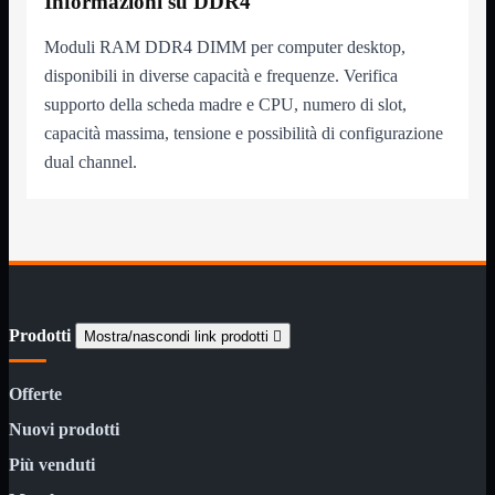
Informazioni su DDR4
NAS Ricondizionato
PowerLine
Ripetitore WiFi
Moduli RAM DDR4 DIMM per computer desktop,

Router

disponibili in diverse capacità e frequenze. Verifica
Scheda di Rete

supporto della scheda madre e CPU, numero di slot,
Switch POE
capacità massima, tensione e possibilità di configurazione
Switch Rete

dual channel.
VOIP

WiFi

Access Point
Mostra tutti i prodotti
Uso Esterno
Uso Interno
WiFi
Mostra tutti i prodotti
Prodotti
PCI
Mostra/nascondi link prodotti

PCI-Express
USB
Offerte
VOIP
Mostra tutti i prodotti
Nuovi prodotti
Adattatori
Telefoni
Più venduti
Router
Mostra tutti i prodotti