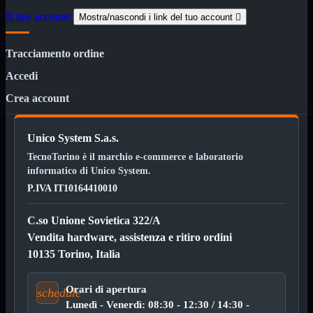
HDMI Switch
KVM
Il tuo account
Mostra/nascondi i link del tuo account

Prolunga

Telefono
Tracciamento ordine
TEST
USB Type-C
Accedi
USB2

Crea account
USB3

VGA

Unico System S.a.s.
Alimentazione
Mostra tutti i prodotti
220Volt
TecnoTorino è il marchio e-commerce e laboratorio
Molex
informatico di Unico System.
Prolunga
P.IVA IT10164410010
Sata
VGA
C.so Unione Sovietica 322/A
USB2
Mostra tutti i prodotti
Vendita hardware, assistenza e ritiro ordini
A/A Maschio
10135 Torino, Italia
Micro
Mini
OTG
Orari di apertura
schedule
Prolunga
Lunedì - Venerdì: 08:30 - 12:30 / 14:30 -
Stampante