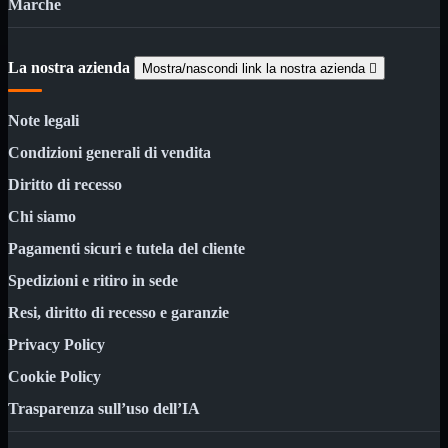
Marche
3G WiFi
4G WiFi
ADSL2 WiFi
La nostra azienda
Cablati
Mostra/nascondi link la nostra azienda

WiFi
Note legali
Ripetitore WiFi
Mostra tutti i prodotti
Doppia Banda
Condizioni generali di vendita
Singola Banda
Diritto di recesso
Scheda di Rete
Mostra tutti i prodotti
PCI
Chi siamo
PCI-Express
Pagamenti sicuri e tutela del cliente
Switch Rete
Mostra tutti i prodotti
10/100/1000Mps
Spedizioni e ritiro in sede
10Gbit
Resi, diritto di recesso e garanzie
Cavi
Mostra tutti i prodotti
Privacy Policy
Alimentazione

Dati
Cookie Policy

Display Port
Trasparenza sull’uso dell’IA
DVI
HDMI