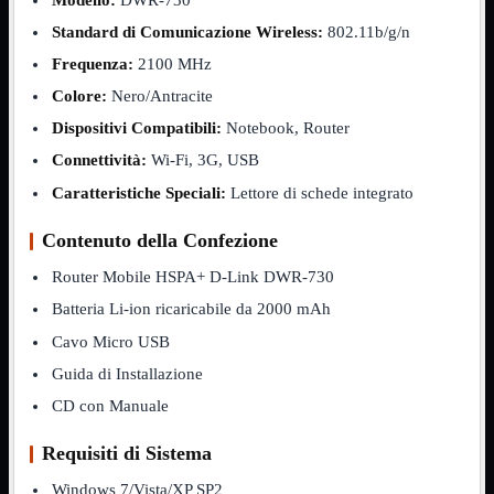
Modello:
DWR-730
Standard di Comunicazione Wireless:
802.11b/g/n
Assemblaggio
Mostra tutti i prodotti
Basette
Frequenza:
2100 MHz
Binari Hard Disk
Fascette
Colore:
Nero/Antracite
Guaina Termorestringente
Dispositivi Compatibili:
Notebook, Router
Pasta Termica
Staffa

Connettività:
Wi-Fi, 3G, USB
Caratteristiche Speciali:
Lettore di schede integrato
Staffa
Mostra tutti i prodotti
E-Sata
Parallela
Contenuto della Confezione
Seriale
Router Mobile HSPA+ D-Link DWR-730
USB
Batteria Li-ion ricaricabile da 2000 mAh
UPS
Mostra tutti i prodotti
Batterie
Cavo Micro USB
Cavi Alimentazione
Guida di Installazione
Connettori
Gruppi
CD con Manuale
Multiprese
Requisiti di Sistema
Alimentatori
Mostra tutti i prodotti
5Volts
Windows 7/Vista/XP SP2