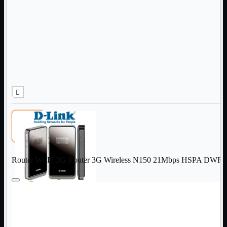
Informatica
Mostra tutti i prodotti
Accessori

Adattatore

Alimentatori

Assemblaggio

Audio

Bay

Box Esterni
Cabinet

Cavi

Contenitori

CPU

Dissipatori

Router Wi-Fi 3G Router 3G Wireless N150 21Mbps HSPA DWR-
Hard Disk

Laboratorio

MainBoard

Masterizzatori

MediaPlayer
Memorie
