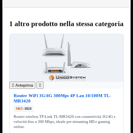
3.0
Type C
Stampanti
Mostra tutti i prodotti
Etichettatrici
1 altro prodotto nella stessa categoria
Inkjet

Laser

Inkjet
Mostra tutti i prodotti
Multifunzione
Laser
Mostra tutti i prodotti
BN
Cabinet
Mostra tutti i prodotti
Con Alimentatore

Anteprima

Senza Alimentatore
Router WiFi 3G/4G 300Mps 4P Lan 10/100M TL-
Speaker
Mostra tutti i prodotti
MR3420
Alimentazione USB
Microfono
SKU:
1024
Portatili Bluetooth
Router wireless TP-Link TL-MR3420 con connettività 3G/4G e
Sistema 2.1
velocità fino a 300 Mbps, ideale per streaming HD e gaming
online.
Dissipatori
Mostra tutti i prodotti