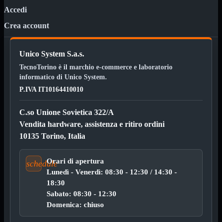
Custodie
Accedi
Supporti
Crea account
Software
Mostra tutti i prodotti
Antivirus
Controllo Parentale
Unico System S.a.s.
Gestionale
Licenza Digitale
TecnoTorino è il marchio e-commerce e laboratorio
Sistemi Operativi
informatico di Unico System.
P.IVA IT10164410010
Hard Disk
Mostra tutti i prodotti
Esterni
Sata 2,5
C.so Unione Sovietica 322/A
Sata 3,5
Vendita hardware, assistenza e ritiro ordini
Sata 3,5 Server
SSD 2,5
10135 Torino, Italia
SSD Esterni
SSD M.2
Orari di apertura
schedule
SSD NVMe
Lunedì - Venerdì: 08:30 - 12:30 / 14:30 -
Tastiere
Mostra tutti i prodotti
18:30
Bluetooth
Sabato: 08:30 - 12:30
Gomma
Domenica: chiuso
Illuminate
Kit 2 in 1