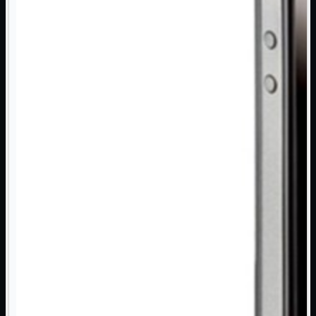
NAS Ricondizionato
PowerLine
Ripetitore WiFi

Router

Scheda di Rete

Switch POE
Switch Rete

VOIP

WiFi

Access Point
Mostra tutti i prodotti
Uso Esterno
Uso Interno
WiFi
Mostra tutti i prodotti
PCI
PCI-Express
USB
VOIP
Mostra tutti i prodotti
Adattatori
Telefoni
Router
Mostra tutti i prodotti