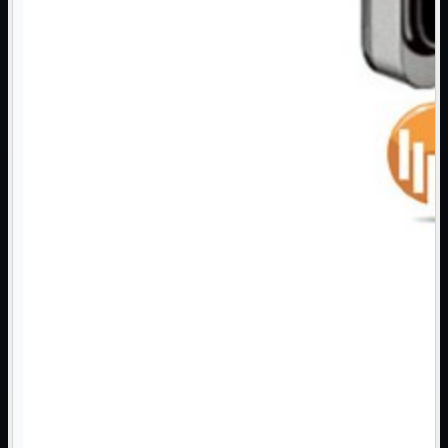
3G WiFi
4G WiFi
ADSL2 WiFi
Cablati
WiFi
Ripetitore WiFi
Mostra tutti i prodotti
Doppia Banda
Singola Banda
Scheda di Rete
Mostra tutti i prodotti
PCI
PCI-Express
Switch Rete
Mostra tutti i prodotti
10/100/1000Mps
10Gbit
Cavi
Mostra tutti i prodotti
Alimentazione

Dati

Display Port
DVI
HDMI