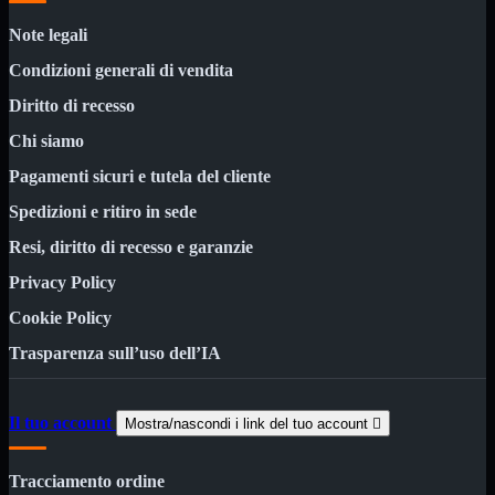
Minuteria
Porta CD
Note legali
CPU
Mostra tutti i prodotti
Condizioni generali di vendita
AMD

Diritto di recesso
INTEL

Chi siamo
AMD
Mostra tutti i prodotti
AM4
Pagamenti sicuri e tutela del cliente
AM5
Spedizioni e ritiro in sede
INTEL
Mostra tutti i prodotti
Resi, diritto di recesso e garanzie
Socket 1700
Socket 1851
Privacy Policy
Audio
Mostra tutti i prodotti
Cookie Policy
Auricolari
Cuffie Bluetooth
Trasparenza sull’uso dell’IA
Cuffie Microfono
PCI Audio
USB Audio
Il tuo account
Mostra/nascondi i link del tuo account

Tablet
Mostra tutti i prodotti
4G-LTE
Tracciamento ordine
Accessori