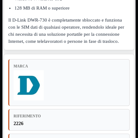
Notebook

PC
128 MB di RAM o superiore

Tablet
Il D-Link DWR-730 è completamente sbloccato e funziona
USB

con le SIM dati di qualsiasi operatore, rendendolo ideale per
Notebook
Mostra tutti i prodotti
chi necessita di una soluzione portatile per la connessione
ACER
Internet, come telelavoratori o persone in fase di trasloco.
APPLE
ASUS
DELL
HP
IBM/LENOVO
MARCA
MICROSOFT
SAMSUNG
SONY
TOSHIBA
Universali
PC
Mostra tutti i prodotti
ATX 3.0
ATX Certificati
RIFERIMENTO
ATX Standard
2226
MICRO-ATX
USB
Mostra tutti i prodotti