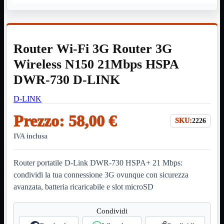
HDMI Switch
KVM
Prolunga

Telefono
TEST
Router Wi-Fi 3G Router 3G
USB Type-C
USB2
Wireless N150 21Mbps HSPA

USB3

DWR-730 D-LINK
VGA

D-LINK
Alimentazione
Mostra tutti i prodotti
220Volt
Prezzo:
58,00 €
Molex
SKU:
2226
Prolunga
IVA inclusa
Sata
VGA
Router portatile D-Link DWR-730 HSPA+ 21 Mbps:
USB2
Mostra tutti i prodotti
A/A Maschio
condividi la tua connessione 3G ovunque con sicurezza
Micro
avanzata, batteria ricaricabile e slot microSD
Mini
OTG
Prolunga
Condividi
Stampante