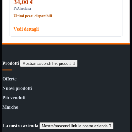
ChipSet
34,00 €
Hard Disk
IVA inclusa
Ventole

Ultimi pezzi disponibili
Ventole CPU
Ventole
Mostra tutti i prodotti
Vedi dettagli
40x40
50x50
60x60
70x70
80x80
92x92
Prodotti
Mostra/nascondi link prodotti

120x120
140x140
Cavi
Offerte
PCI
Viti
Nuovi prodotti
Supporti
Mostra tutti i prodotti
Più venduti
CDROM
Marche
DVD-R
DVD+R
Contenitori
Mostra tutti i prodotti
La nostra azienda
Mostra/nascondi link la nostra azienda

Hard Disk