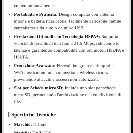
NVMe to PCIe
contemporaneamente.
NVMe to USB3
Portabilità e Praticità:
Design compatto con antenna
Parallela to Seriale
PS2
interna e batteria ricaricabile, facilmente caricabile tramite
Seriale to Parallela
caricabatterie da auto o da muro USB.
Switch USB2
Prestazioni Ottimali con Tecnologia HSPA+:
Supporta
USB
USB Type-C
velocità di download dati fino a 21,6 Mbps, riducendo le
USB2 Interni
latenze e garantendo compatibilità con reti mobili HSDPA e
USB3 Interni
HSUPA.
VGA to LAN
Protezione Avanzata:
Firewall integrato e crittografia
Laboratorio
Mostra tutti i prodotti
WPA2 assicurano una connessione wireless sicura,
Alimentazione
Cavi Test
prevenendo attacchi e accessi non autorizzati.
Colla
Slot per Schede microSD:
Include uno slot per schede
Detergenti
microSD, permettendo l'archiviazione e la condivisione di
Magnetizzatori
Misuratori
file.
Misurazione
Nastro
Specifiche Tecniche
Saldatura
Spray
Marchio:
D-Link
Taglio
Utensili