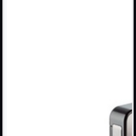
Monitor

Mouse

Networking

Pulizia

Schede

Software

Speaker

Stampanti

Supporti

Tablet

Tastiere

UPS

Varie
Webcam
Networking
Mostra tutti i prodotti
Access Point

Antenne WiFi
Firewall
NAS