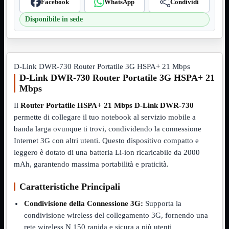
Facebook
WhatsApp
Condividi
VGA
Mostra tutti i prodotti
Disponibile in sede
Maschio-Femmina
Maschio-Maschio
Sdoppiatore
Splitter
VGA to HDMI
D-Link DWR-730 Router Portatile 3G HSPA+ 21 Mbps
Dati
Mostra tutti i prodotti
D-Link DWR-730 Router Portatile 3G HSPA+ 21
E-Sata
Mbps
Sas
Sata
Il
Router Portatile HSPA+ 21 Mbps D-Link DWR-730
permette di collegare il tuo notebook al servizio mobile a
Prolunga
Mostra tutti i prodotti
EPS
banda larga ovunque ti trovi, condividendo la connessione
Internet 3G con altri utenti. Questo dispositivo compatto e
USB3
Mostra tutti i prodotti
leggero è dotato di una batteria Li-ion ricaricabile da 2000
Dati
mAh, garantendo massima portabilità e praticità.
Micro
Prolunga
Caratteristiche Principali
Adattatore
Mostra tutti i prodotti
CDROM to Hard Disk
Condivisione della Connessione 3G:
Supporta la
IDE to SATA
condivisione wireless del collegamento 3G, fornendo una
m2 to SATA
rete wireless N 150 rapida e sicura a più utenti
NVMe to MacBook