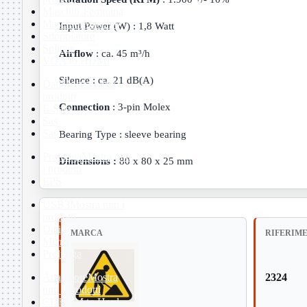
Maschio-Femmina
Maschio-Maschio
Input Power (W) : 1,8 Watt
Sdoppiatore
Splitter
Airflow
: ca. 45 m³/h
VGA to HDMI
Silence : ca. 21 dB(A)
Dati
Mostra tutti i
prodotti
Connection
: 3-pin Molex
E-Sata
Sas
Sata
Bearing Type : sleeve bearing
Prolunga
Mostra tutti
Dimensions :
80 x 80 x 25 mm
i prodotti
EPS
USB3
Mostra tutti i
prodotti
Dati
MARCA
RIFERIM
Micro
Prolunga
Adattatore
Mostra
2324
tutti i prodotti
CDROM to Hard