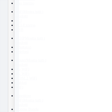
Uso Interno
WiFi
Mostra tutti i
prodotti
PCI
PCI-Express
USB
VOIP
Mostra tutti i
prodotti
Adattatori
Telefoni
Router
Mostra tutti i
prodotti
3G WiFi
4G WiFi
ADSL2 WiFi
Cablati
WiFi
Ripetitore
WiFi
Mostra tutti i
prodotti
Doppia Banda