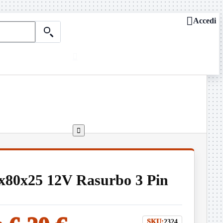

Accedi

Chi siamo
ASSISTENZA REMOTA

Dove siamo
Contattaci
Guide e news

0x80x25 12V Rasurbo 3 Pin
SKU:
2324