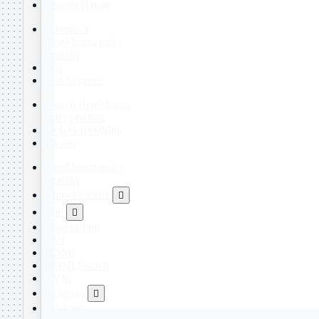
Singola Banda
Scheda di
Rete
Mostra tutti i
prodotti
PCI
PCI-Express
Switch Rete
Mostra
tutti i prodotti
10/100/1000Mps
10Gbit
Cavi
Mostra tutti i
prodotti
Alimentazione

Dati

Display Port
DVI
HDMI
HDMI Switch
KVM
Prolunga

Telefono