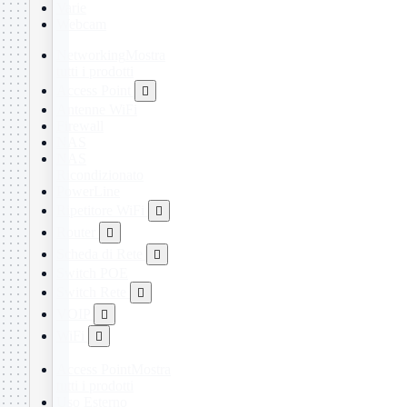
Varie
Webcam
Networking
Mostra
tutti i prodotti
Access Point

Antenne WiFi
Firewall
NAS
NAS
Ricondizionato
PowerLine
Ripetitore WiFi

Router

Scheda di Rete

Switch POE
Switch Rete

VOIP

WiFi

Access Point
Mostra
tutti i prodotti
Uso Esterno