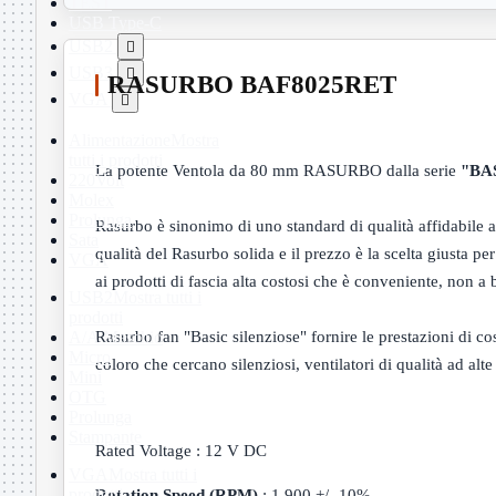
TEST
USB Type-C
USB2

USB3

RASURBO
BAF8025RET
VGA

Alimentazione
Mostra
tutti i prodotti
La potente
Ventola da 80 mm
RASURBO
dalla
serie
"
BA
220Volt
Molex
Prolunga
Rasurbo
è sinonimo di
uno standard di
qualità affidabile
a
Sata
qualità
del
Rasurbo
solida
e il prezzo
è la scelta
giusta
per
VGA
ai
prodotti di fascia alta
costosi
che è conveniente
,
non a 
USB2
Mostra tutti i
prodotti
Rasurbo
fan
"Basic
silenziose
"
fornire le
prestazioni
di
co
A/A Maschio
Micro
coloro che cercano
silenziosi
,
ventilatori di qualità
ad alte
Mini
OTG
Prolunga
Stampante
Rated Voltage : 12 V DC
VGA
Mostra tutti i
Rotation Speed (RPM)
: 1.900 +/- 10%
prodotti