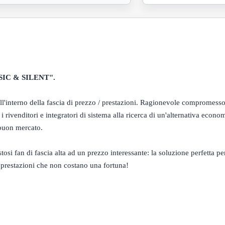
SIC
&
SILENT
"
.
ll'interno della
fascia di prezzo
/
prestazioni
.
Ragionevole
compromess
 i rivenditori
e integratori di sistema
alla ricerca di
un'alternativa econo
buon mercato
.
stosi
fan
di fascia alta
ad
un prezzo interessante
:
la
soluzione perfetta per
 prestazioni
che non costano
una fortuna
!