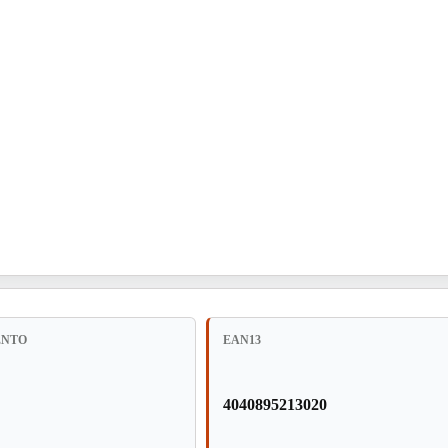
ENTO
EAN13
4040895213020