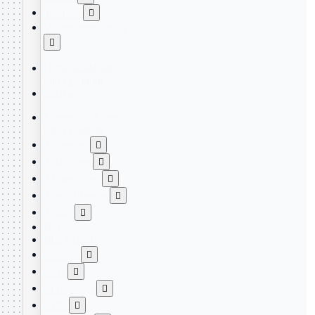
Telefoni

Videosorveglianza

Domotica
Mostra
tutti i prodotti
ZigBee
Informatica
Mostra
tutti i prodotti
Accessori

Adattatore

Alimentatori

Assemblaggio

Audio

Bay
Box Esterni
Cabinet

Cavi

Contenitori

CPU
