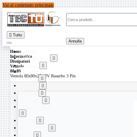
Vai al contenuto principale

Home
CATEGORIE


Tutto
Annulla
Antifurto
Home
Informatica
Cablaggio Rete

Dissipatori
Computer

Ventole
80x80
Consumabili per
Ventola 80x80x25 12V Rasurbo 3 Pin
stampanti

Domotica

Elettricita

Informatica

Materiale Ufficio

Ricambi

Ricondizionati

Servizi
