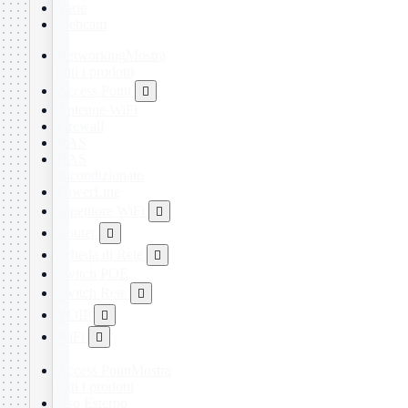
Varie
Webcam
Networking
Mostra
tutti i prodotti
Access Point

Antenne WiFi
Firewall
NAS
NAS
Ricondizionato
PowerLine
Ripetitore WiFi

Router

Scheda di Rete

Switch POE
Switch Rete

VOIP

WiFi

Access Point
Mostra
tutti i prodotti
Uso Esterno