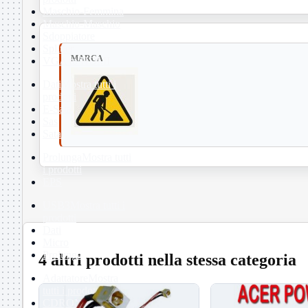
Maschio-Femmina
Maschio-Maschio
Sdoppiatore
Splitter
MARCA
VGA to HDMI
Dati
Mostra tutti i
prodotti
E-Sata
Sas
Sata
Prolunga
Mostra tutti
i prodotti
EPS
USB3
Mostra tutti i
prodotti
Dati
Micro
Prolunga
4 altri prodotti nella stessa categoria
Adattatore
Mostra
tutti i prodotti
CDROM to Hard