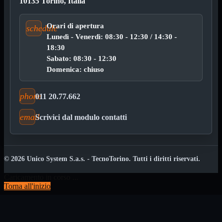
10135 Torino, Italia
Kit Wireless
Kit Wireless con Touch
Mini
Orari di apertura
schedule
USB
Lunedì - Venerdì: 08:30 - 12:30 / 14:30 -
MainBoard
Mostra tutti i prodotti
18:30
AMD

Sabato: 08:30 - 12:30
INTEL

Domenica: chiuso
AMD
Mostra tutti i prodotti
phone
AM4
011 20.77.662
AM5
email
Scrivici dal modulo contatti
INTEL
Mostra tutti i prodotti
1700
Masterizzatori
Mostra tutti i prodotti
Blu-Ray
© 2026 Unico System S.a.s. - TecnoTorino. Tutti i diritti riservati.
Esterni
Interni
Caricamento in corso ...
Notebook
Torna all'inizio
Memorie
Mostra tutti i prodotti
Desktop

Notebook