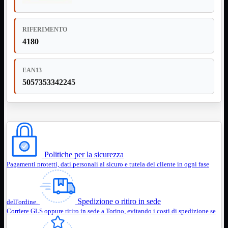
Notebook

PC

Tablet
RIFERIMENTO
USB

4180
Notebook
Mostra tutti i prodotti
ACER
EAN13
APPLE
ASUS
5057353342245
DELL
HP
IBM/LENOVO
MICROSOFT
SAMSUNG
SONY
TOSHIBA
Universali
Politiche per la sicurezza
Pagamenti protetti, dati personali al sicuro e tutela del cliente in ogni fase
PC
Mostra tutti i prodotti
ATX 3.0
ATX Certificati
ATX Standard
Spedizione o ritiro in sede
dell'ordine.
MICRO-ATX
Corriere GLS oppure ritiro in sede a Torino, evitando i costi di spedizione se
USB
Mostra tutti i prodotti