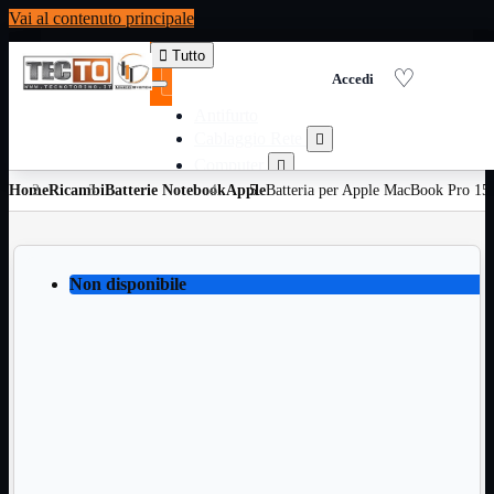
Vai al contenuto principale

Tutto
Antifurto
Cablaggio Rete

Computer

Home
Ricambi
Batterie Notebook
Consumabili per stampanti
Apple
Batteria per Apple MacBook Pro 15

Domotica

Elettricita

Informatica

Non disponibile
Materiale Ufficio

Ricambi

Ricondizionati

Servizi

Telefoni

Videosorveglianza

Domotica
Mostra tutti i prodotti
ZigBee