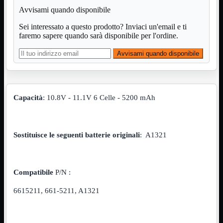
Avvisami quando disponibile
VGA
Mostra tutti i prodotti
Maschio-Femmina
Sei interessato a questo prodotto? Inviaci un'email e ti
Maschio-Maschio
faremo sapere quando sarà disponibile per l'ordine.
Sdoppiatore
Splitter
Avvisami quando disponibile
VGA to HDMI
Dati
Mostra tutti i prodotti
E-Sata
Sas
Capacità
: 10.8V - 11.1V 6 Celle - 5200 mAh
Sata
Prolunga
Mostra tutti i prodotti
EPS
Sostituisce le seguenti batterie originali
: A1321
USB3
Mostra tutti i prodotti
Dati
Micro
Prolunga
Compatibile
P/N :
Adattatore
Mostra tutti i prodotti
6615211, 661-5211, A1321
CDROM to Hard Disk
IDE to SATA
m2 to SATA
NVMe to MacBook