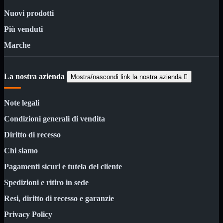
Minuteria
Porta CD
Nuovi prodotti
CPU
Mostra tutti i prodotti
Più venduti
AMD

Marche
INTEL

AMD
Mostra tutti i prodotti
La nostra azienda
Mostra/nascondi link la nostra azienda

AM4
AM5
Note legali
INTEL
Mostra tutti i prodotti
Socket 1700
Condizioni generali di vendita
Socket 1851
Diritto di recesso
Audio
Mostra tutti i prodotti
Auricolari
Chi siamo
Cuffie Bluetooth
Cuffie Microfono
Pagamenti sicuri e tutela del cliente
PCI Audio
Spedizioni e ritiro in sede
USB Audio
Resi, diritto di recesso e garanzie
Tablet
Mostra tutti i prodotti
4G-LTE
Privacy Policy
Accessori