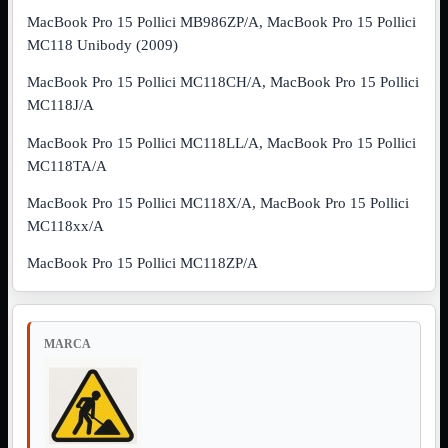
MacBook Pro 15 Pollici MB986ZP/A, MacBook Pro 15 Pollici
Assemblaggio
Mostra tutti i prodotti
MC118 Unibody (2009)
Basette
Binari Hard Disk
MacBook Pro 15 Pollici MC118CH/A, MacBook Pro 15 Pollici
Fascette
Guaina Termorestringente
MC118J/A
Pasta Termica
MacBook Pro 15 Pollici MC118LL/A, MacBook Pro 15 Pollici
Staffa

MC118TA/A
Staffa
Mostra tutti i prodotti
E-Sata
MacBook Pro 15 Pollici MC118X/A, MacBook Pro 15 Pollici
Parallela
MC118xx/A
Seriale
USB
MacBook Pro 15 Pollici MC118ZP/A
UPS
Mostra tutti i prodotti
Batterie
Cavi Alimentazione
Connettori
MARCA
Gruppi
Multiprese
Alimentatori
Mostra tutti i prodotti
5Volts