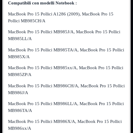
Compatibili con modelli Notebook :
NVMe to PCIe
NVMe to USB3
MacBook Pro 15 Pollici A1286 (2009), MacBook Pro 15
Parallela to Seriale
PS2
Pollici MB985CH/A
Seriale to Parallela
Switch USB2
MacBook Pro 15 Pollici MB985J/A, MacBook Pro 15 Pollici
USB
MB985LL/A
USB Type-C
USB2 Interni
MacBook Pro 15 Pollici MB985TA/A, MacBook Pro 15 Pollici
USB3 Interni
MB985X/A
VGA to LAN
MacBook Pro 15 Pollici MB985xx/A, MacBook Pro 15 Pollici
Laboratorio
Mostra tutti i prodotti
Alimentazione
MB985ZP/A
Cavi Test
Colla
MacBook Pro 15 Pollici MB986CH/A, MacBook Pro 15 Pollici
Detergenti
MB986J/A
Magnetizzatori
Misuratori
MacBook Pro 15 Pollici MB986LL/A, MacBook Pro 15 Pollici
Misurazione
MB986TA/A
Nastro
Saldatura
MacBook Pro 15 Pollici MB986X/A, MacBook Pro 15 Pollici
Spray
Taglio
MB986xx/A
Utensili