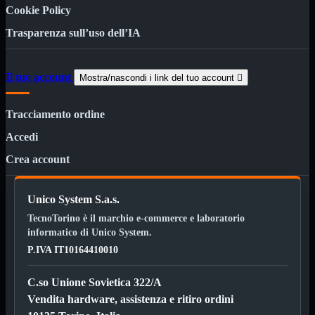
Custodie
Cookie Policy
Supporti
Trasparenza sull’uso dell’IA
Software
Mostra tutti i prodotti
Antivirus
Controllo Parentale
Il tuo account
Mostra/nascondi i link del tuo account

Gestionale
Licenza Digitale
Sistemi Operativi
Tracciamento ordine
Hard Disk
Mostra tutti i prodotti
Accedi
Esterni
Sata 2,5
Crea account
Sata 3,5
Sata 3,5 Server
SSD 2,5
Unico System S.a.s.
SSD Esterni
SSD M.2
TecnoTorino è il marchio e-commerce e laboratorio
SSD NVMe
informatico di Unico System.
P.IVA IT10164410010
Tastiere
Mostra tutti i prodotti
Bluetooth
Gomma
C.so Unione Sovietica 322/A
Illuminate
Vendita hardware, assistenza e ritiro ordini
Kit 2 in 1