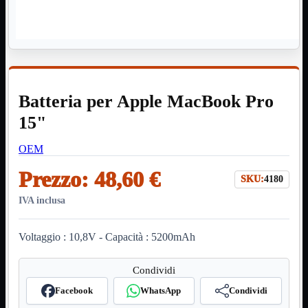
HDMI Switch
KVM
Prolunga

Telefono
TEST
USB Type-C
USB2

Batteria per Apple MacBook Pro
USB3

VGA

15"
Alimentazione
Mostra tutti i prodotti
OEM
220Volt
Molex
Prezzo:
48,60 €
Prolunga
SKU:
4180
Sata
IVA inclusa
VGA
USB2
Mostra tutti i prodotti
Voltaggio : 10,8V - Capacità : 5200mAh
A/A Maschio
Micro
Mini
Condividi
OTG
Prolunga
Facebook
WhatsApp
Condividi
Stampante