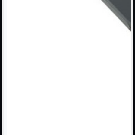
3G WiFi
4G WiFi
ADSL2 WiFi
Cablati
WiFi
Ripetitore WiFi
Mostra tutti i prodotti
Doppia Banda
Singola Banda
Scheda di Rete
Mostra tutti i prodotti
PCI
PCI-Express
Switch Rete
Mostra tutti i prodotti
10/100/1000Mps
10Gbit
Cavi
Mostra tutti i prodotti
Alimentazione

Dati

Display Port
DVI
HDMI