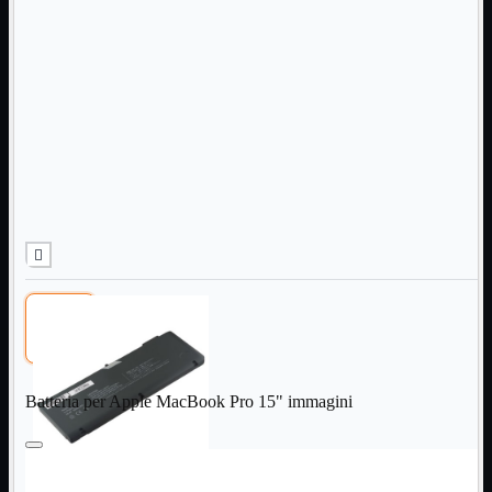
Informatica
Mostra tutti i prodotti
Accessori

Adattatore

Alimentatori

Assemblaggio

Audio

Bay
Box Esterni
Cabinet

Cavi


Contenitori

CPU

Dissipatori

Hard Disk

Laboratorio

Batteria per Apple MacBook Pro 15" immagini
MainBoard

Masterizzatori

MediaPlayer
Memorie
