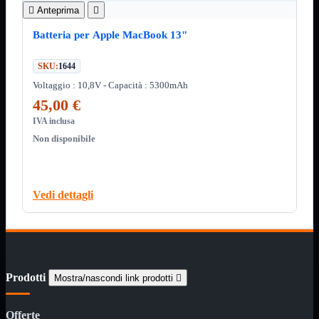
ChipSet

Anteprima

Hard Disk
Ventole

Batteria per Apple MacBook 13"
Ventole CPU
SKU:
1644
Ventole
Mostra tutti i prodotti
40x40
Voltaggio : 10,8V - Capacità : 5300mAh
50x50
45,00 €
60x60
70x70
IVA inclusa
80x80
Non disponibile
92x92
120x120
140x140
Cavi
Vedi dettagli
PCI
Viti
Supporti
Mostra tutti i prodotti
CDROM
DVD-R
DVD+R
Prodotti
Mostra/nascondi link prodotti

Contenitori
Mostra tutti i prodotti
Hard Disk
Offerte