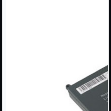
NAS Ricondizionato
PowerLine
Ripetitore WiFi

Router

Scheda di Rete

Switch POE
Switch Rete

VOIP

WiFi

Access Point
Mostra tutti i prodotti
Uso Esterno
Uso Interno
WiFi
Mostra tutti i prodotti
PCI
PCI-Express
USB
VOIP
Mostra tutti i prodotti
Adattatori
Telefoni
Router
Mostra tutti i prodotti