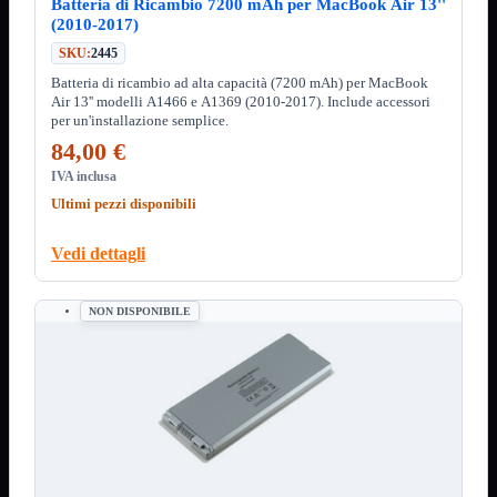
3.0
Batteria di Ricambio 7200 mAh per MacBook Air 13''
Type C
(2010-2017)
SKU:
2445
Stampanti
Mostra tutti i prodotti
Etichettatrici
Batteria di ricambio ad alta capacità (7200 mAh) per MacBook
Inkjet
Air 13'' modelli A1466 e A1369 (2010-2017). Include accessori

per un'installazione semplice.
Laser

84,00 €
Inkjet
Mostra tutti i prodotti
IVA inclusa
Multifunzione
Ultimi pezzi disponibili
Laser
Mostra tutti i prodotti
BN
Vedi dettagli
Cabinet
Mostra tutti i prodotti
Con Alimentatore
NON DISPONIBILE
Senza Alimentatore
Speaker
Mostra tutti i prodotti
Alimentazione USB
Microfono
Portatili Bluetooth
Sistema 2.1
Dissipatori
Mostra tutti i prodotti