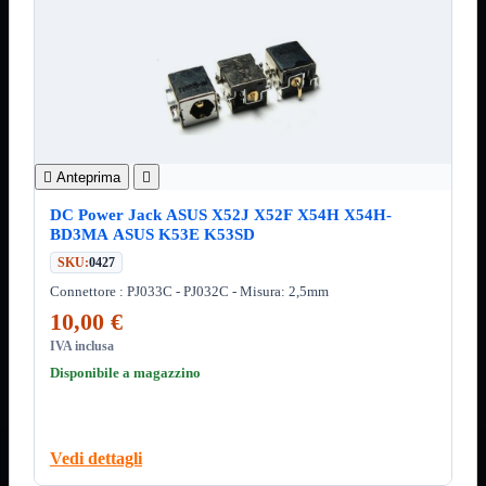
Minuteria
Porta CD
CPU
Mostra tutti i prodotti
AMD

INTEL

AMD
Mostra tutti i prodotti
AM4

Anteprima

AM5
DC Power Jack ASUS X52J X52F X54H X54H-
INTEL
Mostra tutti i prodotti
BD3MA ASUS K53E K53SD
Socket 1700
SKU:
0427
Socket 1851
Connettore : PJ033C - PJ032C - Misura: 2,5mm
Audio
Mostra tutti i prodotti
10,00 €
Auricolari
Cuffie Bluetooth
IVA inclusa
Cuffie Microfono
Disponibile a magazzino
PCI Audio
USB Audio
Tablet
Mostra tutti i prodotti
4G-LTE
Vedi dettagli
Accessori