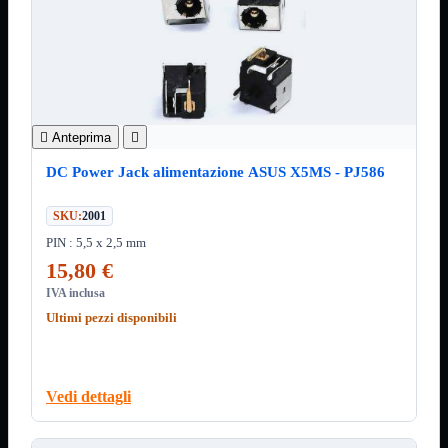
ChipSet
Hard Disk
Ventole

Ventole CPU
Ventole
Mostra tutti i prodotti
40x40
50x50

Anteprima

60x60
70x70
DC Power Jack alimentazione ASUS X5MS - PJ586
80x80
92x92
SKU:
2001
120x120
140x140
PIN : 5,5 x 2,5 mm
Cavi
15,80 €
PCI
IVA inclusa
Viti
Ultimi pezzi disponibili
Supporti
Mostra tutti i prodotti
CDROM
DVD-R
DVD+R
Vedi dettagli
Contenitori
Mostra tutti i prodotti
Hard Disk