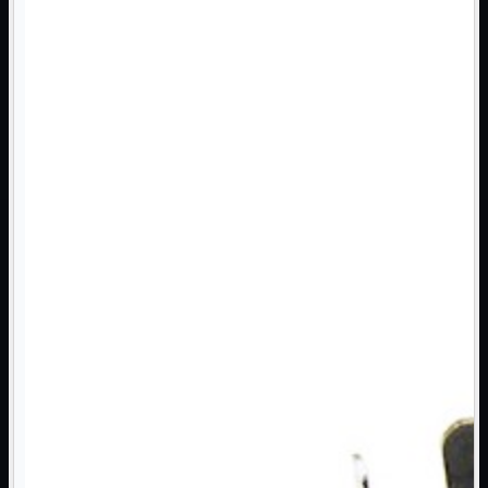
Monitor

Mouse

Networking

Pulizia

Schede

Software

Speaker

Stampanti

Supporti

Tablet

Tastiere

UPS

Varie
Webcam
Networking
Mostra tutti i prodotti
Access Point

Antenne WiFi
Firewall
NAS