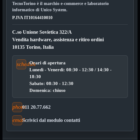

TecnoTorino è il marchio e-commerce e laboratorio
Pendrive

informatico di Unico System.
SD - Micro SD
P.IVA IT10164410010
Notebook
Mostra tutti i prodotti
SODDR
C.so Unione Sovietica 322/A
SODDR2
Vendita hardware, assistenza e ritiro ordini
SODDR3
10135 Torino, Italia
SODDR4
SODDR5
Orari di apertura
Desktop
Mostra tutti i prodotti
schedule
DDR4
Lunedì - Venerdì: 08:30 - 12:30 / 14:30 -
DDR4 Dual Channel
18:30
DDR5
Sabato: 08:30 - 12:30
Domenica: chiuso
Pendrive
Mostra tutti i prodotti
Sicurezza
Type C
phone
011 20.77.662
USB 3.0
Monitor
Mostra tutti i prodotti
email
Scrivici dal modulo contatti
Accessori
Mouse
Mostra tutti i prodotti