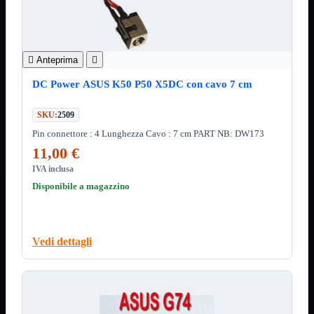
12Volt
220Volt
Pulizia
Mostra tutti i prodotti
Salviette

Anteprima

Spray
DC Power ASUS K50 P50 X5DC con cavo 7 cm
Accessori
Mostra tutti i prodotti
Borse Notebook

SKU:
2509
Docking Station
Pin connettore : 4 Lunghezza Cavo : 7 cm PART NB: DW173
HUB USB

11,00 €
Joypad Joystick
Lettore di Memorie
IVA inclusa
Lettori Barcode
Disponibile a magazzino
Supporti Notebook
Supporti PC
Borse Notebook
Mostra tutti i prodotti
da 12" a 15,6"
Vedi dettagli
meno di 12"
superiore a 15,6"
HUB USB
Mostra tutti i prodotti
2.0