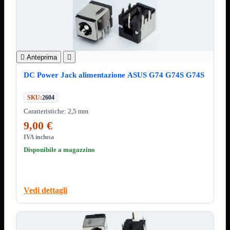
3.0
Type C
Stampanti
Mostra tutti i prodotti
Etichettatrici
Inkjet


Anteprima

Laser

DC Power Jack alimentazione ASUS G74 G74S G74S
Inkjet
Mostra tutti i prodotti
Multifunzione
SKU:
2604
Laser
Mostra tutti i prodotti
Caratteristiche: 2,5 mm
BN
9,00 €
Cabinet
Mostra tutti i prodotti
IVA inclusa
Con Alimentatore
Disponibile a magazzino
Senza Alimentatore
Speaker
Mostra tutti i prodotti
Alimentazione USB
Microfono
Vedi dettagli
Portatili Bluetooth
Sistema 2.1
Dissipatori
Mostra tutti i prodotti