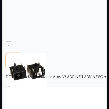
Informatica
Mostra tutti i prodotti
Accessori

Adattatore

Alimentatori

Assemblaggio

Audio

Bay

Box Esterni
Cabinet

Cavi

Contenitori

CPU

Dissipatori

DC Power Jack alimentazione Asus A3 A3G A3H A3V A3VC A
Hard Disk

Laboratorio

MainBoard

Masterizzatori

MediaPlayer
Memorie
