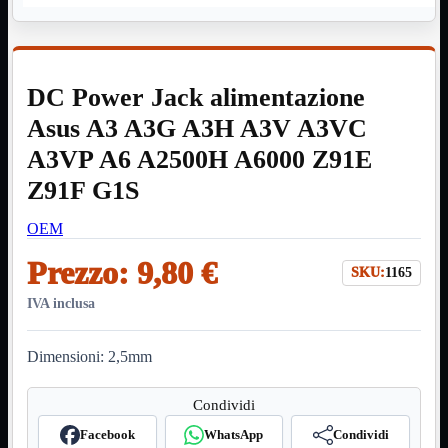
HDMI Switch
KVM
Prolunga

Telefono
TEST
DC Power Jack alimentazione
USB Type-C
USB2
Asus A3 A3G A3H A3V A3VC

USB3

A3VP A6 A2500H A6000 Z91E
VGA

Z91F G1S
Alimentazione
Mostra tutti i prodotti
220Volt
OEM
Molex
Prolunga
Prezzo:
9,80 €
SKU:
1165
Sata
VGA
IVA inclusa
USB2
Mostra tutti i prodotti
A/A Maschio
Dimensioni: 2,5mm
Micro
Mini
OTG
Condividi
Prolunga
Facebook
WhatsApp
Condividi
Stampante