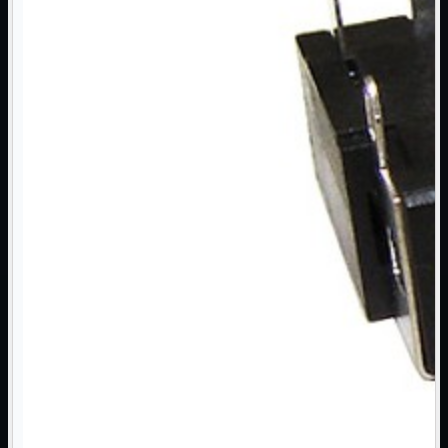
NAS Ricondizionato
PowerLine
Ripetitore WiFi

Router

Scheda di Rete

Switch POE
Switch Rete

VOIP

WiFi

Access Point
Mostra tutti i prodotti
Uso Esterno
Uso Interno
WiFi
Mostra tutti i prodotti
PCI
PCI-Express
USB
VOIP
Mostra tutti i prodotti
Adattatori
Telefoni
Router
Mostra tutti i prodotti