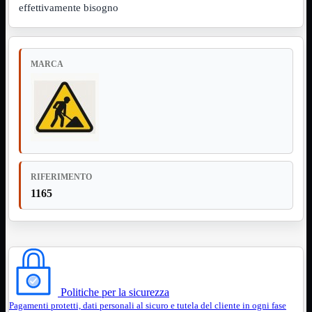
effettivamente bisogno
Assemblaggio
Mostra tutti i prodotti
Basette
Binari Hard Disk
Fascette
MARCA
Guaina Termorestringente
Pasta Termica
Staffa

Staffa
Mostra tutti i prodotti
E-Sata
Parallela
Seriale
USB
RIFERIMENTO
1165
UPS
Mostra tutti i prodotti
Batterie
Cavi Alimentazione
Connettori
Gruppi
Multiprese
Alimentatori
Mostra tutti i prodotti
Politiche per la sicurezza
5Volts
Pagamenti protetti, dati personali al sicuro e tutela del cliente in ogni fase