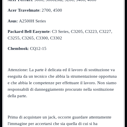
NVMe to PCIe
NVMe to USB3
Acer Travelmate
: 2700, 4500
Parallela to Seriale
PS2
Asus:
A2500H Series
Seriale to Parallela
Switch USB2
Packard Bell Easynote
: C3 Series, C3205, C3223, C3227,
USB
C3255, C3265, C3300, C3302
USB Type-C
USB2 Interni
Chembook
: CQ12-15
USB3 Interni
VGA to LAN
Laboratorio
Mostra tutti i prodotti
Attenzione: La parte è delicata ed il lavoro di sostituzione va
Alimentazione
Cavi Test
eseguita da un tecnico che abbia la strumentazione opportuna
Colla
e che abbia le competenze per effettuare il lavoro. Non siamo
Detergenti
responsabili di danneggiamento procurato nella sostituzione
Magnetizzatori
Misuratori
della parte.
Misurazione
Nastro
Saldatura
Spray
Prima di acquistare un jack, occorre guardare attentamente
Taglio
l'immagine per accertarsi che sia quella di cui si ha
Utensili