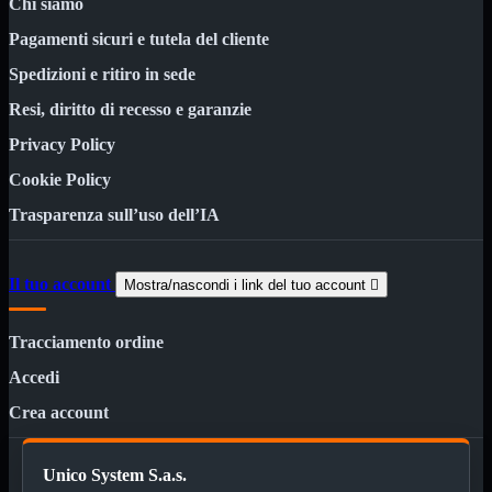
Chi siamo
Kit Wireless
Kit Wireless con Touch
Pagamenti sicuri e tutela del cliente
Mini
USB
Spedizioni e ritiro in sede
MainBoard
Mostra tutti i prodotti
Resi, diritto di recesso e garanzie
AMD

Privacy Policy
INTEL

Cookie Policy
AMD
Mostra tutti i prodotti
AM4
Trasparenza sull’uso dell’IA
AM5
INTEL
Mostra tutti i prodotti
Il tuo account
Mostra/nascondi i link del tuo account

1700
Masterizzatori
Mostra tutti i prodotti
Tracciamento ordine
Blu-Ray
Esterni
Accedi
Interni
Notebook
Crea account
Memorie
Mostra tutti i prodotti
Desktop

Unico System S.a.s.
Notebook