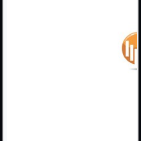
3G WiFi
4G WiFi
ADSL2 WiFi
Cablati
WiFi
Ripetitore WiFi
Mostra tutti i prodotti
Doppia Banda
Singola Banda
Scheda di Rete
Mostra tutti i prodotti
PCI
PCI-Express
Switch Rete
Mostra tutti i prodotti
10/100/1000Mps
10Gbit
Cavi
Mostra tutti i prodotti
Alimentazione

Dati

Display Port
DVI
HDMI