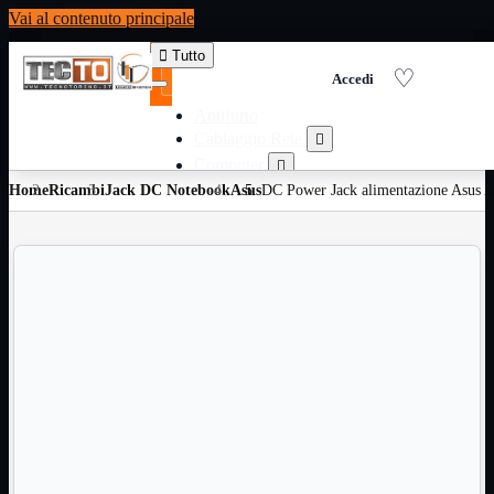
Vai al contenuto principale

Tutto
Antifurto
Cablaggio Rete

Computer

Home
Ricambi
Jack DC Notebook
Consumabili per stampanti
Asus
DC Power Jack alimentazione As

Domotica

Elettricita

Informatica

Materiale Ufficio

Ricambi

Ricondizionati

Servizi

Telefoni

Videosorveglianza

Domotica
Mostra tutti i prodotti
ZigBee