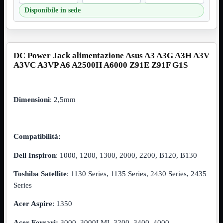
Disponibile in sede
VGA
Mostra tutti i prodotti
Maschio-Femmina
Maschio-Maschio
Sdoppiatore
Splitter
DC Power Jack alimentazione Asus A3 A3G A3H A3V
VGA to HDMI
A3VC A3VP A6 A2500H A6000 Z91E Z91F G1S
Dati
Mostra tutti i prodotti
E-Sata
Sas
Dimensioni
: 2,5mm
Sata
Prolunga
Mostra tutti i prodotti
EPS
Compatibilità:
USB3
Mostra tutti i prodotti
Dati
Dell Inspiron
: 1000, 1200, 1300, 2000, 2200, B120, B130
Micro
Prolunga
Toshiba Satellite
: 1130 Series, 1135 Series, 2430 Series, 2435
Series
Adattatore
Mostra tutti i prodotti
CDROM to Hard Disk
Acer Aspire
: 1350
IDE to SATA
m2 to SATA
NVMe to MacBook
Acer Ferrari:
3000, 3000LMI, 3200, 3400, 4000