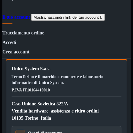

Pendrive

SD - Micro SD
Il tuo account
Mostra/nascondi i link del tuo account

Notebook
Mostra tutti i prodotti
SODDR
Tracciamento ordine
SODDR2
SODDR3
Accedi
SODDR4
SODDR5
Crea account
Desktop
Mostra tutti i prodotti
DDR4
Unico System S.a.s.
DDR4 Dual Channel
DDR5
TecnoTorino è il marchio e-commerce e laboratorio
informatico di Unico System.
Pendrive
Mostra tutti i prodotti
P.IVA IT10164410010
Sicurezza
Type C
USB 3.0
C.so Unione Sovietica 322/A
Vendita hardware, assistenza e ritiro ordini
Monitor
Mostra tutti i prodotti
Accessori
10135 Torino, Italia
Mouse
Mostra tutti i prodotti