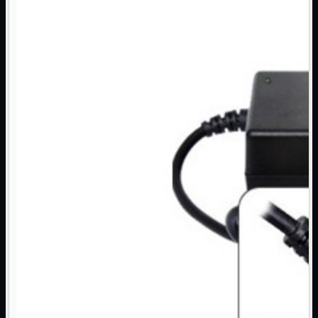
NAS Ricondizionato
PowerLine
Ripetitore WiFi

Router

Scheda di Rete

Switch POE
Switch Rete

VOIP

WiFi

Access Point
Mostra tutti i prodotti
Uso Esterno
Uso Interno
WiFi
Mostra tutti i prodotti
PCI
PCI-Express
USB
VOIP
Mostra tutti i prodotti
Adattatori
Telefoni
Router
Mostra tutti i prodotti