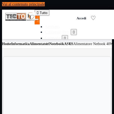
Vai al contenuto principale

Tutto
Antifurto
Cablaggio Rete

Computer

Home
Informatica
Alimentatori
Consumabili per stampanti
Notebook
ASUS
Alimentatore Netbook 40Wa

Domotica

Elettricita

Informatica

Materiale Ufficio

Ricambi

Ricondizionati

Servizi

Telefoni

Videosorveglianza

Domotica
Mostra tutti i prodotti
ZigBee