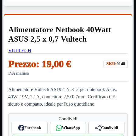
HDMI Switch
KVM
Prolunga

Telefono
TEST
Alimentatore Netbook 40Watt
USB Type-C
USB2
ASUS 2,5 x 0,7 Vultech

USB3

VULTECH
VGA

Prezzo:
19,00 €
Alimentazione
Mostra tutti i prodotti
SKU:
0148
220Volt
Molex
IVA inclusa
Prolunga
Sata
Alimentatore Vultech AS1921N-312 per notebook Asus,
VGA
40W, 19V, 2,1A, connettore 2,5x0,7mm. Certificato CE,
USB2
Mostra tutti i prodotti
sicuro e compatto, ideale per l'uso quotidiano
A/A Maschio
Micro
Mini
Condividi
OTG
Prolunga
Facebook
WhatsApp
Condividi
Stampante