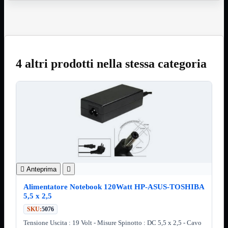
12Volt
220Volt
Pulizia
Mostra tutti i prodotti
Salviette
Spray
4 altri prodotti nella stessa categoria
Accessori
Mostra tutti i prodotti
Borse Notebook

Docking Station
HUB USB

Joypad Joystick
Lettore di Memorie
Lettori Barcode
Supporti Notebook
Supporti PC
Borse Notebook
Mostra tutti i prodotti

Anteprima

da 12" a 15,6"
meno di 12"
Alimentatore Notebook 120Watt HP-ASUS-TOSHIBA
superiore a 15,6"
5,5 x 2,5
HUB USB
Mostra tutti i prodotti
SKU:
5076
2.0
Tensione Uscita : 19 Volt - Misure Spinotto : DC 5,5 x 2,5 - Cavo