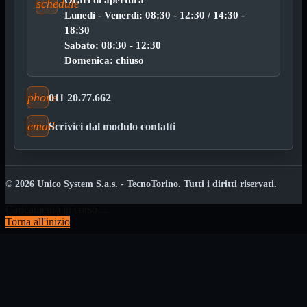
Bluetooth
Orari di apertura
schedule
Mini
Lunedì - Venerdì: 08:30 - 12:30 / 14:30 -
Tappetino
18:30
USB
Sabato: 08:30 - 12:30
Wireless
Domenica: chiuso
Schede
Mostra tutti i prodotti
Controller Hard Disk
phone
011 20.77.662
PCI Firewire
PCI Parallela
PCI Seriale/Paral
email
Scrivici dal modulo contatti
PCI USB
PCI-E Firewire
PCI-E Seriale/Paral
PCI-E USB 3.0
VGA
© 2026 Unico System S.a.s. - TecnoTorino. Tutti i diritti riservati.
Cablaggio Rete
Mostra tutti i prodotti
Caricamento in corso ...
Cablaggio telefonico RJ11
Torna all'inizio
Cavi di rete

Connettori e prese di rete

Fibra ottica e SFP

Pannelli rack

Rack 10" e 19"
