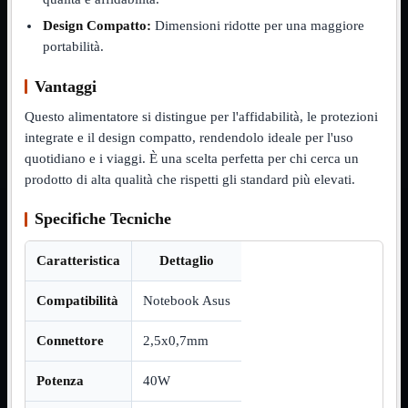
NVMe to PCIe
Design Compatto:
Dimensioni ridotte per una maggiore
NVMe to USB3
portabilità.
Parallela to Seriale
PS2
Seriale to Parallela
Vantaggi
Switch USB2
USB
Questo alimentatore si distingue per l'affidabilità, le protezioni
USB Type-C
integrate e il design compatto, rendendolo ideale per l'uso
USB2 Interni
quotidiano e i viaggi. È una scelta perfetta per chi cerca un
USB3 Interni
VGA to LAN
prodotto di alta qualità che rispetti gli standard più elevati.
Laboratorio
Mostra tutti i prodotti
Specifiche Tecniche
Alimentazione
Cavi Test
Colla
Caratteristica
Dettaglio
Detergenti
Magnetizzatori
Compatibilità
Notebook Asus
Misuratori
Misurazione
Nastro
Connettore
2,5x0,7mm
Saldatura
Spray
Potenza
40W
Taglio
Utensili