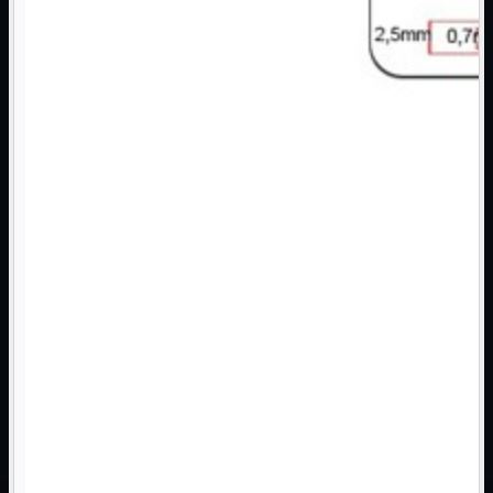
3G WiFi
4G WiFi
ADSL2 WiFi
Cablati
WiFi
Ripetitore WiFi
Mostra tutti i prodotti
Doppia Banda
Singola Banda
Scheda di Rete
Mostra tutti i prodotti
PCI
PCI-Express
Switch Rete
Mostra tutti i prodotti
10/100/1000Mps
10Gbit
Cavi
Mostra tutti i prodotti
Alimentazione

Dati

Display Port
DVI
HDMI