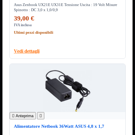
ChipSet
Asus Zenbook UX21E UX31E Tensione Uscita : 19 Volt Misure
Hard Disk
Spinotto : DC 3,0 x 1,0/0,9
Ventole

39,00 €
Ventole CPU
IVA inclusa
Ventole
Mostra tutti i prodotti
Ultimi pezzi disponibili
40x40
50x50
60x60
70x70
Vedi dettagli
80x80
92x92
120x120
140x140
Cavi
PCI
Viti
Supporti
Mostra tutti i prodotti
CDROM
DVD-R
DVD+R

Anteprima

Contenitori
Mostra tutti i prodotti
Alimentatore Netbook 36Watt ASUS 4,8 x 1,7
Hard Disk