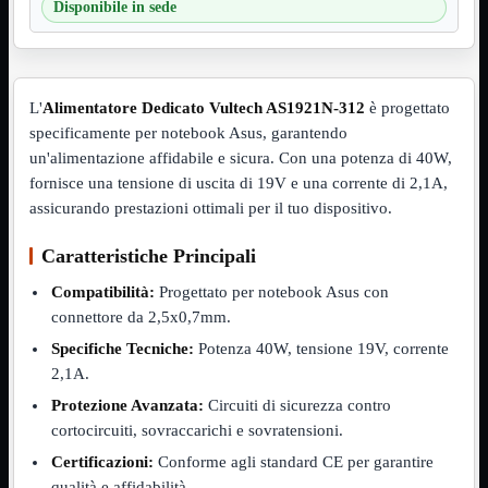
Disponibile in sede
VGA
Mostra tutti i prodotti
Maschio-Femmina
Maschio-Maschio
Sdoppiatore
Splitter
L'
Alimentatore Dedicato Vultech AS1921N-312
è progettato
VGA to HDMI
specificamente per notebook Asus, garantendo
un'alimentazione affidabile e sicura. Con una potenza di 40W,
Dati
Mostra tutti i prodotti
E-Sata
fornisce una tensione di uscita di 19V e una corrente di 2,1A,
Sas
assicurando prestazioni ottimali per il tuo dispositivo.
Sata
Caratteristiche Principali
Prolunga
Mostra tutti i prodotti
EPS
Compatibilità:
Progettato per notebook Asus con
USB3
Mostra tutti i prodotti
connettore da 2,5x0,7mm.
Dati
Specifiche Tecniche:
Potenza 40W, tensione 19V, corrente
Micro
Prolunga
2,1A.
Protezione Avanzata:
Circuiti di sicurezza contro
Adattatore
Mostra tutti i prodotti
CDROM to Hard Disk
cortocircuiti, sovraccarichi e sovratensioni.
IDE to SATA
Certificazioni:
Conforme agli standard CE per garantire
m2 to SATA
NVMe to MacBook
qualità e affidabilità.