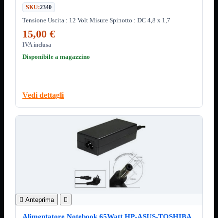
Minuteria
SKU:
2340
Porta CD
Tensione Uscita : 12 Volt Misure Spinotto : DC 4,8 x 1,7
CPU
Mostra tutti i prodotti
15,00 €
AMD

IVA inclusa
INTEL

Disponibile a magazzino
AMD
Mostra tutti i prodotti
AM4
AM5
Vedi dettagli
INTEL
Mostra tutti i prodotti
Socket 1700
Socket 1851
Audio
Mostra tutti i prodotti
Auricolari
Cuffie Bluetooth
Cuffie Microfono
PCI Audio
USB Audio
Tablet
Mostra tutti i prodotti

Anteprima

4G-LTE
Accessori
Alimentatore Notebook 65Watt HP-ASUS-TOSHIBA