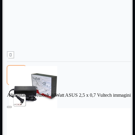
Informatica
Mostra tutti i prodotti
Accessori

Adattatore

Alimentatori

Assemblaggio

Audio

Bay

Box Esterni
Cabinet

Cavi

Contenitori

CPU

Dissipatori

Alimentatore Netbook 40Watt ASUS 2,5 x 0,7 Vultech immagini
Hard Disk

Laboratorio

MainBoard

Masterizzatori

MediaPlayer
Memorie
