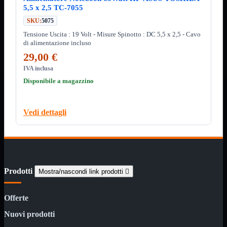
Custodie
5,5 x 2,5 TC-7055
Supporti
SKU:
5075
Software
Mostra tutti i prodotti
Tensione Uscita : 19 Volt - Misure Spinotto : DC 5,5 x 2,5 - Cavo
Antivirus
di alimentazione incluso
Controllo Parentale
29,00 €
Gestionale
Licenza Digitale
IVA inclusa
Sistemi Operativi
Disponibile a magazzino
Hard Disk
Mostra tutti i prodotti
Esterni
Sata 2,5
Vedi dettagli
Sata 3,5
Sata 3,5 Server
SSD 2,5
SSD Esterni
SSD M.2
SSD NVMe
Prodotti
Mostra/nascondi link prodotti

Tastiere
Mostra tutti i prodotti
Bluetooth
Offerte
Gomma
Illuminate
Nuovi prodotti
Kit 2 in 1