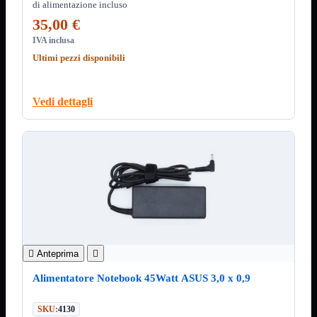
3.0
di alimentazione incluso
Type C
35,00 €
Stampanti
Mostra tutti i prodotti
IVA inclusa
Etichettatrici
Ultimi pezzi disponibili
Inkjet

Laser

Vedi dettagli
Inkjet
Mostra tutti i prodotti
Multifunzione
Laser
Mostra tutti i prodotti
BN
Cabinet
Mostra tutti i prodotti
Con Alimentatore
Senza Alimentatore
Speaker
Mostra tutti i prodotti
Alimentazione USB

Anteprima

Microfono
Portatili Bluetooth
Alimentatore Notebook 45Watt ASUS 3,0 x 0,9
Sistema 2.1
Dissipatori
Mostra tutti i prodotti
SKU:
4130