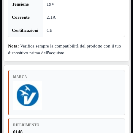
Tensione
19V
Assemblaggio
Mostra tutti i prodotti
Basette
Corrente
2,1A
Binari Hard Disk
Fascette
Certificazioni
CE
Guaina Termorestringente
Pasta Termica
Staffa

Nota:
Verifica sempre la compatibilità del prodotto con il tuo
dispositivo prima dell'acquisto.
Staffa
Mostra tutti i prodotti
E-Sata
Parallela
Seriale
USB
MARCA
UPS
Mostra tutti i prodotti
Batterie
Cavi Alimentazione
Connettori
Gruppi
Multiprese
Alimentatori
Mostra tutti i prodotti
RIFERIMENTO
5Volts
0148