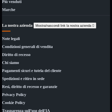
Kit Wireless
Più venduti
Kit Wireless con Touch
Marche
Mini
USB
MainBoard
Mostra tutti i prodotti
La nostra azienda
Mostra/nascondi link la nostra azienda

AMD

INTEL

Note legali
AMD
Mostra tutti i prodotti
Condizioni generali di vendita
AM4
AM5
Diritto di recesso
INTEL
Mostra tutti i prodotti
Chi siamo
1700
Pagamenti sicuri e tutela del cliente
Masterizzatori
Mostra tutti i prodotti
Blu-Ray
Spedizioni e ritiro in sede
Esterni
Resi, diritto di recesso e garanzie
Interni
Notebook
Privacy Policy
Memorie
Mostra tutti i prodotti
Cookie Policy
Desktop

Trasparenza sull’uso dell’IA
Notebook