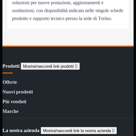
Notebook

soluzioni per nuove postazioni, aggiornamenti e
PC

sostituzioni, con disponibilità indicata nelle singole schede
Tablet
prodotto e supporto tecnico presso la sede di Torino.
USB

Notebook
Mostra tutti i prodotti
ACER
APPLE
ASUS
DELL
HP
IBM/LENOVO
Prodotti
Mostra/nascondi link prodotti

MICROSOFT
SAMSUNG
SONY
Offerte
TOSHIBA
Nuovi prodotti
Universali
Più venduti
PC
Mostra tutti i prodotti
ATX 3.0
Marche
ATX Certificati
ATX Standard
MICRO-ATX
La nostra azienda
Mostra/nascondi link la nostra azienda

USB
Mostra tutti i prodotti