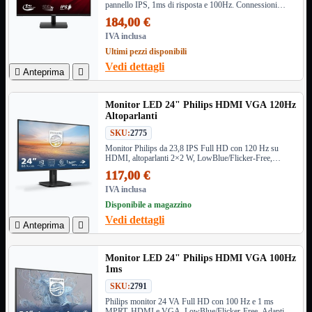
pannello IPS, 1ms di risposta e 100Hz. Connessioni
VGA
Mostra tutti i prodotti
HDMI/VGA e montaggio VESA 75x75. Qualità e
184,00 €
comfort visivo.
Maschio-Femmina
IVA inclusa
Maschio-Maschio
Ultimi pezzi disponibili
Sdoppiatore
Splitter
Vedi dettagli

Anteprima

VGA to HDMI
Dati
Mostra tutti i prodotti
Monitor LED 24" Philips HDMI VGA 120Hz
E-Sata
Altoparlanti
Sas
SKU:
2775
Sata
Monitor Philips da 23,8 IPS Full HD con 120 Hz su
HDMI, altoparlanti 2×2 W, LowBlue/Flicker-Free,
Prolunga
Mostra tutti i prodotti
ingresso HDMI e VGA, VESA 100×100, inclinazione
117,00 €
EPS
-5°/+20°. Perfetto per ufficio e casa.
IVA inclusa
USB3
Mostra tutti i prodotti
Disponibile a magazzino
Dati
Vedi dettagli
Micro

Anteprima

Prolunga
Monitor LED 24" Philips HDMI VGA 100Hz
Adattatore
Mostra tutti i prodotti
1ms
CDROM to Hard Disk
IDE to SATA
SKU:
2791
m2 to SATA
Philips monitor 24 VA Full HD con 100 Hz e 1 ms
NVMe to MacBook
MPRT, HDMI e VGA, LowBlue/Flicker-Free, Adaptive-