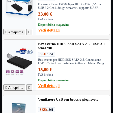
NAS Ricondizionato
Enclosure Ewent EW7056 per HDD SATA 3,5" con
PowerLine
USB 3.2 Gen1, design senza viti, supporto UASP,
Ripetitore WiFi

trasferimenti fino a 5Gbps e indicatori LED per stato e
33,00 €
attività.
Router

IVA inclusa
Scheda di Rete

Disponibile a magazzino
Switch POE
Vedi dettagli

Anteprima

Switch Rete

VOIP

Box esterno HDD / SSD SATA 2.5" USB 3.1
WiFi

senza viti
Access Point
Mostra tutti i prodotti
SKU:
1554
Uso Esterno
Box esterno per HDD/SSD SATA 2,5. Connessione
Uso Interno
USB 3.2 Gen1 con trasferimento fino a 5 Gbit/s. Design
senza viti per installazione rapida. Compatibile con
15,00 €
Windows e Mac. Compact e leggero.
WiFi
Mostra tutti i prodotti
IVA inclusa
PCI
Disponibile a magazzino
PCI-Express
Vedi dettagli
USB

Anteprima

VOIP
Mostra tutti i prodotti
Adattatori
Ventilatore USB con braccio pieghevole
Telefoni
SKU:
1361
Router
Mostra tutti i prodotti