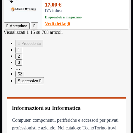
- Cavo USB integrato: Si
17,00 €
Assemblaggio
Mostra tutti i prodotti
IVA inclusa
Basette
Disponibile a magazzino
Binari Hard Disk
Vedi dettagli
Fascette

Anteprima

Guaina Termorestringente
Visualizzati 1-15 su 768 articoli
Pasta Termica
Staffa


Precedente
1
Staffa
Mostra tutti i prodotti
2
E-Sata
3
Parallela
…
Seriale
52
USB
Successivo

UPS
Mostra tutti i prodotti
Batterie
Cavi Alimentazione
Connettori
Gruppi
Informazioni su Informatica
Multiprese
Computer, componenti, periferiche e accessori per privati,
Alimentatori
Mostra tutti i prodotti
5Volts
professionisti e aziende. Nel catalogo TecnoTorino trovi