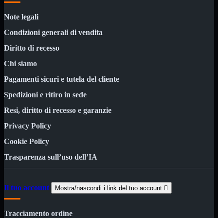
12Volt
220Volt
Note legali
Pulizia
Mostra tutti i prodotti
Condizioni generali di vendita
Salviette
Diritto di recesso
Spray
Chi siamo
Accessori
Mostra tutti i prodotti
Borse Notebook

Pagamenti sicuri e tutela del cliente
Docking Station
Spedizioni e ritiro in sede
HUB USB

Joypad Joystick
Resi, diritto di recesso e garanzie
Lettore di Memorie
Lettori Barcode
Privacy Policy
Supporti Notebook
Cookie Policy
Supporti PC
Trasparenza sull’uso dell’IA
Borse Notebook
Mostra tutti i prodotti
da 12" a 15,6"
meno di 12"
superiore a 15,6"
Il tuo account
Mostra/nascondi i link del tuo account

HUB USB
Mostra tutti i prodotti
2.0
Tracciamento ordine