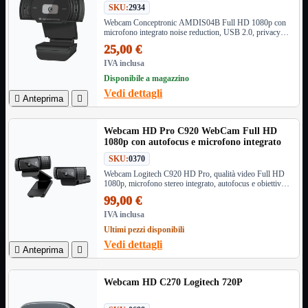
SKU:
2934
Informatica
Mostra tutti i prodotti
Webcam Conceptronic AMDIS04B Full HD 1080p con
microfono integrato noise reduction, USB 2.0, privacy
Accessori

cover e installazione plug and play.
25,00 €
Adattatore

IVA inclusa
Alimentatori

Disponibile a magazzino
Assemblaggio

Vedi dettagli

Anteprima

Audio

Bay
Box Esterni
Webcam HD Pro C920 WebCam Full HD
1080p con autofocus e microfono integrato
Cabinet

Cavi
SKU:
0370

Webcam Logitech C920 HD Pro, qualità video Full HD
Contenitori

1080p, microfono stereo integrato, autofocus e obiettivo
CPU

in vetro per prestazioni elevate in streaming e
99,00 €
videochiamate.
Dissipatori

IVA inclusa
Hard Disk

Ultimi pezzi disponibili
Laboratorio

Vedi dettagli

Anteprima

MainBoard

Masterizzatori

Webcam HD C270 Logitech 720P
MediaPlayer
Memorie
