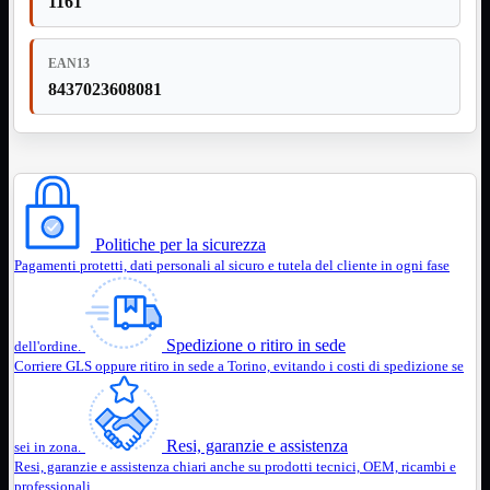
1161
12Volt
220Volt
EAN13
Pulizia
Mostra tutti i prodotti
8437023608081
Salviette
Spray
Accessori
Mostra tutti i prodotti
Borse Notebook

Docking Station
HUB USB

Joypad Joystick
Politiche per la sicurezza
Lettore di Memorie
Pagamenti protetti, dati personali al sicuro e tutela del cliente in ogni fase
Lettori Barcode
Supporti Notebook
Supporti PC
Spedizione o ritiro in sede
dell'ordine.
Borse Notebook
Mostra tutti i prodotti
Corriere GLS oppure ritiro in sede a Torino, evitando i costi di spedizione se
da 12" a 15,6"
meno di 12"
superiore a 15,6"
Resi, garanzie e assistenza
sei in zona.
HUB USB
Mostra tutti i prodotti
Resi, garanzie e assistenza chiari anche su prodotti tecnici, OEM, ricambi e
2.0
professionali.