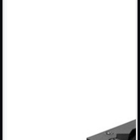
Monitor

Mouse

Networking

Pulizia

Schede

Software

Speaker

Stampanti

Supporti

Tablet

Tastiere

UPS

Varie
Webcam
Networking
Mostra tutti i prodotti
Access Point

Antenne WiFi
Firewall
NAS