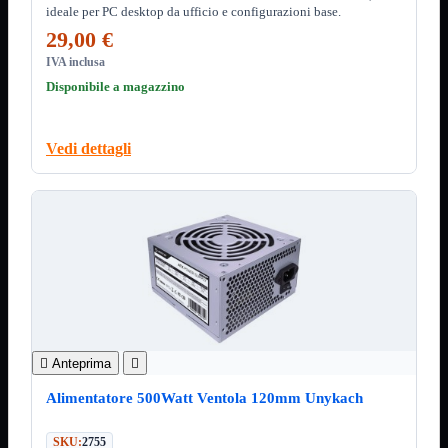
ChipSet
ideale per PC desktop da ufficio e configurazioni base.
Hard Disk
29,00 €
Ventole

Ventole CPU
IVA inclusa
Disponibile a magazzino
Ventole
Mostra tutti i prodotti
40x40
50x50
Vedi dettagli
60x60
70x70
80x80
92x92
120x120
140x140
Cavi
PCI
Viti
Supporti
Mostra tutti i prodotti
CDROM

Anteprima

DVD-R
DVD+R
Alimentatore 500Watt Ventola 120mm Unykach
Contenitori
Mostra tutti i prodotti
Hard Disk
SKU:
2755