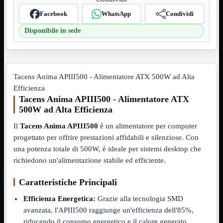
VGA
Mostra tutti i prodotti
Facebook
WhatsApp
Condividi
Maschio-Femmina
Maschio-Maschio
Disponibile in sede
Sdoppiatore
Splitter
VGA to HDMI
Dati
Mostra tutti i prodotti
Tacens Anima APIII500 - Alimentatore ATX 500W ad Alta
E-Sata
Efficienza
Sas
Tacens Anima APIII500 - Alimentatore ATX
Sata
500W ad Alta Efficienza
Prolunga
Mostra tutti i prodotti
EPS
Il
Tacens Anima APIII500
è un alimentatore per computer
progettato per offrire prestazioni affidabili e silenziose. Con
USB3
Mostra tutti i prodotti
una potenza totale di 500W, è ideale per sistemi desktop che
Dati
Micro
richiedono un'alimentazione stabile ed efficiente.
Prolunga
Caratteristiche Principali
Adattatore
Mostra tutti i prodotti
CDROM to Hard Disk
Efficienza Energetica:
Grazie alla tecnologia SMD
IDE to SATA
avanzata, l'APIII500 raggiunge un'efficienza dell'85%,
m2 to SATA
riducendo il consumo energetico e il calore generato.
NVMe to MacBook