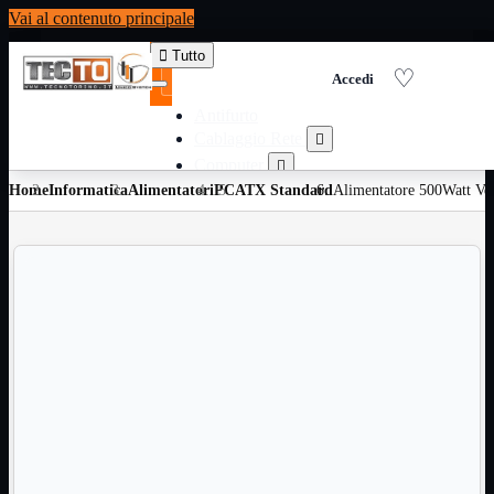
Vai al contenuto principale

Tutto
Antifurto
Cablaggio Rete

Computer

Home
Informatica
Alimentatori
Consumabili per stampanti
PC
ATX Standard
Alimentatore 500Watt Ven

Domotica

Elettricita

Informatica

Materiale Ufficio

Ricambi

Ricondizionati

Servizi

Telefoni

Videosorveglianza

Domotica
Mostra tutti i prodotti
ZigBee