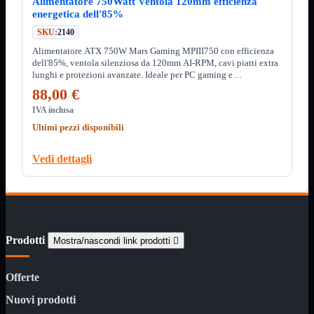
Alimentatore 750Watt Ventola 120mm efficienza
Kit Wireless
energetica dell'85%
Kit Wireless con Touch
Mini
SKU:
2140
USB
Alimentatore ATX 750W Mars Gaming MPIII750 con efficienza
dell'85%, ventola silenziosa da 120mm AI-RPM, cavi piatti extra
MainBoard
Mostra tutti i prodotti
lunghi e protezioni avanzate. Ideale per PC gaming e
AMD

configurazioni ad alte prestazioni
88,00 €
INTEL

IVA inclusa
AMD
Mostra tutti i prodotti
Ultimi pezzi disponibili
AM4
AM5
Vedi dettagli
INTEL
Mostra tutti i prodotti
1700
Masterizzatori
Mostra tutti i prodotti
Blu-Ray
Esterni
Prodotti
Mostra/nascondi link prodotti

Interni
Notebook
Offerte
Memorie
Mostra tutti i prodotti
Desktop

Nuovi prodotti
Notebook