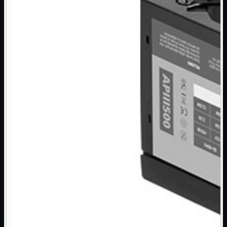
NAS Ricondizionato
PowerLine
Ripetitore WiFi

Router

Scheda di Rete

Switch POE
Switch Rete

VOIP

WiFi

Access Point
Mostra tutti i prodotti
Uso Esterno
Uso Interno
WiFi
Mostra tutti i prodotti
PCI
PCI-Express
USB
VOIP
Mostra tutti i prodotti
Adattatori
Telefoni
Router
Mostra tutti i prodotti