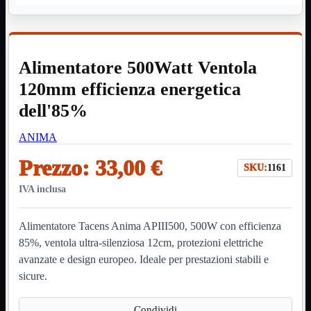
HDMI Switch
KVM
Prolunga

Telefono
TEST
Alimentatore 500Watt Ventola
USB Type-C
USB2
120mm efficienza energetica

USB3

dell'85%
VGA

ANIMA
Alimentazione
Mostra tutti i prodotti
220Volt
Prezzo:
33,00 €
Molex
SKU:
1161
Prolunga
IVA inclusa
Sata
VGA
Alimentatore Tacens Anima APIII500, 500W con efficienza
USB2
Mostra tutti i prodotti
A/A Maschio
85%, ventola ultra-silenziosa 12cm, protezioni elettriche
Micro
avanzate e design europeo. Ideale per prestazioni stabili e
Mini
sicure.
OTG
Prolunga
Stampante
Condividi