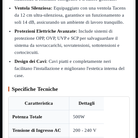
NVMe to PCIe
Ventola Silenziosa:
Equipaggiato con una ventola Tacens
NVMe to USB3
da 12 cm ultra-silenziosa, garantisce un funzionamento a
Parallela to Seriale
PS2
soli 14 dB, assicurando un ambiente di lavoro tranquillo.
Seriale to Parallela
Protezioni Elettriche Avanzate:
Include sistemi di
Switch USB2
USB
protezione OPP, OVP, UVP e SCP per salvaguardare il
USB Type-C
sistema da sovraccarichi, sovratensioni, sottotensioni e
USB2 Interni
cortocircuiti.
USB3 Interni
VGA to LAN
Design dei Cavi:
Cavi piatti e completamente neri
facilitano l'installazione e migliorano l'estetica interna del
Laboratorio
Mostra tutti i prodotti
case.
Alimentazione
Cavi Test
Colla
Specifiche Tecniche
Detergenti
Magnetizzatori
Caratteristica
Dettagli
Misuratori
Misurazione
Nastro
Potenza Totale
500W
Saldatura
Spray
Tensione di Ingresso AC
200 - 240 V
Taglio
Utensili