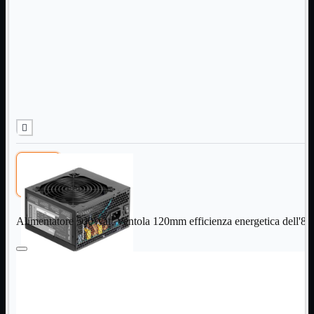
Informatica
Mostra tutti i prodotti
Accessori

Adattatore

Alimentatori

Assemblaggio

Audio

Bay

Box Esterni
Cabinet

Cavi

Contenitori

CPU

Dissipatori

Alimentatore 500Watt Ventola 120mm efficienza energetica dell'8
Hard Disk

Laboratorio

MainBoard

Masterizzatori

MediaPlayer
Memorie
