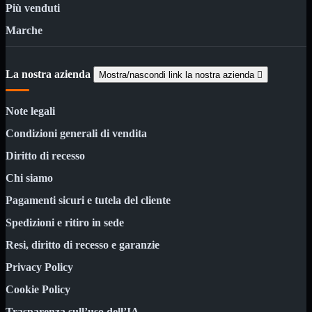

Più venduti
Pendrive

Marche
SD - Micro SD
Notebook
Mostra tutti i prodotti
SODDR
La nostra azienda
Mostra/nascondi link la nostra azienda

SODDR2
SODDR3
SODDR4
Note legali
SODDR5
Condizioni generali di vendita
Desktop
Mostra tutti i prodotti
DDR4
Diritto di recesso
DDR4 Dual Channel
Chi siamo
DDR5
Pagamenti sicuri e tutela del cliente
Pendrive
Mostra tutti i prodotti
Sicurezza
Spedizioni e ritiro in sede
Type C
USB 3.0
Resi, diritto di recesso e garanzie
Monitor
Mostra tutti i prodotti
Privacy Policy
Accessori
Cookie Policy
Mouse
Mostra tutti i prodotti
Trasparenza sull’uso dell’IA