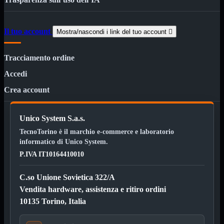
Bluetooth
Mini
Tappetino
USB
Il tuo account
Mostra/nascondi i link del tuo account

Wireless
Schede
Mostra tutti i prodotti
Tracciamento ordine
Controller Hard Disk
PCI Firewire
Accedi
PCI Parallela
PCI Seriale/Paral
Crea account
PCI USB
PCI-E Firewire
PCI-E Seriale/Paral
Unico System S.a.s.
PCI-E USB 3.0
TecnoTorino è il marchio e-commerce e laboratorio
VGA
informatico di Unico System.
Cablaggio Rete
Mostra tutti i prodotti
P.IVA IT10164410010
Cablaggio telefonico RJ11
Cavi di rete

C.so Unione Sovietica 322/A
Connettori e prese di rete

Vendita hardware, assistenza e ritiro ordini
Fibra ottica e SFP

10135 Torino, Italia
Pannelli rack

Rack 10" e 19"
