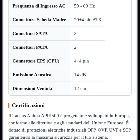
Frequenza di Ingresso AC
50 - 60 Hz
Assemblaggio
Mostra tutti i prodotti
Basette
Connettore Scheda Madre
20+4 pin ATX
Binari Hard Disk
Fascette
Guaina Termorestringente
Connettori SATA
2
Pasta Termica
Staffa

Connettori PATA
2
Staffa
Mostra tutti i prodotti
Connettore EPS (CPU)
4+4 pin
E-Sata
Parallela
Seriale
Emissione Acustica
14 dB
USB
Dimensioni Ventola
12 cm
UPS
Mostra tutti i prodotti
Batterie
Cavi Alimentazione
Certificazioni
Connettori
Gruppi
Il Tacens Anima APIII500 è progettato e sviluppato in Europa,
Multiprese
conforme alle direttive e agli standard dell'Unione Europea. È
Alimentatori
Mostra tutti i prodotti
dotato di protezioni elettriche industriali OPP, OVP, UVP e SCP,
5Volts
garantendo la massima sicurezza per il tuo sistema.