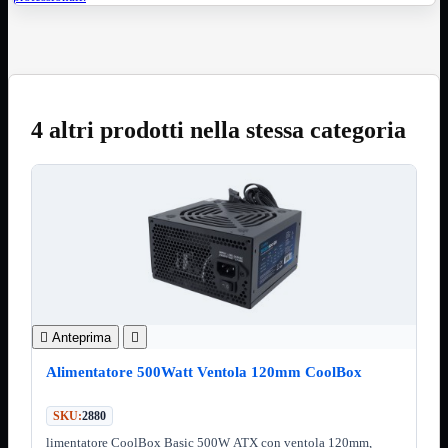
3.0
Type C
Stampanti
Mostra tutti i prodotti
Etichettatrici
Inkjet

Laser

4 altri prodotti nella stessa categoria
Inkjet
Mostra tutti i prodotti
Multifunzione
Laser
Mostra tutti i prodotti
BN
Cabinet
Mostra tutti i prodotti
Con Alimentatore
Senza Alimentatore
Speaker
Mostra tutti i prodotti

Anteprima

Alimentazione USB
Microfono
Alimentatore 500Watt Ventola 120mm CoolBox
Portatili Bluetooth
Sistema 2.1
SKU:
2880
Dissipatori
Mostra tutti i prodotti
limentatore CoolBox Basic 500W ATX con ventola 120mm,