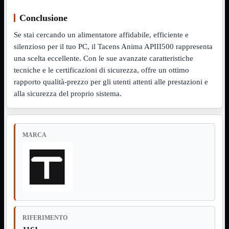
Notebook

PC

Conclusione
Tablet
USB
Se stai cercando un alimentatore affidabile, efficiente e

silenzioso per il tuo PC, il Tacens Anima APIII500 rappresenta
Notebook
Mostra tutti i prodotti
una scelta eccellente. Con le sue avanzate caratteristiche
ACER
tecniche e le certificazioni di sicurezza, offre un ottimo
APPLE
ASUS
rapporto qualità-prezzo per gli utenti attenti alle prestazioni e
DELL
alla sicurezza del proprio sistema.
HP
IBM/LENOVO
MICROSOFT
SAMSUNG
MARCA
SONY
TOSHIBA
Universali
PC
Mostra tutti i prodotti
ATX 3.0
ATX Certificati
ATX Standard
MICRO-ATX
RIFERIMENTO
USB
Mostra tutti i prodotti