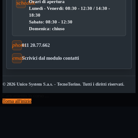
Orari di apertura
schedule
Strumenti per cablaggio
Lunedì - Venerdì: 08:30 - 12:30 / 14:30 -
Cavi di rete
Mostra tutti i prodotti
18:30
Cavi in matassa
Sabato: 08:30 - 12:30
Cavi patch Cat 5e
Domenica: chiuso
Cavi patch Cat 6
Cavi patch Cat 6A Slim
phone
011 20.77.662
Rack 10" e 19"
Mostra tutti i prodotti
Accessori rack
Armadi rack
email
Scrivici dal modulo contatti
Chassis rack 19"
Mensole rack
Multiprese rack (PDU)
© 2026 Unico System S.a.s. - TecnoTorino. Tutti i diritti riservati.
Pannelli rack
Mostra tutti i prodotti
Pannelli ciechi rack
Caricamento in corso ...
Pannelli Passacavi
Torna all'inizio
Patch panel RJ45
Connettori e prese di rete
Mostra tutti i
prodotti
Connettori RJ45 e accessori
Prese, frutti e scatole RJ45