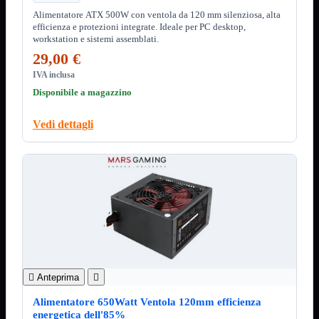
Minuteria
Alimentatore ATX 500W con ventola da 120 mm silenziosa, alta
Porta CD
efficienza e protezioni integrate. Ideale per PC desktop,
workstation e sistemi assemblati.
CPU
Mostra tutti i prodotti
AMD
29,00 €

INTEL

IVA inclusa
Disponibile a magazzino
AMD
Mostra tutti i prodotti
AM4
Vedi dettagli
AM5
INTEL
Mostra tutti i prodotti
Socket 1700
Socket 1851
Audio
Mostra tutti i prodotti
Auricolari
Cuffie Bluetooth
Cuffie Microfono
PCI Audio
USB Audio

Anteprima

Tablet
Mostra tutti i prodotti
4G-LTE
Alimentatore 650Watt Ventola 120mm efficienza
Accessori
energetica dell'85%