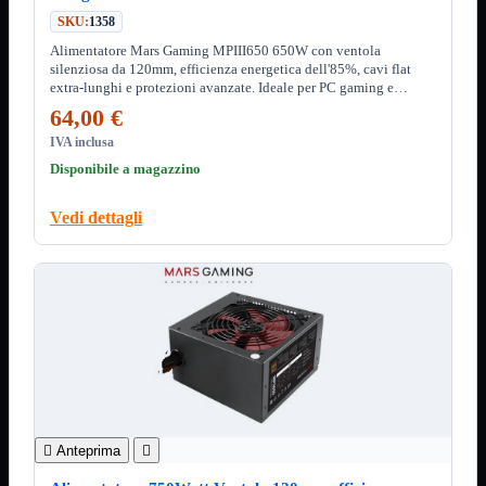
Custodie
SKU:
1358
Supporti
Alimentatore Mars Gaming MPIII650 650W con ventola
Software
Mostra tutti i prodotti
silenziosa da 120mm, efficienza energetica dell'85%, cavi flat
Antivirus
extra-lunghi e protezioni avanzate. Ideale per PC gaming e
Controllo Parentale
workstation.?
64,00 €
Gestionale
IVA inclusa
Licenza Digitale
Sistemi Operativi
Disponibile a magazzino
Hard Disk
Mostra tutti i prodotti
Vedi dettagli
Esterni
Sata 2,5
Sata 3,5
Sata 3,5 Server
SSD 2,5
SSD Esterni
SSD M.2
SSD NVMe
Tastiere
Mostra tutti i prodotti
Bluetooth
Gomma

Anteprima

Illuminate
Kit 2 in 1