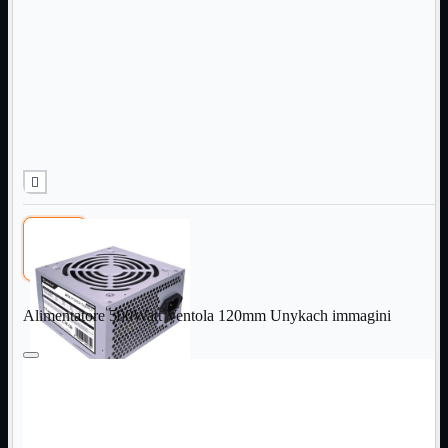
Informatica
Mostra tutti i prodotti
Accessori

Adattatore

Alimentatori

Assemblaggio

Audio

Bay

Box Esterni
Cabinet

Cavi

Contenitori

CPU

Dissipatori

Alimentatore 500Watt Ventola 120mm Unykach immagini
Hard Disk

Laboratorio

MainBoard

Masterizzatori

MediaPlayer
Memorie
