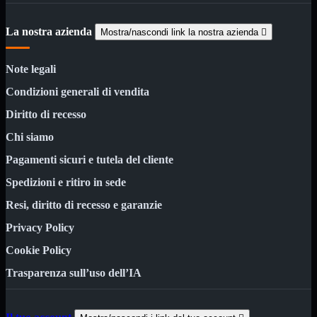
Kit Wireless
Kit Wireless con Touch
Mini
La nostra azienda
Mostra/nascondi link la nostra azienda

USB
MainBoard
Mostra tutti i prodotti
Note legali
AMD

Condizioni generali di vendita
INTEL

Diritto di recesso
AMD
Mostra tutti i prodotti
AM4
Chi siamo
AM5
Pagamenti sicuri e tutela del cliente
INTEL
Mostra tutti i prodotti
Spedizioni e ritiro in sede
1700
Resi, diritto di recesso e garanzie
Masterizzatori
Mostra tutti i prodotti
Blu-Ray
Privacy Policy
Esterni
Interni
Cookie Policy
Notebook
Trasparenza sull’uso dell’IA
Memorie
Mostra tutti i prodotti
Desktop

Notebook