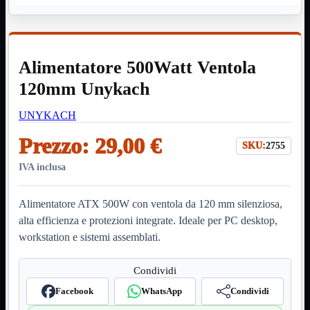
HDMI Switch
KVM
Prolunga

Telefono
TEST
Alimentatore 500Watt Ventola
USB Type-C
USB2
120mm Unykach

USB3

UNYKACH
VGA

Prezzo:
29,00 €
Alimentazione
Mostra tutti i prodotti
SKU:
2755
220Volt
Molex
IVA inclusa
Prolunga
Sata
Alimentatore ATX 500W con ventola da 120 mm silenziosa,
VGA
alta efficienza e protezioni integrate. Ideale per PC desktop,
USB2
Mostra tutti i prodotti
workstation e sistemi assemblati.
A/A Maschio
Micro
Mini
Condividi
OTG
Prolunga
Facebook
WhatsApp
Condividi
Stampante