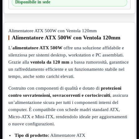
Disponibile in sede
VGA
Mostra tutti i prodotti
Maschio-Femmina
Maschio-Maschio
Sdoppiatore
Splitter
Alimentatore ATX 500W con Ventola 120mm
VGA to HDMI
Alimentatore ATX 500W con Ventola 120mm
Dati
Mostra tutti i prodotti
L’
alimentatore ATX 500W
offre una soluzione affidabile e
E-Sata
silenziosa per sistemi desktop, workstation e PC assemblati.
Sas
Sata
Grazie alla
ventola da 120 mm
a bassa rumorosità, garantisce
un raffreddamento efficiente e un funzionamento stabile nel
Prolunga
Mostra tutti i prodotti
tempo, anche sotto carichi elevati.
EPS
Costruito con componenti di qualità e dotato di
protezioni
USB3
Mostra tutti i prodotti
Dati
contro sovratensioni, sovracorrenti e cortocircuiti
, assicura
Micro
un’alimentazione sicura per tutti i componenti interni del
Prolunga
computer. È compatibile con schede madri standard ATX,
Adattatore
Mostra tutti i prodotti
Micro-ATX e Mini-ITX, rendendolo ideale per aggiornamenti
CDROM to Hard Disk
o nuove configurazioni.
IDE to SATA
m2 to SATA
Tipo di prodotto:
Alimentatore ATX
NVMe to MacBook