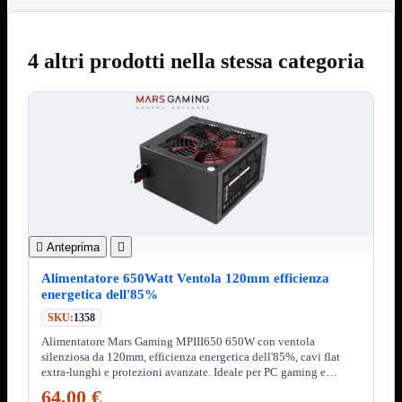
12Volt
220Volt
4 altri prodotti nella stessa categoria
Pulizia
Mostra tutti i prodotti
Salviette
Spray
Accessori
Mostra tutti i prodotti
Borse Notebook

Docking Station
HUB USB

Joypad Joystick
Lettore di Memorie
Lettori Barcode
Supporti Notebook

Anteprima

Supporti PC
Alimentatore 650Watt Ventola 120mm efficienza
Borse Notebook
Mostra tutti i prodotti
energetica dell'85%
da 12" a 15,6"
SKU:
1358
meno di 12"
superiore a 15,6"
Alimentatore Mars Gaming MPIII650 650W con ventola
silenziosa da 120mm, efficienza energetica dell'85%, cavi flat
HUB USB
Mostra tutti i prodotti
extra-lunghi e protezioni avanzate. Ideale per PC gaming e
2.0
workstation.?
64,00 €