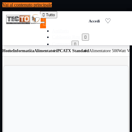
Vai al contenuto principale

Tutto
Antifurto
Cablaggio Rete

Computer

Home
Informatica
Alimentatori
Consumabili per stampanti
PC
ATX Standard
Alimentatore 500Watt V

Domotica

Elettricita

Informatica

Materiale Ufficio

Ricambi

Ricondizionati

Servizi

Telefoni

Videosorveglianza

Domotica
Mostra tutti i prodotti
ZigBee