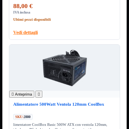
ChipSet
configurazioni ad alte prestazioni
88,00 €
Hard Disk
Ventole

IVA inclusa
Ventole CPU
Ultimi pezzi disponibili
Ventole
Mostra tutti i prodotti
Vedi dettagli
40x40
50x50
60x60
70x70
80x80
92x92
120x120
140x140
Cavi
PCI
Viti
Supporti
Mostra tutti i prodotti

Anteprima

CDROM
Alimentatore 500Watt Ventola 120mm CoolBox
DVD-R
DVD+R
SKU:
2880
Contenitori
Mostra tutti i prodotti
limentatore CoolBox Basic 500W ATX con ventola 120mm,
Hard Disk