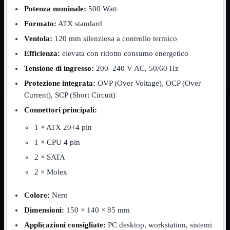
NVMe to PCIe
Potenza nominale:
500 Watt
NVMe to USB3
Formato:
ATX standard
Parallela to Seriale
PS2
Ventola:
120 mm silenziosa a controllo termico
Seriale to Parallela
Efficienza:
elevata con ridotto consumo energetico
Switch USB2
USB
Tensione di ingresso:
200–240 V AC, 50/60 Hz
USB Type-C
USB2 Interni
Protezione integrata:
OVP (Over Voltage), OCP (Over
USB3 Interni
Current), SCP (Short Circuit)
VGA to LAN
Connettori principali:
Laboratorio
Mostra tutti i prodotti
1 × ATX 20+4 pin
Alimentazione
Cavi Test
1 × CPU 4 pin
Colla
Detergenti
2 × SATA
Magnetizzatori
2 × Molex
Misuratori
Misurazione
Nastro
Colore:
Nero
Saldatura
Dimensioni:
150 × 140 × 85 mm
Spray
Taglio
Applicazioni consigliate:
PC desktop, workstation, sistemi
Utensili