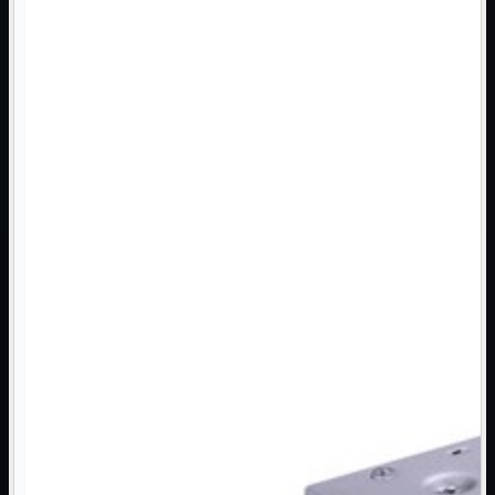
Monitor

Mouse

Networking

Pulizia

Schede

Software

Speaker

Stampanti

Supporti

Tablet

Tastiere

UPS

Varie
Webcam
Networking
Mostra tutti i prodotti
Access Point

Antenne WiFi
Firewall
NAS