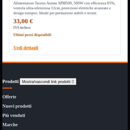
Custodie
Alimentatore Tacens Anima APIII500, 500W con efficienza 85%,
Supporti
ventola ultra-silenziosa 12cm, protezioni elettriche avanzate e
design europeo. Ideale per prestazioni stabili e sicure.
Software
Mostra tutti i prodotti
33,00 €
Antivirus
IVA inclusa
Controllo Parentale
Gestionale
Ultimi pezzi disponibili
Licenza Digitale
Sistemi Operativi
Vedi dettagli
Hard Disk
Mostra tutti i prodotti
Esterni
Sata 2,5
Sata 3,5
Sata 3,5 Server
SSD 2,5
Prodotti
Mostra/nascondi link prodotti

SSD Esterni
SSD M.2
SSD NVMe
Offerte
Tastiere
Mostra tutti i prodotti
Nuovi prodotti
Bluetooth
Più venduti
Gomma
Illuminate
Marche
Kit 2 in 1