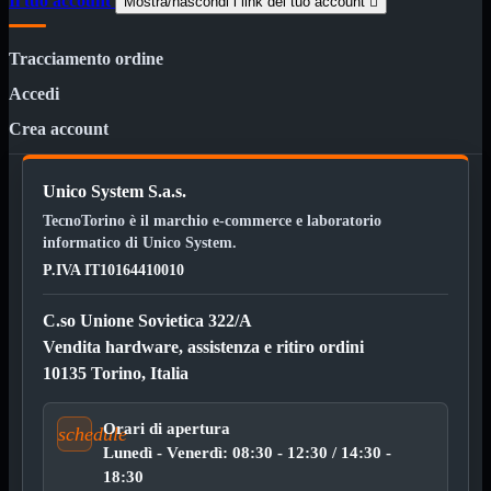
Il tuo account

Mostra/nascondi i link del tuo account

Pendrive

SD - Micro SD
Tracciamento ordine
Notebook
Mostra tutti i prodotti
Accedi
SODDR
SODDR2
Crea account
SODDR3
SODDR4
SODDR5
Unico System S.a.s.
TecnoTorino è il marchio e-commerce e laboratorio
Desktop
Mostra tutti i prodotti
DDR4
informatico di Unico System.
DDR4 Dual Channel
P.IVA IT10164410010
DDR5
Pendrive
Mostra tutti i prodotti
C.so Unione Sovietica 322/A
Sicurezza
Vendita hardware, assistenza e ritiro ordini
Type C
10135 Torino, Italia
USB 3.0
Monitor
Mostra tutti i prodotti
Orari di apertura
schedule
Accessori
Lunedì - Venerdì: 08:30 - 12:30 / 14:30 -
Mouse
Mostra tutti i prodotti
18:30