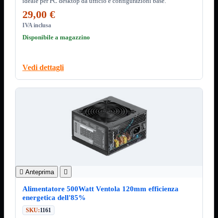
ideale per PC desktop da ufficio e configurazioni base.
Minuteria
Porta CD
29,00 €
IVA inclusa
CPU
Mostra tutti i prodotti
Disponibile a magazzino
AMD

INTEL

AMD
Mostra tutti i prodotti
Vedi dettagli
AM4
AM5
INTEL
Mostra tutti i prodotti
Socket 1700
Socket 1851
Audio
Mostra tutti i prodotti
Auricolari
Cuffie Bluetooth
Cuffie Microfono
PCI Audio

Anteprima

USB Audio
Alimentatore 500Watt Ventola 120mm efficienza
Tablet
Mostra tutti i prodotti
energetica dell'85%
4G-LTE
SKU:
1161
Accessori