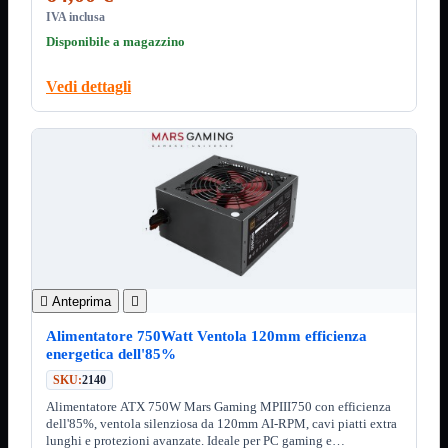
3.0
IVA inclusa
Type C
Disponibile a magazzino
Stampanti
Mostra tutti i prodotti
Etichettatrici
Vedi dettagli
Inkjet

Laser

Inkjet
Mostra tutti i prodotti
Multifunzione
Laser
Mostra tutti i prodotti
BN
Cabinet
Mostra tutti i prodotti
Con Alimentatore
Senza Alimentatore

Anteprima

Speaker
Mostra tutti i prodotti
Alimentatore 750Watt Ventola 120mm efficienza
Alimentazione USB
energetica dell'85%
Microfono
Portatili Bluetooth
SKU:
2140
Sistema 2.1
Alimentatore ATX 750W Mars Gaming MPIII750 con efficienza
dell'85%, ventola silenziosa da 120mm AI-RPM, cavi piatti extra
Dissipatori
Mostra tutti i prodotti
lunghi e protezioni avanzate. Ideale per PC gaming e