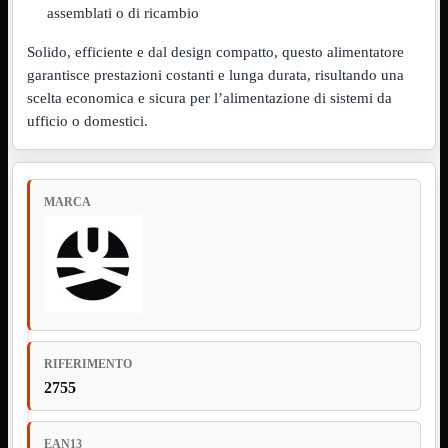
assemblati o di ricambio
Assemblaggio
Mostra tutti i prodotti
Basette
Solido, efficiente e dal design compatto, questo alimentatore
Binari Hard Disk
garantisce prestazioni costanti e lunga durata, risultando una
Fascette
scelta economica e sicura per l’alimentazione di sistemi da
Guaina Termorestringente
ufficio o domestici.
Pasta Termica
Staffa

Staffa
Mostra tutti i prodotti
E-Sata
MARCA
Parallela
Seriale
USB
UPS
Mostra tutti i prodotti
Batterie
Cavi Alimentazione
Connettori
Gruppi
RIFERIMENTO
Multiprese
2755
Alimentatori
Mostra tutti i prodotti
5Volts
EAN13