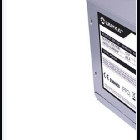
NAS Ricondizionato
PowerLine
Ripetitore WiFi

Router

Scheda di Rete

Switch POE
Switch Rete

VOIP

WiFi

Access Point
Mostra tutti i prodotti
Uso Esterno
Uso Interno
WiFi
Mostra tutti i prodotti
PCI
PCI-Express
USB
VOIP
Mostra tutti i prodotti
Adattatori
Telefoni
Router
Mostra tutti i prodotti