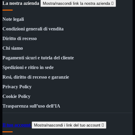
3.0
La nostra azienda
Mostra/nascondi link la nostra azienda

Type C
Stampanti
Mostra tutti i prodotti
Note legali
Etichettatrici
Inkjet

Condizioni generali di vendita
Laser

Diritto di recesso
Inkjet
Mostra tutti i prodotti
Chi siamo
Multifunzione
Pagamenti sicuri e tutela del cliente
Laser
Mostra tutti i prodotti
BN
Spedizioni e ritiro in sede
Resi, diritto di recesso e garanzie
Cabinet
Mostra tutti i prodotti
Con Alimentatore
Privacy Policy
Senza Alimentatore
Cookie Policy
Speaker
Mostra tutti i prodotti
Alimentazione USB
Trasparenza sull’uso dell’IA
Microfono
Portatili Bluetooth
Sistema 2.1
Il tuo account
Mostra/nascondi i link del tuo account

Dissipatori
Mostra tutti i prodotti