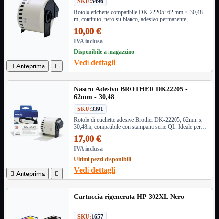
SKU:
5496
Monitor

Rotolo etichette compatibile DK-22205: 62 mm × 30,48
m, continuo, nero su bianco, adesivo permanente,
Mouse

supporto incluso. Per stampanti Brother QL (QL-
10,00 €
Networking

500/700/800/1100 ecc.). Perfetto per ufficio e magazzino.
IVA inclusa
Pulizia

Disponibile a magazzino
Schede

Vedi dettagli

Anteprima

Software

Speaker

Nastro Adesivo BROTHER DK22205 -
Stampanti

62mm - 30,48
Supporti

SKU:
3391
Tablet

Rotolo di etichette adesive Brother DK-22205, 62mm x
Tastiere

30,48m, compatibile con stampanti serie QL. Ideale per
etichette personalizzate di alta qualità in ufficio e
UPS
17,00 €

magazzino.
Varie
IVA inclusa
Webcam
Ultimi pezzi disponibili
Vedi dettagli
Networking
Mostra tutti i prodotti

Anteprima

Access Point

Antenne WiFi
Cartuccia rigenerata HP 302XL Nero
Firewall
NAS
SKU:
1657