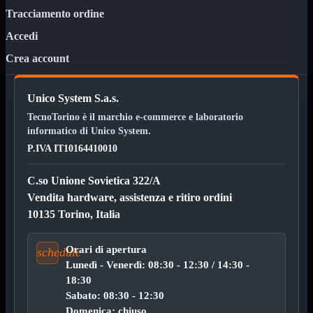
ChipSet
Tracciamento ordine
Hard Disk
Ventole

Accedi
Ventole CPU
Crea account
Ventole
Mostra tutti i prodotti
40x40
50x50
Unico System S.a.s.
60x60
TecnoTorino è il marchio e-commerce e laboratorio
70x70
80x80
informatico di Unico System.
92x92
P.IVA IT10164410010
120x120
140x140
C.so Unione Sovietica 322/A
Cavi
PCI
Vendita hardware, assistenza e ritiro ordini
Viti
10135 Torino, Italia
Supporti
Mostra tutti i prodotti
CDROM
Orari di apertura
schedule
DVD-R
Lunedì - Venerdì: 08:30 - 12:30 / 14:30 -
DVD+R
18:30
Contenitori
Mostra tutti i prodotti
Sabato: 08:30 - 12:30
Hard Disk
Domenica: chiuso