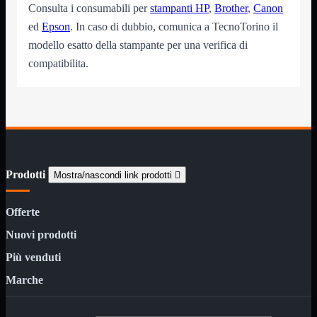
Consulta i consumabili per
stampanti HP
,
Brother
,
Canon
12Volt
220Volt
ed
Epson
. In caso di dubbio, comunica a TecnoTorino il
modello esatto della stampante per una verifica di
Pulizia
Mostra tutti i prodotti
Salviette
compatibilita.
Spray
Accessori
Mostra tutti i prodotti
Borse Notebook

Docking Station
HUB USB

Joypad Joystick
Lettore di Memorie
Prodotti
Mostra/nascondi link prodotti

Lettori Barcode
Supporti Notebook
Supporti PC
Offerte
Borse Notebook
Mostra tutti i prodotti
Nuovi prodotti
da 12" a 15,6"
meno di 12"
Più venduti
superiore a 15,6"
Marche
HUB USB
Mostra tutti i prodotti
2.0