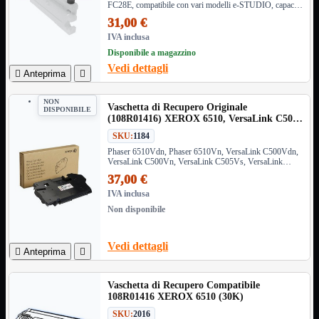
FC28E, compatibile con vari modelli e-STUDIO, capacità
VGA
Mostra tutti i prodotti
fino a 26.000 pagine. Codice OEM: 6AG00002039
31,00 €
Maschio-Femmina
IVA inclusa
Maschio-Maschio
Disponibile a magazzino
Sdoppiatore
Splitter
Vedi dettagli

Anteprima

VGA to HDMI
NON
Dati
Mostra tutti i prodotti
Vaschetta di Recupero Originale
DISPONIBILE
E-Sata
(108R01416) XEROX 6510, VersaLink C500
Sas
(30K)
SKU:
1184
Sata
Phaser 6510Vdn, Phaser 6510Vn, VersaLink C500Vdn,
VersaLink C500Vn, VersaLink C505Vs, VersaLink
Prolunga
Mostra tutti i prodotti
C505Vx, VersaLink C600Vdn, VersaLink C600Vn,
37,00 €
EPS
VersaLink C605Vx, VersaLink C605Vxl, WorkCentre
6515Vdn, WorkCentre 6515Vdni, WorkCentre 6515Vn
IVA inclusa
USB3
Mostra tutti i prodotti
Non disponibile
Dati
Micro
Prolunga
Vedi dettagli

Anteprima

Adattatore
Mostra tutti i prodotti
CDROM to Hard Disk
Vaschetta di Recupero Compatibile
IDE to SATA
108R01416 XEROX 6510 (30K)
m2 to SATA
SKU:
2016
NVMe to MacBook