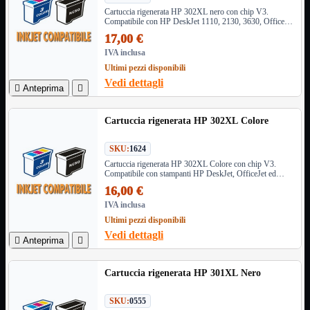
NAS Ricondizionato
Cartuccia rigenerata HP 302XL nero con chip V3.
PowerLine
Compatibile con HP DeskJet 1110, 2130, 3630, OfficeJet
Ripetitore WiFi

3830, 4650, Envy 4520 e altri modelli. Resa 480 pagine.
17,00 €
Router

IVA inclusa
Scheda di Rete

Ultimi pezzi disponibili
Switch POE
Vedi dettagli

Anteprima

Switch Rete

VOIP

Cartuccia rigenerata HP 302XL Colore
WiFi

Access Point
Mostra tutti i prodotti
SKU:
1624
Uso Esterno
Cartuccia rigenerata HP 302XL Colore con chip V3.
Uso Interno
Compatibile con stampanti HP DeskJet, OfficeJet ed
Envy. Stampe brillanti e affidabili con capacità 6x3ml
16,00 €
WiFi
Mostra tutti i prodotti
IVA inclusa
PCI
Ultimi pezzi disponibili
PCI-Express
Vedi dettagli
USB

Anteprima

VOIP
Mostra tutti i prodotti
Adattatori
Cartuccia rigenerata HP 301XL Nero
Telefoni
SKU:
0555
Router
Mostra tutti i prodotti