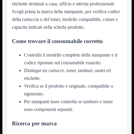
Notebook

etichette destinati a casa, ufficio e attivita professionali.
PC

Scegli prima la marca della stampante, poi verifica codice
Tablet
della cartuccia o del toner, modello compatibile, colore e
USB

capacita indicati nella scheda prodotto.
Notebook
Mostra tutti i prodotti
ACER
Come trovare il consumabile corretto
APPLE
ASUS
DELL
Controlla il modello completo della stampante e il
HP
codice riportato sul consumabile esaurito.
IBM/LENOVO
MICROSOFT
Distingui tra cartucce, toner, tamburi, nastri ed
SAMSUNG
etichette.
SONY
TOSHIBA
Verifica se il prodotto e originale, compatibile o
Universali
rigenerato.
PC
Mostra tutti i prodotti
Per stampanti laser controlla se tamburo e toner
ATX 3.0
sono componenti separati.
ATX Certificati
ATX Standard
MICRO-ATX
Ricerca per marca
USB
Mostra tutti i prodotti