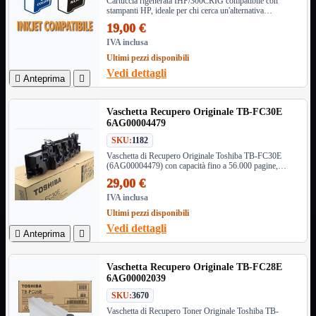
HDMI Switch
Cartuccia rigenerata IHP/300CRIG compatibile con
stampanti HP, ideale per chi cerca un'alternativa
KVM
economica ed ecologica, garantendo alta qualità di stampa
19,00 €
Prolunga

e prestazioni ottimali.
IVA inclusa
Telefono
TEST
Ultimi pezzi disponibili
USB Type-C
Vedi dettagli

Anteprima

USB2

USB3

Vaschetta Recupero Originale TB-FC30E
VGA

6AG00004479
SKU:
1182
Alimentazione
Mostra tutti i prodotti
220Volt
Vaschetta di Recupero Originale Toshiba TB-FC30E
(6AG00004479) con capacità fino a 56.000 pagine,
Molex
compatibile con modelli e-Studio selezionati, per stampe
Prolunga
29,00 €
di alta qualità e prestazioni ottimali.
Sata
IVA inclusa
VGA
Ultimi pezzi disponibili
Vedi dettagli
USB2
Mostra tutti i prodotti

Anteprima

A/A Maschio
Micro
Vaschetta Recupero Originale TB-FC28E
Mini
6AG00002039
OTG
Prolunga
SKU:
3670
Stampante
Vaschetta di Recupero Toner Originale Toshiba TB-