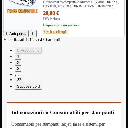
Unità tamburo compatibile Brother DR-3100, DR-3200,
DR-3170, DR-3280, DR-580, DR-520. Resa fino a
Assemblaggio
Mostra tutti i prodotti
25.000 pagine. Compatibile con numerosi modelli di
20,00 €
Basette
stampanti Brother.
IVA inclusa
Binari Hard Disk
Fascette
Disponibile a magazzino
Guaina Termorestringente
Vedi dettagli

Anteprima

Pasta Termica
Visualizzati 1-15 su 479 articoli
Staffa


Precedente
Staffa
Mostra tutti i prodotti
E-Sata
1
Parallela
2
Seriale
3
USB
…
32
UPS
Mostra tutti i prodotti
Successivo

Batterie
Cavi Alimentazione
Connettori
Gruppi
Multiprese
Informazioni su Consumabili per stampanti
Alimentatori
Mostra tutti i prodotti
5Volts
Consumabili per stampanti inkjet, laser e sistemi per