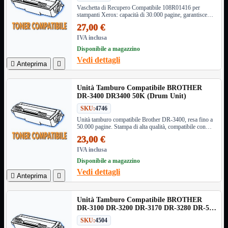
NVMe to PCIe
Vaschetta di Recupero Compatibile 108R01416 per
stampanti Xerox: capacità di 30.000 pagine, garantisce
NVMe to USB3
efficienza e prestazioni ottimali.
Parallela to Seriale
27,00 €
PS2
IVA inclusa
Seriale to Parallela
Disponibile a magazzino
Switch USB2
Vedi dettagli
USB

Anteprima

USB Type-C
USB2 Interni
Unità Tamburo Compatibile BROTHER
USB3 Interni
DR-3400 DR3400 50K (Drum Unit)
VGA to LAN
SKU:
4746
Laboratorio
Mostra tutti i prodotti
Unità tamburo compatibile Brother DR-3400, resa fino a
Alimentazione
50.000 pagine. Stampa di alta qualità, compatibile con
numerosi modelli Brother. Ideale per volumi elevati.
Cavi Test
23,00 €
Colla
IVA inclusa
Detergenti
Disponibile a magazzino
Magnetizzatori
Vedi dettagli
Misuratori

Anteprima

Misurazione
Nastro
Saldatura
Unità Tamburo Compatibile BROTHER
DR-3100 DR-3200 DR-3170 DR-3280 DR-580
Spray
DR-520 (Drum Unit)
Taglio
SKU:
4504
Utensili