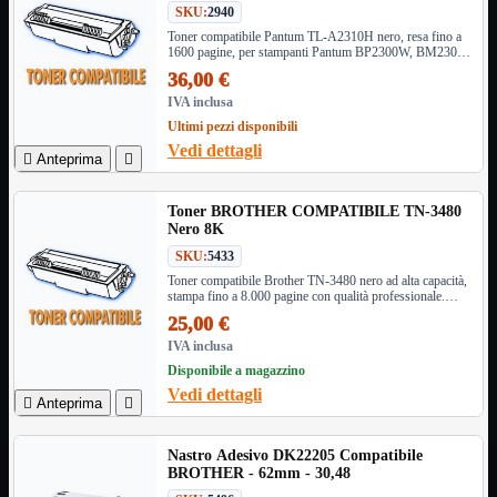
SKU:
2940
Informatica
Mostra tutti i prodotti
Toner compatibile Pantum TL-A2310H nero, resa fino a
1600 pagine, per stampanti Pantum BP2300W, BM2300
Accessori

e BM2300W
36,00 €
Adattatore

IVA inclusa
Alimentatori

Ultimi pezzi disponibili
Assemblaggio

Vedi dettagli

Anteprima

Audio

Bay
Box Esterni
Toner BROTHER COMPATIBILE TN-3480
Nero 8K
Cabinet

Cavi
SKU:
5433

Toner compatibile Brother TN-3480 nero ad alta capacità,
Contenitori

stampa fino a 8.000 pagine con qualità professionale.
CPU

Compatibile con una vasta gamma di modelli Brother.
25,00 €
Dissipatori

IVA inclusa
Hard Disk

Disponibile a magazzino
Laboratorio

Vedi dettagli

Anteprima

MainBoard

Masterizzatori

Nastro Adesivo DK22205 Compatibile
MediaPlayer
BROTHER - 62mm - 30,48
Memorie
