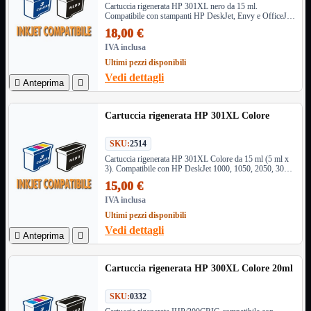
Cartuccia rigenerata HP 301XL nero da 15 ml.
3G WiFi
Compatibile con stampanti HP DeskJet, Envy e OfficeJet.
4G WiFi
Qualità elevata, testo nitido e risparmio sui costi di stampa
18,00 €
ADSL2 WiFi
Cablati
IVA inclusa
WiFi
Ultimi pezzi disponibili
Vedi dettagli

Anteprima

Ripetitore WiFi
Mostra tutti i prodotti
Doppia Banda
Singola Banda
Cartuccia rigenerata HP 301XL Colore
Scheda di Rete
Mostra tutti i prodotti
PCI
SKU:
2514
PCI-Express
Cartuccia rigenerata HP 301XL Colore da 15 ml (5 ml x
3). Compatibile con HP DeskJet 1000, 1050, 2050, 3050,
Envy 4500, 5530 e OfficeJet 2620, 4630. Qualità e
Switch Rete
Mostra tutti i prodotti
15,00 €
risparmio
10/100/1000Mps
IVA inclusa
10Gbit
Ultimi pezzi disponibili
Cavi
Mostra tutti i prodotti
Vedi dettagli

Anteprima

Alimentazione

Dati

Cartuccia rigenerata HP 300XL Colore 20ml
Display Port
DVI
SKU:
0332
HDMI