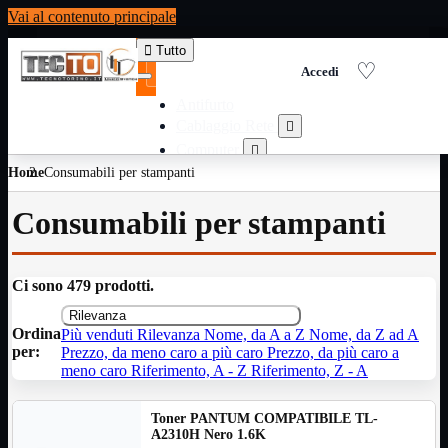
Vai al contenuto principale

Tutto
Antifurto
Cablaggio Rete

Computer

Home
Consumabili per stampanti
Consumabili per stampanti

Domotica

Consumabili per stampanti
Elettricita

Informatica

Materiale Ufficio

Ci sono 479 prodotti.
Ricambi

Rilevanza
Ricondizionati

Ordina
Più venduti
Rilevanza
Nome, da A a Z
Nome, da Z ad A
Servizi

per:
Prezzo, da meno caro a più caro
Prezzo, da più caro a
Telefoni

meno caro
Riferimento, A - Z
Riferimento, Z - A
Videosorveglianza

Toner PANTUM COMPATIBILE TL-
Domotica
Mostra tutti i prodotti
A2310H Nero 1.6K
ZigBee