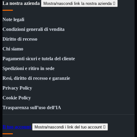
3.0
La nostra azienda
Mostra/nascondi link la nostra azienda

Type C
Stampanti
Mostra tutti i prodotti
Note legali
Etichettatrici
Inkjet

Condizioni generali di vendita
Laser

Diritto di recesso
Inkjet
Mostra tutti i prodotti
Chi siamo
Multifunzione
Pagamenti sicuri e tutela del cliente
Laser
Mostra tutti i prodotti
BN
Spedizioni e ritiro in sede
Resi, diritto di recesso e garanzie
Cabinet
Mostra tutti i prodotti
Con Alimentatore
Privacy Policy
Senza Alimentatore
Cookie Policy
Speaker
Mostra tutti i prodotti
Alimentazione USB
Trasparenza sull’uso dell’IA
Microfono
Portatili Bluetooth
Sistema 2.1
Il tuo account
Mostra/nascondi i link del tuo account

Dissipatori
Mostra tutti i prodotti