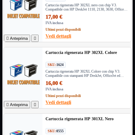
NAS Ricondizionato
Cartuccia rigenerata HP 302XL nero con chip V3.
PowerLine
Compatibile con HP DeskJet 1110, 2130, 3630, OfficeJet
Ripetitore WiFi

3830, 4650, Envy 4520 e altri modelli. Resa 480 pagine.
17,00 €
Router

IVA inclusa
Scheda di Rete

Ultimi pezzi disponibili
Switch POE
Vedi dettagli

Anteprima

Switch Rete

VOIP

Cartuccia rigenerata HP 302XL Colore
WiFi

Access Point
Mostra tutti i prodotti
SKU:
1624
Uso Esterno
Cartuccia rigenerata HP 302XL Colore con chip V3.
Uso Interno
Compatibile con stampanti HP DeskJet, OfficeJet ed
Envy. Stampe brillanti e affidabili con capacità 6x3ml
16,00 €
WiFi
Mostra tutti i prodotti
IVA inclusa
PCI
Ultimi pezzi disponibili
PCI-Express
Vedi dettagli
USB

Anteprima

VOIP
Mostra tutti i prodotti
Adattatori
Cartuccia rigenerata HP 301XL Nero
Telefoni
SKU:
0555
Router
Mostra tutti i prodotti