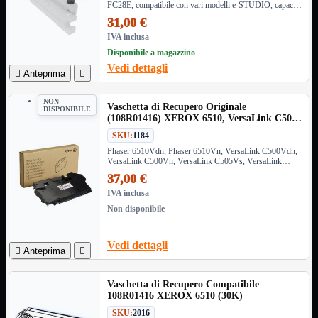
FC28E, compatibile con vari modelli e-STUDIO, capacità
VGA
Mostra tutti i prodotti
fino a 26.000 pagine. Codice OEM: 6AG00002039
31,00 €
Maschio-Femmina
IVA inclusa
Maschio-Maschio
Disponibile a magazzino
Sdoppiatore
Splitter
Vedi dettagli

Anteprima

VGA to HDMI
NON
Dati
Mostra tutti i prodotti
Vaschetta di Recupero Originale
DISPONIBILE
E-Sata
(108R01416) XEROX 6510, VersaLink C500
Sas
(30K)
SKU:
1184
Sata
Phaser 6510Vdn, Phaser 6510Vn, VersaLink C500Vdn,
VersaLink C500Vn, VersaLink C505Vs, VersaLink
Prolunga
Mostra tutti i prodotti
C505Vx, VersaLink C600Vdn, VersaLink C600Vn,
37,00 €
EPS
VersaLink C605Vx, VersaLink C605Vxl, WorkCentre
6515Vdn, WorkCentre 6515Vdni, WorkCentre 6515Vn
IVA inclusa
USB3
Mostra tutti i prodotti
Non disponibile
Dati
Micro
Prolunga
Vedi dettagli

Anteprima

Adattatore
Mostra tutti i prodotti
CDROM to Hard Disk
Vaschetta di Recupero Compatibile
IDE to SATA
108R01416 XEROX 6510 (30K)
m2 to SATA
SKU:
2016
NVMe to MacBook