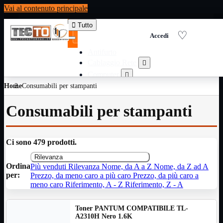
Vai al contenuto principale

Tutto
Antifurto
Cablaggio Rete

Computer

Home
Consumabili per stampanti
Consumabili per stampanti

Domotica

Consumabili per stampanti
Elettricita

Informatica

Materiale Ufficio

Ci sono 479 prodotti.
Ricambi

Rilevanza
Ricondizionati

Ordina
Più venduti
Rilevanza
Nome, da A a Z
Nome, da Z ad A
Servizi

per:
Prezzo, da meno caro a più caro
Prezzo, da più caro a
Telefoni

meno caro
Riferimento, A - Z
Riferimento, Z - A
Videosorveglianza

Toner PANTUM COMPATIBILE TL-
Domotica
Mostra tutti i prodotti
A2310H Nero 1.6K
ZigBee