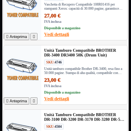
NVMe to PCIe
Vaschetta di Recupero Compatibile 108R01416 per
stampanti Xerox: capacità di 30.000 pagine, garantisce
NVMe to USB3
efficienza e prestazioni ottimali.
Parallela to Seriale
27,00 €
PS2
IVA inclusa
Seriale to Parallela
Disponibile a magazzino
Switch USB2
Vedi dettagli
USB

Anteprima

USB Type-C
USB2 Interni
Unità Tamburo Compatibile BROTHER
USB3 Interni
DR-3400 DR3400 50K (Drum Unit)
VGA to LAN
SKU:
4746
Laboratorio
Mostra tutti i prodotti
Unità tamburo compatibile Brother DR-3400, resa fino a
Alimentazione
50.000 pagine. Stampa di alta qualità, compatibile con
numerosi modelli Brother. Ideale per volumi elevati.
Cavi Test
23,00 €
Colla
IVA inclusa
Detergenti
Disponibile a magazzino
Magnetizzatori
Vedi dettagli
Misuratori

Anteprima

Misurazione
Nastro
Saldatura
Unità Tamburo Compatibile BROTHER
DR-3100 DR-3200 DR-3170 DR-3280 DR-580
Spray
DR-520 (Drum Unit)
Taglio
SKU:
4504
Utensili