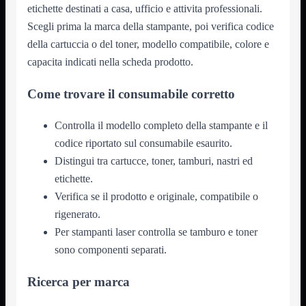
Notebook

etichette destinati a casa, ufficio e attivita professionali.
PC

Scegli prima la marca della stampante, poi verifica codice
Tablet
della cartuccia o del toner, modello compatibile, colore e
USB

capacita indicati nella scheda prodotto.
Notebook
Mostra tutti i prodotti
ACER
Come trovare il consumabile corretto
APPLE
ASUS
DELL
Controlla il modello completo della stampante e il
HP
codice riportato sul consumabile esaurito.
IBM/LENOVO
MICROSOFT
Distingui tra cartucce, toner, tamburi, nastri ed
SAMSUNG
etichette.
SONY
TOSHIBA
Verifica se il prodotto e originale, compatibile o
Universali
rigenerato.
PC
Mostra tutti i prodotti
Per stampanti laser controlla se tamburo e toner
ATX 3.0
sono componenti separati.
ATX Certificati
ATX Standard
MICRO-ATX
Ricerca per marca
USB
Mostra tutti i prodotti