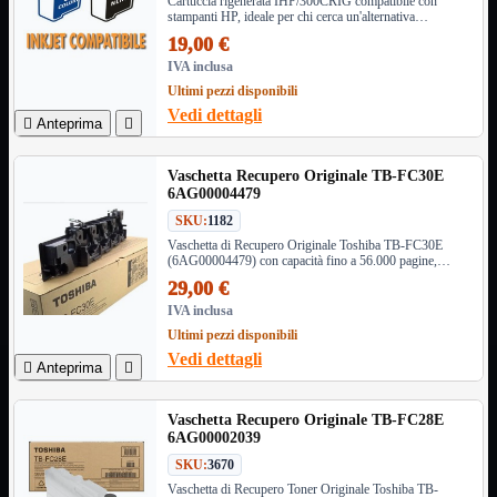
HDMI Switch
Cartuccia rigenerata IHP/300CRIG compatibile con
stampanti HP, ideale per chi cerca un'alternativa
KVM
economica ed ecologica, garantendo alta qualità di stampa
19,00 €
Prolunga

e prestazioni ottimali.
IVA inclusa
Telefono
TEST
Ultimi pezzi disponibili
USB Type-C
Vedi dettagli

Anteprima

USB2

USB3

Vaschetta Recupero Originale TB-FC30E
VGA

6AG00004479
SKU:
1182
Alimentazione
Mostra tutti i prodotti
220Volt
Vaschetta di Recupero Originale Toshiba TB-FC30E
(6AG00004479) con capacità fino a 56.000 pagine,
Molex
compatibile con modelli e-Studio selezionati, per stampe
Prolunga
29,00 €
di alta qualità e prestazioni ottimali.
Sata
IVA inclusa
VGA
Ultimi pezzi disponibili
Vedi dettagli
USB2
Mostra tutti i prodotti

Anteprima

A/A Maschio
Micro
Vaschetta Recupero Originale TB-FC28E
Mini
6AG00002039
OTG
Prolunga
SKU:
3670
Stampante
Vaschetta di Recupero Toner Originale Toshiba TB-