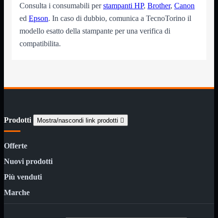
Consulta i consumabili per
stampanti HP
,
Brother
,
Canon
12Volt
220Volt
ed
Epson
. In caso di dubbio, comunica a TecnoTorino il
modello esatto della stampante per una verifica di
Pulizia
Mostra tutti i prodotti
Salviette
compatibilita.
Spray
Accessori
Mostra tutti i prodotti
Borse Notebook

Docking Station
HUB USB

Joypad Joystick
Lettore di Memorie
Prodotti
Mostra/nascondi link prodotti

Lettori Barcode
Supporti Notebook
Supporti PC
Offerte
Borse Notebook
Mostra tutti i prodotti
Nuovi prodotti
da 12" a 15,6"
meno di 12"
Più venduti
superiore a 15,6"
Marche
HUB USB
Mostra tutti i prodotti
2.0