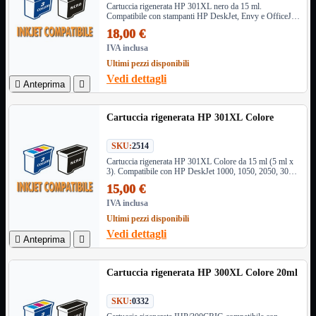
Cartuccia rigenerata HP 301XL nero da 15 ml.
3G WiFi
Compatibile con stampanti HP DeskJet, Envy e OfficeJet.
4G WiFi
Qualità elevata, testo nitido e risparmio sui costi di stampa
18,00 €
ADSL2 WiFi
Cablati
IVA inclusa
WiFi
Ultimi pezzi disponibili
Vedi dettagli

Anteprima

Ripetitore WiFi
Mostra tutti i prodotti
Doppia Banda
Singola Banda
Cartuccia rigenerata HP 301XL Colore
Scheda di Rete
Mostra tutti i prodotti
PCI
SKU:
2514
PCI-Express
Cartuccia rigenerata HP 301XL Colore da 15 ml (5 ml x
3). Compatibile con HP DeskJet 1000, 1050, 2050, 3050,
Envy 4500, 5530 e OfficeJet 2620, 4630. Qualità e
Switch Rete
Mostra tutti i prodotti
15,00 €
risparmio
10/100/1000Mps
IVA inclusa
10Gbit
Ultimi pezzi disponibili
Cavi
Mostra tutti i prodotti
Vedi dettagli

Anteprima

Alimentazione

Dati

Cartuccia rigenerata HP 300XL Colore 20ml
Display Port
DVI
SKU:
0332
HDMI