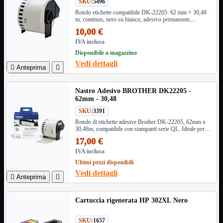
SKU:
5496
Monitor

Rotolo etichette compatibile DK-22205: 62 mm × 30,48
m, continuo, nero su bianco, adesivo permanente,
Mouse

supporto incluso. Per stampanti Brother QL (QL-
10,00 €
Networking

500/700/800/1100 ecc.). Perfetto per ufficio e magazzino.
IVA inclusa
Pulizia

Disponibile a magazzino
Schede

Vedi dettagli

Anteprima

Software

Speaker

Nastro Adesivo BROTHER DK22205 -
Stampanti

62mm - 30,48
Supporti

SKU:
3391
Tablet

Rotolo di etichette adesive Brother DK-22205, 62mm x
Tastiere

30,48m, compatibile con stampanti serie QL. Ideale per
etichette personalizzate di alta qualità in ufficio e
UPS
17,00 €

magazzino.
Varie
IVA inclusa
Webcam
Ultimi pezzi disponibili
Vedi dettagli
Networking
Mostra tutti i prodotti

Anteprima

Access Point

Antenne WiFi
Cartuccia rigenerata HP 302XL Nero
Firewall
NAS
SKU:
1657