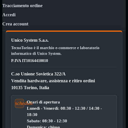
ChipSet
Tracciamento ordine
Hard Disk
Ventole

Accedi
Ventole CPU
Crea account
Ventole
Mostra tutti i prodotti
40x40
50x50
Unico System S.a.s.
60x60
TecnoTorino è il marchio e-commerce e laboratorio
70x70
80x80
informatico di Unico System.
92x92
P.IVA IT10164410010
120x120
140x140
C.so Unione Sovietica 322/A
Cavi
PCI
Vendita hardware, assistenza e ritiro ordini
Viti
10135 Torino, Italia
Supporti
Mostra tutti i prodotti
CDROM
Orari di apertura
schedule
DVD-R
Lunedì - Venerdì: 08:30 - 12:30 / 14:30 -
DVD+R
18:30
Contenitori
Mostra tutti i prodotti
Sabato: 08:30 - 12:30
Hard Disk
Domenica: chiuso