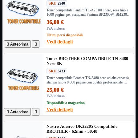
SKU:
2940
Informatica
Mostra tutti i prodotti
Toner compatibile Pantum TL-A2310H nero, resa fino a
1600 pagine, per stampanti Pantum BP2300W, BM2300
Accessori

e BM2300W
36,00 €
Adattatore

IVA inclusa
Alimentatori

Ultimi pezzi disponibili
Assemblaggio

Vedi dettagli

Anteprima

Audio

Bay
Box Esterni
Toner BROTHER COMPATIBILE TN-3480
Nero 8K
Cabinet

Cavi
SKU:
5433

Toner compatibile Brother TN-3480 nero ad alta capacità,
Contenitori

stampa fino a 8.000 pagine con qualità professionale.
CPU

Compatibile con una vasta gamma di modelli Brother.
25,00 €
Dissipatori

IVA inclusa
Hard Disk

Disponibile a magazzino
Laboratorio

Vedi dettagli

Anteprima

MainBoard

Masterizzatori

Nastro Adesivo DK22205 Compatibile
MediaPlayer
BROTHER - 62mm - 30,48
Memorie
