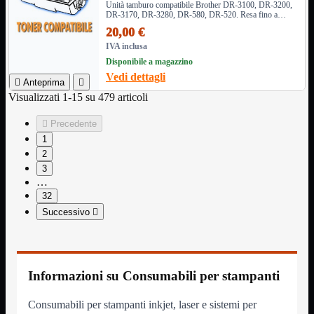
Unità tamburo compatibile Brother DR-3100, DR-3200,
DR-3170, DR-3280, DR-580, DR-520. Resa fino a
Assemblaggio
Mostra tutti i prodotti
25.000 pagine. Compatibile con numerosi modelli di
20,00 €
Basette
stampanti Brother.
IVA inclusa
Binari Hard Disk
Fascette
Disponibile a magazzino
Guaina Termorestringente
Vedi dettagli

Anteprima

Pasta Termica
Visualizzati 1-15 su 479 articoli
Staffa


Precedente
Staffa
Mostra tutti i prodotti
E-Sata
1
Parallela
2
Seriale
3
USB
…
32
UPS
Mostra tutti i prodotti
Successivo

Batterie
Cavi Alimentazione
Connettori
Gruppi
Multiprese
Informazioni su Consumabili per stampanti
Alimentatori
Mostra tutti i prodotti
5Volts
Consumabili per stampanti inkjet, laser e sistemi per