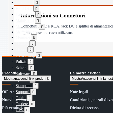
Dissipatori

Hard Disk

Laboratorio
Informazioni su Connettori

MainBoard

Connettori BNC e RCA, jack DC e splitter di alimentazione
Masterizzatori

MediaPlayer
ingressi e uscite e cavo utilizzato.
Memorie

Monitor

Mouse

Networking

Pulizia

Schede

Prodotti
La nostra azienda
Software

Mostra/nascondi link prodotti

Mostra/nascondi link la nos
Speaker

Stampanti

Offerte
Supporti
Note legali

Tablet

Nuovi prodotti
Condizioni generali di ve
Tastiere

Più venduti
Diritto di recesso
UPS
