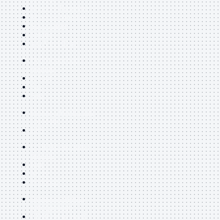
Maschio-Femmina
Maschio-Maschio
Sdoppiatore
Splitter
VGA to HDMI
Dati
Mostra tutti i
prodotti
E-Sata
Sas
Sata
Prolunga
Mostra tutti
i prodotti
EPS
USB3
Mostra tutti i
prodotti
Dati
Micro
Prolunga
Adattatore
Mostra
tutti i prodotti
CDROM to Hard