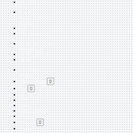
Singola Banda
Scheda di
Rete
Mostra tutti i
prodotti
PCI
PCI-Express
Switch Rete
Mostra
tutti i prodotti
10/100/1000Mps
10Gbit
Cavi
Mostra tutti i
prodotti
Alimentazione

Dati

Display Port
DVI
HDMI
HDMI Switch
KVM
Prolunga

Telefono