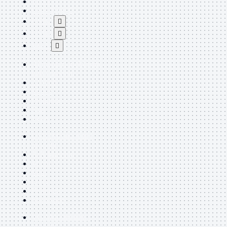
TEST
USB Type-C
USB2

USB3

VGA

Alimentazione
Mostra
tutti i prodotti
220Volt
Molex
Prolunga
Sata
VGA
USB2
Mostra tutti i
prodotti
A/A Maschio
Micro
Mini
OTG
Prolunga
Stampante
VGA
Mostra tutti i
prodotti