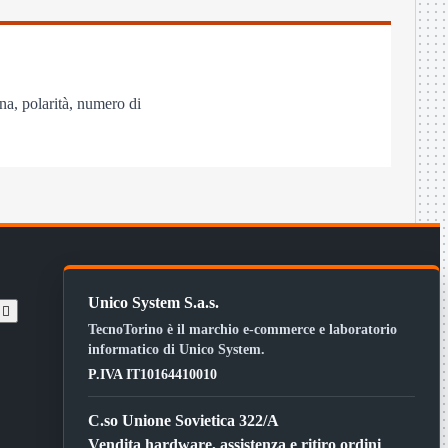
a, polarità, numero di
Unico System S.a.s.
t

TecnoTorino è il marchio e-commerce e laboratorio
informatico di Unico System.
P.IVA IT10164410010
C.so Unione Sovietica 322/A
Vendita hardware, assistenza e ritiro ordini