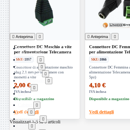
Telefoni

Videosorveglianza

Domotica
Mostra
tutti i prodotti

Anteprima


Anteprima

ZigBee
Connettore DC Maschio a vite
Connettore DC Femmi
Informatica
Mostra
per alimentazione Telecamera
per alimentazione T
tutti i prodotti
(Confezione 5pz)
Accessori
SKU:
1067
SKU:
1066

Adattatore

Connettore di alimentazione maschio
Connettore DC Femmina a 
plug 2,1 mm per telecamere con
alimentazione Telecamera
Alimentatori

morsetti a vite
5pz)
Assemblaggio

2,00 €
4,10 €
Audio

IVA inclusa
IVA inclusa
Bay
Box Esterni
Disponibile a magazzino
Disponibile a magazzino
Cabinet

Vedi dettagli
Cavi
Vedi dettagli

Contenitori

Visualizzati 1-5 su 5 articoli
CPU
