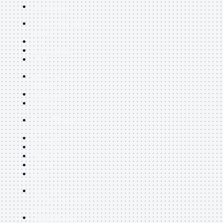
Uso Interno
WiFi
Mostra tutti i
prodotti
PCI
PCI-Express
USB
VOIP
Mostra tutti i
prodotti
Adattatori
Telefoni
Router
Mostra tutti i
prodotti
3G WiFi
4G WiFi
ADSL2 WiFi
Cablati
WiFi
Ripetitore
WiFi
Mostra tutti i
prodotti
Doppia Banda