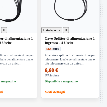


Anteprima

ter di alimentazione 1
Cavo Splitter di alimentazione 1
8 Uscite
Ingresso - 4 Uscite
SKU:
0105
litter di alimentazione per
Adattatore splitter di alimentazione per
deale per alimentare una o
telecamere. Ideale per alimentare una o
re con un unico
più telecamere con un unico
alimentatore.
6,60 €
IVA inclusa
 a magazzino
Disponibile a magazzino
gli
Vedi dettagli