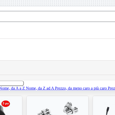
Nome, da A a Z
Nome, da Z ad A
Prezzo, da meno caro a più caro
Prez