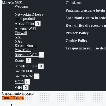
Varie
Marche
Chi siamo
Webcam
Pagamenti sicuri e tutela 
Networking
Mostra
Spedizioni e ritiro in sede
tutti i prodotti
Access Point

Resi, diritto di recesso e 
Antenne WiFi
Firewall
Privacy Policy
NAS
Cookie Policy
NAS
Ricondizionato
Trasparenza sull’uso del
PowerLine
Ripetitore WiFi

Router

Scheda di Rete

Switch POE
Switch Rete

VOIP

WiFi

Caricamento in corso ...
Access Point
Mostra
Torna all'inizio
tutti i prodotti
Uso Esterno