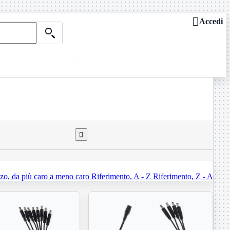

Accedi

Chi siamo
ASSISTENZA REMOTA

Dove siamo
Contattaci
Guide e news

zo, da più caro a meno caro
Riferimento, A - Z
Riferimento, Z - A