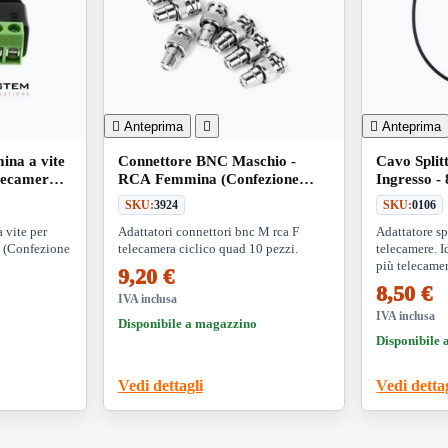

Anteprima


Anteprima
na a vite
Connettore BNC Maschio -
Cavo Split
elecamera
RCA Femmina (Confezione
Ingresso - 
10pz)
SKU:
3924
SKU:
0106
vite per
Adattatori connettori bnc M rca F
Adattatore sp
 (Confezione
telecamera ciclico quad 10 pezzi.
telecamere. I
più telecame
9,20 €
alimentatore.
8,50 €
IVA inclusa
IVA inclusa
Disponibile a magazzino
Disponibile
Vedi dettagli
Vedi detta