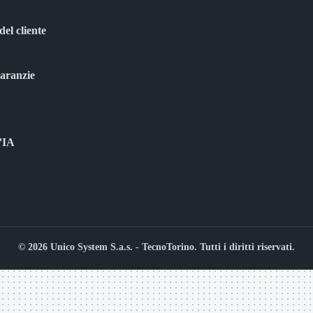
del cliente
garanzie
l’IA
© 2026 Unico System S.a.s. - TecnoTorino. Tutti i diritti riservati.