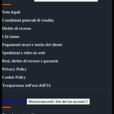
Notebook

PC

Tablet
Note legali
USB

Condizioni generali di vendita
Notebook
Mostra tutti i prodotti
Diritto di recesso
ACER
APPLE
Chi siamo
ASUS
Pagamenti sicuri e tutela del cliente
DELL
HP
Spedizioni e ritiro in sede
IBM/LENOVO
MICROSOFT
Resi, diritto di recesso e garanzie
SAMSUNG
SONY
Privacy Policy
TOSHIBA
Universali
Cookie Policy
Trasparenza sull’uso dell’IA
PC
Mostra tutti i prodotti
ATX 3.0
ATX Certificati
ATX Standard
Il tuo account
Mostra/nascondi i link del tuo account

MICRO-ATX
USB
Mostra tutti i prodotti