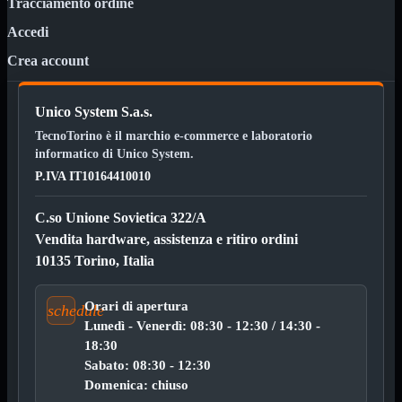
Tracciamento ordine
12Volt
220Volt
Accedi
Pulizia
Mostra tutti i prodotti
Crea account
Salviette
Spray
Unico System S.a.s.
Accessori
Mostra tutti i prodotti
TecnoTorino è il marchio e-commerce e laboratorio
Borse Notebook

informatico di Unico System.
Docking Station
P.IVA IT10164410010
HUB USB

Joypad Joystick
Lettore di Memorie
C.so Unione Sovietica 322/A
Lettori Barcode
Vendita hardware, assistenza e ritiro ordini
Supporti Notebook
Supporti PC
10135 Torino, Italia
Borse Notebook
Mostra tutti i prodotti
Orari di apertura
da 12" a 15,6"
schedule
meno di 12"
Lunedì - Venerdì: 08:30 - 12:30 / 14:30 -
superiore a 15,6"
18:30
Sabato: 08:30 - 12:30
HUB USB
Mostra tutti i prodotti
Domenica: chiuso
2.0