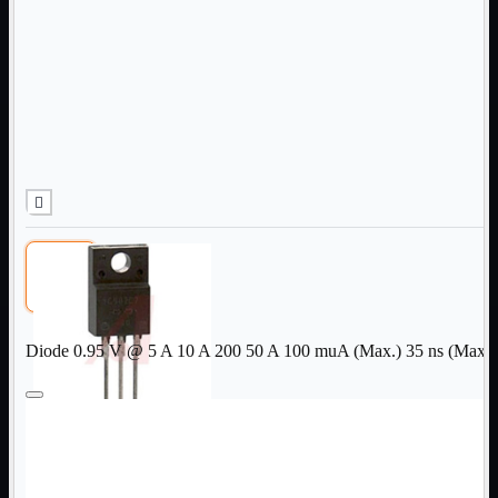
Informatica
Mostra tutti i prodotti
Accessori

Adattatore

Alimentatori

Assemblaggio

Audio

Bay

Box Esterni
Cabinet

Cavi

Contenitori

CPU

Dissipatori

Diode 0.95 V @ 5 A 10 A 200 50 A 100 muA (Max.) 35 ns (Max
Hard Disk

Laboratorio

MainBoard

Masterizzatori

MediaPlayer
Memorie
