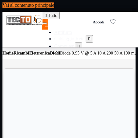
Vai al contenuto principale

Tutto
Antifurto
Cablaggio Rete

Computer

Home
Ricambi
Elettronica
Diodi
Consumabili per stampanti
Diode 0.95 V @ 5 A 10 A 200 50 A 100 mu

Domotica

Elettricita

Informatica

Materiale Ufficio

Ricambi

Ricondizionati

Servizi

Telefoni

Videosorveglianza

Domotica
Mostra tutti i prodotti
ZigBee