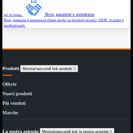
Assemblaggio
Mostra tutti i prodotti
Resi, garanzie e assistenza
Basette
sei in zona.
Binari Hard Disk
Resi, garanzie e assistenza chiari anche su prodotti tecnici, OEM, ricambi e
Fascette
professionali.
Guaina Termorestringente
Pasta Termica
Staffa

Staffa
Mostra tutti i prodotti
E-Sata
Parallela
Prodotti
Mostra/nascondi link prodotti

Seriale
USB
Offerte
UPS
Mostra tutti i prodotti
Batterie
Nuovi prodotti
Cavi Alimentazione
Connettori
Più venduti
Gruppi
Multiprese
Marche
Alimentatori
Mostra tutti i prodotti
5Volts
La nostra azienda
Mostra/nascondi link la nostra azienda
