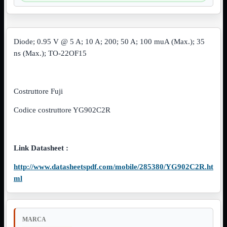
VGA
Mostra tutti i prodotti
Maschio-Femmina
Maschio-Maschio
Sdoppiatore
Diode; 0.95 V @ 5 A; 10 A; 200; 50 A; 100 muA (Max.); 35
Splitter
ns (Max.); TO-22OF15
VGA to HDMI
Dati
Mostra tutti i prodotti
E-Sata
Costruttore Fuji
Sas
Sata
Codice costruttore YG902C2R
Prolunga
Mostra tutti i prodotti
EPS
USB3
Mostra tutti i prodotti
Link Datasheet :
Dati
Micro
http://www.datasheetspdf.com/mobile/285380/YG902C2R.ht
Prolunga
ml
Adattatore
Mostra tutti i prodotti
CDROM to Hard Disk
IDE to SATA
m2 to SATA
MARCA
NVMe to MacBook