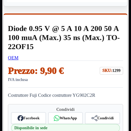
HDMI Switch
KVM
Prolunga

Telefono
TEST
Diode 0.95 V @ 5 A 10 A 200 50 A
USB Type-C
USB2
100 muA (Max.) 35 ns (Max.) TO-

USB3

22OF15
VGA

OEM
Alimentazione
Mostra tutti i prodotti
220Volt
Prezzo:
9,90 €
Molex
SKU:
1299
Prolunga
IVA inclusa
Sata
VGA
Costruttore Fuji Codice costruttore YG902C2R
USB2
Mostra tutti i prodotti
A/A Maschio
Micro
Condividi
Mini
OTG
Facebook
WhatsApp
Condividi
Prolunga
Stampante
Disponibile in sede