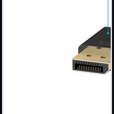
NAS Ricondizionato
PowerLine
Ripetitore WiFi

Router

Scheda di Rete

Switch POE
Switch Rete

VOIP

WiFi

Access Point
Mostra tutti i prodotti
Uso Esterno
Uso Interno
WiFi
Mostra tutti i prodotti
PCI
PCI-Express
USB
VOIP
Mostra tutti i prodotti
Adattatori
Telefoni
Router
Mostra tutti i prodotti