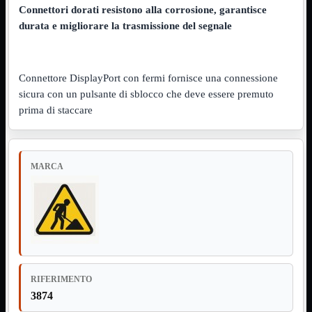
Connettori dorati resistono alla corrosione, garantisce
NVMe to PCIe
NVMe to USB3
durata e migliorare la trasmissione del segnale
Parallela to Seriale
PS2
Seriale to Parallela
Switch USB2
Connettore DisplayPort con fermi fornisce una connessione
USB
sicura con un pulsante di sblocco che deve essere premuto
USB Type-C
prima di staccare
USB2 Interni
USB3 Interni
VGA to LAN
Laboratorio
Mostra tutti i prodotti
MARCA
Alimentazione
Cavi Test
Colla
Detergenti
Magnetizzatori
Misuratori
Misurazione
Nastro
Saldatura
RIFERIMENTO
Spray
3874
Taglio
Utensili