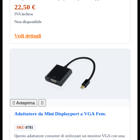
ChipSet
22,50 €
Hard Disk
Ventole

IVA inclusa
Ventole CPU
Non disponibile
Ventole
Mostra tutti i prodotti
Vedi dettagli
40x40
50x50
60x60
70x70
80x80
92x92
120x120
140x140
Cavi
PCI
Viti
Supporti
Mostra tutti i prodotti

Anteprima

CDROM
Adattatore da Mini Displayport a VGA Fem.
DVD-R
DVD+R
SKU:
0781
Contenitori
Mostra tutti i prodotti
Hard Disk
Questo adattatore consente di utilizzare un monitor VGA con una