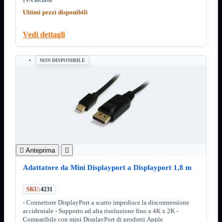
3.0
Type C
Ultimi pezzi disponibili
Stampanti
Mostra tutti i prodotti
Vedi dettagli
Etichettatrici
Inkjet

Laser

NON DISPONIBILE
Inkjet
Mostra tutti i prodotti
Multifunzione
Laser
Mostra tutti i prodotti
BN
Cabinet
Mostra tutti i prodotti
Con Alimentatore
Senza Alimentatore

Anteprima

Speaker
Mostra tutti i prodotti
Adattatore da Mini Displayport a Displayport 1,8 m
Alimentazione USB
Microfono
Portatili Bluetooth
SKU:
4231
Sistema 2.1
- Connettore DisplayPort a scatto impedisce la disconnessione
accidentale - Supporto ad alta risoluzione fino a 4K x 2K -
Dissipatori
Mostra tutti i prodotti
Compatibile con mini DisplayPort di prodotti Apple