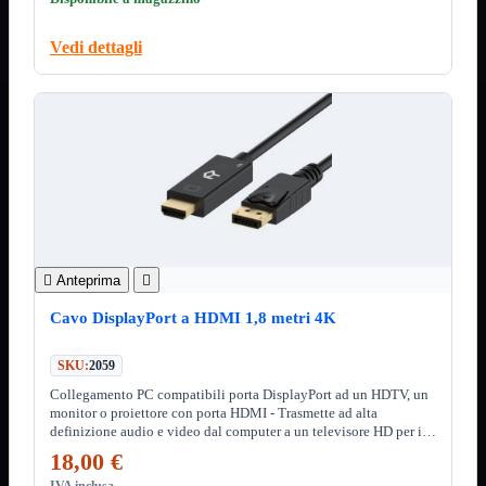
12Volt
220Volt
Vedi dettagli
Pulizia
Mostra tutti i prodotti
Salviette
Spray
Accessori
Mostra tutti i prodotti
Borse Notebook

Docking Station
HUB USB

Joypad Joystick
Lettore di Memorie
Lettori Barcode

Anteprima

Supporti Notebook
Supporti PC
Cavo DisplayPort a HDMI 1,8 metri 4K
Borse Notebook
Mostra tutti i prodotti
SKU:
2059
da 12" a 15,6"
meno di 12"
Collegamento PC compatibili porta DisplayPort ad un HDTV, un
superiore a 15,6"
monitor o proiettore con porta HDMI - Trasmette ad alta
definizione audio e video dal computer a un televisore HD per il
HUB USB
Mostra tutti i prodotti
video streaming o di gioco
18,00 €
2.0
IVA inclusa