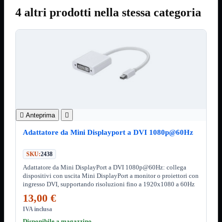
Notebook

4 altri prodotti nella stessa categoria
PC

Tablet
USB

Notebook
Mostra tutti i prodotti
ACER
APPLE
ASUS
DELL
HP
IBM/LENOVO
MICROSOFT

Anteprima

SAMSUNG
SONY
Adattatore da Mini Displayport a DVI 1080p@60Hz
TOSHIBA
Universali
SKU:
2438
PC
Mostra tutti i prodotti
Adattatore da Mini DisplayPort a DVI 1080p@60Hz: collega
ATX 3.0
dispositivi con uscita Mini DisplayPort a monitor o proiettori con
ingresso DVI, supportando risoluzioni fino a 1920x1080 a 60Hz
ATX Certificati
ATX Standard
13,00 €
MICRO-ATX
IVA inclusa
USB
Mostra tutti i prodotti
Disponibile a magazzino