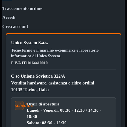
Kit Wireless
Kit Wireless con Touch
Tracciamento ordine
Mini
USB
Accedi
MainBoard
Mostra tutti i prodotti
Crea account
AMD

INTEL

Unico System S.a.s.
AMD
Mostra tutti i prodotti
TecnoTorino è il marchio e-commerce e laboratorio
AM4
informatico di Unico System.
AM5
P.IVA IT10164410010
INTEL
Mostra tutti i prodotti
1700
C.so Unione Sovietica 322/A
Vendita hardware, assistenza e ritiro ordini
Masterizzatori
Mostra tutti i prodotti
Blu-Ray
10135 Torino, Italia
Esterni
Interni
Orari di apertura
Notebook
schedule
Lunedì - Venerdì: 08:30 - 12:30 / 14:30 -
Memorie
Mostra tutti i prodotti
18:30
Desktop

Sabato: 08:30 - 12:30
Notebook