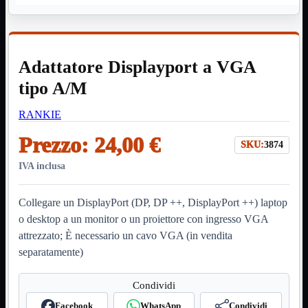
HDMI Switch
KVM
Prolunga

Telefono
TEST
Adattatore Displayport a VGA
USB Type-C
USB2
tipo A/M

USB3

RANKIE
VGA

Prezzo:
24,00 €
Alimentazione
Mostra tutti i prodotti
SKU:
3874
220Volt
Molex
IVA inclusa
Prolunga
Sata
Collegare un DisplayPort (DP, DP ++, DisplayPort ++) laptop
VGA
o desktop a un monitor o un proiettore con ingresso VGA
USB2
Mostra tutti i prodotti
attrezzato; È necessario un cavo VGA (in vendita
A/A Maschio
Micro
separatamente)
Mini
OTG
Condividi
Prolunga
Stampante
Facebook
WhatsApp
Condividi