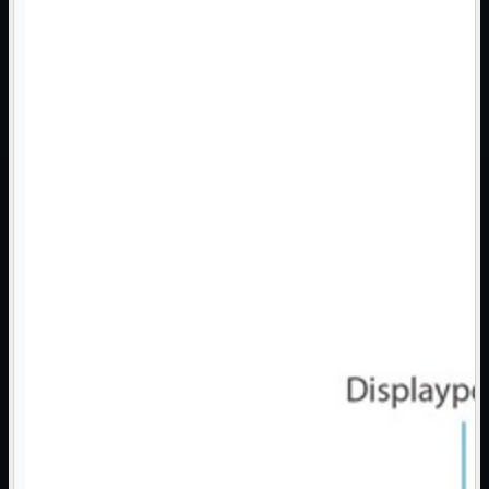
Monitor

Mouse

Networking

Pulizia

Schede

Software

Speaker

Stampanti

Supporti

Tablet

Tastiere

UPS

Varie
Webcam
Networking
Mostra tutti i prodotti
Access Point

Antenne WiFi
Firewall
NAS