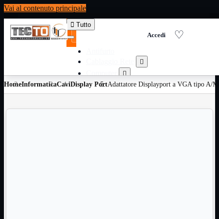
Vai al contenuto principale

Tutto
Antifurto
Cablaggio Rete

Computer

Home
Informatica
Cavi
Display Port
Consumabili per stampanti
Adattatore Displayport a VGA tipo A/M

Domotica

Elettricita

Informatica

Materiale Ufficio

Ricambi

Ricondizionati

Servizi

Telefoni

Videosorveglianza

Domotica
Mostra tutti i prodotti
ZigBee