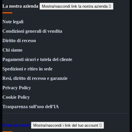
Custodie
La nostra azienda
Mostra/nascondi link la nostra azienda

Supporti
Software
Mostra tutti i prodotti
Note legali
Antivirus
Controllo Parentale
Condizioni generali di vendita
Gestionale
Licenza Digitale
Diritto di recesso
Sistemi Operativi
Chi siamo
Hard Disk
Mostra tutti i prodotti
Pagamenti sicuri e tutela del cliente
Esterni
Sata 2,5
Spedizioni e ritiro in sede
Sata 3,5
Sata 3,5 Server
Resi, diritto di recesso e garanzie
SSD 2,5
SSD Esterni
Privacy Policy
SSD M.2
SSD NVMe
Cookie Policy
Trasparenza sull’uso dell’IA
Tastiere
Mostra tutti i prodotti
Bluetooth
Gomma
Illuminate
Il tuo account
Mostra/nascondi i link del tuo account

Kit 2 in 1