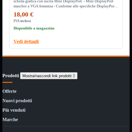
scheda grafica con uscita Mini DisplayPort. - Mini DisplayPort
Minuteria
maschio a VGA femmina - Conforme alle specifiche DisplayPort
Porta CD
1.1, supporta tutte le connessioni Display Port - Risoluzioni
18,00 €
supportate: 1080, 1920x1200 - Involucro in alluminio
CPU
Mostra tutti i prodotti
IVA inclusa
AMD

Disponibile a magazzino
INTEL

AMD
Mostra tutti i prodotti
Vedi dettagli
AM4
AM5
INTEL
Mostra tutti i prodotti
Socket 1700
Socket 1851
Prodotti
Mostra/nascondi link prodotti

Audio
Mostra tutti i prodotti
Auricolari
Offerte
Cuffie Bluetooth
Cuffie Microfono
Nuovi prodotti
PCI Audio
USB Audio
Più venduti
Tablet
Mostra tutti i prodotti
Marche
4G-LTE
Accessori