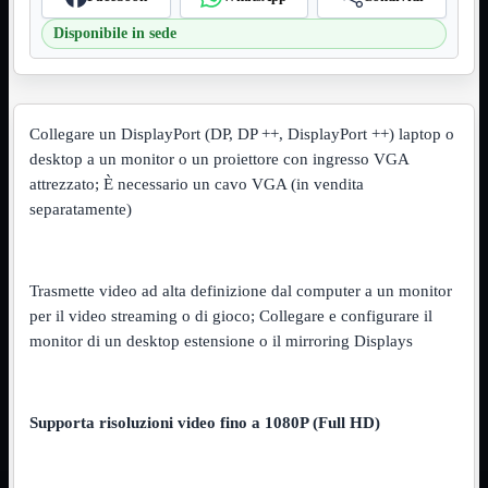
VGA
Mostra tutti i prodotti
Disponibile in sede
Maschio-Femmina
Maschio-Maschio
Sdoppiatore
Splitter
VGA to HDMI
Collegare un DisplayPort (DP, DP ++, DisplayPort ++) laptop o
desktop a un monitor o un proiettore con ingresso VGA
Dati
Mostra tutti i prodotti
E-Sata
attrezzato; È necessario un cavo VGA (in vendita
Sas
separatamente)
Sata
Prolunga
Mostra tutti i prodotti
EPS
Trasmette video ad alta definizione dal computer a un monitor
USB3
Mostra tutti i prodotti
per il video streaming o di gioco; Collegare e configurare il
Dati
monitor di un desktop estensione o il mirroring Displays
Micro
Prolunga
Adattatore
Mostra tutti i prodotti
Supporta risoluzioni video fino a 1080P (Full HD)
CDROM to Hard Disk
IDE to SATA
m2 to SATA
NVMe to MacBook