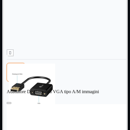
Informatica
Mostra tutti i prodotti
Accessori

Adattatore

Alimentatori

Assemblaggio

Audio

Bay

Box Esterni
Cabinet

Cavi

Contenitori

CPU

Dissipatori

Adattatore Displayport a VGA tipo A/M immagini
Hard Disk

Laboratorio

MainBoard

Masterizzatori

MediaPlayer
Memorie
