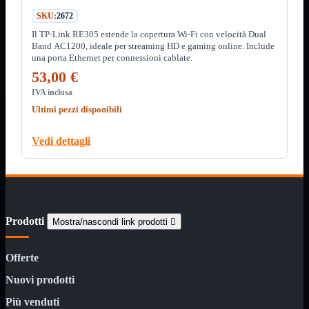
Custodie
SKU:
2672
Supporti
Il TP-Link RE305 estende la copertura Wi-Fi con velocità Dual
Software
Mostra tutti i prodotti
Band AC1200, ideale per streaming HD e gaming online. Include
Antivirus
una porta Ethernet per connessioni cablate.
Controllo Parentale
53,00 €
Gestionale
Licenza Digitale
IVA inclusa
Sistemi Operativi
Ultimi pezzi disponibili
Hard Disk
Mostra tutti i prodotti
Esterni
Vedi dettagli
Sata 2,5
Sata 3,5
Sata 3,5 Server
SSD 2,5
SSD Esterni
SSD M.2
Prodotti
Mostra/nascondi link prodotti

SSD NVMe
Tastiere
Mostra tutti i prodotti
Offerte
Bluetooth
Gomma
Nuovi prodotti
Illuminate
Kit 2 in 1
Più venduti