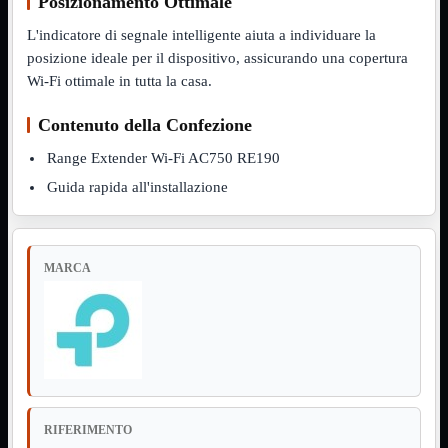
Posizionamento Ottimale
Notebook

PC

L'indicatore di segnale intelligente aiuta a individuare la
Tablet
posizione ideale per il dispositivo, assicurando una copertura
USB

Wi-Fi ottimale in tutta la casa.
Notebook
Mostra tutti i prodotti
ACER
Contenuto della Confezione
APPLE
Range Extender Wi-Fi AC750 RE190
ASUS
DELL
Guida rapida all'installazione
HP
IBM/LENOVO
MICROSOFT
SAMSUNG
SONY
MARCA
TOSHIBA
Universali
PC
Mostra tutti i prodotti
ATX 3.0
ATX Certificati
ATX Standard
MICRO-ATX
RIFERIMENTO
USB
Mostra tutti i prodotti