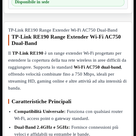
Disponibile in sede
VGA
Mostra tutti i prodotti
Maschio-Femmina
Maschio-Maschio
Sdoppiatore
Splitter
TP-Link RE190 Range Extender Wi-Fi AC750 Dual-Band
VGA to HDMI
TP-Link RE190 Range Extender Wi-Fi AC750
Dual-Band
Dati
Mostra tutti i prodotti
E-Sata
Il
TP-Link RE190
è un range extender Wi-Fi progettato per
Sas
estendere la copertura della tua rete wireless in aree difficili da
Sata
raggiungere. Supporta lo standard
Wi-Fi AC750 dual-band
,
Prolunga
Mostra tutti i prodotti
offrendo velocità combinate fino a 750 Mbps, ideali per
EPS
streaming HD, gaming online e altre attività ad alta intensità di
USB3
Mostra tutti i prodotti
banda.
Dati
Micro
Caratteristiche Principali
Prolunga
Compatibilità Universale:
Funziona con qualsiasi router
Adattatore
Mostra tutti i prodotti
Wi-Fi, access point o gateway standard.
CDROM to Hard Disk
IDE to SATA
Dual-Band 2.4GHz e 5GHz:
Fornisce connessioni più
m2 to SATA
veloci e affidabili su entrambe le bande.
NVMe to MacBook