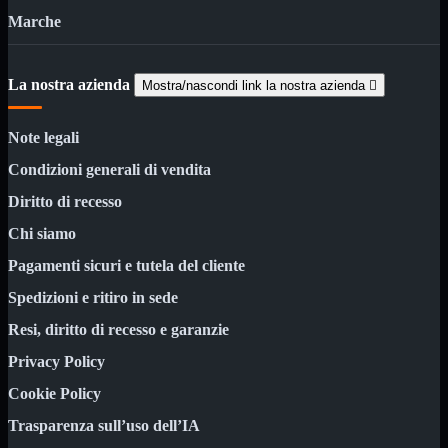
Kit Wireless
Marche
Kit Wireless con Touch
Mini
USB
La nostra azienda
Mostra/nascondi link la nostra azienda

MainBoard
Mostra tutti i prodotti
AMD

Note legali
INTEL

Condizioni generali di vendita
AMD
Mostra tutti i prodotti
AM4
Diritto di recesso
AM5
Chi siamo
INTEL
Mostra tutti i prodotti
1700
Pagamenti sicuri e tutela del cliente
Masterizzatori
Mostra tutti i prodotti
Spedizioni e ritiro in sede
Blu-Ray
Resi, diritto di recesso e garanzie
Esterni
Interni
Privacy Policy
Notebook
Cookie Policy
Memorie
Mostra tutti i prodotti
Desktop
Trasparenza sull’uso dell’IA

Notebook