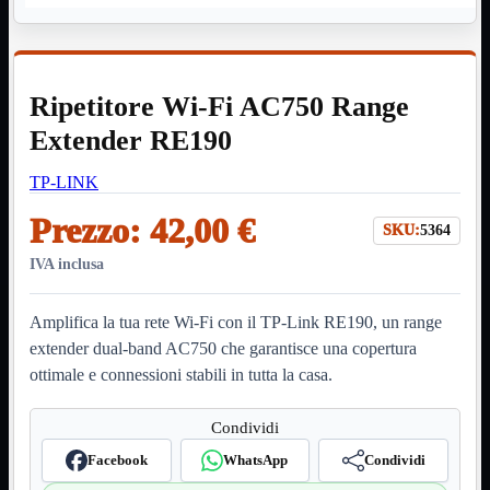
HDMI Switch
KVM
Prolunga

Telefono
TEST
Ripetitore Wi-Fi AC750 Range
USB Type-C
USB2
Extender RE190

USB3

TP-LINK
VGA

Prezzo:
42,00 €
Alimentazione
Mostra tutti i prodotti
SKU:
5364
220Volt
Molex
IVA inclusa
Prolunga
Sata
Amplifica la tua rete Wi-Fi con il TP-Link RE190, un range
VGA
extender dual-band AC750 che garantisce una copertura
USB2
Mostra tutti i prodotti
ottimale e connessioni stabili in tutta la casa.
A/A Maschio
Micro
Mini
Condividi
OTG
Prolunga
Facebook
WhatsApp
Condividi
Stampante