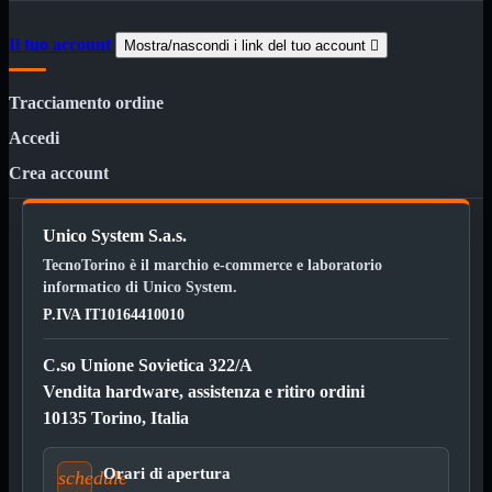

Pendrive

Il tuo account
Mostra/nascondi i link del tuo account

SD - Micro SD
Notebook
Mostra tutti i prodotti
Tracciamento ordine
SODDR
SODDR2
Accedi
SODDR3
SODDR4
Crea account
SODDR5
Desktop
Mostra tutti i prodotti
Unico System S.a.s.
DDR4
DDR4 Dual Channel
TecnoTorino è il marchio e-commerce e laboratorio
DDR5
informatico di Unico System.
P.IVA IT10164410010
Pendrive
Mostra tutti i prodotti
Sicurezza
Type C
C.so Unione Sovietica 322/A
USB 3.0
Vendita hardware, assistenza e ritiro ordini
Monitor
Mostra tutti i prodotti
10135 Torino, Italia
Accessori
Mouse
Mostra tutti i prodotti
Orari di apertura
schedule