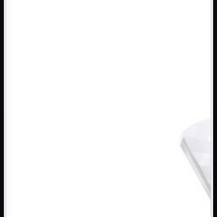
Monitor

Mouse

Networking

Pulizia

Schede

Software

Speaker

Stampanti

Supporti

Tablet

Tastiere

UPS

Varie
Webcam
Networking
Mostra tutti i prodotti
Access Point

Antenne WiFi
Firewall
NAS