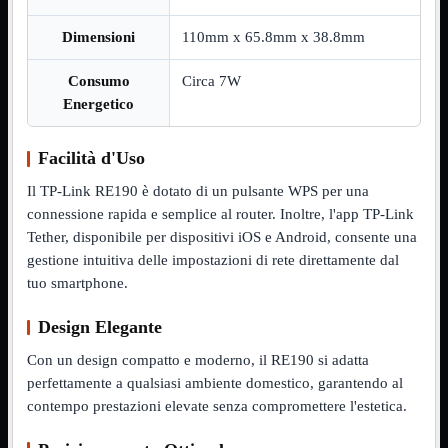
Assemblaggio
Mostra tutti i prodotti
Dimensioni
110mm x 65.8mm x 38.8mm
Basette
Binari Hard Disk
Consumo
Circa 7W
Fascette
Energetico
Guaina Termorestringente
Pasta Termica
Staffa

Facilità d'Uso
Staffa
Mostra tutti i prodotti
Il TP-Link RE190 è dotato di un pulsante WPS per una
E-Sata
connessione rapida e semplice al router. Inoltre, l'app TP-Link
Parallela
Seriale
Tether, disponibile per dispositivi iOS e Android, consente una
USB
gestione intuitiva delle impostazioni di rete direttamente dal
tuo smartphone.
UPS
Mostra tutti i prodotti
Batterie
Cavi Alimentazione
Design Elegante
Connettori
Gruppi
Con un design compatto e moderno, il RE190 si adatta
Multiprese
perfettamente a qualsiasi ambiente domestico, garantendo al
contempo prestazioni elevate senza compromettere l'estetica.
Alimentatori
Mostra tutti i prodotti
5Volts