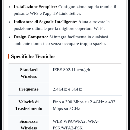
NVMe to PCIe
Installazione Semplice:
Configurazione rapida tramite il
NVMe to USB3
pulsante WPS e l'app TP-Link Tether.
Parallela to Seriale
PS2
Indicatore di Segnale Intelligente:
Aiuta a trovare la
Seriale to Parallela
posizione ottimale per la migliore copertura Wi-Fi.
Switch USB2
USB
Design Compatto:
Si integra facilmente in qualsiasi
USB Type-C
ambiente domestico senza occupare troppo spazio.
USB2 Interni
USB3 Interni
Specifiche Tecniche
VGA to LAN
Laboratorio
Mostra tutti i prodotti
Standard
IEEE 802.11ac/n/g/b
Alimentazione
Wireless
Cavi Test
Colla
Detergenti
Frequenze
2.4GHz e 5GHz
Magnetizzatori
Misuratori
Velocità di
Fino a 300 Mbps su 2.4GHz e 433
Misurazione
Trasferimento
Mbps su 5GHz
Nastro
Saldatura
Spray
Sicurezza
WEP, WPA/WPA2, WPA-
Taglio
Wireless
PSK/WPA2-PSK
Utensili