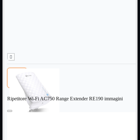
Informatica
Mostra tutti i prodotti
Accessori

Adattatore

Alimentatori

Assemblaggio

Audio

Bay

Box Esterni
Cabinet

Cavi

Contenitori

CPU

Dissipatori

Ripetitore Wi-Fi AC750 Range Extender RE190 immagini
Hard Disk

Laboratorio

MainBoard

Masterizzatori

MediaPlayer
Memorie
