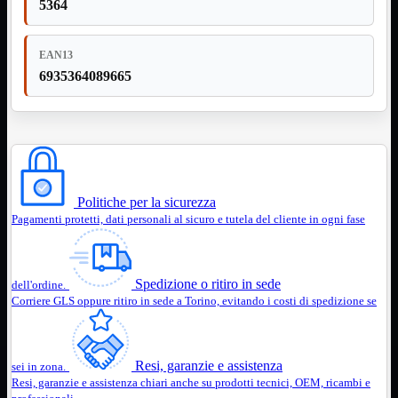
5364
12Volt
220Volt
EAN13
Pulizia
Mostra tutti i prodotti
Salviette
6935364089665
Spray
Accessori
Mostra tutti i prodotti
Borse Notebook

Docking Station
HUB USB

Joypad Joystick
Politiche per la sicurezza
Lettore di Memorie
Pagamenti protetti, dati personali al sicuro e tutela del cliente in ogni fase
Lettori Barcode
Supporti Notebook
Supporti PC
Spedizione o ritiro in sede
dell'ordine.
Borse Notebook
Mostra tutti i prodotti
Corriere GLS oppure ritiro in sede a Torino, evitando i costi di spedizione se
da 12" a 15,6"
meno di 12"
superiore a 15,6"
Resi, garanzie e assistenza
HUB USB
Mostra tutti i prodotti
sei in zona.
2.0
Resi, garanzie e assistenza chiari anche su prodotti tecnici, OEM, ricambi e