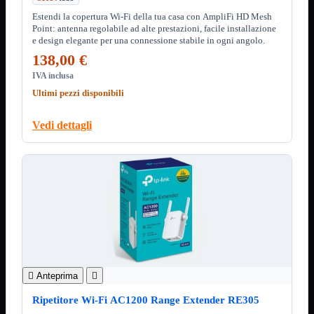
Minuteria
Porta CD
Estendi la copertura Wi-Fi della tua casa con AmpliFi HD Mesh
Point: antenna regolabile ad alte prestazioni, facile installazione
CPU
Mostra tutti i prodotti
e design elegante per una connessione stabile in ogni angolo.
AMD

138,00 €
INTEL

IVA inclusa
Ultimi pezzi disponibili
AMD
Mostra tutti i prodotti
AM4
AM5
Vedi dettagli
INTEL
Mostra tutti i prodotti
Socket 1700
Socket 1851
Audio
Mostra tutti i prodotti
Auricolari
Cuffie Bluetooth
Cuffie Microfono
PCI Audio
USB Audio

Anteprima

Tablet
Mostra tutti i prodotti
4G-LTE
Ripetitore Wi-Fi AC1200 Range Extender RE305
Accessori