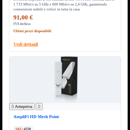
ChipSet
1.733 Mbit/s su 5 GHz e 600 Mbit/s su 2,4 GHz, garantendo
Hard Disk
connessioni stabili e veloci in tutta la casa.
Ventole

91,00 €
Ventole CPU
IVA inclusa
Ventole
Mostra tutti i prodotti
Ultimi pezzi disponibili
40x40
50x50
60x60
Vedi dettagli
70x70
80x80
92x92
120x120
140x140
Cavi
PCI
Viti
Supporti
Mostra tutti i prodotti
CDROM
DVD-R

Anteprima

DVD+R
AmpliFi HD Mesh Point
Contenitori
Mostra tutti i prodotti
Hard Disk
SKU:
4559