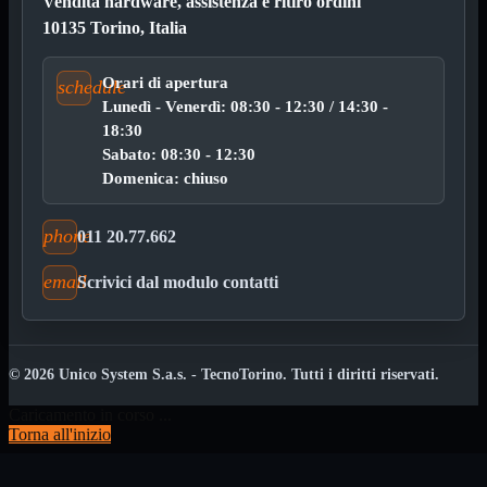
3.0
Vendita hardware, assistenza e ritiro ordini
Type C
10135 Torino, Italia
Stampanti
Mostra tutti i prodotti
Etichettatrici
Orari di apertura
schedule
Inkjet

Lunedì - Venerdì: 08:30 - 12:30 / 14:30 -
Laser

18:30
Sabato: 08:30 - 12:30
Inkjet
Mostra tutti i prodotti
Domenica: chiuso
Multifunzione
Laser
Mostra tutti i prodotti
phone
011 20.77.662
BN
Cabinet
Mostra tutti i prodotti
email
Scrivici dal modulo contatti
Con Alimentatore
Senza Alimentatore
Speaker
Mostra tutti i prodotti
© 2026 Unico System S.a.s. - TecnoTorino. Tutti i diritti riservati.
Alimentazione USB
Microfono
Portatili Bluetooth
Caricamento in corso ...
Sistema 2.1
Torna all'inizio
Dissipatori
Mostra tutti i prodotti