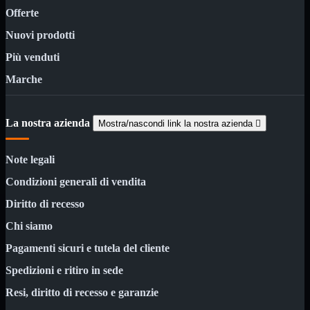
Notebook

Offerte
PC

Tablet
Nuovi prodotti
USB

Più venduti
Notebook
Mostra tutti i prodotti
Marche
ACER
APPLE
ASUS
DELL
La nostra azienda
Mostra/nascondi link la nostra azienda

HP
IBM/LENOVO
Note legali
MICROSOFT
SAMSUNG
Condizioni generali di vendita
SONY
TOSHIBA
Diritto di recesso
Universali
Chi siamo
PC
Mostra tutti i prodotti
ATX 3.0
Pagamenti sicuri e tutela del cliente
ATX Certificati
Spedizioni e ritiro in sede
ATX Standard
MICRO-ATX
Resi, diritto di recesso e garanzie
USB
Mostra tutti i prodotti