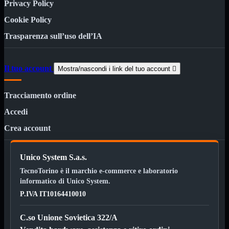
Privacy Policy
12Volt
220Volt
Cookie Policy
Pulizia
Mostra tutti i prodotti
Trasparenza sull’uso dell’IA
Salviette
Spray
Il tuo account
Accessori
Mostra tutti i prodotti
Mostra/nascondi i link del tuo account

Borse Notebook

Docking Station
Tracciamento ordine
HUB USB

Accedi
Joypad Joystick
Lettore di Memorie
Crea account
Lettori Barcode
Supporti Notebook
Supporti PC
Unico System S.a.s.
Borse Notebook
Mostra tutti i prodotti
TecnoTorino è il marchio e-commerce e laboratorio
da 12" a 15,6"
informatico di Unico System.
meno di 12"
superiore a 15,6"
P.IVA IT10164410010
HUB USB
Mostra tutti i prodotti
C.so Unione Sovietica 322/A
2.0