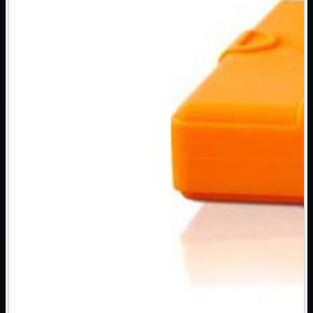
NAS Ricondizionato
PowerLine
Ripetitore WiFi

Router

Scheda di Rete

Switch POE
Switch Rete

VOIP

WiFi

Access Point
Mostra tutti i prodotti
Uso Esterno
Uso Interno
WiFi
Mostra tutti i prodotti
PCI
PCI-Express
USB
VOIP
Mostra tutti i prodotti
Adattatori
Telefoni
Router
Mostra tutti i prodotti