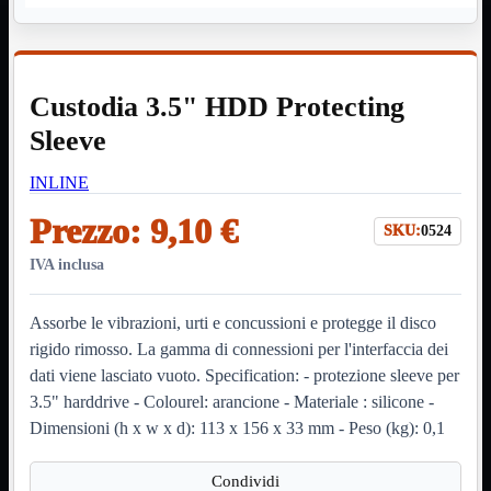
HDMI Switch
KVM
Prolunga

Telefono
TEST
Custodia 3.5" HDD Protecting
USB Type-C
USB2
Sleeve

USB3

INLINE
VGA

Prezzo:
9,10 €
Alimentazione
Mostra tutti i prodotti
SKU:
0524
220Volt
Molex
IVA inclusa
Prolunga
Sata
Assorbe le vibrazioni, urti e concussioni e protegge il disco
VGA
rigido rimosso. La gamma di connessioni per l'interfaccia dei
USB2
Mostra tutti i prodotti
dati viene lasciato vuoto. Specification: - protezione sleeve per
A/A Maschio
Micro
3.5" harddrive - Colourel: arancione - Materiale : silicone -
Mini
Dimensioni (h x w x d): 113 x 156 x 33 mm - Peso (kg): 0,1
OTG
Prolunga
Stampante
Condividi