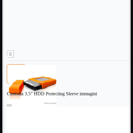
Informatica
Mostra tutti i prodotti
Accessori

Adattatore

Alimentatori

Assemblaggio

Audio

Bay

Box Esterni
Cabinet

Cavi

Contenitori

CPU

Dissipatori

Custodia 3.5" HDD Protecting Sleeve immagini
Hard Disk

Laboratorio

MainBoard

Masterizzatori

MediaPlayer
Memorie
