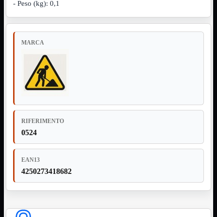
- Peso (kg): 0,1
NVMe to PCIe
NVMe to USB3
Parallela to Seriale
PS2
Seriale to Parallela
MARCA
Switch USB2
USB
USB Type-C
USB2 Interni
USB3 Interni
VGA to LAN
Laboratorio
Mostra tutti i prodotti
Alimentazione
RIFERIMENTO
Cavi Test
0524
Colla
Detergenti
Magnetizzatori
EAN13
Misuratori
4250273418682
Misurazione
Nastro
Saldatura
Spray
Taglio
Utensili