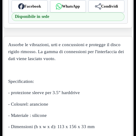
Facebook
WhatsApp
Condividi
VGA
Mostra tutti i prodotti
Maschio-Femmina
Disponibile in sede
Maschio-Maschio
Sdoppiatore
Splitter
VGA to HDMI
Dati
Mostra tutti i prodotti
Assorbe le vibrazioni, urti e concussioni e protegge il disco
E-Sata
rigido rimosso. La gamma di connessioni per l'interfaccia dei
Sas
dati viene lasciato vuoto.
Sata
Prolunga
Mostra tutti i prodotti
EPS
Specification:
USB3
Mostra tutti i prodotti
Dati
- protezione sleeve per 3.5" harddrive
Micro
Prolunga
- Colourel: arancione
Adattatore
Mostra tutti i prodotti
- Materiale : silicone
CDROM to Hard Disk
IDE to SATA
- Dimensioni (h x w x d): 113 x 156 x 33 mm
m2 to SATA
NVMe to MacBook