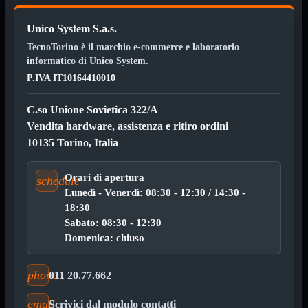
3.0
Type C
Unico System S.a.s.
Stampanti
Mostra tutti i prodotti
TecnoTorino è il marchio e-commerce e laboratorio
Etichettatrici
informatico di Unico System.
Inkjet

P.IVA IT10164410010
Laser

Inkjet
Mostra tutti i prodotti
C.so Unione Sovietica 322/A
Multifunzione
Vendita hardware, assistenza e ritiro ordini
Laser
Mostra tutti i prodotti
10135 Torino, Italia
BN
Cabinet
Mostra tutti i prodotti
Orari di apertura
schedule
Con Alimentatore
Lunedì - Venerdì: 08:30 - 12:30 / 14:30 -
Senza Alimentatore
18:30
Sabato: 08:30 - 12:30
Speaker
Mostra tutti i prodotti
Alimentazione USB
Domenica: chiuso
Microfono
Portatili Bluetooth
phone
Sistema 2.1
011 20.77.662
Dissipatori
Mostra tutti i prodotti
email
Scrivici dal modulo contatti