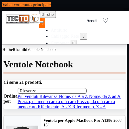
Vai al contenuto principale

Tutto
Antifurto
Cablaggio Rete

Computer

Home
Ricambi
Ventole Notebook
Consumabili per stampanti

Domotica

Ventole Notebook
Elettricita

Informatica

Materiale Ufficio

Ci sono 21 prodotti.
Ricambi

Rilevanza
Ricondizionati

Ordina
Più venduti
Rilevanza
Nome, da A a Z
Nome, da Z ad A
Servizi

per:
Prezzo, da meno caro a più caro
Prezzo, da più caro a
Telefoni

meno caro
Riferimento, A - Z
Riferimento, Z - A
Videosorveglianza

Ventola per Apple MacBook Pro A1286 2008
Domotica
Mostra tutti i prodotti
15"
ZigBee