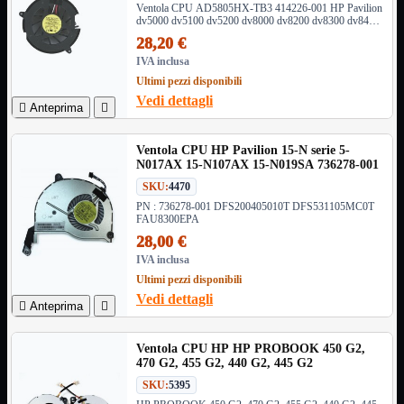
Ventola CPU AD5805HX-TB3 414226-001 HP Pavilion
3G WiFi
dv5000 dv5100 dv5200 dv8000 dv8200 dv8300 dv8400
4G WiFi
Serie
28,20 €
ADSL2 WiFi
Cablati
IVA inclusa
WiFi
Ultimi pezzi disponibili
Vedi dettagli

Anteprima

Ripetitore WiFi
Mostra tutti i prodotti
Doppia Banda
Singola Banda
Ventola CPU HP Pavilion 15-N serie 5-
N017AX 15-N107AX 15-N019SA 736278-001
Scheda di Rete
Mostra tutti i prodotti
PCI
SKU:
4470
PCI-Express
PN : 736278-001 DFS200405010T DFS531105MC0T
FAU8300EPA
Switch Rete
Mostra tutti i prodotti
28,00 €
10/100/1000Mps
IVA inclusa
10Gbit
Ultimi pezzi disponibili
Cavi
Mostra tutti i prodotti
Vedi dettagli

Anteprima

Alimentazione

Dati

Ventola CPU HP HP PROBOOK 450 G2,
Display Port
470 G2, 455 G2, 440 G2, 445 G2
DVI
SKU:
5395
HDMI