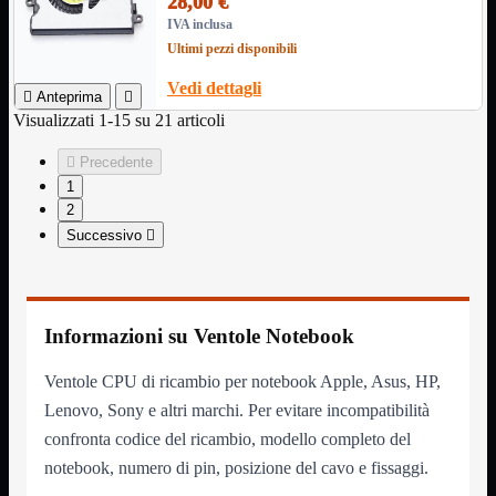
28,00 €
IVA inclusa
Assemblaggio
Mostra tutti i prodotti
Ultimi pezzi disponibili
Basette
Binari Hard Disk
Vedi dettagli
Fascette

Anteprima

Guaina Termorestringente
Visualizzati 1-15 su 21 articoli
Pasta Termica
Staffa


Precedente
1
Staffa
Mostra tutti i prodotti
2
E-Sata
Successivo

Parallela
Seriale
USB
UPS
Mostra tutti i prodotti
Informazioni su Ventole Notebook
Batterie
Cavi Alimentazione
Connettori
Ventole CPU di ricambio per notebook Apple, Asus, HP,
Gruppi
Lenovo, Sony e altri marchi. Per evitare incompatibilità
Multiprese
confronta codice del ricambio, modello completo del
Alimentatori
Mostra tutti i prodotti
notebook, numero di pin, posizione del cavo e fissaggi.
5Volts