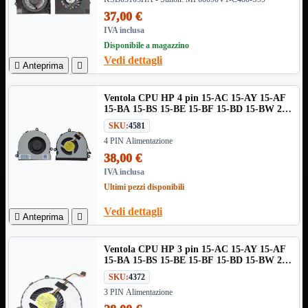
NVMe to PCIe
37,00 €
NVMe to USB3
IVA inclusa
Parallela to Seriale
Disponibile a magazzino
PS2
Vedi dettagli
Seriale to Parallela

Anteprima

Switch USB2
USB
USB Type-C
Ventola CPU HP 4 pin 15-AC 15-AY 15-AF
15-BA 15-BS 15-BE 15-BF 15-BD 15-BW 250
USB2 Interni
G4 255 G4 14-R020
USB3 Interni
SKU:
4581
VGA to LAN
4 PIN Alimentazione
38,00 €
Laboratorio
Mostra tutti i prodotti
Alimentazione
IVA inclusa
Cavi Test
Ultimi pezzi disponibili
Colla
Detergenti
Vedi dettagli

Anteprima

Magnetizzatori
Misuratori
Misurazione
Ventola CPU HP 3 pin 15-AC 15-AY 15-AF
Nastro
15-BA 15-BS 15-BE 15-BF 15-BD 15-BW 250
Saldatura
G4 255 G4 14-R020
SKU:
4372
Spray
3 PIN Alimentazione
Taglio
Utensili