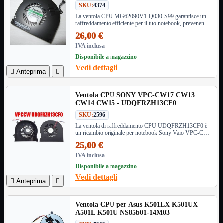
SKU:
4374
Informatica
Mostra tutti i prodotti
La ventola CPU MG62090V1-Q030-S99 garantisce un
raffreddamento efficiente per il tuo notebook, prevenendo
Accessori

il surriscaldamento e migliorando le prestazioni.
26,00 €
Adattatore
Compatibile con vari modelli HP Pavilion, HP Envy e

Apple MacBook Pro, è facile da installare e offre un
IVA inclusa
Alimentatori

funzionamento silenzioso. Sostituisci la tua vecchia
Disponibile a magazzino
ventola con questa soluzione affidabile e prolungane la
Assemblaggio

vita utile.
Vedi dettagli

Anteprima

Audio

Bay
Box Esterni
Ventola CPU SONY VPC-CW17 CW13
CW14 CW15 - UDQFRZH13CF0
Cabinet

Cavi
SKU:
2596

La ventola di raffreddamento CPU UDQFRZH13CF0 è
Contenitori

un ricambio originale per notebook Sony Vaio VPC-CW
CPU

Series, garantendo prestazioni ottimali e compatibilità
25,00 €
assicurata.
Dissipatori

IVA inclusa
Hard Disk

Disponibile a magazzino
Laboratorio

Vedi dettagli

Anteprima

MainBoard

Masterizzatori

Ventola CPU per Asus K501LX K501UX
MediaPlayer
A501L K501U NS85b01-14M03
Memorie
