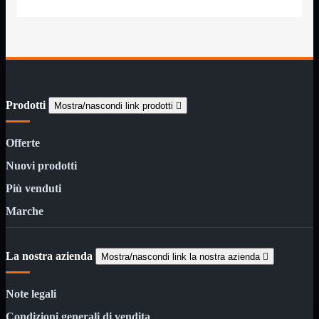
Notebook

PC

Tablet
USB

Notebook
Mostra tutti i prodotti
ACER
APPLE
Prodotti
Mostra/nascondi link prodotti

ASUS
DELL
HP
Offerte
IBM/LENOVO
MICROSOFT
Nuovi prodotti
SAMSUNG
Più venduti
SONY
TOSHIBA
Marche
Universali
PC
Mostra tutti i prodotti
ATX 3.0
La nostra azienda
Mostra/nascondi link la nostra azienda

ATX Certificati
ATX Standard
MICRO-ATX
Note legali
USB
Mostra tutti i prodotti
Condizioni generali di vendita