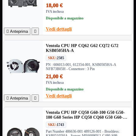
18,00 €
VGA
Mostra tutti i prodotti
IVA inclusa
Maschio-Femmina
Maschio-Maschio
Disponibile a magazzino
Sdoppiatore
Splitter
Vedi dettagli

Anteprima

VGA to HDMI
Dati
Mostra tutti i prodotti
Ventola CPU HP CQ62 G62 CQ72 G72
E-Sata
KSB0505HA-A
Sas
SKU:
2585
Sata
PN : 606013-001, 612354-001, KSB0505HA-A
NFB73B05H - Connettore : 3 Pin
Prolunga
Mostra tutti i prodotti
21,00 €
EPS
IVA inclusa
USB3
Mostra tutti i prodotti
Disponibile a magazzino
Dati
Vedi dettagli
Micro

Anteprima

Prolunga
Ventola CPU HP CQ50 G60-100 G50 G50-
Adattatore
Mostra tutti i prodotti
100 G60 Series HP CQ50 CQ60 G50 G60-
CDROM to Hard Disk
100 serie
IDE to SATA
SKU:
1743
m2 to SATA
Part Number 486636-001 489126-001 - Brushless:
NVMe to MacBook
KSB05105HA - Sunon: MF60090V1-C480-S99