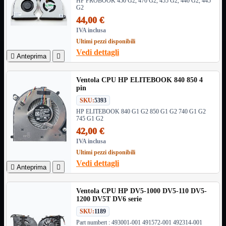
HDMI Switch
HP PROBOOK 450 G2, 470 G2, 455 G2, 440 G2, 445
G2
KVM
44,00 €
Prolunga

IVA inclusa
Telefono
TEST
Ultimi pezzi disponibili
USB Type-C
Vedi dettagli

Anteprima

USB2

USB3

Ventola CPU HP ELITEBOOK 840 850 4
VGA

pin
SKU:
5393
Alimentazione
Mostra tutti i prodotti
220Volt
HP ELITEBOOK 840 G1 G2 850 G1 G2 740 G1 G2
745 G1 G2
Molex
Prolunga
42,00 €
Sata
IVA inclusa
VGA
Ultimi pezzi disponibili
Vedi dettagli
USB2
Mostra tutti i prodotti

Anteprima

A/A Maschio
Micro
Ventola CPU HP DV5-1000 DV5-110 DV5-
Mini
1200 DV5T DV6 serie
OTG
Prolunga
SKU:
1189
Stampante
Part numbert : 493001-001 491572-001 492314-001