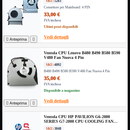
SKU:
5283
Monitor

Connettore per Mainboard: 4 PIN
Mouse

33,00 €
Networking

IVA inclusa
Pulizia

Ultimi pezzi disponibili
Schede

Vedi dettagli

Anteprima

Software

Speaker

Ventola CPU Lenovo B480 B490 B580 B590
Stampanti

V480 Fan Nuova 4 Pin
Supporti

SKU:
4892
Tablet

B480 B490 B580 B590 V480 Fan Nuova 4 Pin
Tastiere

35,00 €
UPS

IVA inclusa
Varie
Disponibile a magazzino
Webcam
Vedi dettagli
Networking
Mostra tutti i prodotti

Anteprima

Access Point

Antenne WiFi
Ventola CPU HP PAVILION G6-2000
Firewall
SERIES G7-2000 CPU COOLING FAN
NAS
683193-001
SKU:
3048