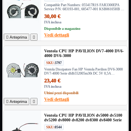
NAS Ricondizionato
Compatible Part Numbers: 055417R1S FAR3300EPA
PowerLine
Service P/N: 683193-001, 685477-001 KSB06105HB -
Ripetitore WiFi

BH2G
30,00 €
Router

IVA inclusa
Scheda di Rete

Disponibile a magazzino
Switch POE
Vedi dettagli

Anteprima

Switch Rete

VOIP

Ventola CPU HP PAVILION DV7-4000 DV6-
WiFi

4000 DV6-3000
Access Point
Mostra tutti i prodotti
SKU:
3797
Uso Esterno
Ventola Dissipatore Fan HP Ventola Pavilion DV6-3000
Uso Interno
DV7-4000 Serie dfdb552005m30t DC 5V 0,5A
ksb06105ha
23,40 €
WiFi
Mostra tutti i prodotti
IVA inclusa
PCI
Ultimi pezzi disponibili
PCI-Express
Vedi dettagli
USB

Anteprima

VOIP
Mostra tutti i prodotti
Adattatori
Ventola CPU HP PAVILION dv5000 dv5100
Telefoni
dv5200 dv8000 dv8200 dv8300 dv8400 Serie
SKU:
0544
Router
Mostra tutti i prodotti