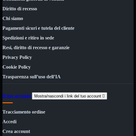
12Volt
Diritto di recesso
220Volt
Chi siamo
Pulizia
Mostra tutti i prodotti
Salviette
Pagamenti sicuri e tutela del cliente
Spray
Spedizioni e ritiro in sede
Accessori
Mostra tutti i prodotti
Borse Notebook
Resi, diritto di recesso e garanzie

Docking Station
Privacy Policy
HUB USB

Joypad Joystick
Cookie Policy
Lettore di Memorie
Trasparenza sull’uso dell’IA
Lettori Barcode
Supporti Notebook
Supporti PC
Il tuo account
Mostra/nascondi i link del tuo account

Borse Notebook
Mostra tutti i prodotti
da 12" a 15,6"
meno di 12"
Tracciamento ordine
superiore a 15,6"
Accedi
HUB USB
Mostra tutti i prodotti
2.0
Crea account