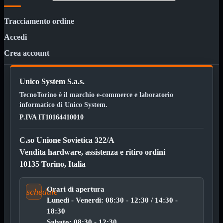
VGA
Mostra tutti i prodotti
Maschio-Femmina
Tracciamento ordine
Maschio-Maschio
Accedi
Sdoppiatore
Splitter
Crea account
VGA to HDMI
Dati
Mostra tutti i prodotti
Unico System S.a.s.
E-Sata
Sas
TecnoTorino è il marchio e-commerce e laboratorio
Sata
informatico di Unico System.
Prolunga
Mostra tutti i prodotti
P.IVA IT10164410010
EPS
C.so Unione Sovietica 322/A
USB3
Mostra tutti i prodotti
Dati
Vendita hardware, assistenza e ritiro ordini
Micro
10135 Torino, Italia
Prolunga
Adattatore
Mostra tutti i prodotti
Orari di apertura
schedule
CDROM to Hard Disk
Lunedì - Venerdì: 08:30 - 12:30 / 14:30 -
IDE to SATA
18:30
m2 to SATA
Sabato: 08:30 - 12:30
NVMe to MacBook