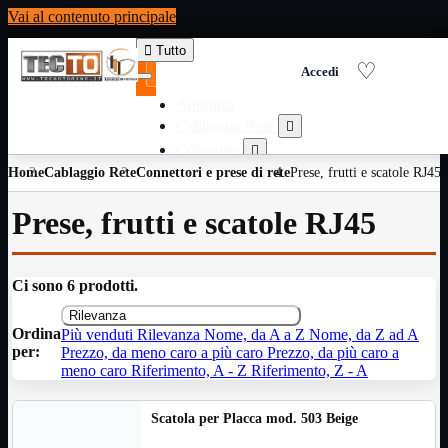
Vai al contenuto principale

Tutto
Antifurto
Cablaggio Rete

Computer

Home
Cablaggio Rete
Connettori e prese di rete
Consumabili per stampanti
Prese, frutti e scatole RJ45

Domotica

Prese, frutti e scatole RJ45
Elettricita

Informatica

Materiale Ufficio

Ci sono 6 prodotti.
Ricambi

Rilevanza
Ricondizionati

Ordina
Più venduti
Rilevanza
Nome, da A a Z
Nome, da Z ad A
Servizi

per:
Prezzo, da meno caro a più caro
Prezzo, da più caro a
Telefoni

meno caro
Riferimento, A - Z
Riferimento, Z - A
Videosorveglianza

Scatola per Placca mod. 503 Beige
Domotica
Mostra tutti i prodotti
ZigBee