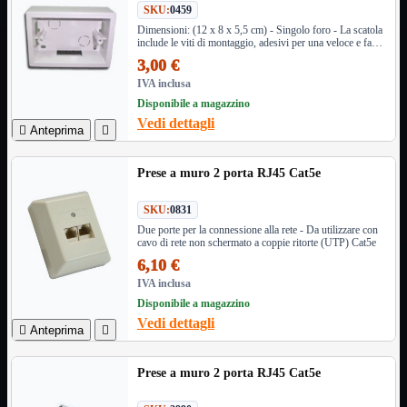
SKU:
0459
Informatica
Mostra tutti i prodotti
Dimensioni: (12 x 8 x 5,5 cm) - Singolo foro - La scatola
include le viti di montaggio, adesivi per una veloce e facile
Accessori

installazione
3,00 €
Adattatore

IVA inclusa
Alimentatori

Disponibile a magazzino
Assemblaggio

Vedi dettagli

Anteprima

Audio

Bay
Box Esterni
Prese a muro 2 porta RJ45 Cat5e
Cabinet

Cavi
SKU:
0831

Due porte per la connessione alla rete - Da utilizzare con
Contenitori

cavo di rete non schermato a coppie ritorte (UTP) Cat5e
CPU

6,10 €
Dissipatori

IVA inclusa
Hard Disk

Disponibile a magazzino
Laboratorio

Vedi dettagli

Anteprima

MainBoard

Masterizzatori

Prese a muro 2 porta RJ45 Cat5e
MediaPlayer
Memorie
