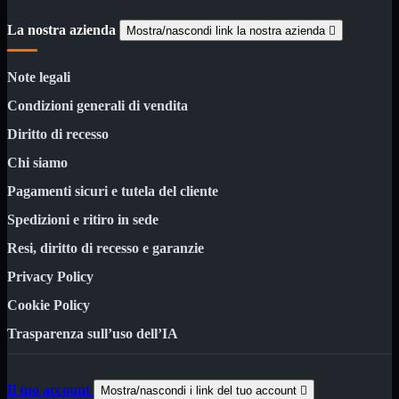
HDMI Switch
KVM
La nostra azienda
Mostra/nascondi link la nostra azienda

Prolunga

Telefono
TEST
Note legali
USB Type-C
Condizioni generali di vendita
USB2

USB3

Diritto di recesso
VGA

Chi siamo
Alimentazione
Mostra tutti i prodotti
Pagamenti sicuri e tutela del cliente
220Volt
Molex
Spedizioni e ritiro in sede
Prolunga
Sata
Resi, diritto di recesso e garanzie
VGA
Privacy Policy
USB2
Mostra tutti i prodotti
Cookie Policy
A/A Maschio
Micro
Trasparenza sull’uso dell’IA
Mini
OTG
Prolunga
Stampante
Il tuo account
Mostra/nascondi i link del tuo account
