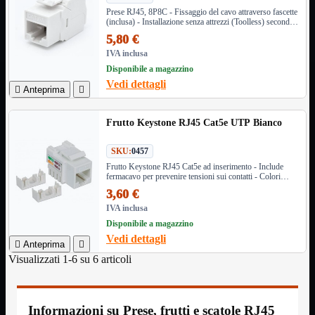
NAS Ricondizionato
Prese RJ45, 8P8C - Fissaggio del cavo attraverso fascette
PowerLine
(inclusa) - Installazione senza attrezzi (Toolless) secondo
Ripetitore WiFi

il codice colore EIA/TIA 568 A- B
5,80 €
Router

IVA inclusa
Scheda di Rete

Disponibile a magazzino
Switch POE
Vedi dettagli

Anteprima

Switch Rete

VOIP

Frutto Keystone RJ45 Cat5e UTP Bianco
WiFi

Access Point
Mostra tutti i prodotti
SKU:
0457
Uso Esterno
Frutto Keystone RJ45 Cat5e ad inserimento - Include
Uso Interno
fermacavo per prevenire tensioni sui contatti - Colori
codificati 568 A/B
3,60 €
WiFi
Mostra tutti i prodotti
IVA inclusa
PCI
Disponibile a magazzino
PCI-Express
Vedi dettagli
USB

Anteprima

Visualizzati 1-6 su 6 articoli
VOIP
Mostra tutti i prodotti
Adattatori
Telefoni
Informazioni su Prese, frutti e scatole RJ45
Router
Mostra tutti i prodotti