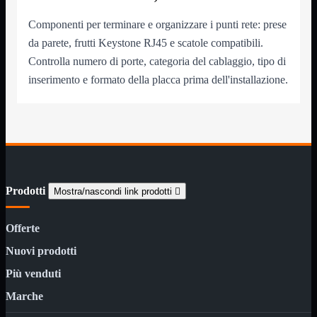
3G WiFi
4G WiFi
Componenti per terminare e organizzare i punti rete: prese
ADSL2 WiFi
da parete, frutti Keystone RJ45 e scatole compatibili.
Cablati
Controlla numero di porte, categoria del cablaggio, tipo di
WiFi
inserimento e formato della placca prima dell'installazione.
Ripetitore WiFi
Mostra tutti i prodotti
Doppia Banda
Singola Banda
Scheda di Rete
Mostra tutti i prodotti
PCI
PCI-Express
Switch Rete
Mostra tutti i prodotti
Prodotti
Mostra/nascondi link prodotti

10/100/1000Mps
10Gbit
Offerte
Cavi
Mostra tutti i prodotti
Alimentazione

Nuovi prodotti
Dati

Più venduti
Display Port
DVI
Marche
HDMI