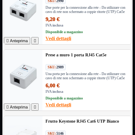
SKU:
2990
Monitor

Due porte per la connessione alla rete - Da utilizzare con
cavo di rete non schermato a coppie ritorte (UTP) Cat5e
Mouse

9,20 €
Networking

IVA inclusa
Pulizia

Disponibile a magazzino
Schede

Vedi dettagli

Anteprima

Software

Speaker

Prese a muro 1 porta RJ45 Cat5e
Stampanti

Supporti

SKU:
2989
Tablet

Una porta per la connessione alla rete - Da utilizzare con
Tastiere

cavo di rete non schermato a coppie ritorte (UTP) Cat5e
UPS
6,00 €

Varie
IVA inclusa
Webcam
Disponibile a magazzino
Vedi dettagli
Networking
Mostra tutti i prodotti

Anteprima

Access Point

Antenne WiFi
Frutto Keystone RJ45 Cat6 UTP Bianco
Firewall
NAS
SKU:
5146