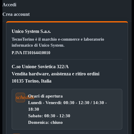
12Volt
Accedi
220Volt
Crea account
Pulizia
Mostra tutti i prodotti
Salviette
Spray
Unico System S.a.s.
TecnoTorino è il marchio e-commerce e laboratorio
Accessori
Mostra tutti i prodotti
informatico di Unico System.
Borse Notebook

P.IVA IT10164410010
Docking Station
HUB USB

Joypad Joystick
C.so Unione Sovietica 322/A
Lettore di Memorie
Vendita hardware, assistenza e ritiro ordini
Lettori Barcode
10135 Torino, Italia
Supporti Notebook
Supporti PC
Orari di apertura
schedule
Borse Notebook
Mostra tutti i prodotti
da 12" a 15,6"
Lunedì - Venerdì: 08:30 - 12:30 / 14:30 -
meno di 12"
18:30
superiore a 15,6"
Sabato: 08:30 - 12:30
Domenica: chiuso
HUB USB
Mostra tutti i prodotti
2.0