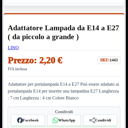
HDMI Switch
KVM
Prolunga

Telefono
TEST
Adattatore Lampada da E14 a E27
USB Type-C
USB2
( da piccolo a grande )

USB3

LINQ
VGA

Prezzo:
2,20 €
Alimentazione
Mostra tutti i prodotti
SKU:
1443
220Volt
Molex
IVA inclusa
Prolunga
Sata
Adattatore per portalampada E14 a E27 Può essere adattato ai
VGA
portalampada E14 per inserire una lampadina E27 Lunghezza
USB2
Mostra tutti i prodotti
: 7 cm Larghezza : 4 cm Colore Bianco
A/A Maschio
Micro
Mini
Condividi
OTG
Prolunga
Facebook
WhatsApp
Condividi
Stampante