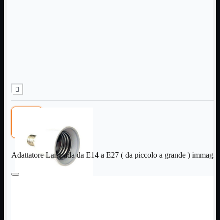
Informatica
Mostra tutti i prodotti
Accessori

Adattatore

Alimentatori

Assemblaggio

Audio

Bay

Box Esterni
Cabinet

Cavi

Contenitori

CPU

Dissipatori

Adattatore Lampada da E14 a E27 ( da piccolo a grande ) immagin
Hard Disk

Laboratorio

MainBoard

Masterizzatori

MediaPlayer
Memorie
