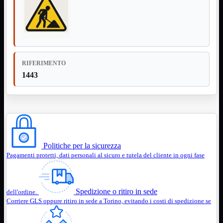
NVMe to PCIe
NVMe to USB3
Parallela to Seriale
PS2
Seriale to Parallela
Switch USB2
USB
RIFERIMENTO
USB Type-C
1443
USB2 Interni
USB3 Interni
VGA to LAN
Laboratorio
Mostra tutti i prodotti
Alimentazione
Cavi Test
Colla
Politiche per la sicurezza
Detergenti
Pagamenti protetti, dati personali al sicuro e tutela del cliente in ogni fase
Magnetizzatori
Misuratori
Misurazione
Nastro
Spedizione o ritiro in sede
dell'ordine.
Saldatura
Corriere GLS oppure ritiro in sede a Torino, evitando i costi di spedizione se
Spray
Taglio
Utensili