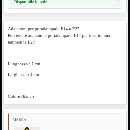
Disponibile in sede
VGA
Mostra tutti i prodotti
Maschio-Femmina
Maschio-Maschio
Sdoppiatore
Splitter
Adattatore per portalampada E14 a E27
VGA to HDMI
Può essere adattato ai portalampada E14 per inserire una
lampadina E27
Dati
Mostra tutti i prodotti
E-Sata
Sas
Sata
Lunghezza : 7 cm
Prolunga
Mostra tutti i prodotti
EPS
Larghezza : 4 cm
USB3
Mostra tutti i prodotti
Dati
Micro
Colore Bianco
Prolunga
Adattatore
Mostra tutti i prodotti
CDROM to Hard Disk
IDE to SATA
MARCA
m2 to SATA
NVMe to MacBook