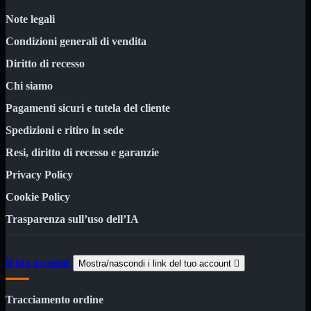
Notebook

PC
Note legali

Tablet
Condizioni generali di vendita
USB

Diritto di recesso
Notebook
Mostra tutti i prodotti
ACER
Chi siamo
APPLE
Pagamenti sicuri e tutela del cliente
ASUS
DELL
Spedizioni e ritiro in sede
HP
IBM/LENOVO
Resi, diritto di recesso e garanzie
MICROSOFT
SAMSUNG
Privacy Policy
SONY
Cookie Policy
TOSHIBA
Universali
Trasparenza sull’uso dell’IA
PC
Mostra tutti i prodotti
ATX 3.0
ATX Certificati
Il tuo account
Mostra/nascondi i link del tuo account

ATX Standard
MICRO-ATX
Tracciamento ordine
USB
Mostra tutti i prodotti