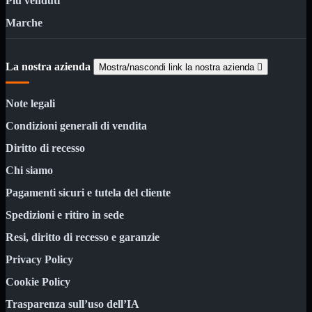
Più venduti
ChipSet
Hard Disk
Marche
Ventole

Ventole CPU
La nostra azienda
Ventole
Mostra tutti i prodotti
Mostra/nascondi link la nostra azienda

40x40
50x50
Note legali
60x60
70x70
Condizioni generali di vendita
80x80
92x92
Diritto di recesso
120x120
140x140
Chi siamo
Cavi
Pagamenti sicuri e tutela del cliente
PCI
Viti
Spedizioni e ritiro in sede
Supporti
Mostra tutti i prodotti
Resi, diritto di recesso e garanzie
CDROM
DVD-R
Privacy Policy
DVD+R
Cookie Policy
Contenitori
Mostra tutti i prodotti
Hard Disk
Trasparenza sull’uso dell’IA