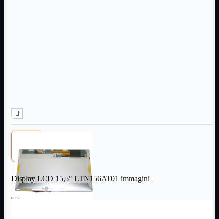
Informatica
Mostra tutti i prodotti
Accessori

Adattatore

Alimentatori

Assemblaggio

Audio

Bay
Box Esterni
Cabinet

Cavi


Contenitori

CPU

Dissipatori

Hard Disk

Laboratorio

Display LCD 15,6" LTN156AT01 immagini
MainBoard

Masterizzatori

MediaPlayer
Memorie
