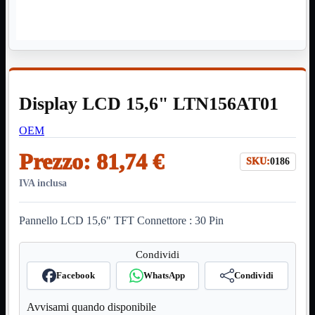
HDMI Switch
KVM
Prolunga

Telefono
TEST
USB Type-C
USB2

Display LCD 15,6" LTN156AT01
USB3

VGA

OEM
Alimentazione
Mostra tutti i prodotti
Prezzo:
81,74 €
220Volt
SKU:
0186
Molex
Prolunga
IVA inclusa
Sata
VGA
Pannello LCD 15,6" TFT Connettore : 30 Pin
USB2
Mostra tutti i prodotti
A/A Maschio
Condividi
Micro
Mini
Facebook
WhatsApp
Condividi
OTG
Prolunga
Avvisami quando disponibile
Stampante