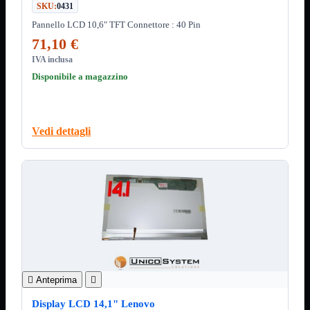
SKU:
0431
12Volt
220Volt
Pannello LCD 10,6" TFT Connettore : 40 Pin
71,10 €
Pulizia
Mostra tutti i prodotti
Salviette
IVA inclusa
Spray
Disponibile a magazzino
Accessori
Mostra tutti i prodotti
Borse Notebook

Docking Station
Vedi dettagli
HUB USB

Joypad Joystick
Lettore di Memorie
Lettori Barcode
Supporti Notebook
Supporti PC
Borse Notebook
Mostra tutti i prodotti
da 12" a 15,6"
meno di 12"
superiore a 15,6"

Anteprima

HUB USB
Mostra tutti i prodotti
2.0
Display LCD 14,1" Lenovo