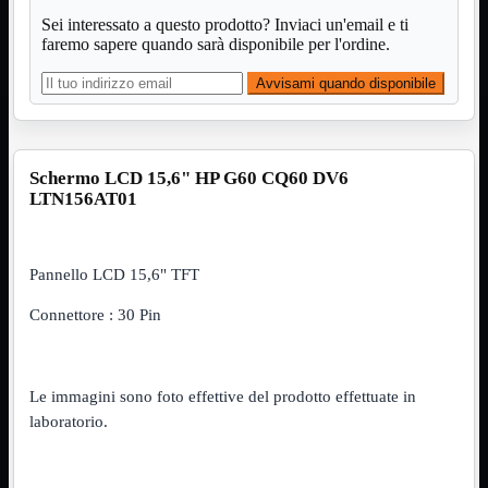
Sei interessato a questo prodotto? Inviaci un'email e ti
VGA
Mostra tutti i prodotti
faremo sapere quando sarà disponibile per l'ordine.
Maschio-Femmina
Maschio-Maschio
Sdoppiatore
Avvisami quando disponibile
Splitter
VGA to HDMI
Dati
Mostra tutti i prodotti
Schermo LCD 15,6" HP G60 CQ60 DV6
E-Sata
LTN156AT01
Sas
Sata
Prolunga
Mostra tutti i prodotti
Pannello LCD 15,6" TFT
EPS
USB3
Mostra tutti i prodotti
Connettore : 30 Pin
Dati
Micro
Prolunga
Le immagini sono foto effettive del prodotto effettuate in
Adattatore
Mostra tutti i prodotti
laboratorio.
CDROM to Hard Disk
IDE to SATA
m2 to SATA
NVMe to MacBook