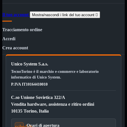
Minuteria
Porta CD
Il tuo account
Mostra/nascondi i link del tuo account

CPU
Mostra tutti i prodotti
AMD

INTEL

Tracciamento ordine
Accedi
AMD
Mostra tutti i prodotti
AM4
Crea account
AM5
INTEL
Mostra tutti i prodotti
Unico System S.a.s.
Socket 1700
Socket 1851
TecnoTorino è il marchio e-commerce e laboratorio
informatico di Unico System.
Audio
Mostra tutti i prodotti
Auricolari
P.IVA IT10164410010
Cuffie Bluetooth
Cuffie Microfono
C.so Unione Sovietica 322/A
PCI Audio
Vendita hardware, assistenza e ritiro ordini
USB Audio
10135 Torino, Italia
Tablet
Mostra tutti i prodotti
4G-LTE
Accessori
Orari di apertura
schedule