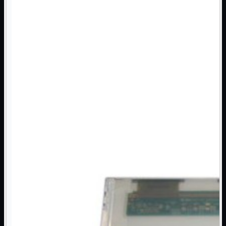
Monitor

Mouse

Networking

Pulizia

Schede

Software

Speaker

Stampanti

Supporti

Tablet

Tastiere

UPS

Varie
Webcam
Networking
Mostra tutti i prodotti
Access Point

Antenne WiFi
Firewall
NAS