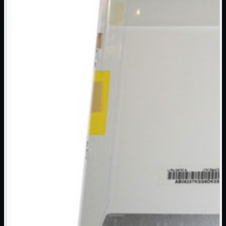
NAS Ricondizionato
PowerLine
Ripetitore WiFi

Router

Scheda di Rete

Switch POE
Switch Rete

VOIP

WiFi

Access Point
Mostra tutti i prodotti
Uso Esterno
Uso Interno
WiFi
Mostra tutti i prodotti
PCI
PCI-Express
USB
VOIP
Mostra tutti i prodotti
Adattatori
Telefoni
Router
Mostra tutti i prodotti