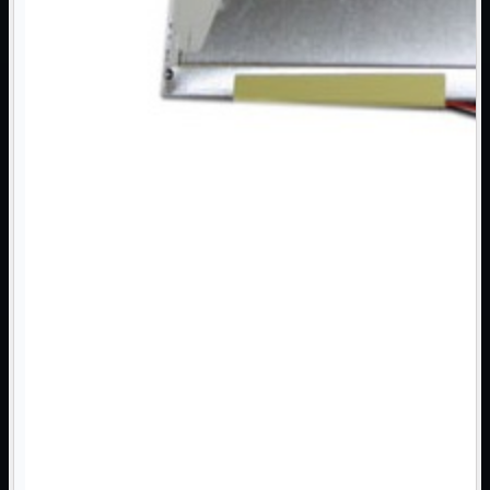
3G WiFi
4G WiFi
ADSL2 WiFi
Cablati
WiFi
Ripetitore WiFi
Mostra tutti i prodotti
Doppia Banda
Singola Banda
Scheda di Rete
Mostra tutti i prodotti
PCI
PCI-Express
Switch Rete
Mostra tutti i prodotti
10/100/1000Mps
10Gbit
Cavi
Mostra tutti i prodotti
Alimentazione

Dati

Display Port
DVI
HDMI