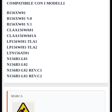
COMPATIBILE CON I MODELLI
NVMe to PCIe
NVMe to USB3
B156XW01
Parallela to Seriale
PS2
B156XW01 V.0
Seriale to Parallela
B156XW01 V.1
Switch USB2
CLAA156WA01
USB
USB Type-C
CLAA156WA01A
USB2 Interni
LP156WH1-TLA1
USB3 Interni
LP156WH1-TLA2
VGA to LAN
LTN156AT01
Laboratorio
Mostra tutti i prodotti
N156B3-L01
Alimentazione
N156B3-L02
Cavi Test
N156B3-L02 REV.C1
Colla
Detergenti
N156B3-L02 REV.C2
Magnetizzatori
Misuratori
Misurazione
Nastro
MARCA
Saldatura
Spray
Taglio
Utensili