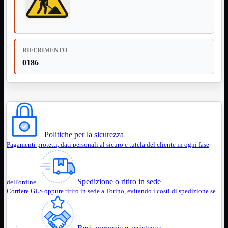
Assemblaggio
Mostra tutti i prodotti
Basette
Binari Hard Disk
Fascette
RIFERIMENTO
Guaina Termorestringente
0186
Pasta Termica
Staffa

Staffa
Mostra tutti i prodotti
E-Sata
Parallela
Seriale
USB
Politiche per la sicurezza
Pagamenti protetti, dati personali al sicuro e tutela del cliente in ogni fase
UPS
Mostra tutti i prodotti
Batterie
Cavi Alimentazione
Connettori
Spedizione o ritiro in sede
dell'ordine.
Gruppi
Corriere GLS oppure ritiro in sede a Torino, evitando i costi di spedizione se
Multiprese
Alimentatori
Mostra tutti i prodotti
5Volts