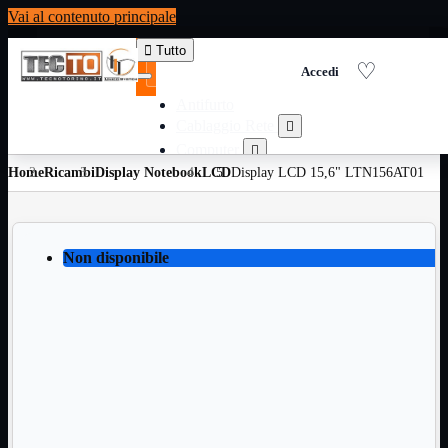
Vai al contenuto principale

Tutto
Antifurto
Cablaggio Rete

Computer

Home
Ricambi
Display Notebook
Consumabili per stampanti
LCD
Display LCD 15,6" LTN156AT01

Domotica

Elettricita

Informatica

Non disponibile
Materiale Ufficio

Ricambi

Ricondizionati

Servizi

Telefoni

Videosorveglianza

Domotica
Mostra tutti i prodotti
ZigBee