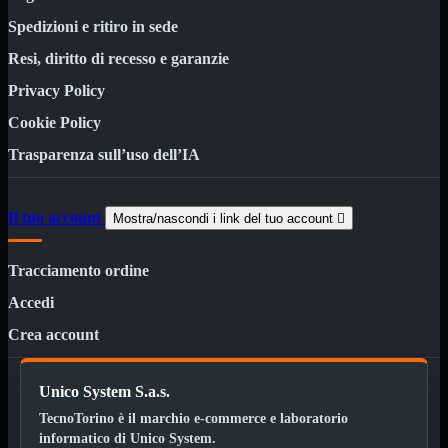
HDMI Switch
KVM
Spedizioni e ritiro in sede
Prolunga

Resi, diritto di recesso e garanzie
Telefono
TEST
Privacy Policy
USB Type-C
USB2

Cookie Policy
USB3

Trasparenza sull’uso dell’IA
VGA

Alimentazione
Mostra tutti i prodotti
Il tuo account
Mostra/nascondi i link del tuo account

220Volt
Molex
Prolunga
Tracciamento ordine
Sata
VGA
Accedi
USB2
Mostra tutti i prodotti
Crea account
A/A Maschio
Micro
Mini
Unico System S.a.s.
OTG
TecnoTorino è il marchio e-commerce e laboratorio
Prolunga
Stampante
informatico di Unico System.