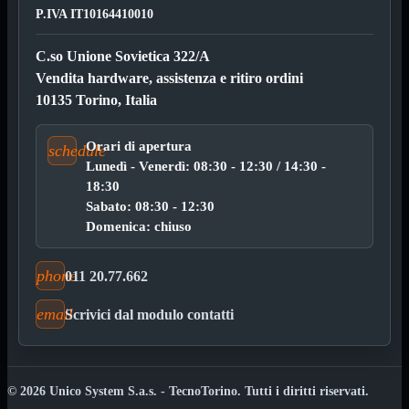
P.IVA IT10164410010
VGA
Mostra tutti i prodotti
Maschio-Femmina
Maschio-Maschio
C.so Unione Sovietica 322/A
Sdoppiatore
Vendita hardware, assistenza e ritiro ordini
Splitter
10135 Torino, Italia
VGA to HDMI
Dati
Mostra tutti i prodotti
Orari di apertura
schedule
E-Sata
Lunedì - Venerdì: 08:30 - 12:30 / 14:30 -
Sas
Sata
18:30
Sabato: 08:30 - 12:30
Prolunga
Mostra tutti i prodotti
Domenica: chiuso
EPS
USB3
Mostra tutti i prodotti
phone
011 20.77.662
Dati
Micro
Prolunga
email
Scrivici dal modulo contatti
Adattatore
Mostra tutti i prodotti
CDROM to Hard Disk
IDE to SATA
© 2026 Unico System S.a.s. - TecnoTorino. Tutti i diritti riservati.
m2 to SATA
NVMe to MacBook