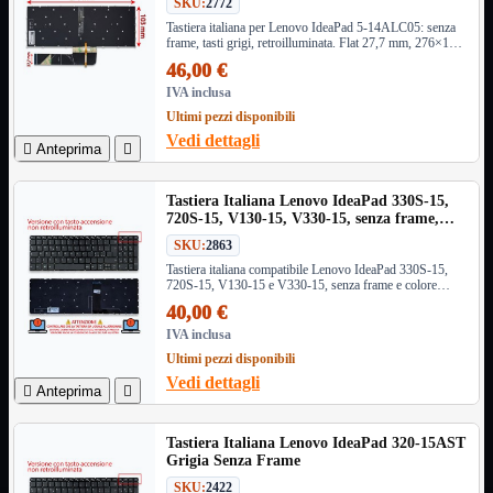
SKU:
2772
Monitor

Tastiera italiana per Lenovo IdeaPad 5-14ALC05: senza
frame, tasti grigi, retroilluminata. Flat 27,7 mm, 276×103
Mouse

mm, certificazioni CE/FCC/RoHS. Compatibile con
46,00 €
Networking

IdeaPad, Flex, Slim, Yoga Slim.
IVA inclusa
Pulizia

Ultimi pezzi disponibili
Schede

Vedi dettagli

Anteprima

Software

Speaker

Tastiera Italiana Lenovo IdeaPad 330S-15,
Stampanti

720S-15, V130-15, V330-15, senza frame,
Supporti

colore grigio scuro
SKU:
2863
Tablet

Tastiera italiana compatibile Lenovo IdeaPad 330S-15,
Tastiere

720S-15, V130-15 e V330-15, senza frame e colore
grigio scuro
UPS
40,00 €

Varie
IVA inclusa
Webcam
Ultimi pezzi disponibili
Vedi dettagli
Networking
Mostra tutti i prodotti

Anteprima

Access Point

Antenne WiFi
Tastiera Italiana Lenovo IdeaPad 320-15AST
Firewall
Grigia Senza Frame
NAS
SKU:
2422