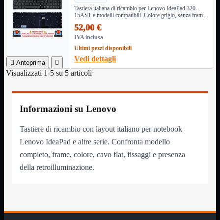
NAS Ricondizionato
Tastiera italiana di ricambio per Lenovo IdeaPad 320-
PowerLine
15AST e modelli compatibili. Colore grigio, senza frame,
Ripetitore WiFi

con part number V161420AK1-IT e altri.
52,00 €
Router

IVA inclusa
Scheda di Rete

Ultimi pezzi disponibili
Switch POE
Vedi dettagli

Anteprima

Switch Rete

Visualizzati 1-5 su 5 articoli
VOIP

WiFi

Access Point
Mostra tutti i prodotti
Informazioni su Lenovo
Uso Esterno
Uso Interno
Tastiere di ricambio con layout italiano per notebook
WiFi
Mostra tutti i prodotti
Lenovo IdeaPad e altre serie. Confronta modello
PCI
completo, frame, colore, cavo flat, fissaggi e presenza
PCI-Express
della retroilluminazione.
USB
VOIP
Mostra tutti i prodotti
Adattatori
Telefoni
Router
Mostra tutti i prodotti