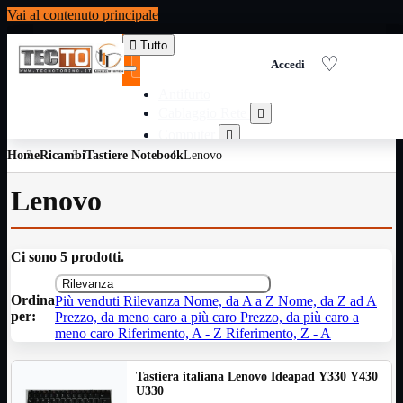
Vai al contenuto principale

Tutto
Antifurto
Cablaggio Rete

Computer

Home
Ricambi
Tastiere Notebook
Consumabili per stampanti
Lenovo

Domotica

Lenovo
Elettricita

Informatica

Materiale Ufficio

Ci sono 5 prodotti.
Ricambi

Rilevanza
Ricondizionati

Ordina
Più venduti
Rilevanza
Nome, da A a Z
Nome, da Z ad A
Servizi

per:
Prezzo, da meno caro a più caro
Prezzo, da più caro a
Telefoni

meno caro
Riferimento, A - Z
Riferimento, Z - A
Videosorveglianza

Tastiera italiana Lenovo Ideapad Y330 Y430
Domotica
Mostra tutti i prodotti
U330
ZigBee