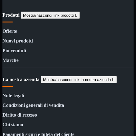
3G WiFi
4G WiFi
Prodotti
ADSL2 WiFi
Mostra/nascondi link prodotti

Cablati
WiFi
Offerte
Ripetitore WiFi
Mostra tutti i prodotti
Nuovi prodotti
Doppia Banda
Singola Banda
Più venduti
Scheda di Rete
Mostra tutti i prodotti
Marche
PCI
PCI-Express
Switch Rete
Mostra tutti i prodotti
La nostra azienda
Mostra/nascondi link la nostra azienda

10/100/1000Mps
10Gbit
Note legali
Cavi
Mostra tutti i prodotti
Condizioni generali di vendita
Alimentazione

Dati

Diritto di recesso
Display Port
Chi siamo
DVI
HDMI
Pagamenti sicuri e tutela del cliente