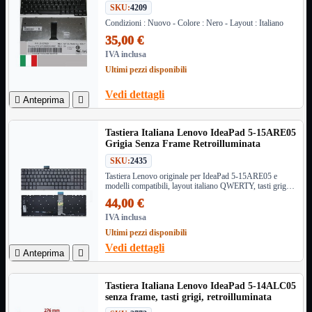
SKU:
4209
Informatica
Mostra tutti i prodotti
Condizioni : Nuovo - Colore : Nero - Layout : Italiano
Accessori

35,00 €
Adattatore

IVA inclusa
Alimentatori

Ultimi pezzi disponibili
Assemblaggio

Vedi dettagli

Anteprima

Audio

Bay
Box Esterni
Tastiera Italiana Lenovo IdeaPad 5-15ARE05
Grigia Senza Frame Retroilluminata
Cabinet

Cavi
SKU:
2435

Tastiera Lenovo originale per IdeaPad 5-15ARE05 e
Contenitori

modelli compatibili, layout italiano QWERTY, tasti grigi
CPU

retroilluminati, dimensioni 329 x 106 mm.
44,00 €
Dissipatori

IVA inclusa
Hard Disk

Ultimi pezzi disponibili
Laboratorio

Vedi dettagli

Anteprima

MainBoard

Masterizzatori

Tastiera Italiana Lenovo IdeaPad 5-14ALC05
MediaPlayer
senza frame, tasti grigi, retroilluminata
Memorie
