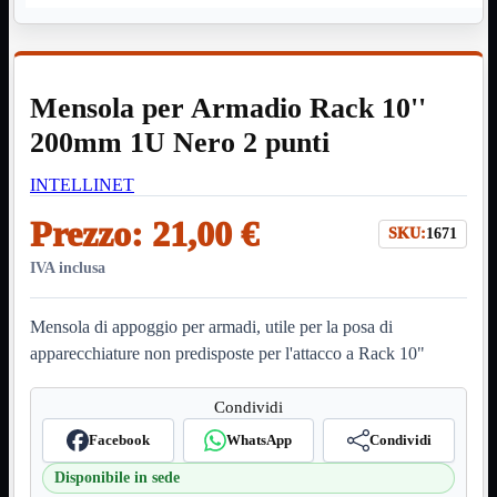
HDMI Switch
KVM
Prolunga

Telefono
TEST
Mensola per Armadio Rack 10''
USB Type-C
USB2
200mm 1U Nero 2 punti

USB3

INTELLINET
VGA

Prezzo:
21,00 €
Alimentazione
Mostra tutti i prodotti
SKU:
1671
220Volt
Molex
IVA inclusa
Prolunga
Sata
Mensola di appoggio per armadi, utile per la posa di
VGA
apparecchiature non predisposte per l'attacco a Rack 10"
USB2
Mostra tutti i prodotti
A/A Maschio
Micro
Condividi
Mini
Facebook
WhatsApp
Condividi
OTG
Prolunga
Disponibile in sede
Stampante