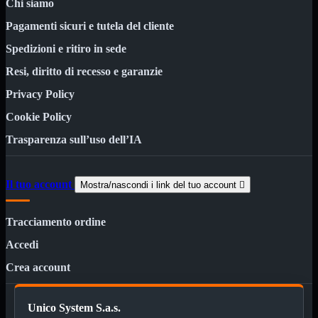
Chi siamo
Custodie
Supporti
Pagamenti sicuri e tutela del cliente
Software
Mostra tutti i prodotti
Spedizioni e ritiro in sede
Antivirus
Controllo Parentale
Resi, diritto di recesso e garanzie
Gestionale
Licenza Digitale
Privacy Policy
Sistemi Operativi
Cookie Policy
Hard Disk
Mostra tutti i prodotti
Trasparenza sull’uso dell’IA
Esterni
Sata 2,5
Sata 3,5
Sata 3,5 Server
Il tuo account
Mostra/nascondi i link del tuo account

SSD 2,5
SSD Esterni
SSD M.2
Tracciamento ordine
SSD NVMe
Accedi
Tastiere
Mostra tutti i prodotti
Crea account
Bluetooth
Gomma
Illuminate
Unico System S.a.s.
Kit 2 in 1