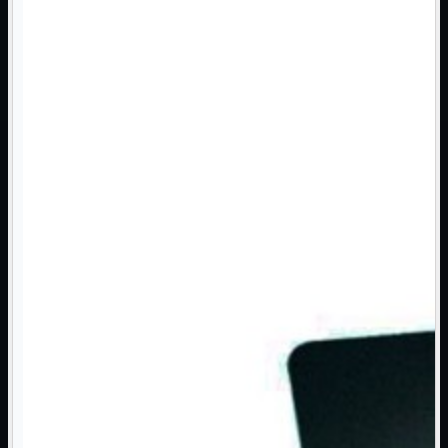
Monitor

Mouse

Networking

Pulizia

Schede

Software

Speaker

Stampanti

Supporti

Tablet

Tastiere

UPS

Varie
Webcam
Networking
Mostra tutti i prodotti
Access Point

Antenne WiFi
Firewall
NAS