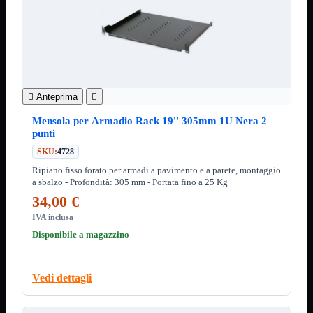
3.0
Type C
Stampanti
Mostra tutti i prodotti
Etichettatrici
Inkjet

Laser


Anteprima

Inkjet
Mostra tutti i prodotti
Multifunzione
Mensola per Armadio Rack 19'' 305mm 1U Nera 2
punti
Laser
Mostra tutti i prodotti
SKU:
4728
BN
Ripiano fisso forato per armadi a pavimento e a parete, montaggio
Cabinet
Mostra tutti i prodotti
a sbalzo - Profondità: 305 mm - Portata fino a 25 Kg
Con Alimentatore
34,00 €
Senza Alimentatore
IVA inclusa
Speaker
Mostra tutti i prodotti
Disponibile a magazzino
Alimentazione USB
Microfono
Portatili Bluetooth
Vedi dettagli
Sistema 2.1
Dissipatori
Mostra tutti i prodotti