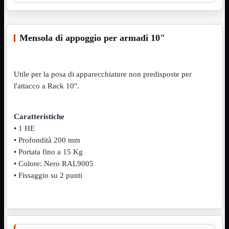
VGA
Mostra tutti i prodotti
Maschio-Femmina
Maschio-Maschio
Mensola di appoggio per armadi 10"
Sdoppiatore
Splitter
VGA to HDMI
Utile per la posa di apparecchiature non predisposte per
Dati
Mostra tutti i prodotti
E-Sata
l'attacco a Rack 10".
Sas
Sata
Caratteristiche
Prolunga
Mostra tutti i prodotti
• 1 HE
EPS
• Profondità 200 mm
USB3
Mostra tutti i prodotti
• Portata fino a 15 Kg
Dati
• Colore: Nero RAL9005
Micro
Prolunga
• Fissaggio su 2 punti
Adattatore
Mostra tutti i prodotti
CDROM to Hard Disk
IDE to SATA
m2 to SATA
NVMe to MacBook