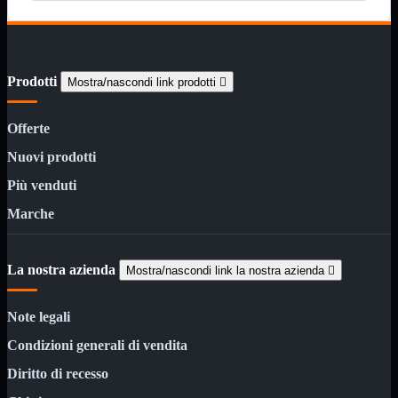
Minuteria
Porta CD
CPU
Mostra tutti i prodotti
AMD

Prodotti
Mostra/nascondi link prodotti

INTEL

AMD
Mostra tutti i prodotti
Offerte
AM4
AM5
Nuovi prodotti
INTEL
Mostra tutti i prodotti
Più venduti
Socket 1700
Marche
Socket 1851
Audio
Mostra tutti i prodotti
Auricolari
La nostra azienda
Mostra/nascondi link la nostra azienda

Cuffie Bluetooth
Cuffie Microfono
PCI Audio
Note legali
USB Audio
Condizioni generali di vendita
Tablet
Mostra tutti i prodotti
4G-LTE
Diritto di recesso
Accessori