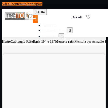
Vai al contenuto principale

Tutto
Antifurto
Cablaggio Rete

Computer

Home
Cablaggio Rete
Rack 10" e 19"
Consumabili per stampanti
Mensole rack
Mensola per Armadio Ra

Domotica

Elettricita

Informatica

Materiale Ufficio

Ricambi

Ricondizionati

Servizi

Telefoni

Videosorveglianza

Domotica
Mostra tutti i prodotti
ZigBee