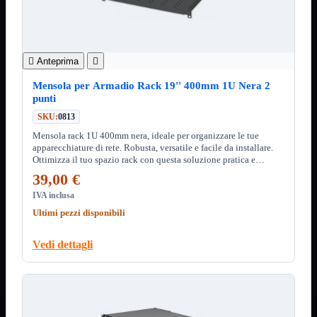
Notebook

PC

Tablet
USB


Anteprima

Notebook
Mostra tutti i prodotti
Mensola per Armadio Rack 19'' 400mm 1U Nera 2
ACER
punti
APPLE
ASUS
SKU:
0813
DELL
Mensola rack 1U 400mm nera, ideale per organizzare le tue
HP
apparecchiature di rete. Robusta, versatile e facile da installare.
IBM/LENOVO
Ottimizza il tuo spazio rack con questa soluzione pratica e
MICROSOFT
funzionale.
SAMSUNG
39,00 €
SONY
IVA inclusa
TOSHIBA
Ultimi pezzi disponibili
Universali
PC
Mostra tutti i prodotti
Vedi dettagli
ATX 3.0
ATX Certificati
ATX Standard
MICRO-ATX
USB
Mostra tutti i prodotti