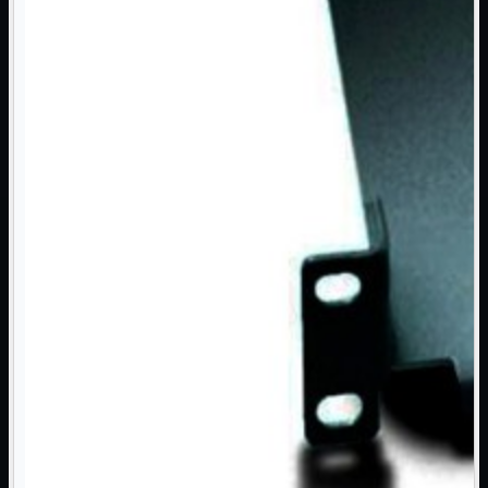
NAS Ricondizionato
PowerLine
Ripetitore WiFi

Router

Scheda di Rete

Switch POE
Switch Rete

VOIP

WiFi

Access Point
Mostra tutti i prodotti
Uso Esterno
Uso Interno
WiFi
Mostra tutti i prodotti
PCI
PCI-Express
USB
VOIP
Mostra tutti i prodotti
Adattatori
Telefoni
Router
Mostra tutti i prodotti