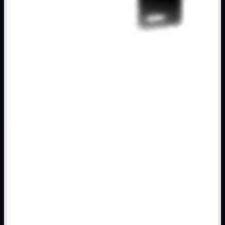
3G WiFi
4G WiFi
ADSL2 WiFi
Cablati
WiFi
Ripetitore WiFi
Mostra tutti i prodotti
Doppia Banda
Singola Banda
Scheda di Rete
Mostra tutti i prodotti
PCI
PCI-Express
Switch Rete
Mostra tutti i prodotti
10/100/1000Mps
10Gbit
Cavi
Mostra tutti i prodotti
Alimentazione

Dati

Display Port
DVI
HDMI