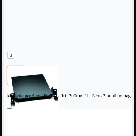
Informatica
Mostra tutti i prodotti
Accessori

Adattatore

Alimentatori

Assemblaggio

Audio

Bay

Box Esterni
Cabinet

Cavi

Contenitori

CPU

Dissipatori

Mensola per Armadio Rack 10'' 200mm 1U Nero 2 punti immagini
Hard Disk

Laboratorio

MainBoard

Masterizzatori

MediaPlayer
Memorie
