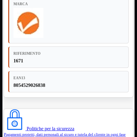
MARCA
NVMe to PCIe
NVMe to USB3
Parallela to Seriale
PS2
Seriale to Parallela
Switch USB2
USB
USB Type-C
USB2 Interni
RIFERIMENTO
USB3 Interni
VGA to LAN
1671
Laboratorio
Mostra tutti i prodotti
Alimentazione
EAN13
Cavi Test
8054529026838
Colla
Detergenti
Magnetizzatori
Misuratori
Misurazione
Nastro
Saldatura
Spray
Politiche per la sicurezza
Taglio
Pagamenti protetti, dati personali al sicuro e tutela del cliente in ogni fase
Utensili