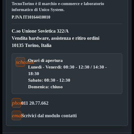
Kit Wireless
TecnoTorino è il marchio e-commerce e laboratorio
Kit Wireless con Touch
informatico di Unico System.
Mini
P.IVA IT10164410010
USB
MainBoard
Mostra tutti i prodotti
C.so Unione Sovietica 322/A
AMD

Vendita hardware, assistenza e ritiro ordini
INTEL

10135 Torino, Italia
AMD
Mostra tutti i prodotti
AM4
Orari di apertura
schedule
AM5
Lunedì - Venerdì: 08:30 - 12:30 / 14:30 -
INTEL
Mostra tutti i prodotti
18:30
1700
Sabato: 08:30 - 12:30
Domenica: chiuso
Masterizzatori
Mostra tutti i prodotti
Blu-Ray
Esterni
phone
011 20.77.662
Interni
Notebook
email
Scrivici dal modulo contatti
Memorie
Mostra tutti i prodotti
Desktop

Notebook