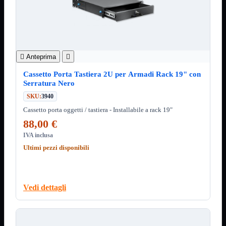
12Volt
220Volt
Pulizia
Mostra tutti i prodotti
Salviette
Spray

Anteprima

Accessori
Mostra tutti i prodotti
Cassetto Porta Tastiera 2U per Armadi Rack 19" con
Borse Notebook

Serratura Nero
Docking Station
SKU:
3940
HUB USB

Cassetto porta oggetti / tastiera - Installabile a rack 19"
Joypad Joystick
Lettore di Memorie
88,00 €
Lettori Barcode
IVA inclusa
Supporti Notebook
Supporti PC
Ultimi pezzi disponibili
Borse Notebook
Mostra tutti i prodotti
da 12" a 15,6"
meno di 12"
Vedi dettagli
superiore a 15,6"
HUB USB
Mostra tutti i prodotti
2.0