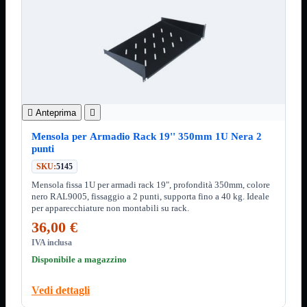
ChipSet
Hard Disk
Ventole

Ventole CPU
Ventole
Mostra tutti i prodotti
40x40
50x50
60x60

Anteprima

70x70
80x80
Mensola per Armadio Rack 19'' 350mm 1U Nera 2
92x92
punti
120x120
140x140
SKU:
5145
Cavi
Mensola fissa 1U per armadi rack 19", profondità 350mm, colore
PCI
nero RAL9005, fissaggio a 2 punti, supporta fino a 40 kg. Ideale
Viti
per apparecchiature non montabili su rack.
36,00 €
Supporti
Mostra tutti i prodotti
CDROM
IVA inclusa
DVD-R
Disponibile a magazzino
DVD+R
Contenitori
Mostra tutti i prodotti
Vedi dettagli
Hard Disk