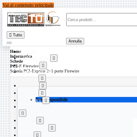
Vai al contenuto principale

Home
CATEGORIE


Tutto
Annulla
Antifurto
Home
Informatica
Cablaggio Rete

Schede
Computer

PCI-E Firewire
Scheda PCI-Express 2+1 porte Firewire
Consumabili per
stampanti

Domotica

Elettricita

Non disponibile
Informatica

Materiale Ufficio

Ricambi

Ricondizionati

Servizi
