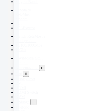
Singola Banda
Scheda di
Rete
Mostra tutti i
prodotti
PCI
PCI-Express
Switch Rete
Mostra
tutti i prodotti
10/100/1000Mps
10Gbit
Cavi
Mostra tutti i
prodotti
Alimentazione

Dati

Display Port
DVI
HDMI
HDMI Switch
KVM
Prolunga

Telefono