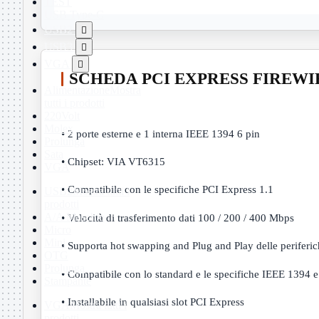
TEST
USB Type-C
USB2

USB3

VGA

SCHEDA PCI EXPRESS FIREWIRE 
Alimentazione
Mostra
tutti i prodotti
220Volt
Molex
• 2 porte esterne e 1 interna IEEE 1394 6 pin
Prolunga
Sata
• Chipset: VIA VT6315
VGA
• Compatibile con le specifiche PCI Express 1.1
USB2
Mostra tutti i
prodotti
A/A Maschio
• Velocità di trasferimento dati 100 / 200 / 400 Mbps
Micro
Mini
• Supporta hot swapping and Plug and Play delle periferi
OTG
Prolunga
• Compatibile con lo standard e le specifiche IEEE 1394 
Stampante
• Installabile in qualsiasi slot PCI Express
VGA
Mostra tutti i
prodotti