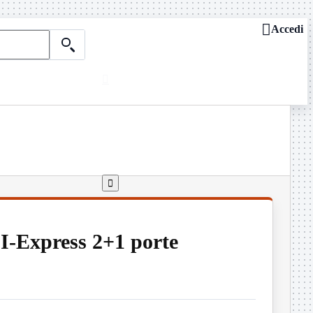

Accedi

Chi siamo
ASSISTENZA REMOTA

Dove siamo
Contattaci
Guide e news

I-Express 2+1 porte