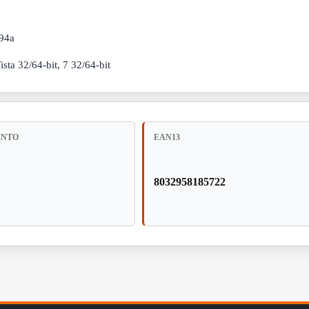
394a
ta 32/64-bit, 7 32/64-bit
ENTO
EAN13
8032958185722