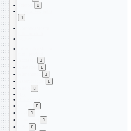
Telefoni

Videosorveglianza

Domotica
Mostra
tutti i prodotti
ZigBee
Informatica
Mostra
tutti i prodotti
Accessori

Adattatore

Alimentatori

Assemblaggio

Audio

Bay
Box Esterni
Cabinet

Cavi

Contenitori

CPU
