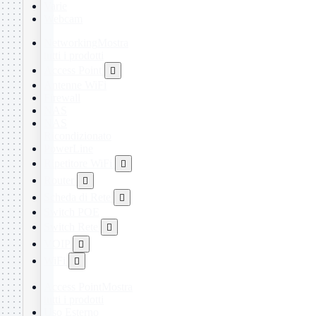
Varie
Webcam
Networking
Mostra
tutti i prodotti
Access Point

Antenne WiFi
Firewall
NAS
NAS
Ricondizionato
PowerLine
Ripetitore WiFi

Router

Scheda di Rete

Switch POE
Switch Rete

VOIP

WiFi

Access Point
Mostra
tutti i prodotti
Uso Esterno