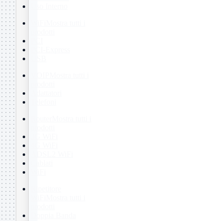
Uso Interno
WiFi
Mostra tutti i
prodotti
PCI
PCI-Express
USB
VOIP
Mostra tutti i
prodotti
Adattatori
Telefoni
Router
Mostra tutti i
prodotti
3G WiFi
4G WiFi
ADSL2 WiFi
Cablati
WiFi
Ripetitore
WiFi
Mostra tutti i
prodotti
Doppia Banda