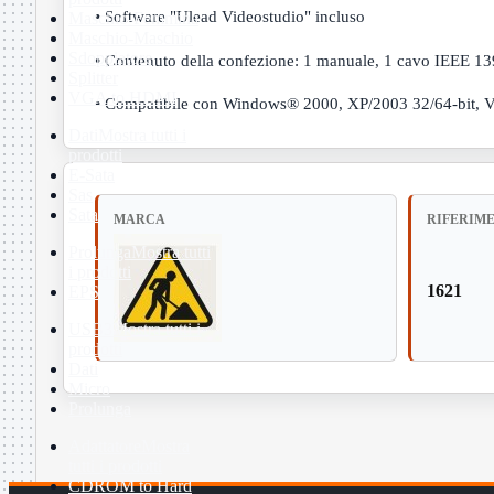
• Software "Ulead Videostudio" incluso
Maschio-Femmina
Maschio-Maschio
Sdoppiatore
• Contenuto della confezione: 1 manuale, 1 cavo IEEE 1
Splitter
VGA to HDMI
• Compatibile con Windows® 2000, XP/2003 32/64-bit, Vis
Dati
Mostra tutti i
prodotti
E-Sata
Sas
Sata
MARCA
RIFERIM
Prolunga
Mostra tutti
i prodotti
1621
EPS
USB3
Mostra tutti i
prodotti
Dati
Micro
Prolunga
Adattatore
Mostra
tutti i prodotti
CDROM to Hard