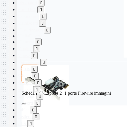
Dissipatori

Hard Disk

Laboratorio

MainBoard

Masterizzatori

MediaPlayer
Memorie

Monitor

Mouse

Networking

Pulizia


Schede

Software

Speaker

Scheda PCI-Express 2+1 porte Firewire immagini
Stampanti

Supporti

Tablet

Tastiere

UPS
