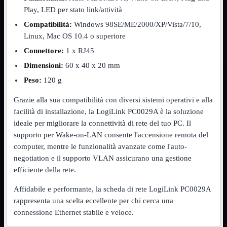
NVMe to PCIe
Play, LED per stato link/attività
NVMe to USB3
Compatibilità:
Windows 98SE/ME/2000/XP/Vista/7/10,
Parallela to Seriale
PS2
Linux, Mac OS 10.4 o superiore
Seriale to Parallela
Connettore:
1 x RJ45
Switch USB2
USB
Dimensioni:
60 x 40 x 20 mm
USB Type-C
Peso:
120 g
USB2 Interni
USB3 Interni
VGA to LAN
Grazie alla sua compatibilità con diversi sistemi operativi e alla
facilità di installazione, la LogiLink PC0029A è la soluzione
Laboratorio
Mostra tutti i prodotti
ideale per migliorare la connettività di rete del tuo PC. Il
Alimentazione
Cavi Test
supporto per Wake-on-LAN consente l'accensione remota del
Colla
computer, mentre le funzionalità avanzate come l'auto-
Detergenti
negotiation e il supporto VLAN assicurano una gestione
Magnetizzatori
efficiente della rete.
Misuratori
Misurazione
Affidabile e performante, la scheda di rete LogiLink PC0029A
Nastro
Saldatura
rappresenta una scelta eccellente per chi cerca una
Spray
connessione Ethernet stabile e veloce.
Taglio
Utensili