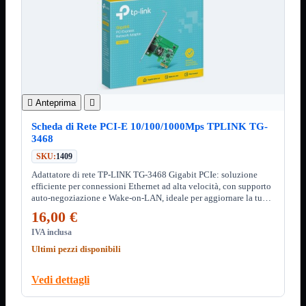
3.0
Type C
Stampanti
Mostra tutti i prodotti
Etichettatrici
Inkjet

Laser


Anteprima

Inkjet
Mostra tutti i prodotti
Multifunzione
Scheda di Rete PCI-E 10/100/1000Mps TPLINK TG-
3468
Laser
Mostra tutti i prodotti
BN
SKU:
1409
Cabinet
Mostra tutti i prodotti
Adattatore di rete TP-LINK TG-3468 Gigabit PCIe: soluzione
efficiente per connessioni Ethernet ad alta velocità, con supporto
Con Alimentatore
auto-negoziazione e Wake-on-LAN, ideale per aggiornare la tua
Senza Alimentatore
rete.
16,00 €
Speaker
Mostra tutti i prodotti
IVA inclusa
Alimentazione USB
Microfono
Ultimi pezzi disponibili
Portatili Bluetooth
Sistema 2.1
Vedi dettagli
Dissipatori
Mostra tutti i prodotti