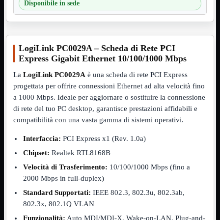
Disponibile in sede
VGA
Mostra tutti i prodotti
Maschio-Femmina
Maschio-Maschio
Sdoppiatore
Splitter
LogiLink PC0029A – Scheda di Rete PCI
VGA to HDMI
Express Gigabit Ethernet 10/100/1000 Mbps
Dati
Mostra tutti i prodotti
La
LogiLink PC0029A
è una scheda di rete PCI Express
E-Sata
progettata per offrire connessioni Ethernet ad alta velocità fino
Sas
a 1000 Mbps. Ideale per aggiornare o sostituire la connessione
Sata
di rete del tuo PC desktop, garantisce prestazioni affidabili e
Prolunga
Mostra tutti i prodotti
compatibilità con una vasta gamma di sistemi operativi.
EPS
Interfaccia:
PCI Express x1 (Rev. 1.0a)
USB3
Mostra tutti i prodotti
Dati
Chipset:
Realtek RTL8168B
Micro
Velocità di Trasferimento:
10/100/1000 Mbps (fino a
Prolunga
2000 Mbps in full-duplex)
Adattatore
Mostra tutti i prodotti
Standard Supportati:
IEEE 802.3, 802.3u, 802.3ab,
CDROM to Hard Disk
IDE to SATA
802.3x, 802.1Q VLAN
m2 to SATA
Funzionalità:
Auto MDI/MDI-X, Wake-on-LAN, Plug-and-
NVMe to MacBook