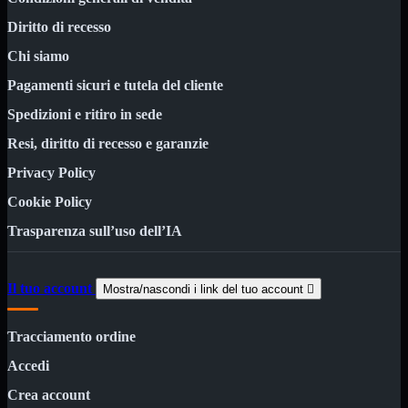
Kit Wireless
Kit Wireless con Touch
Diritto di recesso
Mini
USB
Chi siamo
MainBoard
Mostra tutti i prodotti
Pagamenti sicuri e tutela del cliente
AMD

Spedizioni e ritiro in sede
INTEL

Resi, diritto di recesso e garanzie
AMD
Mostra tutti i prodotti
Privacy Policy
AM4
AM5
Cookie Policy
INTEL
Mostra tutti i prodotti
Trasparenza sull’uso dell’IA
1700
Masterizzatori
Mostra tutti i prodotti
Blu-Ray
Il tuo account
Mostra/nascondi i link del tuo account

Esterni
Interni
Notebook
Tracciamento ordine
Accedi
Memorie
Mostra tutti i prodotti
Desktop

Crea account
Notebook