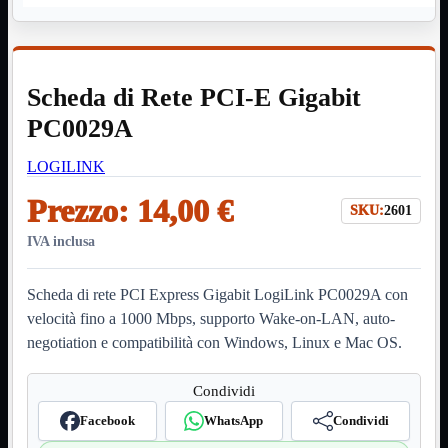
HDMI Switch
KVM
Prolunga

Telefono
TEST
Scheda di Rete PCI-E Gigabit
USB Type-C
USB2
PC0029A

USB3

LOGILINK
VGA

Prezzo:
14,00 €
Alimentazione
Mostra tutti i prodotti
SKU:
2601
220Volt
Molex
IVA inclusa
Prolunga
Sata
Scheda di rete PCI Express Gigabit LogiLink PC0029A con
VGA
velocità fino a 1000 Mbps, supporto Wake-on-LAN, auto-
USB2
Mostra tutti i prodotti
negotiation e compatibilità con Windows, Linux e Mac OS.
A/A Maschio
Micro
Mini
Condividi
OTG
Prolunga
Facebook
WhatsApp
Condividi
Stampante