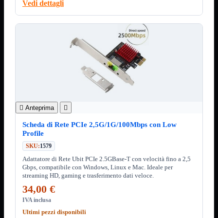
Minuteria
Vedi dettagli
Porta CD
CPU
Mostra tutti i prodotti
AMD

INTEL

AMD
Mostra tutti i prodotti
AM4
AM5
INTEL
Mostra tutti i prodotti

Anteprima

Socket 1700
Socket 1851
Scheda di Rete PCIe 2,5G/1G/100Mbps con Low
Profile
Audio
Mostra tutti i prodotti
Auricolari
SKU:
1579
Cuffie Bluetooth
Adattatore di Rete Ubit PCIe 2.5GBase-T con velocità fino a 2,5
Cuffie Microfono
Gbps, compatibile con Windows, Linux e Mac. Ideale per
PCI Audio
streaming HD, gaming e trasferimento dati veloce.
USB Audio
34,00 €
Tablet
Mostra tutti i prodotti
IVA inclusa
4G-LTE
Ultimi pezzi disponibili
Accessori