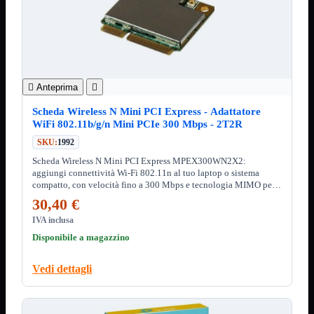
12Volt
220Volt
Pulizia
Mostra tutti i prodotti
Salviette
Spray

Anteprima

Accessori
Mostra tutti i prodotti
Borse Notebook

Scheda Wireless N Mini PCI Express - Adattatore
Docking Station
WiFi 802.11b/g/n Mini PCIe 300 Mbps - 2T2R
HUB USB

SKU:
1992
Joypad Joystick
Scheda Wireless N Mini PCI Express MPEX300WN2X2:
Lettore di Memorie
aggiungi connettività Wi-Fi 802.11n al tuo laptop o sistema
Lettori Barcode
compatto, con velocità fino a 300 Mbps e tecnologia MIMO per
Supporti Notebook
prestazioni ottimali.
30,40 €
Supporti PC
IVA inclusa
Borse Notebook
Mostra tutti i prodotti
Disponibile a magazzino
da 12" a 15,6"
meno di 12"
superiore a 15,6"
Vedi dettagli
HUB USB
Mostra tutti i prodotti
2.0