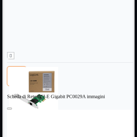
Informatica
Mostra tutti i prodotti
Accessori

Adattatore

Alimentatori

Assemblaggio

Audio

Bay

Box Esterni
Cabinet

Cavi

Contenitori

CPU

Dissipatori

Scheda di Rete PCI-E Gigabit PC0029A immagini
Hard Disk

Laboratorio

MainBoard

Masterizzatori

MediaPlayer
Memorie
