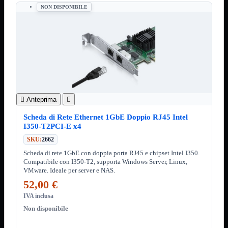
ChipSet
NON DISPONIBILE
Hard Disk
Ventole

Ventole CPU
Ventole
Mostra tutti i prodotti
40x40
50x50
60x60
70x70
80x80

Anteprima

92x92
120x120
Scheda di Rete Ethernet 1GbE Doppio RJ45 Intel
140x140
I350-T2PCI-E x4
Cavi
SKU:
2662
PCI
Viti
Scheda di rete 1GbE con doppia porta RJ45 e chipset Intel I350.
Compatibile con I350-T2, supporta Windows Server, Linux,
Supporti
Mostra tutti i prodotti
VMware. Ideale per server e NAS.
CDROM
52,00 €
DVD-R
DVD+R
IVA inclusa
Non disponibile
Contenitori
Mostra tutti i prodotti
Hard Disk