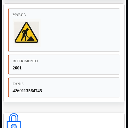
Assemblaggio
Mostra tutti i prodotti
Basette
MARCA
Binari Hard Disk
Fascette
Guaina Termorestringente
Pasta Termica
Staffa

Staffa
Mostra tutti i prodotti
E-Sata
RIFERIMENTO
Parallela
Seriale
2601
USB
UPS
Mostra tutti i prodotti
EAN13
Batterie
4260113564745
Cavi Alimentazione
Connettori
Gruppi
Multiprese
Alimentatori
Mostra tutti i prodotti
5Volts