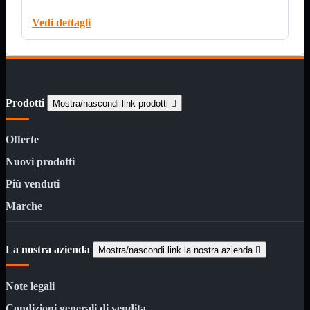
Custodie
Supporti
Vedi dettagli
Software
Mostra tutti i prodotti
Antivirus
Controllo Parentale
Gestionale
Licenza Digitale
Prodotti
Sistemi Operativi
Mostra/nascondi link prodotti

Hard Disk
Mostra tutti i prodotti
Offerte
Esterni
Sata 2,5
Nuovi prodotti
Sata 3,5
Sata 3,5 Server
Più venduti
SSD 2,5
SSD Esterni
Marche
SSD M.2
SSD NVMe
La nostra azienda
Tastiere
Mostra tutti i prodotti
Mostra/nascondi link la nostra azienda

Bluetooth
Gomma
Note legali
Illuminate
Kit 2 in 1
Condizioni generali di vendita