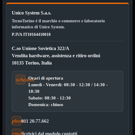

Pendrive

Unico System S.a.s.
SD - Micro SD
TecnoTorino è il marchio e-commerce e laboratorio
Notebook
Mostra tutti i prodotti
informatico di Unico System.
SODDR
SODDR2
P.IVA IT10164410010
SODDR3
SODDR4
C.so Unione Sovietica 322/A
SODDR5
Vendita hardware, assistenza e ritiro ordini
Desktop
Mostra tutti i prodotti
10135 Torino, Italia
DDR4
DDR4 Dual Channel
DDR5
Orari di apertura
schedule
Lunedì - Venerdì: 08:30 - 12:30 / 14:30 -
Pendrive
Mostra tutti i prodotti
18:30
Sicurezza
Sabato: 08:30 - 12:30
Type C
USB 3.0
Domenica: chiuso
Monitor
Mostra tutti i prodotti
Accessori
phone
011 20.77.662
Mouse
Mostra tutti i prodotti
email
Scrivici dal modulo contatti