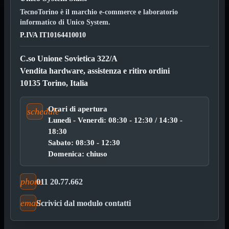
HDMI Switch
KVM
TecnoTorino è il marchio e-commerce e laboratorio
Prolunga
informatico di Unico System.

Telefono
P.IVA IT10164410010
TEST
USB Type-C
C.so Unione Sovietica 322/A
USB2

Vendita hardware, assistenza e ritiro ordini
USB3

10135 Torino, Italia
VGA

Alimentazione
Mostra tutti i prodotti
Orari di apertura
schedule
220Volt
Lunedì - Venerdì: 08:30 - 12:30 / 14:30 -
Molex
18:30
Prolunga
Sata
Sabato: 08:30 - 12:30
VGA
Domenica: chiuso
USB2
Mostra tutti i prodotti
A/A Maschio
phone
011 20.77.662
Micro
Mini
email
Scrivici dal modulo contatti
OTG
Prolunga
Stampante