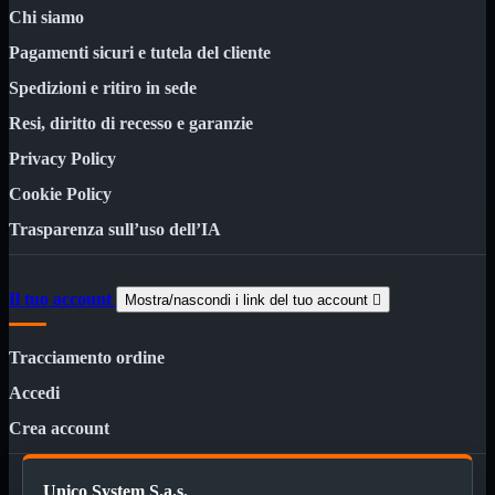
3G WiFi
Chi siamo
4G WiFi
Pagamenti sicuri e tutela del cliente
ADSL2 WiFi
Cablati
Spedizioni e ritiro in sede
WiFi
Resi, diritto di recesso e garanzie
Ripetitore WiFi
Mostra tutti i prodotti
Doppia Banda
Privacy Policy
Singola Banda
Cookie Policy
Scheda di Rete
Mostra tutti i prodotti
Trasparenza sull’uso dell’IA
PCI
PCI-Express
Switch Rete
Mostra tutti i prodotti
Il tuo account
Mostra/nascondi i link del tuo account

10/100/1000Mps
10Gbit
Tracciamento ordine
Cavi
Mostra tutti i prodotti
Alimentazione

Accedi
Dati

Crea account
Display Port
DVI
HDMI
Unico System S.a.s.