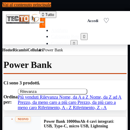
Vai al contenuto principale

Tutto
Antifurto
Cablaggio Rete

Computer

Home
Ricambi
Cellulari
Power Bank
Consumabili per stampanti

Domotica

Power Bank
Elettricita

Informatica

Materiale Ufficio

Ci sono 3 prodotti.
Ricambi

Rilevanza
Ricondizionati

Ordina
Più venduti
Rilevanza
Nome, da A a Z
Nome, da Z ad A
Servizi

per:
Prezzo, da meno caro a più caro
Prezzo, da più caro a
Telefoni

meno caro
Riferimento, A - Z
Riferimento, Z - A
Videosorveglianza

NUOVO
Power Bank 10000mAh 4 cavi integrati:
Domotica
Mostra tutti i prodotti
USB, Type-C, micro USB, Lightning
ZigBee