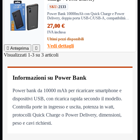
Monitor

SKU:
2133
Mouse

Power Bank 10000mAh con Quick Charge e Power
Delivery, doppia porta USB-C/USB-A, compatibilità
Networking

universale e design compatto. Potenza massima 22,5W
27,00 €
per ricariche rapide ed efficienti ovunque.
Pulizia

IVA inclusa
Schede

Ultimi pezzi disponibili
Software

Vedi dettagli

Anteprima

Speaker

Visualizzati 1-3 su 3 articoli
Stampanti

Supporti

Tablet

Informazioni su Power Bank
Tastiere

UPS

Power bank da 10000 mAh per ricaricare smartphone e
Varie
dispositivi USB, con ricarica rapida secondo il modello.
Webcam
Controlla porte in ingresso e uscita, potenza in watt,
Networking
Mostra tutti i prodotti
protocolli Quick Charge o Power Delivery, dimensioni,
Access Point

peso e cavi richiesti.
Antenne WiFi
Firewall
NAS