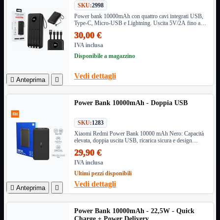
SKU:
2998
Informatica
Mostra tutti i prodotti
Power bank 10000mAh con quattro cavi integrati USB,
Type-C, Micro-USB e Lightning. Uscita 5V/2A fino a
Accessori

10W e dimensioni compatte.
30,00 €
Adattatore

IVA inclusa
Alimentatori

Disponibile a magazzino
Assemblaggio

Audio

Vedi dettagli

Anteprima

Bay
Box Esterni
Cabinet

Power Bank 10000mAh - Doppia USB
Cavi

SKU:
1283
Contenitori

Xiaomi Redmi Power Bank 10000 mAh Nero: Capacità
CPU

elevata, doppia uscita USB, ricarica sicura e design
compatto. L'accessorio perfetto per mantenere i tuoi
Dissipatori

29,90 €
dispositivi sempre carichi ovunque.
Hard Disk

IVA inclusa
Laboratorio

Ultimi pezzi disponibili
Vedi dettagli
MainBoard


Anteprima

Masterizzatori

MediaPlayer
Power Bank 10000mAh - 22,5W - Quick
Memorie

Charge + Power Delivery