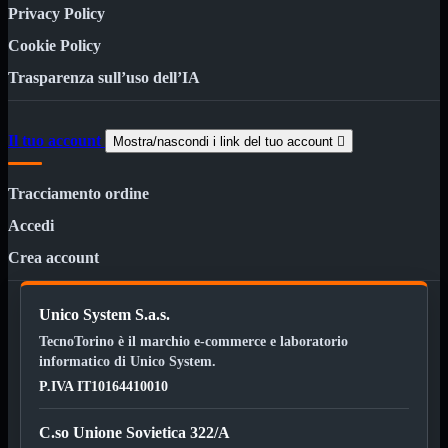
Minuteria
Privacy Policy
Porta CD
Cookie Policy
CPU
Mostra tutti i prodotti
Trasparenza sull’uso dell’IA
AMD

INTEL

AMD
Mostra tutti i prodotti
Il tuo account
Mostra/nascondi i link del tuo account

AM4
AM5
Tracciamento ordine
INTEL
Mostra tutti i prodotti
Accedi
Socket 1700
Socket 1851
Crea account
Audio
Mostra tutti i prodotti
Auricolari
Unico System S.a.s.
Cuffie Bluetooth
Cuffie Microfono
TecnoTorino è il marchio e-commerce e laboratorio
PCI Audio
informatico di Unico System.
USB Audio
P.IVA IT10164410010
Tablet
Mostra tutti i prodotti
4G-LTE
C.so Unione Sovietica 322/A
Accessori