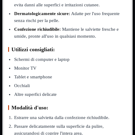
NVMe to PCIe
evita danni alle superfici e irritazioni cutanee.
NVMe to USB3
Dermatologicamente sicure:
Adatte per l'uso frequente
Parallela to Seriale
senza rischi per la pelle.
PS2
Seriale to Parallela
Confezione richiudibile:
Mantiene le salviette fresche e
Switch USB2
umide, pronte all'uso in qualsiasi momento.
USB
USB Type-C
USB2 Interni
Utilizzi consigliati:
USB3 Interni
VGA to LAN
Schermi di computer e laptop
Monitor TV
Laboratorio
Mostra tutti i prodotti
Alimentazione
Tablet e smartphone
Cavi Test
Colla
Occhiali
Detergenti
Altre superfici delicate
Magnetizzatori
Misuratori
Modalità d'uso:
Misurazione
Nastro
Estrarre una salvietta dalla confezione richiudibile.
Saldatura
Spray
Passare delicatamente sulla superficie da pulire,
Taglio
assicurandosi di coprire l'intera area.
Utensili