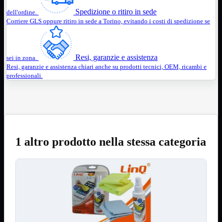
12Volt
Spedizione o ritiro in sede
dell'ordine.
220Volt
Corriere GLS oppure ritiro in sede a Torino, evitando i costi di spedizione se
Pulizia
Mostra tutti i prodotti
Salviette
Spray
Resi, garanzie e assistenza
sei in zona.
Accessori
Mostra tutti i prodotti
Resi, garanzie e assistenza chiari anche su prodotti tecnici, OEM, ricambi e
professionali.
Borse Notebook

Docking Station
HUB USB

Joypad Joystick
Lettore di Memorie
Lettori Barcode
Supporti Notebook
1 altro prodotto nella stessa categoria
Supporti PC
Borse Notebook
Mostra tutti i prodotti
da 12" a 15,6"
meno di 12"
superiore a 15,6"
HUB USB
Mostra tutti i prodotti
2.0