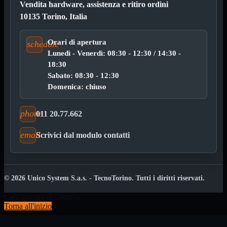
Vendita hardware, assistenza e ritiro ordini
Custodie
Supporti
10135 Torino, Italia
Software
Mostra tutti i prodotti
Antivirus
Orari di apertura
schedule
Controllo Parentale
Lunedì - Venerdì: 08:30 - 12:30 / 14:30 -
Gestionale
18:30
Licenza Digitale
Sabato: 08:30 - 12:30
Sistemi Operativi
Domenica: chiuso
Hard Disk
Mostra tutti i prodotti
Esterni
Sata 2,5
phone
011 20.77.662
Sata 3,5
Sata 3,5 Server
email
Scrivici dal modulo contatti
SSD 2,5
SSD Esterni
SSD M.2
SSD NVMe
© 2026 Unico System S.a.s. - TecnoTorino. Tutti i diritti riservati.
Tastiere
Mostra tutti i prodotti
Bluetooth
Caricamento in corso ...
Gomma
Torna all'inizio
Illuminate
Kit 2 in 1