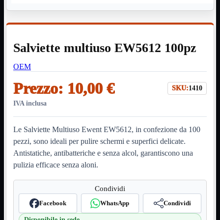
HDMI Switch
KVM
Prolunga

Telefono
TEST
Salviette multiuso EW5612 100pz
USB Type-C
USB2

OEM
USB3

VGA

Prezzo:
10,00 €
SKU:
1410
Alimentazione
Mostra tutti i prodotti
IVA inclusa
220Volt
Molex
Prolunga
Le Salviette Multiuso Ewent EW5612, in confezione da 100
Sata
pezzi, sono ideali per pulire schermi e superfici delicate.
VGA
Antistatiche, antibatteriche e senza alcol, garantiscono una
USB2
Mostra tutti i prodotti
pulizia efficace senza aloni.
A/A Maschio
Micro
Mini
Condividi
OTG
Facebook
WhatsApp
Condividi
Prolunga
Stampante
Disponibile in sede