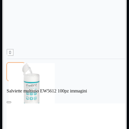
Informatica
Mostra tutti i prodotti
Accessori

Adattatore

Alimentatori

Assemblaggio

Audio

Bay

Box Esterni
Cabinet

Cavi

Contenitori

CPU

Dissipatori

Salviette multiuso EW5612 100pz immagini
Hard Disk

Laboratorio

MainBoard

Masterizzatori

MediaPlayer
Memorie
