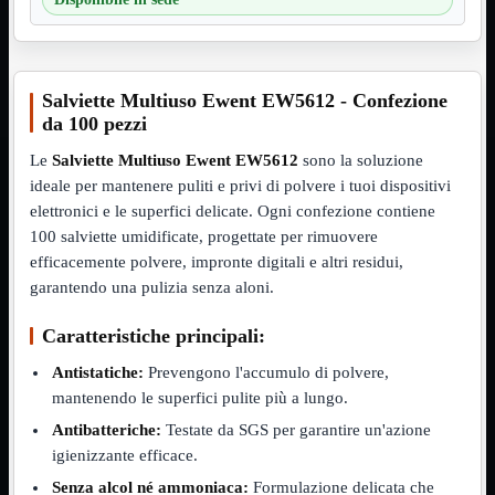
VGA
Mostra tutti i prodotti
Maschio-Femmina
Maschio-Maschio
Sdoppiatore
Salviette Multiuso Ewent EW5612 - Confezione
Splitter
da 100 pezzi
VGA to HDMI
Le
Salviette Multiuso Ewent EW5612
sono la soluzione
Dati
Mostra tutti i prodotti
E-Sata
ideale per mantenere puliti e privi di polvere i tuoi dispositivi
Sas
elettronici e le superfici delicate. Ogni confezione contiene
Sata
100 salviette umidificate, progettate per rimuovere
Prolunga
Mostra tutti i prodotti
efficacemente polvere, impronte digitali e altri residui,
EPS
garantendo una pulizia senza aloni.
USB3
Mostra tutti i prodotti
Caratteristiche principali:
Dati
Micro
Antistatiche:
Prevengono l'accumulo di polvere,
Prolunga
mantenendo le superfici pulite più a lungo.
Adattatore
Mostra tutti i prodotti
Antibatteriche:
Testate da SGS per garantire un'azione
CDROM to Hard Disk
IDE to SATA
igienizzante efficace.
m2 to SATA
Senza alcol né ammoniaca:
Formulazione delicata che
NVMe to MacBook