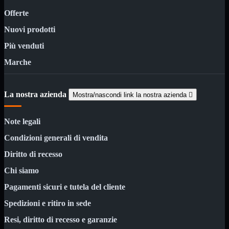
ChipSet
Hard Disk
Offerte
Ventole

Nuovi prodotti
Ventole CPU
Più venduti
Ventole
Mostra tutti i prodotti
40x40
Marche
50x50
60x60
70x70
La nostra azienda
Mostra/nascondi link la nostra azienda

80x80
92x92
120x120
Note legali
140x140
Cavi
Condizioni generali di vendita
PCI
Viti
Diritto di recesso
Supporti
Mostra tutti i prodotti
Chi siamo
CDROM
DVD-R
Pagamenti sicuri e tutela del cliente
DVD+R
Spedizioni e ritiro in sede
Contenitori
Mostra tutti i prodotti
Resi, diritto di recesso e garanzie
Hard Disk