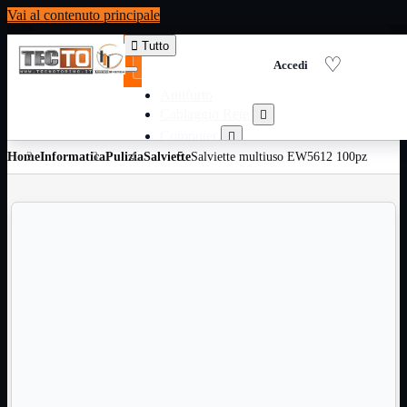
Vai al contenuto principale

Tutto
Antifurto
Cablaggio Rete

Computer

Home
Informatica
Pulizia
Salviette
Consumabili per stampanti
Salviette multiuso EW5612 100pz

Domotica

Elettricita

Informatica

Materiale Ufficio

Ricambi

Ricondizionati

Servizi

Telefoni

Videosorveglianza

Domotica
Mostra tutti i prodotti
ZigBee