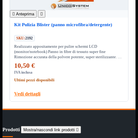
3.0
Type C

Anteprima

Stampanti
Mostra tutti i prodotti
Etichettatrici
Kit Pulizia Blister (panno microfibra/detergente)
Inkjet

Laser

SKU:
2192
Realizzato appositamente per pulire schermi LCD
Inkjet
Mostra tutti i prodotti
(monitor/notebook) Panno in fibre di tessuto super fine
Multifunzione
Rimozione accurata della polvere potente, super sterilizzante. La
confezione comprende : Panno in tessuto Detergente per pulizia
Laser
Mostra tutti i prodotti
10,50 €
BN
IVA inclusa
Cabinet
Mostra tutti i prodotti
Ultimi pezzi disponibili
Con Alimentatore
Senza Alimentatore
Vedi dettagli
Speaker
Mostra tutti i prodotti
Alimentazione USB
Microfono
Portatili Bluetooth
Sistema 2.1
Prodotti
Mostra/nascondi link prodotti

Dissipatori
Mostra tutti i prodotti