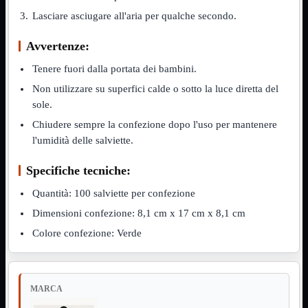
Lasciare asciugare all'aria per qualche secondo.
Assemblaggio
Mostra tutti i prodotti
Basette
Avvertenze:
Binari Hard Disk
Fascette
Tenere fuori dalla portata dei bambini.
Guaina Termorestringente
Pasta Termica
Non utilizzare su superfici calde o sotto la luce diretta del
Staffa

sole.
Staffa
Mostra tutti i prodotti
Chiudere sempre la confezione dopo l'uso per mantenere
E-Sata
l'umidità delle salviette.
Parallela
Seriale
Specifiche tecniche:
USB
Quantità: 100 salviette per confezione
UPS
Mostra tutti i prodotti
Batterie
Dimensioni confezione: 8,1 cm x 17 cm x 8,1 cm
Cavi Alimentazione
Colore confezione: Verde
Connettori
Gruppi
Multiprese
Alimentatori
Mostra tutti i prodotti
MARCA
5Volts