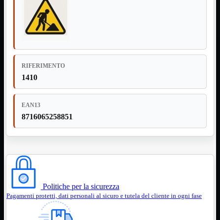
Notebook

PC

Tablet
USB

Notebook
Mostra tutti i prodotti
ACER
RIFERIMENTO
APPLE
1410
ASUS
DELL
HP
IBM/LENOVO
EAN13
MICROSOFT
8716065258851
SAMSUNG
SONY
TOSHIBA
Universali
PC
Mostra tutti i prodotti
ATX 3.0
ATX Certificati
Politiche per la sicurezza
ATX Standard
Pagamenti protetti, dati personali al sicuro e tutela del cliente in ogni fase
MICRO-ATX
USB
Mostra tutti i prodotti