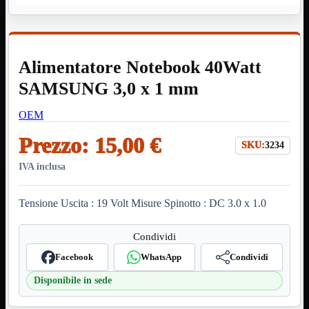
HDMI Switch
KVM
Prolunga

Telefono
TEST
Alimentatore Notebook 40Watt
USB Type-C
USB2
SAMSUNG 3,0 x 1 mm

USB3

OEM
VGA

Prezzo:
15,00 €
Alimentazione
Mostra tutti i prodotti
SKU:
3234
220Volt
Molex
IVA inclusa
Prolunga
Sata
Tensione Uscita : 19 Volt Misure Spinotto : DC 3.0 x 1.0
VGA
USB2
Mostra tutti i prodotti
Condividi
A/A Maschio
Micro
Facebook
WhatsApp
Condividi
Mini
OTG
Disponibile in sede
Prolunga
Stampante