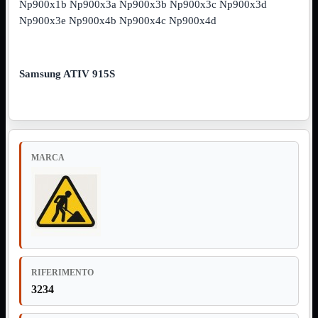
Np900x1b Np900x3a Np900x3b Np900x3c Np900x3d
Np900x3e Np900x4b Np900x4c Np900x4d
Assemblaggio
Mostra tutti i prodotti
Basette
Binari Hard Disk
Fascette
Samsung ATIV 915S
Guaina Termorestringente
Pasta Termica
Staffa

Staffa
Mostra tutti i prodotti
E-Sata
Parallela
MARCA
Seriale
USB
UPS
Mostra tutti i prodotti
Batterie
Cavi Alimentazione
Connettori
Gruppi
Multiprese
RIFERIMENTO
3234
Alimentatori
Mostra tutti i prodotti
5Volts