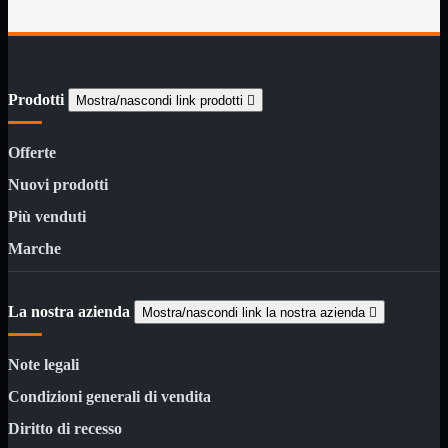
12Volt
220Volt
Pulizia
Mostra tutti i prodotti
Salviette
Prodotti
Spray
Mostra/nascondi link prodotti

Accessori
Mostra tutti i prodotti
Offerte
Borse Notebook

Docking Station
Nuovi prodotti
HUB USB

Più venduti
Joypad Joystick
Lettore di Memorie
Marche
Lettori Barcode
Supporti Notebook
Supporti PC
La nostra azienda
Mostra/nascondi link la nostra azienda

Borse Notebook
Mostra tutti i prodotti
da 12" a 15,6"
meno di 12"
Note legali
superiore a 15,6"
Condizioni generali di vendita
HUB USB
Mostra tutti i prodotti
Diritto di recesso
2.0