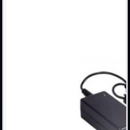
Monitor

Mouse

Networking

Pulizia

Schede

Software

Speaker

Stampanti

Supporti

Tablet

Tastiere

UPS

Varie
Webcam
Networking
Mostra tutti i prodotti
Access Point

Antenne WiFi
Firewall
NAS