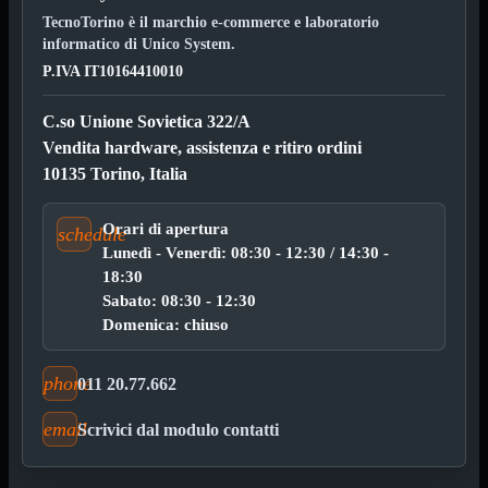
ChipSet
Hard Disk
TecnoTorino è il marchio e-commerce e laboratorio
informatico di Unico System.
Ventole

Ventole CPU
P.IVA IT10164410010
Ventole
Mostra tutti i prodotti
C.so Unione Sovietica 322/A
40x40
50x50
Vendita hardware, assistenza e ritiro ordini
60x60
10135 Torino, Italia
70x70
80x80
92x92
Orari di apertura
schedule
120x120
Lunedì - Venerdì: 08:30 - 12:30 / 14:30 -
140x140
18:30
Cavi
PCI
Sabato: 08:30 - 12:30
Viti
Domenica: chiuso
Supporti
Mostra tutti i prodotti
CDROM
phone
011 20.77.662
DVD-R
DVD+R
email
Scrivici dal modulo contatti
Contenitori
Mostra tutti i prodotti
Hard Disk