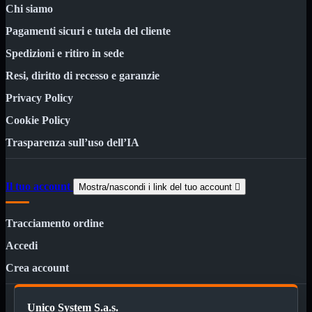
3.0
Chi siamo
Type C
Pagamenti sicuri e tutela del cliente
Stampanti
Mostra tutti i prodotti
Etichettatrici
Spedizioni e ritiro in sede
Inkjet

Resi, diritto di recesso e garanzie
Laser

Privacy Policy
Inkjet
Mostra tutti i prodotti
Multifunzione
Cookie Policy
Laser
Mostra tutti i prodotti
Trasparenza sull’uso dell’IA
BN
Cabinet
Mostra tutti i prodotti
Il tuo account
Mostra/nascondi i link del tuo account

Con Alimentatore
Senza Alimentatore
Tracciamento ordine
Speaker
Mostra tutti i prodotti
Alimentazione USB
Accedi
Microfono
Portatili Bluetooth
Crea account
Sistema 2.1
Dissipatori
Mostra tutti i prodotti
Unico System S.a.s.