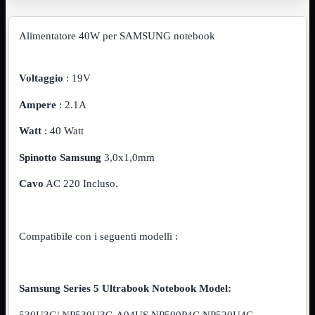
VGA
Mostra tutti i prodotti
Maschio-Femmina
Alimentatore 40W per SAMSUNG notebook
Maschio-Maschio
Sdoppiatore
Splitter
Voltaggio
: 19V
VGA to HDMI
Dati
Mostra tutti i prodotti
Ampere
: 2.1A
E-Sata
Sas
Watt
: 40 Watt
Sata
Spinotto Samsung
3,0x1,0mm
Prolunga
Mostra tutti i prodotti
EPS
Cavo
AC 220 Incluso.
USB3
Mostra tutti i prodotti
Dati
Micro
Compatibile con i seguenti modelli :
Prolunga
Adattatore
Mostra tutti i prodotti
CDROM to Hard Disk
IDE to SATA
Samsung Series 5 Ultrabook Notebook Model:
m2 to SATA
NVMe to MacBook
530U3C/ NP530U3C-A04US NP500P4C NP520U4C