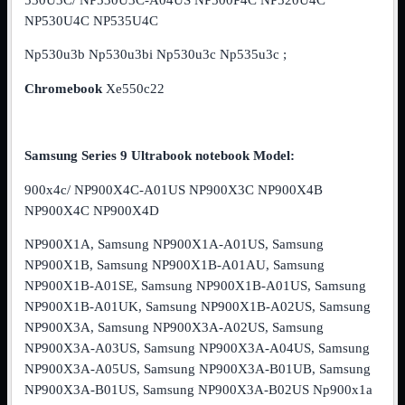
NVMe to PCIe
NP530U4C NP535U4C
NVMe to USB3
Parallela to Seriale
Np530u3b Np530u3bi Np530u3c Np535u3c ;
PS2
Seriale to Parallela
Chromebook
Xe550c22
Switch USB2
USB
USB Type-C
USB2 Interni
Samsung Series 9 Ultrabook notebook Model:
USB3 Interni
VGA to LAN
900x4c/ NP900X4C-A01US NP900X3C NP900X4B
Laboratorio
Mostra tutti i prodotti
NP900X4C NP900X4D
Alimentazione
Cavi Test
NP900X1A, Samsung NP900X1A-A01US, Samsung
Colla
NP900X1B, Samsung NP900X1B-A01AU, Samsung
Detergenti
NP900X1B-A01SE, Samsung NP900X1B-A01US, Samsung
Magnetizzatori
Misuratori
NP900X1B-A01UK, Samsung NP900X1B-A02US, Samsung
Misurazione
NP900X3A, Samsung NP900X3A-A02US, Samsung
Nastro
NP900X3A-A03US, Samsung NP900X3A-A04US, Samsung
Saldatura
NP900X3A-A05US, Samsung NP900X3A-B01UB, Samsung
Spray
Taglio
NP900X3A-B01US, Samsung NP900X3A-B02US Np900x1a
Utensili