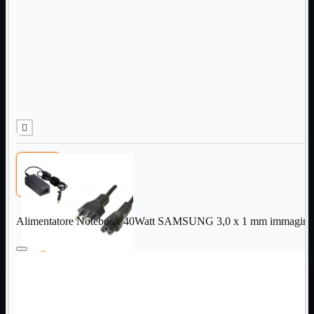
Informatica
Mostra tutti i prodotti
Accessori

Adattatore

Alimentatori

Assemblaggio

Audio

Bay

Box Esterni
Cabinet

Cavi

Contenitori

CPU

Dissipatori

Alimentatore Notebook 40Watt SAMSUNG 3,0 x 1 mm immagini
Hard Disk

Laboratorio

MainBoard

Masterizzatori

MediaPlayer
Memorie
