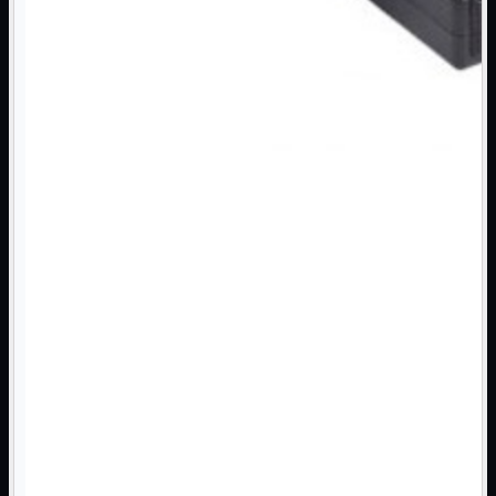
NAS Ricondizionato
PowerLine
Ripetitore WiFi

Router

Scheda di Rete

Switch POE
Switch Rete

VOIP

WiFi

Access Point
Mostra tutti i prodotti
Uso Esterno
Uso Interno
WiFi
Mostra tutti i prodotti
PCI
PCI-Express
USB
VOIP
Mostra tutti i prodotti
Adattatori
Telefoni
Router
Mostra tutti i prodotti