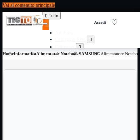
Vai al contenuto principale

Tutto
Antifurto
Cablaggio Rete

Computer

Home
Informatica
Alimentatori
Consumabili per stampanti
Notebook
SAMSUNG
Alimentatore Noteb

Domotica

Elettricita

Informatica

Materiale Ufficio

Ricambi

Ricondizionati

Servizi

Telefoni

Videosorveglianza

Domotica
Mostra tutti i prodotti
ZigBee