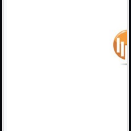
3G WiFi
4G WiFi
ADSL2 WiFi
Cablati
WiFi
Ripetitore WiFi
Mostra tutti i prodotti
Doppia Banda
Singola Banda
Scheda di Rete
Mostra tutti i prodotti
PCI
PCI-Express
Switch Rete
Mostra tutti i prodotti
10/100/1000Mps
10Gbit
Cavi
Mostra tutti i prodotti
Alimentazione

Dati

Display Port
DVI
HDMI