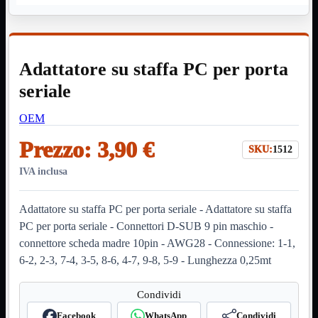
HDMI Switch
KVM
Prolunga

Telefono
TEST
Adattatore su staffa PC per porta
USB Type-C
USB2
seriale

USB3

OEM
VGA

Prezzo:
3,90 €
Alimentazione
Mostra tutti i prodotti
SKU:
1512
220Volt
Molex
IVA inclusa
Prolunga
Sata
Adattatore su staffa PC per porta seriale - Adattatore su staffa
VGA
PC per porta seriale - Connettori D-SUB 9 pin maschio -
USB2
Mostra tutti i prodotti
connettore scheda madre 10pin - AWG28 - Connessione: 1-1,
A/A Maschio
Micro
6-2, 2-3, 7-4, 3-5, 8-6, 4-7, 9-8, 5-9 - Lunghezza 0,25mt
Mini
OTG
Condividi
Prolunga
Stampante
Facebook
WhatsApp
Condividi