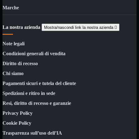
Notebook

Marche
PC

Tablet
USB

La nostra azienda
Mostra/nascondi link la nostra azienda

Notebook
Mostra tutti i prodotti
ACER
APPLE
Note legali
ASUS
Condizioni generali di vendita
DELL
HP
Diritto di recesso
IBM/LENOVO
MICROSOFT
Chi siamo
SAMSUNG
SONY
Pagamenti sicuri e tutela del cliente
TOSHIBA
Spedizioni e ritiro in sede
Universali
Resi, diritto di recesso e garanzie
PC
Mostra tutti i prodotti
ATX 3.0
Privacy Policy
ATX Certificati
ATX Standard
Cookie Policy
MICRO-ATX
Trasparenza sull’uso dell’IA
USB
Mostra tutti i prodotti