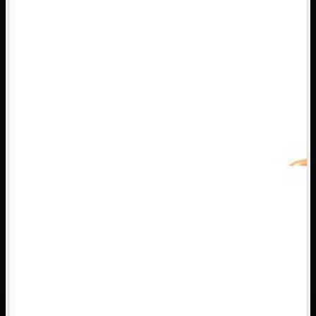
3G WiFi
4G WiFi
ADSL2 WiFi
Cablati
WiFi
Ripetitore WiFi
Mostra tutti i prodotti
Doppia Banda
Singola Banda
Scheda di Rete
Mostra tutti i prodotti
PCI
PCI-Express
Switch Rete
Mostra tutti i prodotti
10/100/1000Mps
10Gbit
Cavi
Mostra tutti i prodotti
Alimentazione

Dati

Display Port
DVI
HDMI