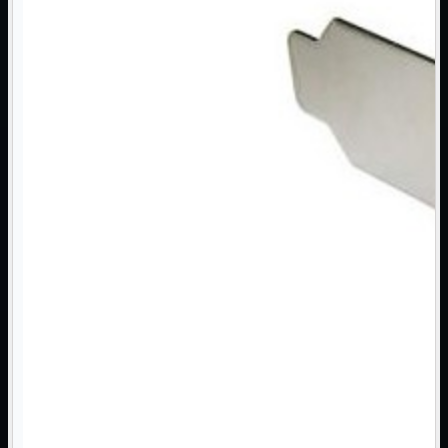
NAS Ricondizionato
PowerLine
Ripetitore WiFi

Router

Scheda di Rete

Switch POE
Switch Rete

VOIP

WiFi

Access Point
Mostra tutti i prodotti
Uso Esterno
Uso Interno
WiFi
Mostra tutti i prodotti
PCI
PCI-Express
USB
VOIP
Mostra tutti i prodotti
Adattatori
Telefoni
Router
Mostra tutti i prodotti