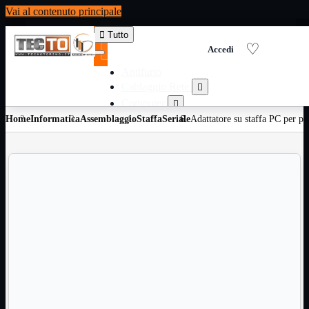
Vai al contenuto principale

Tutto
Antifurto
Cablaggio Rete

Computer

Home
Informatica
Assemblaggio
Consumabili per stampanti
Staffa
Seriale
Adattatore su staffa PC per por

Domotica

Elettricita

Informatica

Materiale Ufficio

Ricambi

Ricondizionati

Servizi

Telefoni

Videosorveglianza

Domotica
Mostra tutti i prodotti
ZigBee