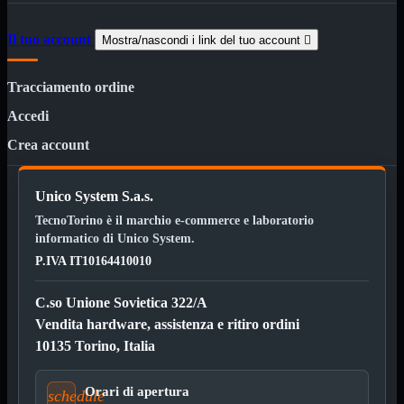
12Volt
220Volt
Il tuo account
Mostra/nascondi i link del tuo account

Pulizia
Mostra tutti i prodotti
Salviette
Tracciamento ordine
Spray
Accedi
Accessori
Mostra tutti i prodotti
Borse Notebook

Crea account
Docking Station
HUB USB

Unico System S.a.s.
Joypad Joystick
Lettore di Memorie
TecnoTorino è il marchio e-commerce e laboratorio
Lettori Barcode
informatico di Unico System.
Supporti Notebook
P.IVA IT10164410010
Supporti PC
Borse Notebook
Mostra tutti i prodotti
C.so Unione Sovietica 322/A
da 12" a 15,6"
Vendita hardware, assistenza e ritiro ordini
meno di 12"
superiore a 15,6"
10135 Torino, Italia
HUB USB
Mostra tutti i prodotti
2.0
Orari di apertura
schedule