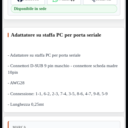
VGA
Mostra tutti i prodotti
Disponibile in sede
Maschio-Femmina
Maschio-Maschio
Sdoppiatore
Splitter
VGA to HDMI
Adattatore su staffa PC per porta seriale
Dati
Mostra tutti i prodotti
E-Sata
Sas
- Adattatore su staffa PC per porta seriale
Sata
- Connettori D-SUB 9 pin maschio - connettore scheda madre
Prolunga
Mostra tutti i prodotti
EPS
10pin
USB3
Mostra tutti i prodotti
- AWG28
Dati
Micro
- Connessione: 1-1, 6-2, 2-3, 7-4, 3-5, 8-6, 4-7, 9-8, 5-9
Prolunga
- Lunghezza 0,25mt
Adattatore
Mostra tutti i prodotti
CDROM to Hard Disk
IDE to SATA
m2 to SATA
NVMe to MacBook
MARCA