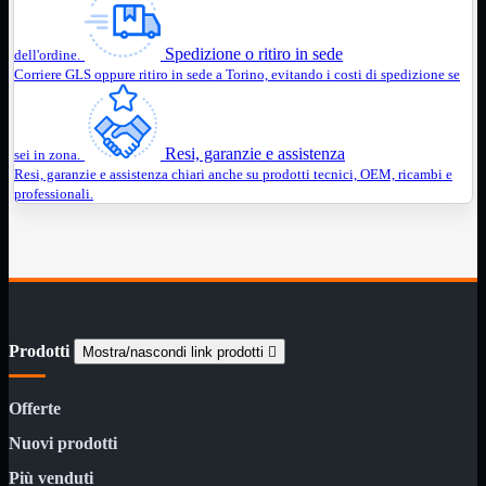
Assemblaggio
Mostra tutti i prodotti
Spedizione o ritiro in sede
Basette
dell'ordine.
Binari Hard Disk
Corriere GLS oppure ritiro in sede a Torino, evitando i costi di spedizione se
Fascette
Guaina Termorestringente
Pasta Termica
Resi, garanzie e assistenza
Staffa
sei in zona.

Resi, garanzie e assistenza chiari anche su prodotti tecnici, OEM, ricambi e
professionali.
Staffa
Mostra tutti i prodotti
E-Sata
Parallela
Seriale
USB
UPS
Mostra tutti i prodotti
Batterie
Cavi Alimentazione
Prodotti
Mostra/nascondi link prodotti

Connettori
Gruppi
Multiprese
Offerte
Nuovi prodotti
Alimentatori
Mostra tutti i prodotti
5Volts
Più venduti