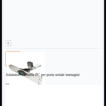
Informatica
Mostra tutti i prodotti
Accessori

Adattatore

Alimentatori

Assemblaggio

Audio

Bay

Box Esterni
Cabinet

Cavi

Contenitori

CPU

Dissipatori

Adattatore su staffa PC per porta seriale immagini
Hard Disk

Laboratorio

MainBoard

Masterizzatori

MediaPlayer
Memorie
