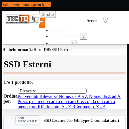
Vai al contenuto principale

Tutto
Antifurto
Cablaggio Rete

Computer

Home
Informatica
Hard Disk
Consumabili per stampanti
SSD Esterni

Domotica

SSD Esterni
Elettricita

Informatica

Materiale Ufficio

C'è 1 prodotto.
Ricambi

Rilevanza
Ricondizionati

Ordina
Più venduti
Rilevanza
Nome, da A a Z
Nome, da Z ad A
Servizi

per:
Prezzo, da meno caro a più caro
Prezzo, da più caro a
Telefoni

meno caro
Riferimento, A - Z
Riferimento, Z - A
Videosorveglianza

NON
SSD Esterno 500 GB Type-C con adattatori
DISPONIBILE
Domotica
Mostra tutti i prodotti
ZigBee