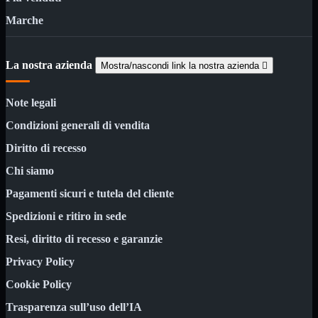
Monitor

Marche
Mouse

Networking

Pulizia
La nostra azienda

Mostra/nascondi link la nostra azienda

Schede

Software

Note legali
Speaker

Condizioni generali di vendita
Stampanti

Diritto di recesso
Supporti

Tablet

Chi siamo
Tastiere

Pagamenti sicuri e tutela del cliente
UPS

Varie
Spedizioni e ritiro in sede
Webcam
Resi, diritto di recesso e garanzie
Networking
Mostra tutti i prodotti
Privacy Policy
Access Point

Antenne WiFi
Cookie Policy
Firewall
Trasparenza sull’uso dell’IA
NAS