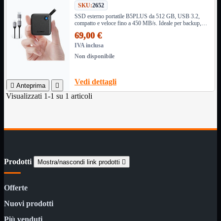
SKU:
2652
Informatica
Mostra tutti i prodotti
SSD esterno portatile B5PLUS da 512 GB, USB 3.2,
compatto e veloce fino a 450 MB/s. Ideale per backup,
Accessori

video, console, PC e Mac. Design resistente, cavo
69,00 €
Adattatore
incluso.

IVA inclusa
Alimentatori

Non disponibile
Assemblaggio

Audio

Vedi dettagli
Bay

Anteprima

Box Esterni
Visualizzati 1-1 su 1 articoli
Cabinet

Cavi

Contenitori

CPU

Dissipatori

Prodotti
Hard Disk
Mostra/nascondi link prodotti


Laboratorio

MainBoard

Offerte
Masterizzatori

Nuovi prodotti
MediaPlayer
Memorie

Più venduti