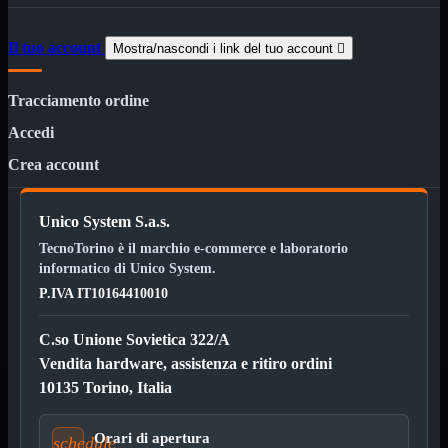
NAS Ricondizionato
PowerLine
Ripetitore WiFi

Il tuo account
Mostra/nascondi i link del tuo account

Router

Scheda di Rete

Tracciamento ordine
Switch POE
Switch Rete
Accedi

VOIP

Crea account
WiFi

Access Point
Mostra tutti i prodotti
Unico System S.a.s.
Uso Esterno
TecnoTorino è il marchio e-commerce e laboratorio
Uso Interno
informatico di Unico System.
WiFi
Mostra tutti i prodotti
P.IVA IT10164410010
PCI
PCI-Express
C.so Unione Sovietica 322/A
USB
Vendita hardware, assistenza e ritiro ordini
VOIP
Mostra tutti i prodotti
10135 Torino, Italia
Adattatori
Telefoni
Orari di apertura
schedule
Router
Mostra tutti i prodotti