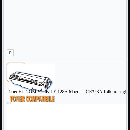
Informatica
Mostra tutti i prodotti
Accessori

Adattatore

Alimentatori

Assemblaggio

Audio

Bay

Box Esterni
Cabinet

Cavi

Contenitori

CPU

Dissipatori

Toner HP COMPATIBILE 128A Magenta CE323A 1.4k immagini
Hard Disk

Laboratorio

MainBoard

Masterizzatori

MediaPlayer
Memorie
