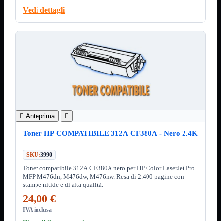
ChipSet
Hard Disk
Vedi dettagli
Ventole

Ventole CPU
Ventole
Mostra tutti i prodotti
40x40
50x50
60x60
70x70
80x80
92x92
120x120

Anteprima

140x140
Cavi
Toner HP COMPATIBILE 312A CF380A - Nero 2.4K
PCI
Viti
SKU:
3990
Supporti
Mostra tutti i prodotti
Toner compatibile 312A CF380A nero per HP Color LaserJet Pro
CDROM
MFP M476dn, M476dw, M476nw. Resa di 2.400 pagine con
DVD-R
stampe nitide e di alta qualità.
DVD+R
24,00 €
Contenitori
Mostra tutti i prodotti
IVA inclusa
Hard Disk