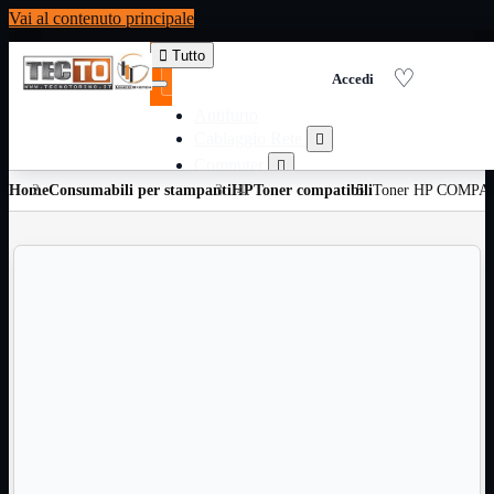
Vai al contenuto principale

Tutto
Antifurto
Cablaggio Rete

Computer

Home
Consumabili per stampanti
Consumabili per stampanti
HP
Toner compatibili
Toner HP COMPAT

Domotica

Elettricita

Informatica

Materiale Ufficio

Ricambi

Ricondizionati

Servizi

Telefoni

Videosorveglianza

Domotica
Mostra tutti i prodotti
ZigBee