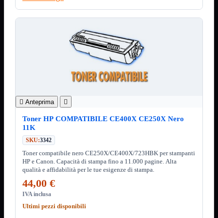
3.0
Type C
Stampanti
Mostra tutti i prodotti
Etichettatrici
Inkjet

Laser

Inkjet
Mostra tutti i prodotti
Multifunzione
Laser
Mostra tutti i prodotti

Anteprima

BN
Toner HP COMPATIBILE CE400X CE250X Nero
Cabinet
Mostra tutti i prodotti
11K
Con Alimentatore
SKU:
3342
Senza Alimentatore
Toner compatibile nero CE250X/CE400X/723HBK per stampanti
Speaker
Mostra tutti i prodotti
HP e Canon. Capacità di stampa fino a 11.000 pagine. Alta
Alimentazione USB
qualità e affidabilità per le tue esigenze di stampa.
Microfono
44,00 €
Portatili Bluetooth
Sistema 2.1
IVA inclusa
Ultimi pezzi disponibili
Dissipatori
Mostra tutti i prodotti