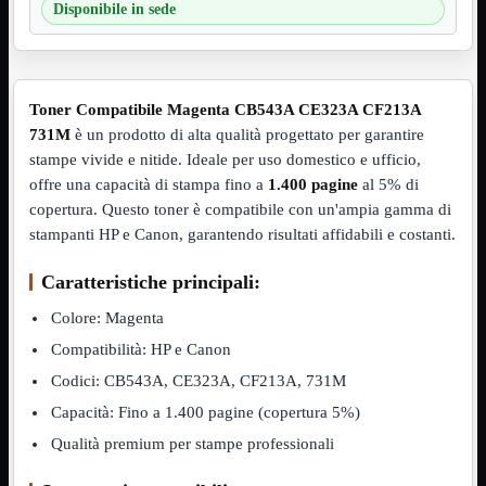
Disponibile in sede
VGA
Mostra tutti i prodotti
Maschio-Femmina
Maschio-Maschio
Sdoppiatore
Splitter
Toner Compatibile Magenta CB543A CE323A CF213A
VGA to HDMI
731M
è un prodotto di alta qualità progettato per garantire
Dati
Mostra tutti i prodotti
stampe vivide e nitide. Ideale per uso domestico e ufficio,
E-Sata
offre una capacità di stampa fino a
1.400 pagine
al 5% di
Sas
copertura. Questo toner è compatibile con un'ampia gamma di
Sata
stampanti HP e Canon, garantendo risultati affidabili e costanti.
Prolunga
Mostra tutti i prodotti
EPS
Caratteristiche principali:
USB3
Mostra tutti i prodotti
Colore: Magenta
Dati
Compatibilità: HP e Canon
Micro
Prolunga
Codici: CB543A, CE323A, CF213A, 731M
Adattatore
Mostra tutti i prodotti
Capacità: Fino a 1.400 pagine (copertura 5%)
CDROM to Hard Disk
Qualità premium per stampe professionali
IDE to SATA
m2 to SATA
NVMe to MacBook