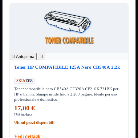
12Volt
220Volt
Pulizia
Mostra tutti i prodotti
Salviette
Spray
Accessori
Mostra tutti i prodotti
Borse Notebook

Docking Station

Anteprima

HUB USB

Joypad Joystick
Toner HP COMPATIBILE 125A Nero CB540A 2,2k
Lettore di Memorie
Lettori Barcode
SKU:
1533
Supporti Notebook
Toner compatibile nero CB540A CE320A CF210X 731BK per
Supporti PC
HP e Canon. Stampe nitide fino a 2.200 pagine. Ideale per uso
professionale e domestico.
Borse Notebook
Mostra tutti i prodotti
da 12" a 15,6"
17,00 €
meno di 12"
IVA inclusa
superiore a 15,6"
Ultimi pezzi disponibili
HUB USB
Mostra tutti i prodotti
2.0
Vedi dettagli