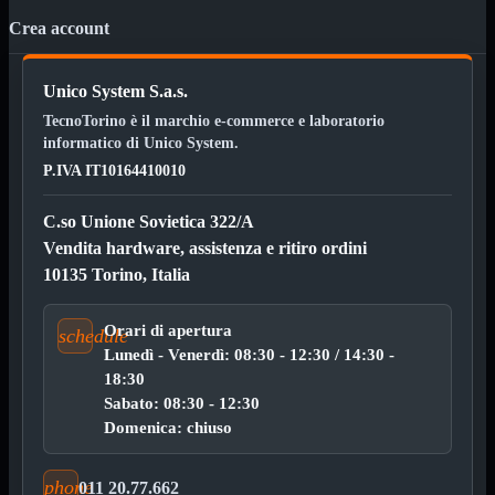

Pendrive

Crea account
SD - Micro SD
Notebook
Mostra tutti i prodotti
Unico System S.a.s.
SODDR
TecnoTorino è il marchio e-commerce e laboratorio
SODDR2
informatico di Unico System.
SODDR3
SODDR4
P.IVA IT10164410010
SODDR5
C.so Unione Sovietica 322/A
Desktop
Mostra tutti i prodotti
DDR4
Vendita hardware, assistenza e ritiro ordini
DDR4 Dual Channel
10135 Torino, Italia
DDR5
Pendrive
Mostra tutti i prodotti
Orari di apertura
schedule
Sicurezza
Lunedì - Venerdì: 08:30 - 12:30 / 14:30 -
Type C
18:30
USB 3.0
Sabato: 08:30 - 12:30
Monitor
Mostra tutti i prodotti
Domenica: chiuso
Accessori
Mouse
Mostra tutti i prodotti
phone
011 20.77.662