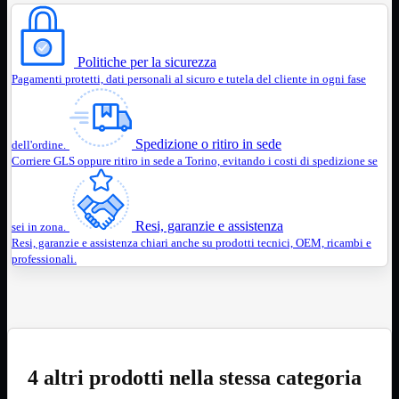
Notebook

PC

Tablet
USB

Politiche per la sicurezza
Pagamenti protetti, dati personali al sicuro e tutela del cliente in ogni fase
Notebook
Mostra tutti i prodotti
ACER
APPLE
ASUS
Spedizione o ritiro in sede
dell'ordine.
DELL
Corriere GLS oppure ritiro in sede a Torino, evitando i costi di spedizione se
HP
IBM/LENOVO
MICROSOFT
SAMSUNG
Resi, garanzie e assistenza
sei in zona.
SONY
Resi, garanzie e assistenza chiari anche su prodotti tecnici, OEM, ricambi e
TOSHIBA
professionali.
Universali
PC
Mostra tutti i prodotti
ATX 3.0
ATX Certificati
ATX Standard
MICRO-ATX
4 altri prodotti nella stessa categoria
USB
Mostra tutti i prodotti