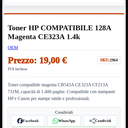
HDMI Switch
KVM
Prolunga

Telefono
TEST
Toner HP COMPATIBILE 128A
USB Type-C
USB2
Magenta CE323A 1.4k

USB3

OEM
VGA

Prezzo:
19,00 €
Alimentazione
Mostra tutti i prodotti
SKU:
2964
220Volt
Molex
IVA inclusa
Prolunga
Sata
VGA
Toner compatibile magenta CB543A CE323A CF213A
731M, capacità di 1.400 pagine. Compatibile con stampanti
USB2
Mostra tutti i prodotti
HP e Canon per stampe nitide e professionali.
A/A Maschio
Micro
Mini
Condividi
OTG
Prolunga
Facebook
WhatsApp
Condividi
Stampante