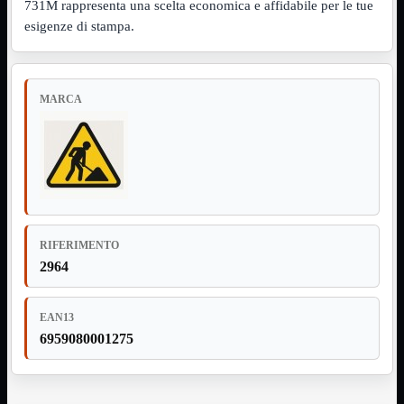
731M rappresenta una scelta economica e affidabile per le tue
esigenze di stampa.
Assemblaggio
Mostra tutti i prodotti
Basette
Binari Hard Disk
Fascette
Guaina Termorestringente
MARCA
Pasta Termica
Staffa

Staffa
Mostra tutti i prodotti
E-Sata
Parallela
Seriale
USB
RIFERIMENTO
UPS
Mostra tutti i prodotti
2964
Batterie
Cavi Alimentazione
Connettori
EAN13
Gruppi
6959080001275
Multiprese
Alimentatori
Mostra tutti i prodotti
5Volts