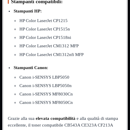
Stampanti compatibili:
NVMe to PCIe
NVMe to USB3
Stampanti HP:
Parallela to Seriale
PS2
HP Color LaserJet CP1215
Seriale to Parallela
HP Color LaserJet CP1515n
Switch USB2
USB
HP Color LaserJet CP1518ni
USB Type-C
HP Color LaserJet CM1312 MFP
USB2 Interni
USB3 Interni
HP Color LaserJet CM1312nfi MFP
VGA to LAN
Laboratorio
Mostra tutti i prodotti
Stampanti Canon:
Alimentazione
Canon i-SENSYS LBP5050
Cavi Test
Colla
Canon i-SENSYS LBP5050n
Detergenti
Magnetizzatori
Canon i-SENSYS MF8030Cn
Misuratori
Canon i-SENSYS MF8050Cn
Misurazione
Nastro
Saldatura
Grazie alla sua
elevata compatibilità
e alla qualità di stampa
Spray
Taglio
eccellente, il toner compatibile CB543A CE323A CF213A
Utensili