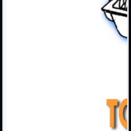
NAS Ricondizionato
PowerLine
Ripetitore WiFi

Router

Scheda di Rete

Switch POE
Switch Rete

VOIP

WiFi

Access Point
Mostra tutti i prodotti
Uso Esterno
Uso Interno
WiFi
Mostra tutti i prodotti
PCI
PCI-Express
USB
VOIP
Mostra tutti i prodotti
Adattatori
Telefoni
Router
Mostra tutti i prodotti