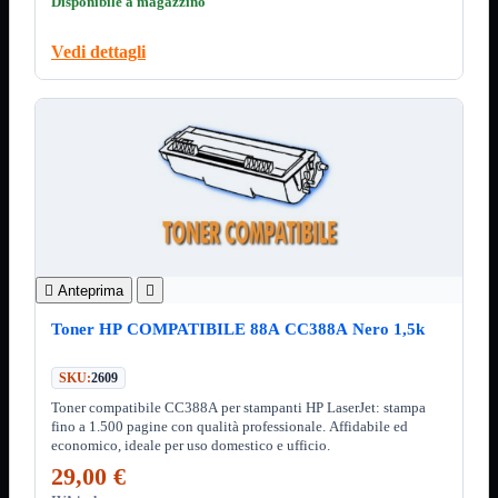
Disponibile a magazzino
Minuteria
Porta CD
Vedi dettagli
CPU
Mostra tutti i prodotti
AMD

INTEL

AMD
Mostra tutti i prodotti
AM4
AM5
INTEL
Mostra tutti i prodotti
Socket 1700
Socket 1851

Anteprima

Audio
Mostra tutti i prodotti
Auricolari
Toner HP COMPATIBILE 88A CC388A Nero 1,5k
Cuffie Bluetooth
Cuffie Microfono
SKU:
2609
PCI Audio
Toner compatibile CC388A per stampanti HP LaserJet: stampa
USB Audio
fino a 1.500 pagine con qualità professionale. Affidabile ed
economico, ideale per uso domestico e ufficio.
Tablet
Mostra tutti i prodotti
4G-LTE
29,00 €
Accessori