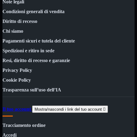
Kit Wireless
Note legali
Kit Wireless con Touch
Condizioni generali di vendita
Mini
USB
Diritto di recesso
MainBoard
Mostra tutti i prodotti
Chi siamo
AMD

Pagamenti sicuri e tutela del cliente
INTEL

Spedizioni e ritiro in sede
AMD
Mostra tutti i prodotti
AM4
Resi, diritto di recesso e garanzie
AM5
Privacy Policy
INTEL
Mostra tutti i prodotti
Cookie Policy
1700
Trasparenza sull’uso dell’IA
Masterizzatori
Mostra tutti i prodotti
Blu-Ray
Esterni
Interni
Il tuo account
Mostra/nascondi i link del tuo account

Notebook
Memorie
Mostra tutti i prodotti
Tracciamento ordine
Desktop

Accedi
Notebook