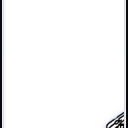
Monitor

Mouse

Networking

Pulizia

Schede

Software

Speaker

Stampanti

Supporti

Tablet

Tastiere

UPS

Varie
Webcam
Networking
Mostra tutti i prodotti
Access Point

Antenne WiFi
Firewall
NAS