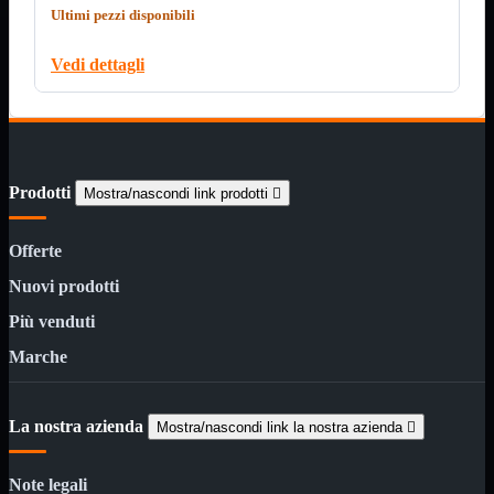
Custodie
Ultimi pezzi disponibili
Supporti
Vedi dettagli
Software
Mostra tutti i prodotti
Antivirus
Controllo Parentale
Gestionale
Licenza Digitale
Sistemi Operativi
Prodotti
Mostra/nascondi link prodotti

Hard Disk
Mostra tutti i prodotti
Esterni
Sata 2,5
Offerte
Sata 3,5
Sata 3,5 Server
Nuovi prodotti
SSD 2,5
Più venduti
SSD Esterni
SSD M.2
Marche
SSD NVMe
Tastiere
Mostra tutti i prodotti
Bluetooth
La nostra azienda
Mostra/nascondi link la nostra azienda

Gomma
Illuminate
Kit 2 in 1
Note legali