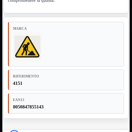
compromettere la qualità.
Assemblaggio
Mostra tutti i prodotti
Basette
Binari Hard Disk
Fascette
MARCA
Guaina Termorestringente
Pasta Termica
Staffa

Staffa
Mostra tutti i prodotti
E-Sata
Parallela
Seriale
USB
RIFERIMENTO
4151
UPS
Mostra tutti i prodotti
Batterie
Cavi Alimentazione
EAN13
Connettori
Gruppi
8050847855143
Multiprese
Alimentatori
Mostra tutti i prodotti
5Volts