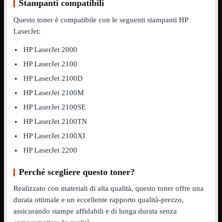
Stampanti compatibili
NVMe to PCIe
NVMe to USB3
Questo toner è compatibile con le seguenti stampanti HP
Parallela to Seriale
LaserJet:
PS2
Seriale to Parallela
HP LaserJet 2000
Switch USB2
USB
HP LaserJet 2100
USB Type-C
HP LaserJet 2100D
USB2 Interni
USB3 Interni
HP LaserJet 2100M
VGA to LAN
HP LaserJet 2100SE
Laboratorio
Mostra tutti i prodotti
HP LaserJet 2100TN
Alimentazione
Cavi Test
HP LaserJet 2100XI
Colla
Detergenti
HP LaserJet 2200
Magnetizzatori
Misuratori
Perché scegliere questo toner?
Misurazione
Nastro
Realizzato con materiali di alta qualità, questo toner offre una
Saldatura
durata ottimale e un eccellente rapporto qualità-prezzo,
Spray
assicurando stampe affidabili e di lunga durata senza
Taglio
Utensili