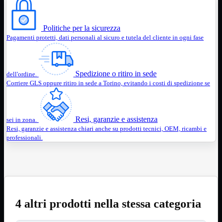
Notebook

PC

Tablet
Politiche per la sicurezza
USB

Pagamenti protetti, dati personali al sicuro e tutela del cliente in ogni fase
Notebook
Mostra tutti i prodotti
ACER
APPLE
Spedizione o ritiro in sede
dell'ordine.
ASUS
Corriere GLS oppure ritiro in sede a Torino, evitando i costi di spedizione se
DELL
HP
IBM/LENOVO
MICROSOFT
Resi, garanzie e assistenza
sei in zona.
SAMSUNG
Resi, garanzie e assistenza chiari anche su prodotti tecnici, OEM, ricambi e
SONY
professionali.
TOSHIBA
Universali
PC
Mostra tutti i prodotti
ATX 3.0
ATX Certificati
ATX Standard
4 altri prodotti nella stessa categoria
MICRO-ATX
USB
Mostra tutti i prodotti