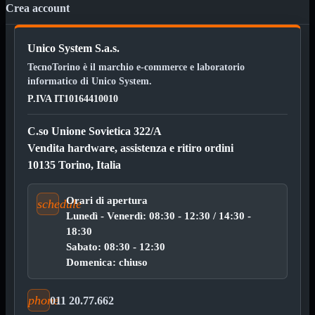

Crea account
Pendrive

SD - Micro SD
Unico System S.a.s.
Notebook
Mostra tutti i prodotti
TecnoTorino è il marchio e-commerce e laboratorio
SODDR
SODDR2
informatico di Unico System.
SODDR3
P.IVA IT10164410010
SODDR4
SODDR5
C.so Unione Sovietica 322/A
Desktop
Mostra tutti i prodotti
Vendita hardware, assistenza e ritiro ordini
DDR4
10135 Torino, Italia
DDR4 Dual Channel
DDR5
Orari di apertura
schedule
Pendrive
Mostra tutti i prodotti
Lunedì - Venerdì: 08:30 - 12:30 / 14:30 -
Sicurezza
Type C
18:30
USB 3.0
Sabato: 08:30 - 12:30
Domenica: chiuso
Monitor
Mostra tutti i prodotti
Accessori
phone
011 20.77.662
Mouse
Mostra tutti i prodotti