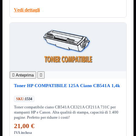
Minuteria
Porta CD
Vedi dettagli
CPU
Mostra tutti i prodotti
AMD

INTEL

AMD
Mostra tutti i prodotti
AM4
AM5
INTEL
Mostra tutti i prodotti
Socket 1700
Socket 1851

Anteprima

Audio
Mostra tutti i prodotti
Toner HP COMPATIBILE 125A Ciano CB541A 1,4k
Auricolari
Cuffie Bluetooth
SKU:
1534
Cuffie Microfono
PCI Audio
Toner compatibile ciano CB541A CE321A CF211A 731C per
USB Audio
stampanti HP e Canon. Alta qualità di stampa, capacità di 1.400
pagine. Perfetto per ridurre i costi!
Tablet
Mostra tutti i prodotti
21,00 €
4G-LTE
Accessori
IVA inclusa