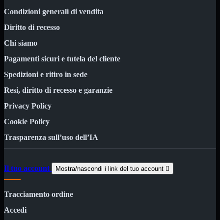
Kit Wireless
Kit Wireless con Touch
Condizioni generali di vendita
Mini
Diritto di recesso
USB
Chi siamo
MainBoard
Mostra tutti i prodotti
AMD

Pagamenti sicuri e tutela del cliente
INTEL

Spedizioni e ritiro in sede
AMD
Mostra tutti i prodotti
Resi, diritto di recesso e garanzie
AM4
AM5
Privacy Policy
INTEL
Mostra tutti i prodotti
Cookie Policy
1700
Trasparenza sull’uso dell’IA
Masterizzatori
Mostra tutti i prodotti
Blu-Ray
Esterni
Il tuo account
Mostra/nascondi i link del tuo account

Interni
Notebook
Tracciamento ordine
Memorie
Mostra tutti i prodotti
Desktop

Accedi
Notebook