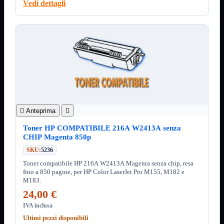
ChipSet
Vedi dettagli
Hard Disk
Ventole

Ventole CPU
Ventole
Mostra tutti i prodotti
40x40
50x50
60x60
70x70
80x80
92x92
120x120

Anteprima

140x140
Toner HP COMPATIBILE 216A W2413A senza
Cavi
CHIP Magenta 850p
PCI
Viti
SKU:
5236
Toner compatibile HP 216A W2413A Magenta senza chip, resa
Supporti
Mostra tutti i prodotti
fino a 850 pagine, per HP Color LaserJet Pro M155, M182 e
CDROM
M183.
DVD-R
DVD+R
24,00 €
IVA inclusa
Contenitori
Mostra tutti i prodotti
Hard Disk
Ultimi pezzi disponibili