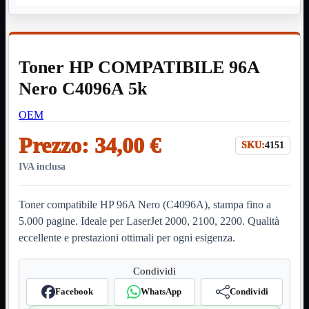
HDMI Switch
KVM
Prolunga

Telefono
TEST
Toner HP COMPATIBILE 96A
USB Type-C
USB2
Nero C4096A 5k

USB3

OEM
VGA

Prezzo:
34,00 €
Alimentazione
Mostra tutti i prodotti
SKU:
4151
220Volt
Molex
IVA inclusa
Prolunga
Sata
VGA
Toner compatibile HP 96A Nero (C4096A), stampa fino a
5.000 pagine. Ideale per LaserJet 2000, 2100, 2200. Qualità
USB2
Mostra tutti i prodotti
eccellente e prestazioni ottimali per ogni esigenza.
A/A Maschio
Micro
Mini
Condividi
OTG
Prolunga
Facebook
WhatsApp
Condividi
Stampante