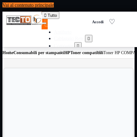
Vai al contenuto principale

Tutto
Antifurto
Cablaggio Rete

Computer

Home
Consumabili per stampanti
Consumabili per stampanti
HP
Toner compatibili
Toner HP COMPAT

Domotica

Elettricita

Informatica

Materiale Ufficio

Ricambi

Ricondizionati

Servizi

Telefoni

Videosorveglianza

Domotica
Mostra tutti i prodotti
ZigBee