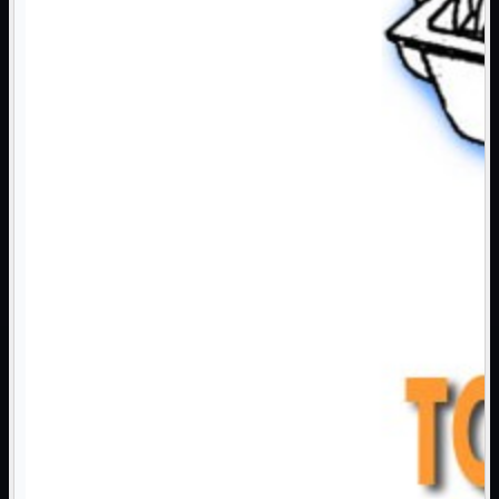
NAS Ricondizionato
PowerLine
Ripetitore WiFi

Router

Scheda di Rete

Switch POE
Switch Rete

VOIP

WiFi

Access Point
Mostra tutti i prodotti
Uso Esterno
Uso Interno
WiFi
Mostra tutti i prodotti
PCI
PCI-Express
USB
VOIP
Mostra tutti i prodotti
Adattatori
Telefoni
Router
Mostra tutti i prodotti