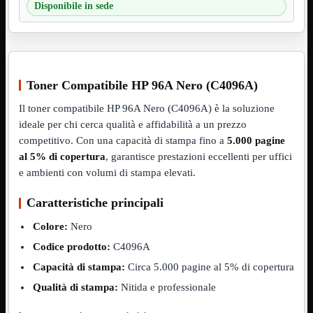
Disponibile in sede
VGA
Mostra tutti i prodotti
Maschio-Femmina
Maschio-Maschio
Sdoppiatore
Splitter
VGA to HDMI
Toner Compatibile HP 96A Nero (C4096A)
Dati
Mostra tutti i prodotti
Il toner compatibile HP 96A Nero (C4096A) è la soluzione
E-Sata
ideale per chi cerca qualità e affidabilità a un prezzo
Sas
Sata
competitivo. Con una capacità di stampa fino a
5.000 pagine
al 5% di copertura
, garantisce prestazioni eccellenti per uffici
Prolunga
Mostra tutti i prodotti
e ambienti con volumi di stampa elevati.
EPS
USB3
Mostra tutti i prodotti
Caratteristiche principali
Dati
Micro
Colore:
Nero
Prolunga
Codice prodotto:
C4096A
Adattatore
Mostra tutti i prodotti
Capacità di stampa:
Circa 5.000 pagine al 5% di copertura
CDROM to Hard Disk
IDE to SATA
Qualità di stampa:
Nitida e professionale
m2 to SATA
NVMe to MacBook