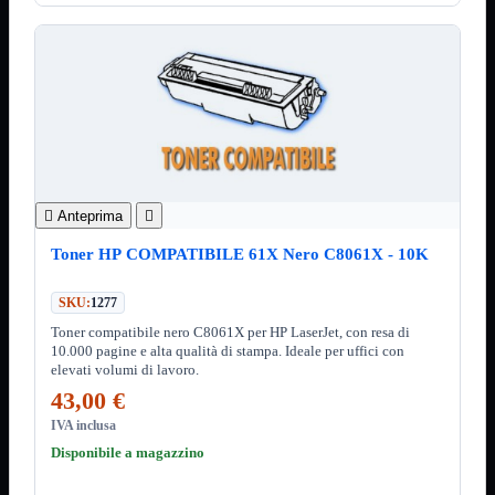
3.0
Type C
Stampanti
Mostra tutti i prodotti
Etichettatrici
Inkjet

Laser

Inkjet
Mostra tutti i prodotti
Multifunzione

Anteprima

Laser
Mostra tutti i prodotti
BN
Toner HP COMPATIBILE 61X Nero C8061X - 10K
Cabinet
Mostra tutti i prodotti
Con Alimentatore
SKU:
1277
Senza Alimentatore
Toner compatibile nero C8061X per HP LaserJet, con resa di
10.000 pagine e alta qualità di stampa. Ideale per uffici con
Speaker
Mostra tutti i prodotti
elevati volumi di lavoro.
Alimentazione USB
43,00 €
Microfono
Portatili Bluetooth
IVA inclusa
Sistema 2.1
Disponibile a magazzino
Dissipatori
Mostra tutti i prodotti