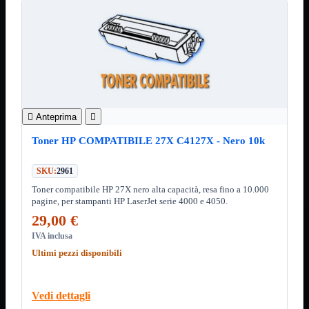
12Volt
220Volt
Pulizia
Mostra tutti i prodotti
Salviette
Spray
Accessori
Mostra tutti i prodotti
Borse Notebook


Anteprima

Docking Station
HUB USB

Toner HP COMPATIBILE 27X C4127X - Nero 10k
Joypad Joystick
Lettore di Memorie
SKU:
2961
Lettori Barcode
Supporti Notebook
Toner compatibile HP 27X nero alta capacità, resa fino a 10.000
Supporti PC
pagine, per stampanti HP LaserJet serie 4000 e 4050.
29,00 €
Borse Notebook
Mostra tutti i prodotti
da 12" a 15,6"
IVA inclusa
meno di 12"
Ultimi pezzi disponibili
superiore a 15,6"
HUB USB
Mostra tutti i prodotti
Vedi dettagli
2.0