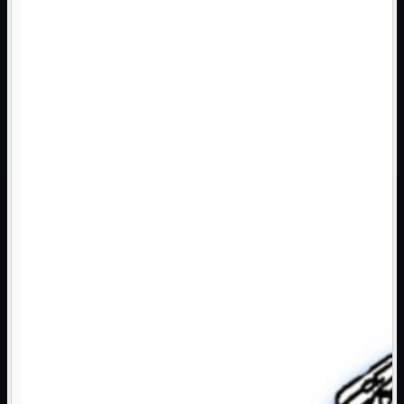
Monitor

Mouse

Networking

Pulizia

Schede

Software

Speaker

Stampanti

Supporti

Tablet

Tastiere

UPS

Varie
Webcam
Networking
Mostra tutti i prodotti
Access Point

Antenne WiFi
Firewall
NAS