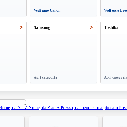
Vedi tutto Canon
Vedi tutto Eps
>
>
Samsung
Toshiba
Apri categoria
Apri categori
Nome, da A a Z
Nome, da Z ad A
Prezzo, da meno caro a più caro
Prez