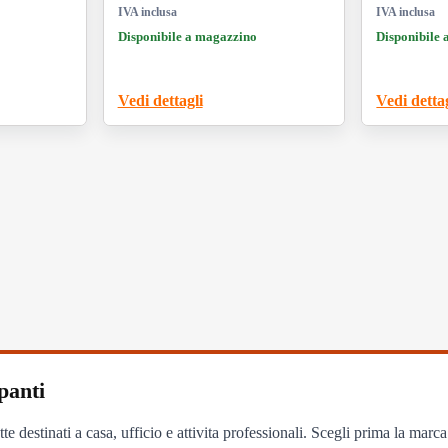
IVA inclusa
IVA inclusa
0Vn,
Link
Disponibile a magazzino
Disponibile
15Vdn,
orkCentre
Vedi dettagli
Vedi detta
panti
te destinati a casa, ufficio e attivita professionali. Scegli prima la marc