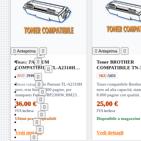
Dissipatori

Hard Disk

Laboratorio

MainBoard

Masterizzatori

MediaPlayer
Memorie


Anteprima


Anteprima

Monitor

Mouse
Toner PANTUM

Toner BROTHER
COMPATIBILE TL-A2310H
COMPATIBILE TN-3
Networking

Nero 1.6K
8K
SKU:
2940
SKU:
5433
Pulizia

Schede
Toner compatibile Pantum TL-A2310H
Toner compatibile Broth

nero, resa fino a 1600 pagine, per
nero ad alta capacità, sta
Software

stampanti Pantum BP2300W, BM2300
8.000 pagine con qualità
Speaker

e BM2300W
professionale. Compatibil
36,00 €
25,00 €
vasta gamma di modelli Br
Stampanti

IVA inclusa
IVA inclusa
Supporti

Ultimi pezzi disponibili
Disponibile a magazzino
Tablet

Tastiere

Vedi dettagli
Vedi dettagli
UPS
