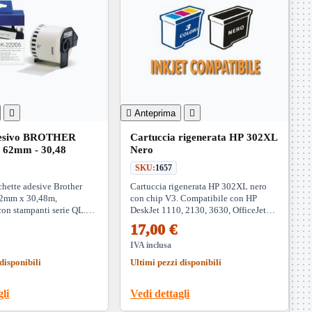


Anteprima

desivo BROTHER
Cartuccia rigenerata HP 302XL
 62mm - 30,48
Nero
SKU:
1657
chette adesive Brother
Cartuccia rigenerata HP 302XL nero
2mm x 30,48m,
con chip V3. Compatibile con HP
con stampanti serie QL.
DeskJet 1110, 2130, 3630, OfficeJet
ichette personalizzate di
3830, 4650, Envy 4520 e altri modelli.
17,00 €
in ufficio e magazzino.
Resa 480 pagine.
IVA inclusa
disponibili
Ultimi pezzi disponibili
gli
Vedi dettagli