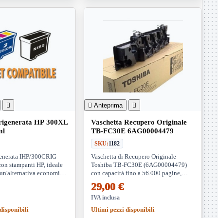


Anteprima

 rigenerata HP 300XL
Vaschetta Recupero Originale
ml
TB-FC30E 6AG00004479
SKU:
1182
generata IHP/300CRIG
Vaschetta di Recupero Originale
con stampanti HP, ideale
Toshiba TB-FC30E (6AG00004479)
 un'alternativa economica
con capacità fino a 56.000 pagine,
 garantendo alta qualità
compatibile con modelli e-Studio
29,00 €
restazioni ottimali.
selezionati, per stampe di alta qualità e
prestazioni ottimali.
IVA inclusa
disponibili
Ultimi pezzi disponibili