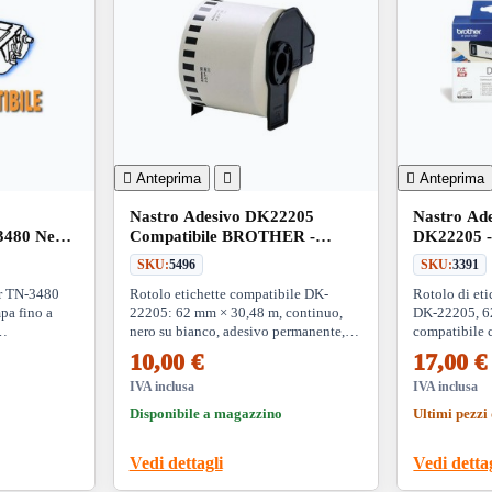

Anteprima


Anteprima
Nastro Adesivo DK22205
Nastro A
480 Nero
Compatibile BROTHER -
DK22205 -
62mm - 30,48
SKU:
5496
SKU:
3391
er TN-3480
Rotolo etichette compatibile DK-
Rotolo di eti
mpa fino a
22205: 62 mm × 30,48 m, continuo,
DK-22205, 6
nero su bianco, adesivo permanente,
compatibile 
e con una
supporto incluso. Per stampanti
Ideale per et
10,00 €
17,00 €
other.
Brother QL (QL-500/700/800/1100
alta qualità 
ecc.). Perfetto per ufficio e magazzino.
IVA inclusa
IVA inclusa
Disponibile a magazzino
Ultimi pezzi 
Vedi dettagli
Vedi detta