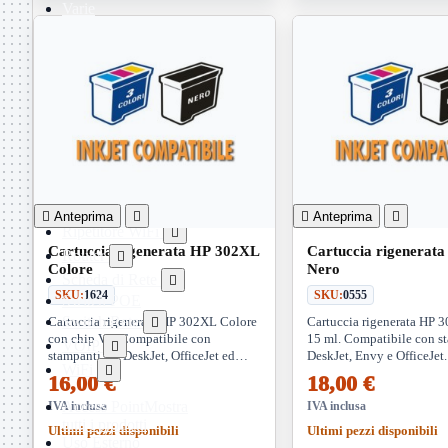
Varie
Webcam
Networking
Mostra
tutti i prodotti
Access Point

Antenne WiFi
Firewall
NAS
NAS
Ricondizionato
PowerLine

Anteprima


Anteprima

Ripetitore WiFi

Cartuccia rigenerata HP 302XL
Cartuccia rigenerat
Router

Colore
Nero
Scheda di Rete

SKU:
1624
SKU:
0555
Switch POE
Switch Rete
Cartuccia rigenerata HP 302XL Colore
Cartuccia rigenerata HP 

con chip V3. Compatibile con
15 ml. Compatibile con s
VOIP

stampanti HP DeskJet, OfficeJet ed
DeskJet, Envy e OfficeJet.
WiFi

Envy. Stampe brillanti e affidabili con
elevata, testo nitido e ris
16,00 €
18,00 €
capacità 6x3ml
costi di stampa
Access Point
Mostra
IVA inclusa
IVA inclusa
tutti i prodotti
Ultimi pezzi disponibili
Ultimi pezzi disponibili
Uso Esterno