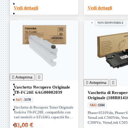
Uso Interno
Vedi dettagli
Vedi dettagli
WiFi
Mostra tutti i
prodotti
PCI
NON DISPONIBILE
PCI-Express
USB
VOIP
Mostra tutti i
prodotti
Adattatori
Telefoni
Router
Mostra tutti i
prodotti

Anteprima

3G WiFi

Anteprima

4G WiFi
Vaschetta Recupero Originale
ADSL2 WiFi
TB-FC28E 6AG00002039
Vaschetta di Recuper
Cablati
Originale (108R014
WiFi
SKU:
3670
6510, VersaLink C50
SKU:
1184
Vaschetta di Recupero Toner Originale
Ripetitore
Toshiba TB-FC28E, compatibile con
Phaser 6510Vdn, Phaser 
WiFi
Mostra tutti i
vari modelli e-STUDIO, capacità fino a
VersaLink C500Vdn, Ver
prodotti
26.000 pagine. Codice OEM:
C500Vn, VersaLink C505
31,00 €
Doppia Banda
6AG00002039
VersaLink C505Vx, Versa