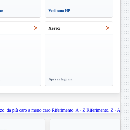
on
Vedi tutto HP
>
>
Xerox
a
Apri categoria
zo, da più caro a meno caro
Riferimento, A - Z
Riferimento, Z - A