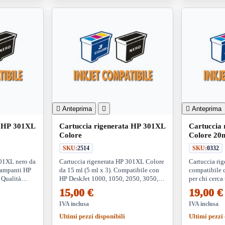

Anteprima


Anteprima
a HP 301XL
Cartuccia rigenerata HP 301XL
Cartuccia
Colore
Colore 20
SKU:
2514
SKU:
0332
301XL nero da
Cartuccia rigenerata HP 301XL Colore
Cartuccia ri
tampanti HP
da 15 ml (5 ml x 3). Compatibile con
compatibile 
 Qualità
HP DeskJet 1000, 1050, 2050, 3050,
per chi cerca
parmio sui
Envy 4500, 5530 e OfficeJet 2620,
ed ecologica,
15,00 €
19,00 €
4630. Qualità e risparmio
di stampa e p
IVA inclusa
IVA inclusa
Ultimi pezzi disponibili
Ultimi pezzi 