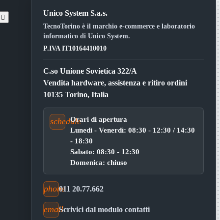
Unico System S.a.s.
t

TecnoTorino è il marchio e-commerce e laboratorio
informatico di Unico System.
P.IVA IT10164410010
C.so Unione Sovietica 322/A
Vendita hardware, assistenza e ritiro ordini
10135 Torino, Italia
Orari di apertura
schedule
Lunedì - Venerdì: 08:30 - 12:30 / 14:30
- 18:30
Sabato: 08:30 - 12:30
Domenica: chiuso
phone
011 20.77.662
email
Scrivici dal modulo contatti