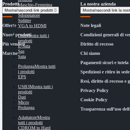
Prodotti
La nostra azienda
Maschio-Femmina
Maschio-Maschio
Mostra/nascondi link prodotti

Mostra/nascondi link la nos
Sdoppiatore
Splitter
Offerte
Note legali
VGA to HDMI
Nuovi prodotti
Condizioni generali di ve
Dati
Mostra tutti i
prodotti
Più venduti
Diritto di recesso
E-Sata
Sas
Marche
Chi siamo
Sata
Pagamenti sicuri e tutela 
Prolunga
Mostra tutti
i prodotti
Spedizioni e ritiro in sede
EPS
Resi, diritto di recesso e 
USB3
Mostra tutti i
Privacy Policy
prodotti
Dati
Cookie Policy
Micro
Prolunga
Trasparenza sull’uso del
Adattatore
Mostra
tutti i prodotti
CDROM to Hard