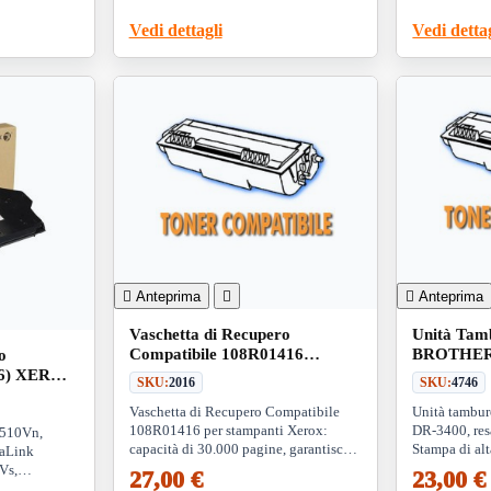
Vedi dettagli
Vedi detta

Anteprima


Anteprima
Vaschetta di Recupero
Unità Tam
Compatibile 108R01416
BROTHER
o
XEROX 6510 (30K)
50K (Drum
16) XEROX
SKU:
2016
SKU:
4746
0 (30K)
Vaschetta di Recupero Compatibile
Unità tambur
108R01416 per stampanti Xerox:
DR-3400, res
6510Vn,
capacità di 30.000 pagine, garantisce
Stampa di alt
saLink
efficienza e prestazioni ottimali.
numerosi mode
Vs,
27,00 €
23,00 €
volumi elevat
Link