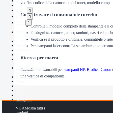
TEST
verifica codice della cartuccia o del toner, modello compati
USB Type-C
USB2

Come trovare il consumabile corretto
USB3

VGA

Controlla il modello completo della stampante e il c
Alimentazione
Mostra
Distingui tra cartucce, toner, tamburi, nastri ed etiche
tutti i prodotti
Verifica se il prodotto e originale, compatibile o rig
220Volt
Molex
Per stampanti laser controlla se tamburo e toner son
Prolunga
Sata
Ricerca per marca
VGA
USB2
Mostra tutti i
Consulta i consumabili per
stampanti HP
,
Brother
,
Canon
prodotti
una verifica di compatibilita.
A/A Maschio
Micro
Mini
OTG
Prolunga
Stampante
VGA
Mostra tutti i
prodotti