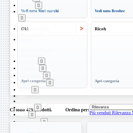
Telefoni

Videosorveglianza
Vedi tutto Altri marchi
Vedi tutto Brother

>
Domotica
Mostra
Oki
Ricoh
tutti i prodotti
ZigBee
Informatica
Mostra
tutti i prodotti
Accessori

Adattatore

Alimentatori

Apri categoria
Apri categoria
Assemblaggio

Audio

Bay
Box Esterni
Cabinet
Rilevanza

Ci sono 479 prodotti.
Ordina per:
Più venduti
Rilevanza
Cavi

Contenitori

CPU
