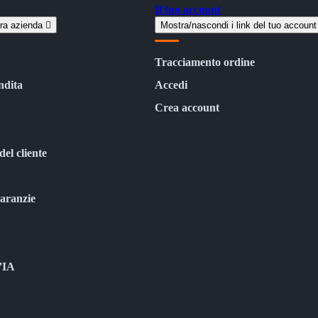
Il tuo account
tra azienda

Mostra/nascondi i link del tuo accoun
Tracciamento ordine
ndita
Accedi
Crea account
del cliente
garanzie
l’IA