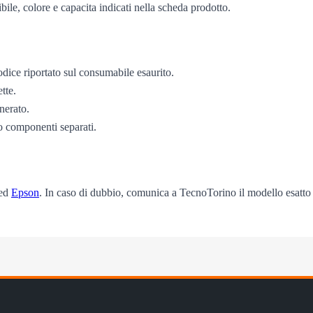
bile, colore e capacita indicati nella scheda prodotto.
odice riportato sul consumabile esaurito.
tte.
enerato.
o componenti separati.
ed
Epson
. In caso di dubbio, comunica a TecnoTorino il modello esatto