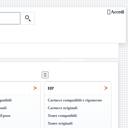

Accedi

Chi siamo
ASSISTENZA REMOTA

Dove siamo
Contattaci
Guide e news

>
>
HP
atibili
Cartucce compatibili e rigenerate
nali
Cartucce originali
i Epson
Toner compatibili
Toner originali