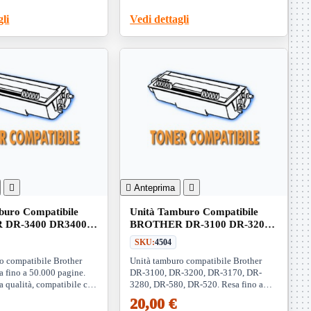
gli
Vedi dettagli


Anteprima

buro Compatibile
Unità Tamburo Compatibile
 DR-3400 DR3400
BROTHER DR-3100 DR-3200
 Unit)
DR-3170 DR-3280 DR-580 DR-
SKU:
4504
520 (Drum Unit)
o compatibile Brother
Unità tamburo compatibile Brother
a fino a 50.000 pagine.
DR-3100, DR-3200, DR-3170, DR-
a qualità, compatibile con
3280, DR-580, DR-520. Resa fino a
lli Brother. Ideale per
25.000 pagine. Compatibile con
20,00 €
i.
numerosi modelli di stampanti Brother.