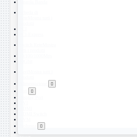
Singola Banda
Scheda di
Rete
Mostra tutti i
prodotti
PCI
PCI-Express
Switch Rete
Mostra
tutti i prodotti
10/100/1000Mps
10Gbit
Cavi
Mostra tutti i
prodotti
Alimentazione

Dati

Display Port
DVI
HDMI
HDMI Switch
KVM
Prolunga

Telefono