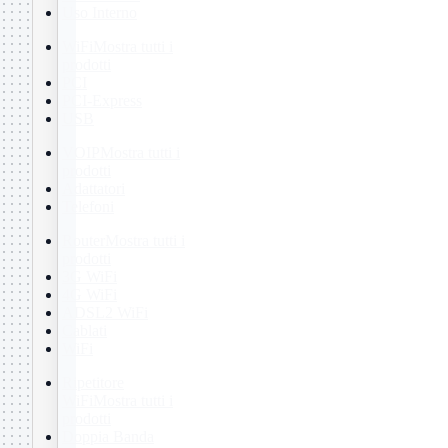
Uso Interno
WiFi
Mostra tutti i
prodotti
PCI
PCI-Express
USB
VOIP
Mostra tutti i
prodotti
Adattatori
Telefoni
Router
Mostra tutti i
prodotti
3G WiFi
4G WiFi
ADSL2 WiFi
Cablati
WiFi
Ripetitore
WiFi
Mostra tutti i
prodotti
Doppia Banda