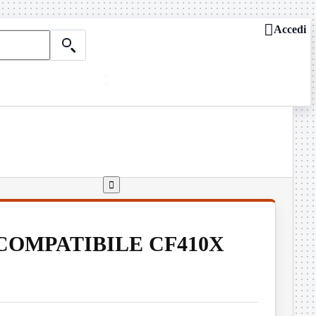

Accedi

Chi siamo
ASSISTENZA REMOTA

Dove siamo
Contattaci
Guide e news

 COMPATIBILE CF410X