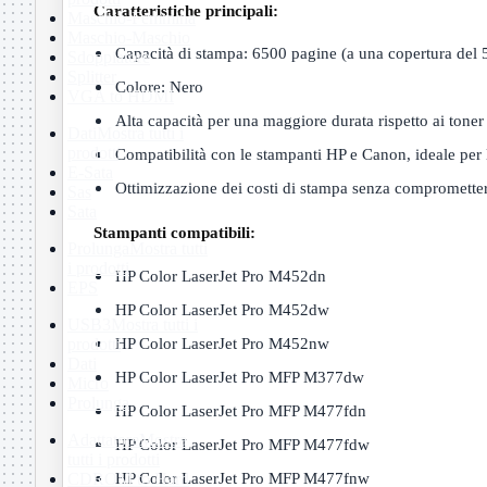
Caratteristiche principali:
Maschio-Femmina
Maschio-Maschio
Capacità di stampa: 6500 pagine (a una copertura del
Sdoppiatore
Splitter
Colore: Nero
VGA to HDMI
Alta capacità per una maggiore durata rispetto ai toner
Dati
Mostra tutti i
prodotti
Compatibilità con le stampanti HP e Canon, ideale per l
E-Sata
Ottimizzazione dei costi di stampa senza compromettere
Sas
Sata
Stampanti compatibili:
Prolunga
Mostra tutti
i prodotti
HP Color LaserJet Pro M452dn
EPS
HP Color LaserJet Pro M452dw
USB3
Mostra tutti i
HP Color LaserJet Pro M452nw
prodotti
Dati
HP Color LaserJet Pro MFP M377dw
Micro
Prolunga
HP Color LaserJet Pro MFP M477fdn
Adattatore
Mostra
HP Color LaserJet Pro MFP M477fdw
tutti i prodotti
HP Color LaserJet Pro MFP M477fnw
CDROM to Hard