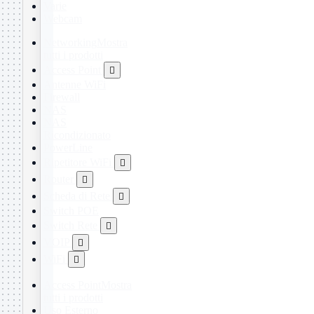
Varie
Webcam
Networking
Mostra
tutti i prodotti
Access Point

Antenne WiFi
Firewall
NAS
NAS
Ricondizionato
PowerLine
Ripetitore WiFi

Router

Scheda di Rete

Switch POE
Switch Rete

VOIP

WiFi

Access Point
Mostra
tutti i prodotti
Uso Esterno