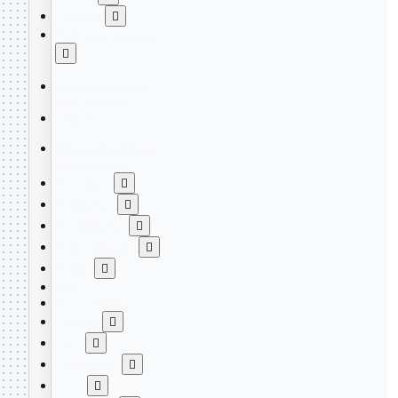
Telefoni

Videosorveglianza

Domotica
Mostra
tutti i prodotti
ZigBee
Informatica
Mostra
tutti i prodotti
Accessori

Adattatore

Alimentatori

Assemblaggio

Audio

Bay
Box Esterni
Cabinet

Cavi

Contenitori

CPU
