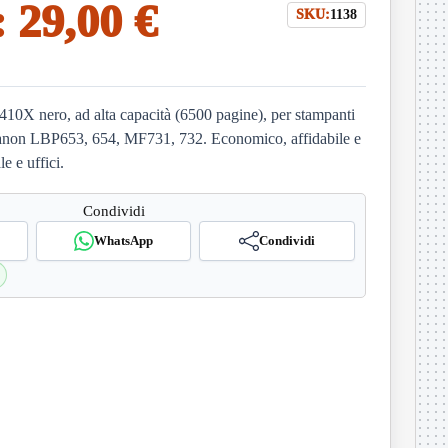
:
29,00 €
SKU:
1138
10X nero, ad alta capacità (6500 pagine), per stampanti
on LBP653, 654, MF731, 732. Economico, affidabile e
e e uffici.
Condividi
WhatsApp
Condividi