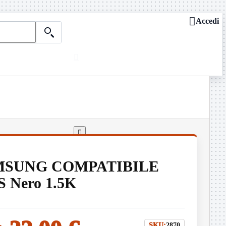

Accedi

Chi siamo
ASSISTENZA REMOTA

Dove siamo
Contattaci
Guide e news

AMSUNG COMPATIBILE
 Nero 1.5K
SKU:
2870