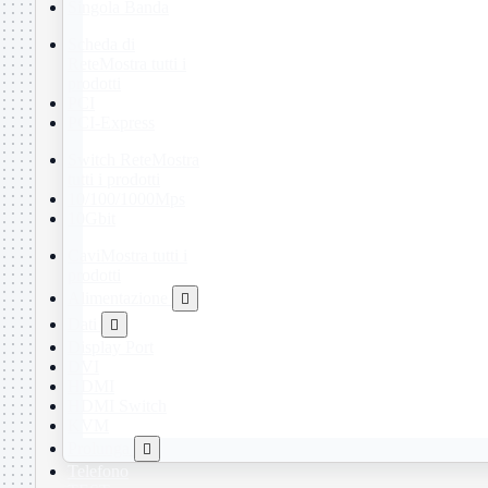
Singola Banda
Scheda di
Rete
Mostra tutti i
prodotti
PCI
PCI-Express
Switch Rete
Mostra
tutti i prodotti
10/100/1000Mps
10Gbit
Cavi
Mostra tutti i
prodotti
Alimentazione

Dati

Display Port
DVI
HDMI
HDMI Switch
KVM
Prolunga

Telefono