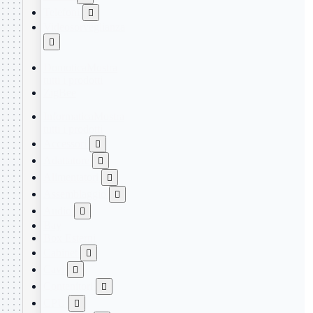
Telefoni

Videosorveglianza

Domotica
Mostra
tutti i prodotti
ZigBee
Informatica
Mostra
tutti i prodotti
Accessori

Adattatore

Alimentatori

Assemblaggio

Audio

Bay
Box Esterni
Cabinet

Cavi

Contenitori

CPU
