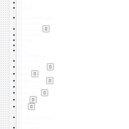
Varie
Webcam
Networking
Mostra
tutti i prodotti
Access Point

Antenne WiFi
Firewall
NAS
NAS
Ricondizionato
PowerLine
Ripetitore WiFi

Router

Scheda di Rete

Switch POE
Switch Rete

VOIP

WiFi

Access Point
Mostra
tutti i prodotti
Uso Esterno