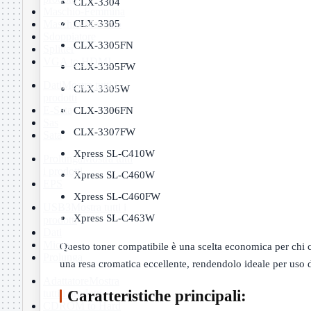
CLX-3304
Maschio-Femmina
CLX-3305
Maschio-Maschio
Sdoppiatore
CLX-3305FN
Splitter
VGA to HDMI
CLX-3305FW
Dati
Mostra tutti i
CLX-3305W
prodotti
CLX-3306FN
E-Sata
Sas
CLX-3307FW
Sata
Xpress SL-C410W
Prolunga
Mostra tutti
i prodotti
Xpress SL-C460W
EPS
Xpress SL-C460FW
USB3
Mostra tutti i
Xpress SL-C463W
prodotti
Dati
Micro
Questo toner compatibile è una scelta economica per chi c
Prolunga
una resa cromatica eccellente, rendendolo ideale per uso 
Adattatore
Mostra
Caratteristiche principali:
tutti i prodotti
CDROM to Hard