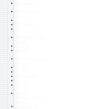
Uso Interno
WiFi
Mostra tutti i
prodotti
PCI
PCI-Express
USB
VOIP
Mostra tutti i
prodotti
Adattatori
Telefoni
Router
Mostra tutti i
prodotti
3G WiFi
4G WiFi
ADSL2 WiFi
Cablati
WiFi
Ripetitore
WiFi
Mostra tutti i
prodotti
Doppia Banda