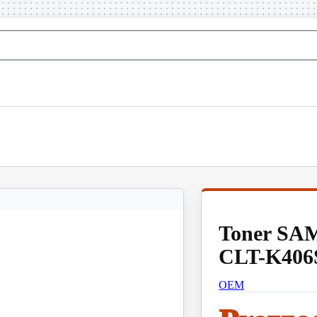
Toner S
CLT-K406S
OEM