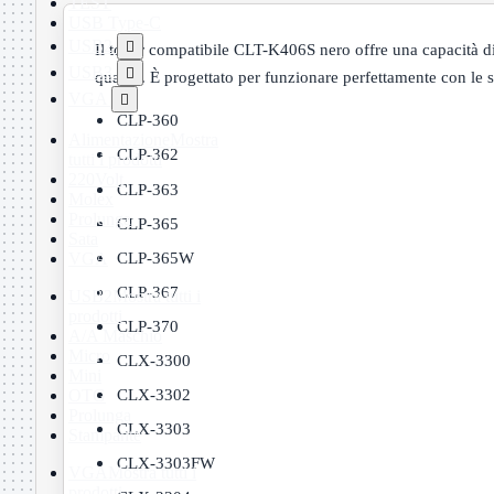
TEST
USB Type-C
USB2

Il toner compatibile CLT-K406S nero offre una capacità di 
USB3

qualità. È progettato per funzionare perfettamente con le
VGA

CLP-360
Alimentazione
Mostra
CLP-362
tutti i prodotti
220Volt
CLP-363
Molex
Prolunga
CLP-365
Sata
CLP-365W
VGA
CLP-367
USB2
Mostra tutti i
prodotti
CLP-370
A/A Maschio
Micro
CLX-3300
Mini
CLX-3302
OTG
Prolunga
CLX-3303
Stampante
CLX-3303FW
VGA
Mostra tutti i
prodotti