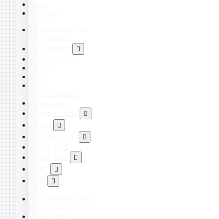
Varie
Webcam
Networking
Mostra
tutti i prodotti
Access Point

Antenne WiFi
Firewall
NAS
NAS
Ricondizionato
PowerLine
Ripetitore WiFi

Router

Scheda di Rete

Switch POE
Switch Rete

VOIP

WiFi

Access Point
Mostra
tutti i prodotti
Uso Esterno