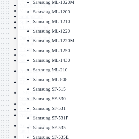
Samsung ML-1020M
Maschio-Femmina
Maschio-Maschio
Samsung ML-1200
Sdoppiatore
Samsung ML-1210
Splitter
VGA to HDMI
Samsung ML-1220
Dati
Mostra tutti i
Samsung ML-1220M
prodotti
E-Sata
Samsung ML-1250
Sas
Samsung ML-1430
Sata
Samsung ML-210
Prolunga
Mostra tutti
i prodotti
Samsung ML-808
EPS
Samsung SF-515
USB3
Mostra tutti i
prodotti
Samsung SF-530
Dati
Samsung SF-531
Micro
Prolunga
Samsung SF-531P
Adattatore
Mostra
Samsung SF-535
tutti i prodotti
CDROM to Hard
Samsung SF-535E