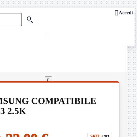

Accedi

Chi siamo
ASSISTENZA REMOTA

Dove siamo
Contattaci
Guide e news

AMSUNG COMPATIBILE
3 2.5K
SKU:
3203