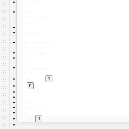
Singola Banda
Scheda di
Rete
Mostra tutti i
prodotti
PCI
PCI-Express
Switch Rete
Mostra
tutti i prodotti
10/100/1000Mps
10Gbit
Cavi
Mostra tutti i
prodotti
Alimentazione

Dati

Display Port
DVI
HDMI
HDMI Switch
KVM
Prolunga

Telefono