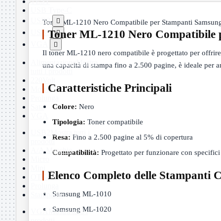
TEST
USB Type-C
USB2

Toner ML-1210 Nero Compatibile per Stampanti Samsun
USB3
Toner ML-1210 Nero Compatibile 

VGA

Il toner ML-1210 nero compatibile è progettato per offrir
Alimentazione
Mostra
una capacità di stampa fino a 2.500 pagine, è ideale per am
tutti i prodotti
220Volt
Caratteristiche Principali
Molex
Prolunga
Colore:
Nero
Sata
VGA
Tipologia:
Toner compatibile
USB2
Mostra tutti i
Resa:
Fino a 2.500 pagine al 5% di copertura
prodotti
A/A Maschio
Compatibilità:
Progettato per funzionare con specifi
Micro
Mini
Elenco Completo delle Stampanti C
OTG
Prolunga
Samsung ML-1010
Stampante
Samsung ML-1020
VGA
Mostra tutti i
prodotti