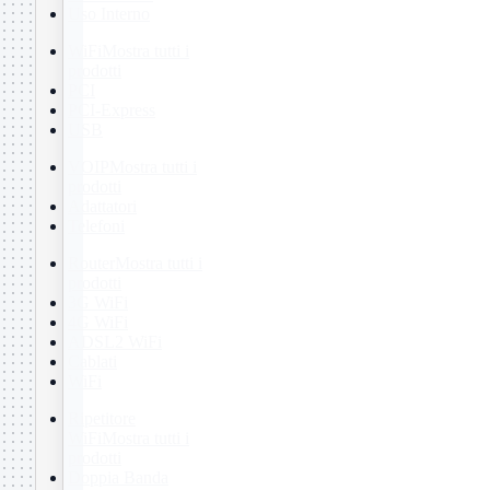
Uso Interno
WiFi
Mostra tutti i
prodotti
PCI
PCI-Express
USB
VOIP
Mostra tutti i
prodotti
Adattatori
Telefoni
Router
Mostra tutti i
prodotti
3G WiFi
4G WiFi
ADSL2 WiFi
Cablati
WiFi
Ripetitore
WiFi
Mostra tutti i
prodotti
Doppia Banda