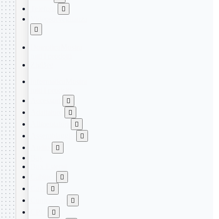
Telefoni

Videosorveglianza

Domotica
Mostra
tutti i prodotti
ZigBee
Informatica
Mostra
tutti i prodotti
Accessori

Adattatore

Alimentatori

Assemblaggio

Audio

Bay
Box Esterni
Cabinet

Cavi

Contenitori

CPU
