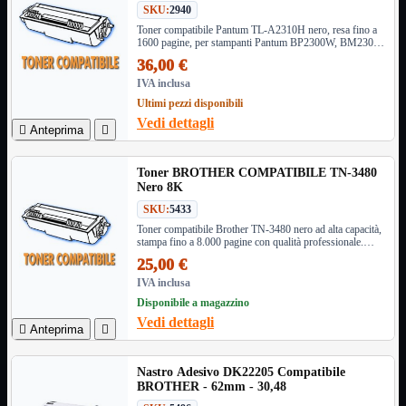
SKU:
2940
Informatica
Mostra tutti i prodotti
Toner compatibile Pantum TL-A2310H nero, resa fino a
1600 pagine, per stampanti Pantum BP2300W, BM2300
Accessori

e BM2300W
36,00 €
Adattatore

IVA inclusa
Alimentatori

Ultimi pezzi disponibili
Assemblaggio

Vedi dettagli

Anteprima

Audio

Bay
Box Esterni
Toner BROTHER COMPATIBILE TN-3480
Nero 8K
Cabinet

Cavi
SKU:
5433

Toner compatibile Brother TN-3480 nero ad alta capacità,
Contenitori

stampa fino a 8.000 pagine con qualità professionale.
CPU

Compatibile con una vasta gamma di modelli Brother.
25,00 €
Dissipatori

IVA inclusa
Hard Disk

Disponibile a magazzino
Laboratorio

Vedi dettagli

Anteprima

MainBoard

Masterizzatori

Nastro Adesivo DK22205 Compatibile
MediaPlayer
BROTHER - 62mm - 30,48
Memorie
