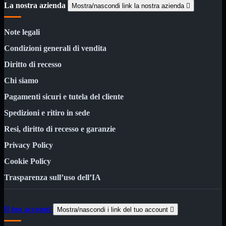
3.0
La nostra azienda
Mostra/nascondi link la nostra azienda

Type C
Stampanti
Mostra tutti i prodotti
Note legali
Etichettatrici
Inkjet

Condizioni generali di vendita
Laser

Diritto di recesso
Inkjet
Mostra tutti i prodotti
Chi siamo
Multifunzione
Pagamenti sicuri e tutela del cliente
Laser
Mostra tutti i prodotti
BN
Spedizioni e ritiro in sede
Resi, diritto di recesso e garanzie
Cabinet
Mostra tutti i prodotti
Con Alimentatore
Privacy Policy
Senza Alimentatore
Cookie Policy
Speaker
Mostra tutti i prodotti
Alimentazione USB
Trasparenza sull’uso dell’IA
Microfono
Portatili Bluetooth
Sistema 2.1
Il tuo account
Mostra/nascondi i link del tuo account

Dissipatori
Mostra tutti i prodotti