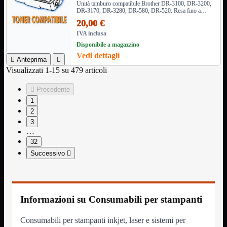
Unità tamburo compatibile Brother DR-3100, DR-3200,
DR-3170, DR-3280, DR-580, DR-520. Resa fino a
Assemblaggio
Mostra tutti i prodotti
25.000 pagine. Compatibile con numerosi modelli di
20,00 €
Basette
stampanti Brother.
IVA inclusa
Binari Hard Disk
Fascette
Disponibile a magazzino
Guaina Termorestringente
Vedi dettagli

Anteprima

Pasta Termica
Visualizzati 1-15 su 479 articoli
Staffa


Precedente
Staffa
Mostra tutti i prodotti
E-Sata
1
Parallela
2
Seriale
3
USB
…
32
UPS
Mostra tutti i prodotti
Successivo

Batterie
Cavi Alimentazione
Connettori
Gruppi
Multiprese
Informazioni su Consumabili per stampanti
Alimentatori
Mostra tutti i prodotti
5Volts
Consumabili per stampanti inkjet, laser e sistemi per