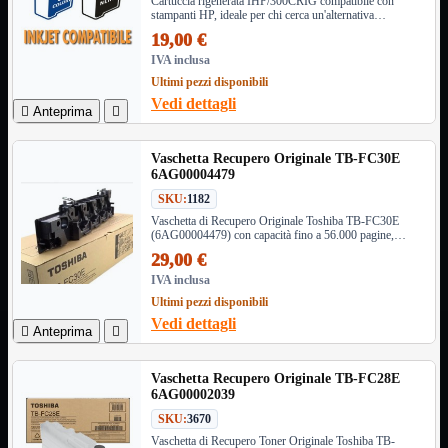
HDMI Switch
Cartuccia rigenerata IHP/300CRIG compatibile con
stampanti HP, ideale per chi cerca un'alternativa
KVM
economica ed ecologica, garantendo alta qualità di stampa
19,00 €
Prolunga

e prestazioni ottimali.
IVA inclusa
Telefono
TEST
Ultimi pezzi disponibili
USB Type-C
Vedi dettagli

Anteprima

USB2

USB3

Vaschetta Recupero Originale TB-FC30E
VGA

6AG00004479
SKU:
1182
Alimentazione
Mostra tutti i prodotti
220Volt
Vaschetta di Recupero Originale Toshiba TB-FC30E
(6AG00004479) con capacità fino a 56.000 pagine,
Molex
compatibile con modelli e-Studio selezionati, per stampe
Prolunga
29,00 €
di alta qualità e prestazioni ottimali.
Sata
IVA inclusa
VGA
Ultimi pezzi disponibili
Vedi dettagli
USB2
Mostra tutti i prodotti

Anteprima

A/A Maschio
Micro
Vaschetta Recupero Originale TB-FC28E
Mini
6AG00002039
OTG
Prolunga
SKU:
3670
Stampante
Vaschetta di Recupero Toner Originale Toshiba TB-