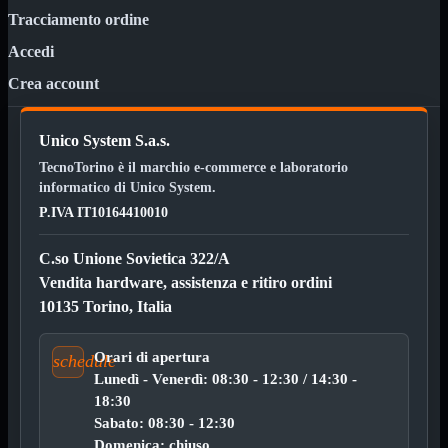
ChipSet
Tracciamento ordine
Hard Disk
Ventole

Accedi
Ventole CPU
Crea account
Ventole
Mostra tutti i prodotti
40x40
50x50
Unico System S.a.s.
60x60
TecnoTorino è il marchio e-commerce e laboratorio
70x70
80x80
informatico di Unico System.
92x92
P.IVA IT10164410010
120x120
140x140
C.so Unione Sovietica 322/A
Cavi
PCI
Vendita hardware, assistenza e ritiro ordini
Viti
10135 Torino, Italia
Supporti
Mostra tutti i prodotti
CDROM
Orari di apertura
schedule
DVD-R
Lunedì - Venerdì: 08:30 - 12:30 / 14:30 -
DVD+R
18:30
Contenitori
Mostra tutti i prodotti
Sabato: 08:30 - 12:30
Hard Disk
Domenica: chiuso