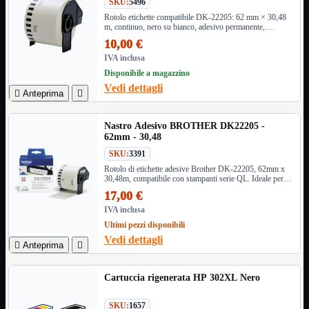
SKU:
5496
Monitor

Rotolo etichette compatibile DK-22205: 62 mm × 30,48
m, continuo, nero su bianco, adesivo permanente,
Mouse

supporto incluso. Per stampanti Brother QL (QL-
10,00 €
Networking

500/700/800/1100 ecc.). Perfetto per ufficio e magazzino.
IVA inclusa
Pulizia

Disponibile a magazzino
Schede

Vedi dettagli

Anteprima

Software

Speaker

Nastro Adesivo BROTHER DK22205 -
Stampanti

62mm - 30,48
Supporti

SKU:
3391
Tablet

Rotolo di etichette adesive Brother DK-22205, 62mm x
Tastiere

30,48m, compatibile con stampanti serie QL. Ideale per
etichette personalizzate di alta qualità in ufficio e
UPS
17,00 €

magazzino.
Varie
IVA inclusa
Webcam
Ultimi pezzi disponibili
Vedi dettagli
Networking
Mostra tutti i prodotti

Anteprima

Access Point

Antenne WiFi
Cartuccia rigenerata HP 302XL Nero
Firewall
NAS
SKU:
1657