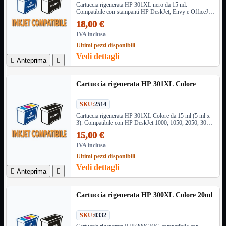
Cartuccia rigenerata HP 301XL nero da 15 ml.
3G WiFi
Compatibile con stampanti HP DeskJet, Envy e OfficeJet.
4G WiFi
Qualità elevata, testo nitido e risparmio sui costi di stampa
18,00 €
ADSL2 WiFi
Cablati
IVA inclusa
WiFi
Ultimi pezzi disponibili
Vedi dettagli

Anteprima

Ripetitore WiFi
Mostra tutti i prodotti
Doppia Banda
Singola Banda
Cartuccia rigenerata HP 301XL Colore
Scheda di Rete
Mostra tutti i prodotti
PCI
SKU:
2514
PCI-Express
Cartuccia rigenerata HP 301XL Colore da 15 ml (5 ml x
3). Compatibile con HP DeskJet 1000, 1050, 2050, 3050,
Envy 4500, 5530 e OfficeJet 2620, 4630. Qualità e
Switch Rete
Mostra tutti i prodotti
15,00 €
risparmio
10/100/1000Mps
IVA inclusa
10Gbit
Ultimi pezzi disponibili
Cavi
Mostra tutti i prodotti
Vedi dettagli

Anteprima

Alimentazione

Dati

Cartuccia rigenerata HP 300XL Colore 20ml
Display Port
DVI
SKU:
0332
HDMI