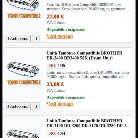
NVMe to PCIe
Vaschetta di Recupero Compatibile 108R01416 per
stampanti Xerox: capacità di 30.000 pagine, garantisce
NVMe to USB3
efficienza e prestazioni ottimali.
Parallela to Seriale
27,00 €
PS2
IVA inclusa
Seriale to Parallela
Disponibile a magazzino
Switch USB2
Vedi dettagli
USB

Anteprima

USB Type-C
USB2 Interni
Unità Tamburo Compatibile BROTHER
USB3 Interni
DR-3400 DR3400 50K (Drum Unit)
VGA to LAN
SKU:
4746
Laboratorio
Mostra tutti i prodotti
Unità tamburo compatibile Brother DR-3400, resa fino a
Alimentazione
50.000 pagine. Stampa di alta qualità, compatibile con
numerosi modelli Brother. Ideale per volumi elevati.
Cavi Test
23,00 €
Colla
IVA inclusa
Detergenti
Disponibile a magazzino
Magnetizzatori
Vedi dettagli
Misuratori

Anteprima

Misurazione
Nastro
Saldatura
Unità Tamburo Compatibile BROTHER
DR-3100 DR-3200 DR-3170 DR-3280 DR-580
Spray
DR-520 (Drum Unit)
Taglio
SKU:
4504
Utensili