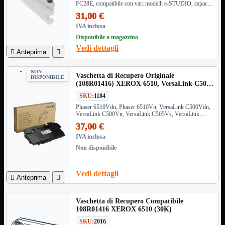
FC28E, compatibile con vari modelli e-STUDIO, capacità
VGA
Mostra tutti i prodotti
fino a 26.000 pagine. Codice OEM: 6AG00002039
31,00 €
Maschio-Femmina
IVA inclusa
Maschio-Maschio
Disponibile a magazzino
Sdoppiatore
Splitter
Vedi dettagli

Anteprima

VGA to HDMI
NON
Dati
Mostra tutti i prodotti
Vaschetta di Recupero Originale
DISPONIBILE
E-Sata
(108R01416) XEROX 6510, VersaLink C500
Sas
(30K)
SKU:
1184
Sata
Phaser 6510Vdn, Phaser 6510Vn, VersaLink C500Vdn,
VersaLink C500Vn, VersaLink C505Vs, VersaLink
Prolunga
Mostra tutti i prodotti
C505Vx, VersaLink C600Vdn, VersaLink C600Vn,
37,00 €
EPS
VersaLink C605Vx, VersaLink C605Vxl, WorkCentre
6515Vdn, WorkCentre 6515Vdni, WorkCentre 6515Vn
IVA inclusa
USB3
Mostra tutti i prodotti
Non disponibile
Dati
Micro
Prolunga
Vedi dettagli

Anteprima

Adattatore
Mostra tutti i prodotti
CDROM to Hard Disk
Vaschetta di Recupero Compatibile
IDE to SATA
108R01416 XEROX 6510 (30K)
m2 to SATA
SKU:
2016
NVMe to MacBook