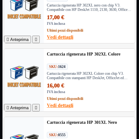
NAS Ricondizionato
Cartuccia rigenerata HP 302XL nero con chip V3.
PowerLine
Compatibile con HP DeskJet 1110, 2130, 3630, OfficeJet
Ripetitore WiFi

3830, 4650, Envy 4520 e altri modelli. Resa 480 pagine.
17,00 €
Router

IVA inclusa
Scheda di Rete

Ultimi pezzi disponibili
Switch POE
Vedi dettagli

Anteprima

Switch Rete

VOIP

Cartuccia rigenerata HP 302XL Colore
WiFi

Access Point
Mostra tutti i prodotti
SKU:
1624
Uso Esterno
Cartuccia rigenerata HP 302XL Colore con chip V3.
Uso Interno
Compatibile con stampanti HP DeskJet, OfficeJet ed
Envy. Stampe brillanti e affidabili con capacità 6x3ml
16,00 €
WiFi
Mostra tutti i prodotti
IVA inclusa
PCI
Ultimi pezzi disponibili
PCI-Express
Vedi dettagli
USB

Anteprima

VOIP
Mostra tutti i prodotti
Adattatori
Cartuccia rigenerata HP 301XL Nero
Telefoni
SKU:
0555
Router
Mostra tutti i prodotti