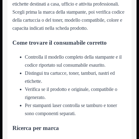
Notebook

etichette destinati a casa, ufficio e attivita professionali.
PC

Scegli prima la marca della stampante, poi verifica codice
Tablet
della cartuccia o del toner, modello compatibile, colore e
USB

capacita indicati nella scheda prodotto.
Notebook
Mostra tutti i prodotti
ACER
Come trovare il consumabile corretto
APPLE
ASUS
DELL
Controlla il modello completo della stampante e il
HP
codice riportato sul consumabile esaurito.
IBM/LENOVO
MICROSOFT
Distingui tra cartucce, toner, tamburi, nastri ed
SAMSUNG
etichette.
SONY
TOSHIBA
Verifica se il prodotto e originale, compatibile o
Universali
rigenerato.
PC
Mostra tutti i prodotti
Per stampanti laser controlla se tamburo e toner
ATX 3.0
sono componenti separati.
ATX Certificati
ATX Standard
MICRO-ATX
Ricerca per marca
USB
Mostra tutti i prodotti