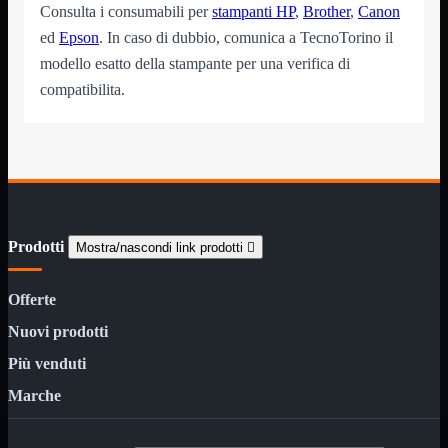
Consulta i consumabili per
stampanti HP
,
Brother
,
Canon
12Volt
220Volt
ed
Epson
. In caso di dubbio, comunica a TecnoTorino il
modello esatto della stampante per una verifica di
Pulizia
Mostra tutti i prodotti
Salviette
compatibilita.
Spray
Accessori
Mostra tutti i prodotti
Borse Notebook

Docking Station
HUB USB

Joypad Joystick
Lettore di Memorie
Prodotti
Mostra/nascondi link prodotti

Lettori Barcode
Supporti Notebook
Supporti PC
Offerte
Borse Notebook
Mostra tutti i prodotti
Nuovi prodotti
da 12" a 15,6"
meno di 12"
Più venduti
superiore a 15,6"
Marche
HUB USB
Mostra tutti i prodotti
2.0