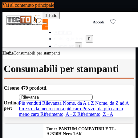
Vai al contenuto principale

Tutto
Antifurto
Cablaggio Rete

Computer

Home
Consumabili per stampanti
Consumabili per stampanti

Domotica

Consumabili per stampanti
Elettricita

Informatica

Materiale Ufficio

Ci sono 479 prodotti.
Ricambi

Rilevanza
Ricondizionati

Ordina
Più venduti
Rilevanza
Nome, da A a Z
Nome, da Z ad A
Servizi

per:
Prezzo, da meno caro a più caro
Prezzo, da più caro a
Telefoni

meno caro
Riferimento, A - Z
Riferimento, Z - A
Videosorveglianza

Toner PANTUM COMPATIBILE TL-
Domotica
Mostra tutti i prodotti
A2310H Nero 1.6K
ZigBee