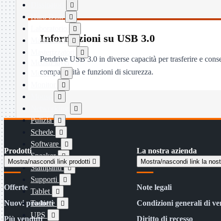
Dissipatori

Hard Disk

Laboratorio

Informazioni su USB 3.0
MainBoard

Masterizzatori

Pendrive USB 3.0 in diverse capacità per trasferire e conse
MediaPlayer
compatibilità e funzioni di sicurezza.
Memorie

Monitor

Mouse

Networking

Pulizia

Schede

Software

Prodotti
La nostra azienda
Speaker

Mostra/nascondi link prodotti

Mostra/nascondi link la nos
Stampanti

Supporti

Offerte
Note legali
Tablet

Nuovi prodotti
Tastiere
Condizioni generali di ve

UPS

Più venduti
Diritto di recesso