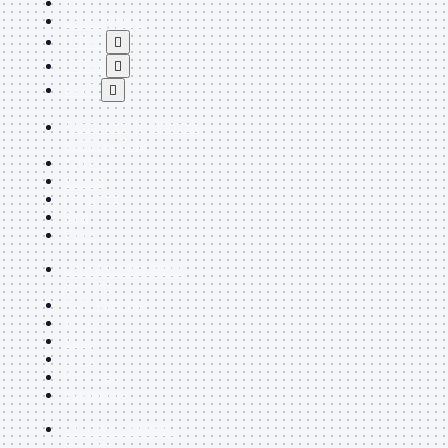
TEST
USB Type-C
USB2

USB3

VGA

Alimentazione
Mostra
tutti i prodotti
220Volt
Molex
Prolunga
Sata
VGA
USB2
Mostra tutti i
prodotti
A/A Maschio
Micro
Mini
OTG
Prolunga
Stampante
VGA
Mostra tutti i
prodotti