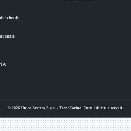
del cliente
garanzie
l’IA
© 2026 Unico System S.a.s. - TecnoTorino. Tutti i diritti riservati.