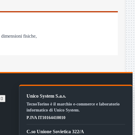
 dimensioni fisiche,
Unico System S.a.s.
t

TecnoTorino è il marchio e-commerce e laboratorio
informatico di Unico System.
P.IVA IT10164410010
C.so Unione Sovietica 322/A