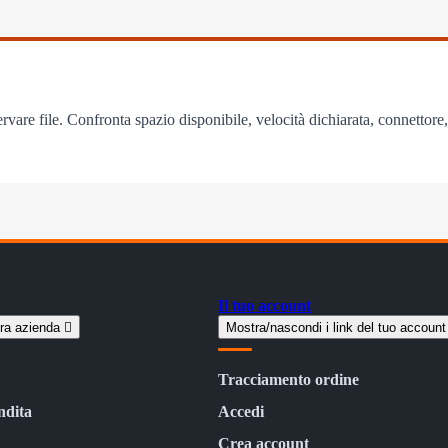
rvare file. Confronta spazio disponibile, velocità dichiarata, connettore,
Il tuo account
tra azienda

Mostra/nascondi i link del tuo accoun
Tracciamento ordine
ndita
Accedi
Crea account