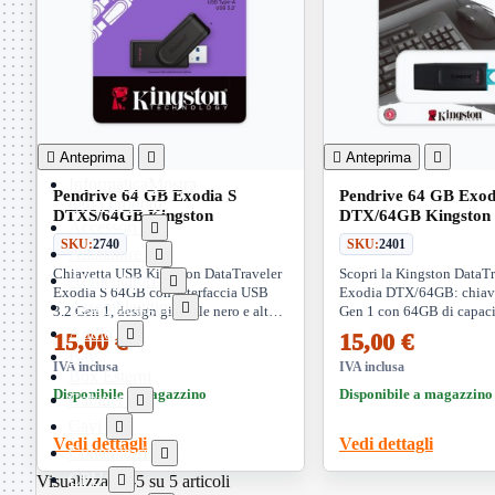
Telefoni

Videosorveglianza

Domotica
Mostra
tutti i prodotti
ZigBee

Anteprima


Anteprima

Informatica
Mostra
Pendrive 64 GB Exodia S
Pendrive 64 GB Exod
tutti i prodotti
DTXS/64GB Kingston
DTX/64GB Kingston
Accessori

SKU:
2740
SKU:
2401
Adattatore

Chiavetta USB Kingston DataTraveler
Scopri la Kingston DataTr
Alimentatori

Exodia S 64GB con interfaccia USB
Exodia DTX/64GB: chiav
Assemblaggio

3.2 Gen 1, design girevole nero e alta
Gen 1 con 64GB di capaci
velocità di trasferimento. Affidabile e
pratico, cappuccio protett
Audio

15,00 €
15,00 €
compatta
compatibilità universale p
Bay
IVA inclusa
dispositivi digitali.
IVA inclusa
Box Esterni
Disponibile a magazzino
Disponibile a magazzino
Cabinet

Cavi

Vedi dettagli
Vedi dettagli
Contenitori

CPU
Visualizzati 1-5 su 5 articoli
