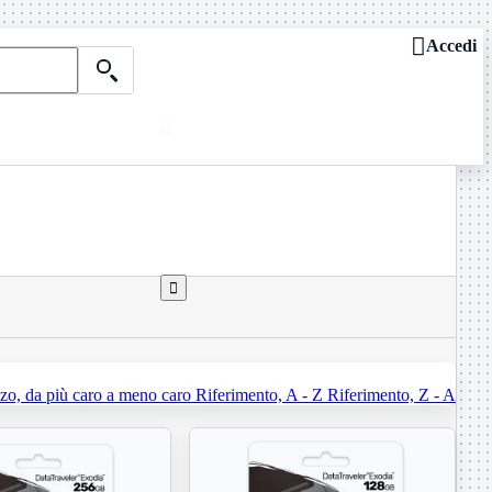

Accedi

Chi siamo
ASSISTENZA REMOTA

Dove siamo
Contattaci
Guide e news

zo, da più caro a meno caro
Riferimento, A - Z
Riferimento, Z - A