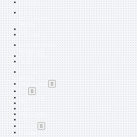
Singola Banda
Scheda di
Rete
Mostra tutti i
prodotti
PCI
PCI-Express
Switch Rete
Mostra
tutti i prodotti
10/100/1000Mps
10Gbit
Cavi
Mostra tutti i
prodotti
Alimentazione

Dati

Display Port
DVI
HDMI
HDMI Switch
KVM
Prolunga

Telefono