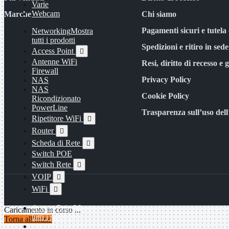
Varie
Webcam
Marche
Chi siamo
Pagamenti sicuri e tutela 
Networking
Mostra
tutti i prodotti
Spedizioni e ritiro in sede
Access Point

Antenne WiFi
Resi, diritto di recesso e 
Firewall
Privacy Policy
NAS
NAS
Cookie Policy
Ricondizionato
PowerLine
Trasparenza sull’uso del
Ripetitore WiFi

Router

Scheda di Rete

Switch POE
Switch Rete

VOIP

WiFi

Access Point
Mostra
Caricamento in corso ...
tutti i prodotti
Torna all'inizio
Uso Esterno