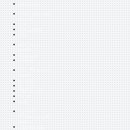
Uso Interno
WiFi
Mostra tutti i
prodotti
PCI
PCI-Express
USB
VOIP
Mostra tutti i
prodotti
Adattatori
Telefoni
Router
Mostra tutti i
prodotti
3G WiFi
4G WiFi
ADSL2 WiFi
Cablati
WiFi
Ripetitore
WiFi
Mostra tutti i
prodotti
Doppia Banda