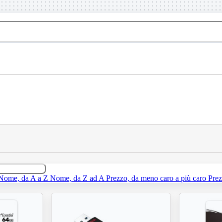
Nome, da A a Z
Nome, da Z ad A
Prezzo, da meno caro a più caro
Prez