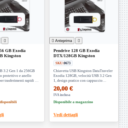


Anteprima

256 GB Exodia
Pendrive 128 GB Exodia
B Kingston
DTX/128GB Kingston
SKU:
0673
SB 3.2 Gen 1 da 256GB
Chiavetta USB Kingston DataTraveler
o protettivo e anello
Exodia 128GB, velocità USB 3.2 Gen
per trasferimenti rapidi e
1, design pratico con cappuccio
 su vari dispositivi
protettivo e anello portachiavi. Perfetta
20,00 €
per trasferimenti rapidi e sicuri.
IVA inclusa
disponibili
Disponibile a magazzino
gli
Vedi dettagli