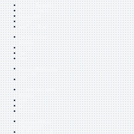
Maschio-Femmina
Maschio-Maschio
Sdoppiatore
Splitter
VGA to HDMI
Dati
Mostra tutti i
prodotti
E-Sata
Sas
Sata
Prolunga
Mostra tutti
i prodotti
EPS
USB3
Mostra tutti i
prodotti
Dati
Micro
Prolunga
Adattatore
Mostra
tutti i prodotti
CDROM to Hard