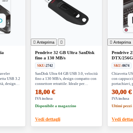

Anteprima


Anteprima
ia
Pendrive 32 GB Ultra SanDisk
Pendrive 
fino a 130 MB/s
DTX/256G
SKU:
2742
SKU:
0674
aveler
SanDisk Ultra 64 GB USB 3.0, velocità
Chiavetta U
etta USB 3.2
fino a 130 MB/s, design compatto con
con cappucci
tà, design
connettore retrattile. Ideale per
portachiavi, 
ivo e
trasferimenti rapidi e archiviazione
sicuri di file
18,00 €
30,00 €
er
sicura con crittografia AES a 128 bit
IVA inclusa
IVA inclusa
Disponibile a magazzino
Ultimi pezzi 
Vedi dettagli
Vedi detta