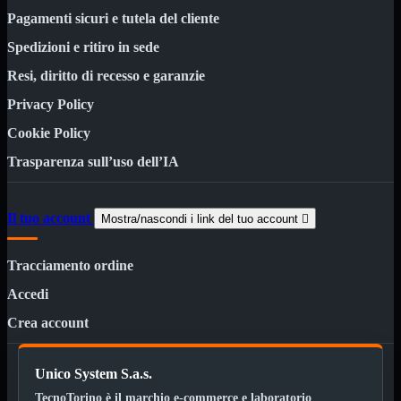
Kit Wireless
Pagamenti sicuri e tutela del cliente
Kit Wireless con Touch
Mini
Spedizioni e ritiro in sede
USB
Resi, diritto di recesso e garanzie
MainBoard
Mostra tutti i prodotti
AMD

Privacy Policy
INTEL

Cookie Policy
AMD
Mostra tutti i prodotti
Trasparenza sull’uso dell’IA
AM4
AM5
Il tuo account
INTEL
Mostra tutti i prodotti
Mostra/nascondi i link del tuo account

1700
Tracciamento ordine
Masterizzatori
Mostra tutti i prodotti
Blu-Ray
Accedi
Esterni
Interni
Crea account
Notebook
Memorie
Mostra tutti i prodotti
Unico System S.a.s.
Desktop

TecnoTorino è il marchio e-commerce e laboratorio
Notebook