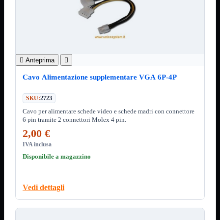
ChipSet
Hard Disk
Ventole

Ventole CPU
Ventole
Mostra tutti i prodotti
40x40

Anteprima

50x50
60x60
Cavo Alimentazione supplementare VGA 6P-4P
70x70
80x80
SKU:
2723
92x92
120x120
Cavo per alimentare schede video e schede madri con connettore
140x140
6 pin tramite 2 connettori Molex 4 pin.
Cavi
2,00 €
PCI
Viti
IVA inclusa
Disponibile a magazzino
Supporti
Mostra tutti i prodotti
CDROM
DVD-R
Vedi dettagli
DVD+R
Contenitori
Mostra tutti i prodotti
Hard Disk