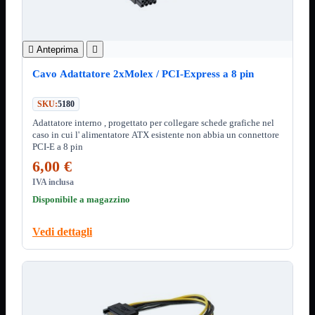
12Volt
220Volt
Pulizia
Mostra tutti i prodotti

Anteprima

Salviette
Spray
Cavo Adattatore 2xMolex / PCI-Express a 8 pin
Accessori
Mostra tutti i prodotti
SKU:
5180
Borse Notebook

Adattatore interno , progettato per collegare schede grafiche nel
Docking Station
caso in cui l' alimentatore ATX esistente non abbia un connettore
HUB USB

PCI-E a 8 pin
Joypad Joystick
6,00 €
Lettore di Memorie
Lettori Barcode
IVA inclusa
Supporti Notebook
Disponibile a magazzino
Supporti PC
Borse Notebook
Mostra tutti i prodotti
Vedi dettagli
da 12" a 15,6"
meno di 12"
superiore a 15,6"
HUB USB
Mostra tutti i prodotti
2.0