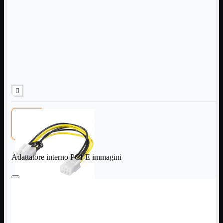
Informatica
Mostra tutti i prodotti
Accessori

Adattatore

Alimentatori

Assemblaggio

Audio

Bay

Box Esterni
Cabinet

Cavi

Contenitori

CPU

Dissipatori

Adattatore interno PCI-E immagini
Hard Disk

Laboratorio

MainBoard

Masterizzatori

MediaPlayer
Memorie
