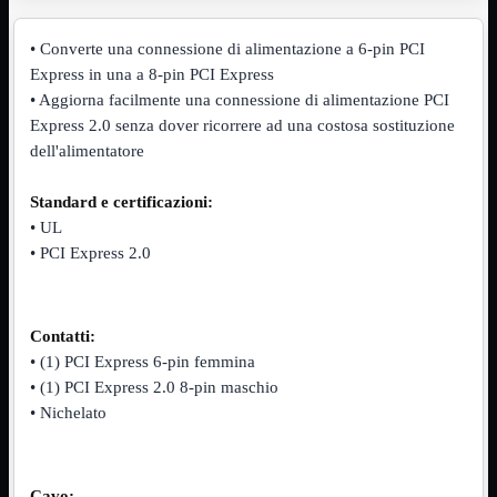
VGA
Mostra tutti i prodotti
Maschio-Femmina
• Converte una connessione di alimentazione a 6-pin PCI
Maschio-Maschio
Express in una a 8-pin PCI Express
Sdoppiatore
• Aggiorna facilmente una connessione di alimentazione PCI
Splitter
VGA to HDMI
Express 2.0 senza dover ricorrere ad una costosa sostituzione
dell'alimentatore
Dati
Mostra tutti i prodotti
E-Sata
Standard e certificazioni:
Sas
Sata
• UL
• PCI Express 2.0
Prolunga
Mostra tutti i prodotti
EPS
USB3
Mostra tutti i prodotti
Contatti:
Dati
Micro
• (1) PCI Express 6-pin femmina
Prolunga
• (1) PCI Express 2.0 8-pin maschio
• Nichelato
Adattatore
Mostra tutti i prodotti
CDROM to Hard Disk
IDE to SATA
m2 to SATA
NVMe to MacBook
Cavo: