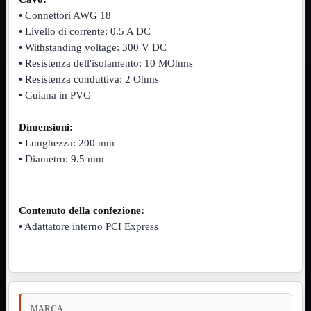
NVMe to PCIe
• Connettori AWG 18
NVMe to USB3
• Livello di corrente: 0.5 A DC
Parallela to Seriale
• Withstanding voltage: 300 V DC
PS2
Seriale to Parallela
• Resistenza dell'isolamento: 10 MOhms
Switch USB2
• Resistenza conduttiva: 2 Ohms
USB
• Guiana in PVC
USB Type-C
USB2 Interni
USB3 Interni
Dimensioni:
VGA to LAN
• Lunghezza: 200 mm
• Diametro: 9.5 mm
Laboratorio
Mostra tutti i prodotti
Alimentazione
Cavi Test
Colla
Detergenti
Contenuto della confezione:
Magnetizzatori
• Adattatore interno PCI Express
Misuratori
Misurazione
Nastro
Saldatura
Spray
Taglio
MARCA
Utensili