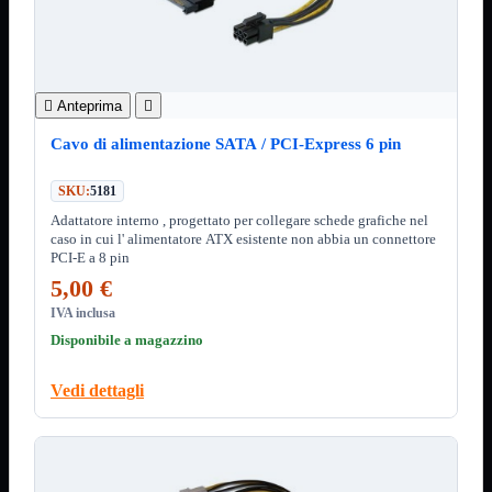
3.0
Type C
Stampanti
Mostra tutti i prodotti
Etichettatrici
Inkjet


Anteprima

Laser

Cavo di alimentazione SATA / PCI-Express 6 pin
Inkjet
Mostra tutti i prodotti
Multifunzione
SKU:
5181
Adattatore interno , progettato per collegare schede grafiche nel
Laser
Mostra tutti i prodotti
caso in cui l' alimentatore ATX esistente non abbia un connettore
BN
PCI-E a 8 pin
Cabinet
Mostra tutti i prodotti
5,00 €
Con Alimentatore
IVA inclusa
Senza Alimentatore
Disponibile a magazzino
Speaker
Mostra tutti i prodotti
Alimentazione USB
Vedi dettagli
Microfono
Portatili Bluetooth
Sistema 2.1
Dissipatori
Mostra tutti i prodotti