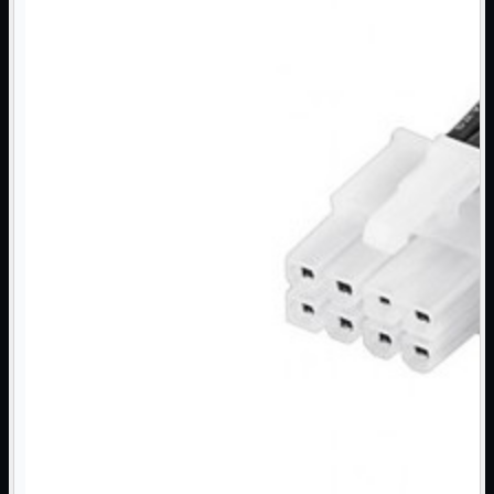
NAS Ricondizionato
PowerLine
Ripetitore WiFi

Router

Scheda di Rete

Switch POE
Switch Rete

VOIP

WiFi

Access Point
Mostra tutti i prodotti
Uso Esterno
Uso Interno
WiFi
Mostra tutti i prodotti
PCI
PCI-Express
USB
VOIP
Mostra tutti i prodotti
Adattatori
Telefoni
Router
Mostra tutti i prodotti