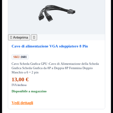
Minuteria
Porta CD
CPU
Mostra tutti i prodotti
AMD

INTEL

AMD
Mostra tutti i prodotti

Anteprima

AM4
AM5
Cavo di alimentazione VGA sdoppiatore 8 Pin
INTEL
Mostra tutti i prodotti
Socket 1700
SKU:
1601
Socket 1851
Cavo Scheda Grafica GPU -Cavo di Alimentazione della Scheda
Grafica Scheda Grafica da 8P a Doppia 8P Femmina Doppio
Audio
Mostra tutti i prodotti
Maschio a 6 + 2 pin
Auricolari
13,00 €
Cuffie Bluetooth
Cuffie Microfono
IVA inclusa
PCI Audio
Disponibile a magazzino
USB Audio
Tablet
Mostra tutti i prodotti
Vedi dettagli
4G-LTE
Accessori