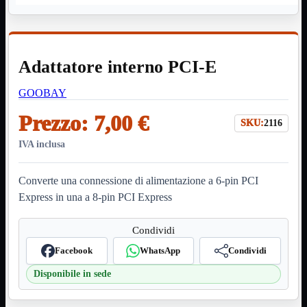
HDMI Switch
KVM
Prolunga

Telefono
TEST
Adattatore interno PCI-E
USB Type-C
USB2

GOOBAY
USB3

VGA

Prezzo:
7,00 €
SKU:
2116
Alimentazione
Mostra tutti i prodotti
IVA inclusa
220Volt
Molex
Prolunga
Converte una connessione di alimentazione a 6-pin PCI
Sata
Express in una a 8-pin PCI Express
VGA
USB2
Mostra tutti i prodotti
Condividi
A/A Maschio
Micro
Facebook
WhatsApp
Condividi
Mini
Disponibile in sede
OTG
Prolunga
Stampante