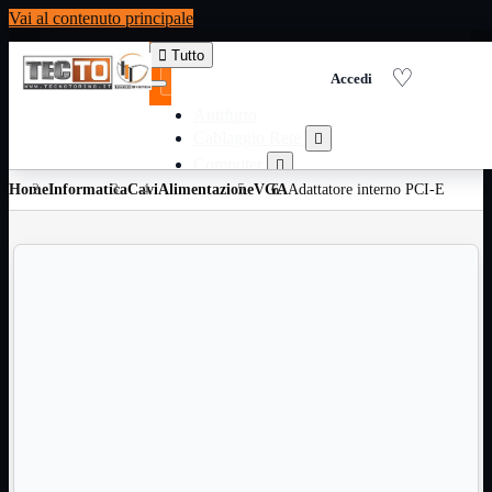
Vai al contenuto principale

Tutto
Antifurto
Cablaggio Rete

Computer

Home
Informatica
Cavi
Alimentazione
Consumabili per stampanti
VGA
Adattatore interno PCI-E

Domotica

Elettricita

Informatica

Materiale Ufficio

Ricambi

Ricondizionati

Servizi

Telefoni

Videosorveglianza

Domotica
Mostra tutti i prodotti
ZigBee