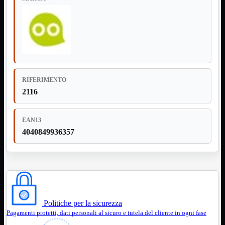
Assemblaggio
Mostra tutti i prodotti
Basette
Binari Hard Disk
Fascette
Guaina Termorestringente
Pasta Termica
Staffa

RIFERIMENTO
Staffa
Mostra tutti i prodotti
2116
E-Sata
Parallela
Seriale
EAN13
USB
4040849936357
UPS
Mostra tutti i prodotti
Batterie
Cavi Alimentazione
Connettori
Gruppi
Multiprese
Politiche per la sicurezza
Alimentatori
Mostra tutti i prodotti
Pagamenti protetti, dati personali al sicuro e tutela del cliente in ogni fase
5Volts