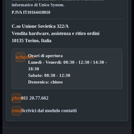

informatico di Unico System.
Pendrive

P.IVA IT10164410010
SD - Micro SD
Notebook
Mostra tutti i prodotti
C.so Unione Sovietica 322/A
SODDR
Vendita hardware, assistenza e ritiro ordini
SODDR2
SODDR3
10135 Torino, Italia
SODDR4
SODDR5
Orari di apertura
schedule
Desktop
Mostra tutti i prodotti
Lunedì - Venerdì: 08:30 - 12:30 / 14:30 -
DDR4
18:30
DDR4 Dual Channel
Sabato: 08:30 - 12:30
DDR5
Domenica: chiuso
Pendrive
Mostra tutti i prodotti
Sicurezza
phone
Type C
011 20.77.662
USB 3.0
email
Scrivici dal modulo contatti
Monitor
Mostra tutti i prodotti
Accessori
Mouse
Mostra tutti i prodotti