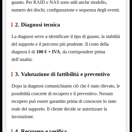
guasto. Per RAID e NAS sono utili anche modello,
Assemblaggio
Mostra tutti i prodotti
numero dei dischi, configurazione e sequenza degli eventi.
Basette
Binari Hard Disk
2. Diagnosi tecnica
Fascette
Guaina Termorestringente
Pasta Termica
La diagnosi serve a identificare il tipo di guasto, la stabilità
Staffa

del supporto e il percorso più prudente. Il costo della
diagnosi è di
100 € + IVA
, da corrispondere prima
Staffa
Mostra tutti i prodotti
E-Sata
dell’analisi.
Parallela
Seriale
3. Valutazione di fattibilità e preventivo
USB
UPS
Mostra tutti i prodotti
Dopo la diagnosi comunichiamo ciò che è stato rilevato, le
Batterie
possibilità concrete di recupero e il preventivo. Nessun
Cavi Alimentazione
Connettori
recupero può essere garantito prima di conoscere lo stato
Gruppi
reale del supporto. Il cliente decide se autorizzare la
Multiprese
lavorazione.
Alimentatori
Mostra tutti i prodotti
5Volts
4. Recupero e verifica