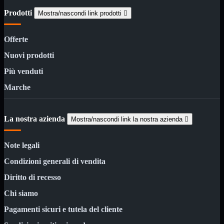
Custodie
Prodotti
Supporti
Mostra/nascondi link prodotti

Software
Mostra tutti i prodotti
Offerte
Antivirus
Controllo Parentale
Nuovi prodotti
Gestionale
Licenza Digitale
Più venduti
Sistemi Operativi
Marche
Hard Disk
Mostra tutti i prodotti
Esterni
Sata 2,5
La nostra azienda
Sata 3,5
Mostra/nascondi link la nostra azienda

Sata 3,5 Server
SSD 2,5
Note legali
SSD Esterni
SSD M.2
Condizioni generali di vendita
SSD NVMe
Diritto di recesso
Tastiere
Mostra tutti i prodotti
Bluetooth
Chi siamo
Gomma
Illuminate
Pagamenti sicuri e tutela del cliente
Kit 2 in 1