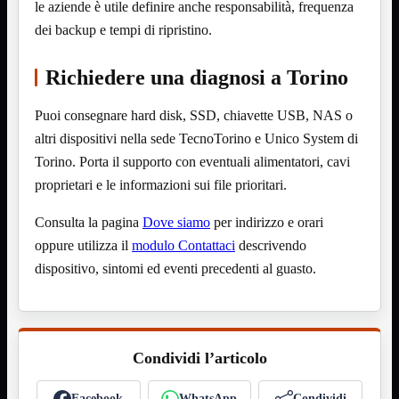
ChipSet
le aziende è utile definire anche responsabilità, frequenza
Hard Disk
dei backup e tempi di ripristino.
Ventole

Ventole CPU
Richiedere una diagnosi a Torino
Ventole
Mostra tutti i prodotti
40x40
Puoi consegnare hard disk, SSD, chiavette USB, NAS o
50x50
60x60
altri dispositivi nella sede TecnoTorino e Unico System di
70x70
Torino. Porta il supporto con eventuali alimentatori, cavi
80x80
92x92
proprietari e le informazioni sui file prioritari.
120x120
140x140
Consulta la pagina
Dove siamo
per indirizzo e orari
Cavi
oppure utilizza il
modulo Contattaci
descrivendo
PCI
Viti
dispositivo, sintomi ed eventi precedenti al guasto.
Supporti
Mostra tutti i prodotti
CDROM
DVD-R
DVD+R
Condividi l’articolo
Contenitori
Mostra tutti i prodotti
Hard Disk
Facebook
WhatsApp
Condividi