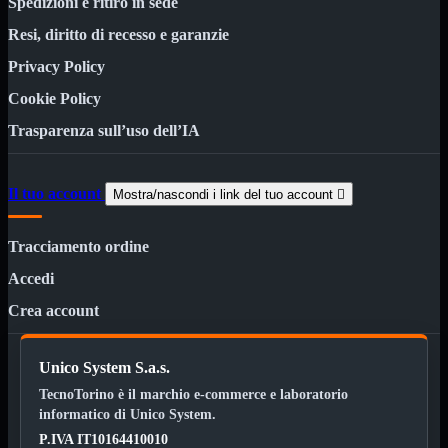
Spedizioni e ritiro in sede
Kit Wireless
Kit Wireless con Touch
Resi, diritto di recesso e garanzie
Mini
USB
Privacy Policy
MainBoard
Mostra tutti i prodotti
Cookie Policy
AMD

Trasparenza sull’uso dell’IA
INTEL

AMD
Mostra tutti i prodotti
AM4
Il tuo account
Mostra/nascondi i link del tuo account

AM5
INTEL
Mostra tutti i prodotti
Tracciamento ordine
1700
Accedi
Masterizzatori
Mostra tutti i prodotti
Crea account
Blu-Ray
Esterni
Interni
Unico System S.a.s.
Notebook
TecnoTorino è il marchio e-commerce e laboratorio
Memorie
Mostra tutti i prodotti
informatico di Unico System.
Desktop

P.IVA IT10164410010
Notebook