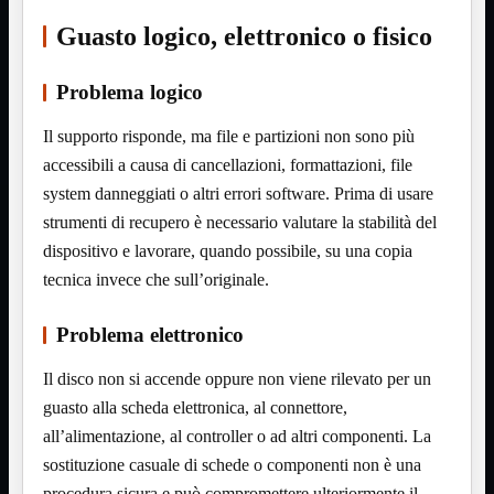
HDMI Switch
KVM
Guasto logico, elettronico o fisico
Prolunga

Telefono
TEST
Problema logico
USB Type-C
USB2

Il supporto risponde, ma file e partizioni non sono più
USB3

accessibili a causa di cancellazioni, formattazioni, file
VGA

system danneggiati o altri errori software. Prima di usare
strumenti di recupero è necessario valutare la stabilità del
Alimentazione
Mostra tutti i prodotti
220Volt
dispositivo e lavorare, quando possibile, su una copia
Molex
tecnica invece che sull’originale.
Prolunga
Sata
VGA
Problema elettronico
USB2
Mostra tutti i prodotti
Il disco non si accende oppure non viene rilevato per un
A/A Maschio
Micro
guasto alla scheda elettronica, al connettore,
Mini
all’alimentazione, al controller o ad altri componenti. La
OTG
Prolunga
sostituzione casuale di schede o componenti non è una
Stampante
procedura sicura e può compromettere ulteriormente il