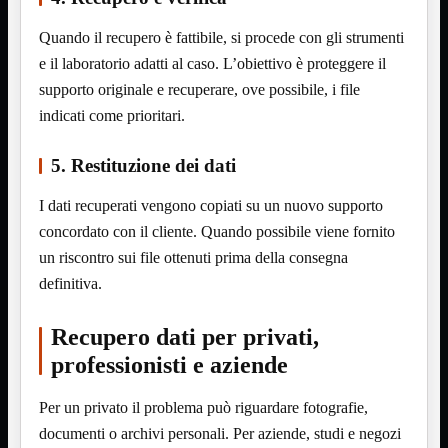
Notebook

PC

Quando il recupero è fattibile, si procede con gli strumenti
Tablet
e il laboratorio adatti al caso. L’obiettivo è proteggere il
USB

supporto originale e recuperare, ove possibile, i file
Notebook
Mostra tutti i prodotti
indicati come prioritari.
ACER
APPLE
ASUS
5. Restituzione dei dati
DELL
HP
I dati recuperati vengono copiati su un nuovo supporto
IBM/LENOVO
MICROSOFT
concordato con il cliente. Quando possibile viene fornito
SAMSUNG
un riscontro sui file ottenuti prima della consegna
SONY
definitiva.
TOSHIBA
Universali
Recupero dati per privati,
PC
Mostra tutti i prodotti
ATX 3.0
professionisti e aziende
ATX Certificati
ATX Standard
Per un privato il problema può riguardare fotografie,
MICRO-ATX
documenti o archivi personali. Per aziende, studi e negozi
USB
Mostra tutti i prodotti