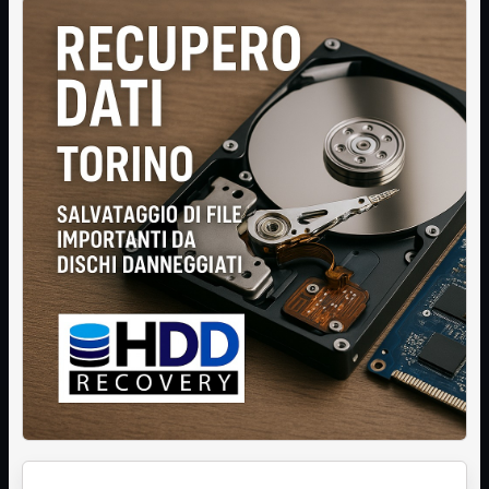
Informatica
Mostra tutti i prodotti
Accessori

Adattatore

Alimentatori

Assemblaggio

Audio

Bay
Box Esterni
Cabinet

Cavi

Contenitori

CPU

Dissipatori

Hard Disk

Laboratorio

MainBoard

Masterizzatori

MediaPlayer
Memorie
