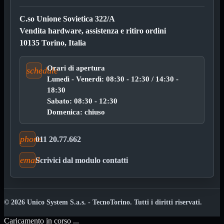

Pendrive

C.so Unione Sovietica 322/A
SD - Micro SD
Vendita hardware, assistenza e ritiro ordini
Notebook
Mostra tutti i prodotti
10135 Torino, Italia
SODDR
SODDR2
SODDR3
Orari di apertura
schedule
SODDR4
Lunedì - Venerdì: 08:30 - 12:30 / 14:30 -
SODDR5
18:30
Sabato: 08:30 - 12:30
Desktop
Mostra tutti i prodotti
DDR4
Domenica: chiuso
DDR4 Dual Channel
DDR5
phone
011 20.77.662
Pendrive
Mostra tutti i prodotti
Sicurezza
email
Scrivici dal modulo contatti
Type C
USB 3.0
Monitor
Mostra tutti i prodotti
Accessori
© 2026 Unico System S.a.s. - TecnoTorino. Tutti i diritti riservati.
Mouse
Mostra tutti i prodotti
Caricamento in corso ...