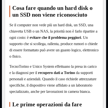
Monitor

Cosa fare quando un hard disk o
Mouse

un SSD non viene riconosciuto
Networking

Pulizia

Se il computer non vede più un hard disk, un SSD, una
Schede

chiavetta USB o un NAS, la priorità non è farlo ripartire a
Software

ogni costo: è
evitare che il problema peggiori
. Un
Speaker

supporto che si scollega, rallenta, produce rumori o chiede
Stampanti

di essere formattato può avere un guasto logico, elettronico
Supporti

o fisico.
Tablet

Tastiere

TecnoTorino e Unico System effettuano la presa in carico
UPS

e la diagnosi per il
recupero dati a Torino
da supporti
Varie
Webcam
personali e aziendali. Quando il caso richiede attrezzature
specifiche, il dispositivo viene affidato a un laboratorio
Networking
Mostra tutti i prodotti
Access Point

specializzato, anche per lavorazioni in camera bianca.
Antenne WiFi
Firewall
Le prime operazioni da fare
NAS