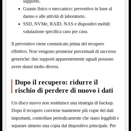
3.0
supporto.
Type C
Guasto fisico o meccanico: preventivo in base al
Stampanti
Mostra tutti i prodotti
danno e alle attività di laboratorio.
Etichettatrici
SSD, NVMe, RAID, NAS e dispositivi mobili:
Inkjet

valutazione specifica caso per caso.
Laser

Il preventivo viene comunicato prima del recupero
Inkjet
Mostra tutti i prodotti
Multifunzione
effettivo. Non vengono promesse percentuali di successo
generiche: due supporti apparentemente uguali possono
Laser
Mostra tutti i prodotti
BN
avere danni molto diversi.
Cabinet
Mostra tutti i prodotti
Con Alimentatore
Dopo il recupero: ridurre il
Senza Alimentatore
rischio di perdere di nuovo i dati
Speaker
Mostra tutti i prodotti
Alimentazione USB
Un disco nuovo non sostituisce una strategia di backup.
Microfono
Dopo il recupero conviene mantenere più copie dei dati
Portatili Bluetooth
Sistema 2.1
importanti, controllare periodicamente che siano leggibili e
separare almeno una copia dal dispositivo principale. Per
Dissipatori
Mostra tutti i prodotti