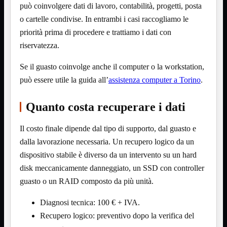
può coinvolgere dati di lavoro, contabilità, progetti, posta
12Volt
220Volt
o cartelle condivise. In entrambi i casi raccogliamo le
priorità prima di procedere e trattiamo i dati con
Pulizia
Mostra tutti i prodotti
Salviette
riservatezza.
Spray
Se il guasto coinvolge anche il computer o la workstation,
Accessori
Mostra tutti i prodotti
Borse Notebook
può essere utile la guida all’
assistenza computer a Torino

.
Docking Station
HUB USB

Quanto costa recuperare i dati
Joypad Joystick
Lettore di Memorie
Il costo finale dipende dal tipo di supporto, dal guasto e
Lettori Barcode
Supporti Notebook
dalla lavorazione necessaria. Un recupero logico da un
Supporti PC
dispositivo stabile è diverso da un intervento su un hard
Borse Notebook
Mostra tutti i prodotti
disk meccanicamente danneggiato, un SSD con controller
da 12" a 15,6"
guasto o un RAID composto da più unità.
meno di 12"
superiore a 15,6"
Diagnosi tecnica: 100 € + IVA.
HUB USB
Mostra tutti i prodotti
Recupero logico: preventivo dopo la verifica del
2.0