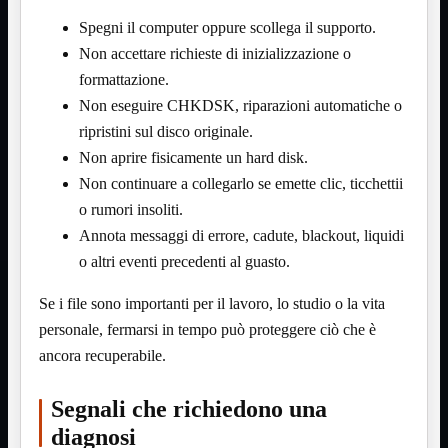
NAS Ricondizionato
PowerLine
Spegni il computer oppure scollega il supporto.
Ripetitore WiFi

Non accettare richieste di inizializzazione o
Router

formattazione.
Scheda di Rete

Non eseguire CHKDSK, riparazioni automatiche o
Switch POE
ripristini sul disco originale.
Switch Rete

VOIP
Non aprire fisicamente un hard disk.

WiFi

Non continuare a collegarlo se emette clic, ticchettii
o rumori insoliti.
Access Point
Mostra tutti i prodotti
Uso Esterno
Annota messaggi di errore, cadute, blackout, liquidi
Uso Interno
o altri eventi precedenti al guasto.
WiFi
Mostra tutti i prodotti
Se i file sono importanti per il lavoro, lo studio o la vita
PCI
PCI-Express
personale, fermarsi in tempo può proteggere ciò che è
USB
ancora recuperabile.
VOIP
Mostra tutti i prodotti
Adattatori
Segnali che richiedono una
Telefoni
diagnosi
Router
Mostra tutti i prodotti