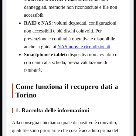
NVMe to PCIe
danneggiati, memorie non riconosciute e file non
NVMe to USB3
accessibili.
Parallela to Seriale
PS2
RAID e NAS:
volumi degradati, configurazioni
Seriale to Parallela
non accessibili e più dischi coinvolti. Per
Switch USB2
USB
prevenzione e continuità operativa è disponibile
USB Type-C
anche la guida ai
NAS nuovi e ricondizionati
.
USB2 Interni
USB3 Interni
Smartphone e tablet:
dispositivi non avviabili o
VGA to LAN
con danni alla scheda, previa valutazione di
Laboratorio
Mostra tutti i prodotti
fattibilità.
Alimentazione
Cavi Test
Come funziona il recupero dati a
Colla
Detergenti
Torino
Magnetizzatori
Misuratori
Misurazione
1. Raccolta delle informazioni
Nastro
Saldatura
Alla consegna chiediamo quale dispositivo è coinvolto,
Spray
Taglio
quali file sono prioritari e che cosa è accaduto prima del
Utensili