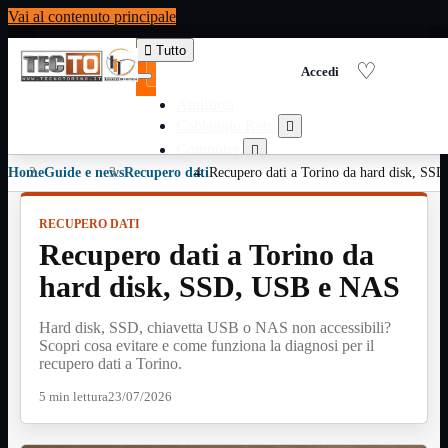
Vai al contenuto principale

Tutto
Antifurto
Cablaggio Rete

Computer

Home
Guide e news
Recupero dati
Consumabili per stampanti
Recupero dati a Torino da hard disk, S

Domotica

Elettricita

RECUPERO DATI
Informatica
Recupero dati a Torino da

Materiale Ufficio

hard disk, SSD, USB e NAS
Ricambi

Ricondizionati

Hard disk, SSD, chiavetta USB o NAS non accessibili?
Servizi

Scopri cosa evitare e come funziona la diagnosi per il
recupero dati a Torino.
Telefoni

Videosorveglianza

5 min lettura
23/07/2026
Domotica
Mostra tutti i prodotti
ZigBee