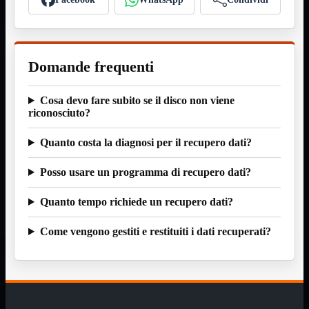
Minuteria
Porta CD
CPU
Mostra tutti i prodotti
AMD

Domande frequenti
INTEL

AMD
Mostra tutti i prodotti
Cosa devo fare subito se il disco non viene
AM4
riconosciuto?
AM5
Quanto costa la diagnosi per il recupero dati?
INTEL
Mostra tutti i prodotti
Socket 1700
Socket 1851
Posso usare un programma di recupero dati?
Audio
Mostra tutti i prodotti
Quanto tempo richiede un recupero dati?
Auricolari
Cuffie Bluetooth
Cuffie Microfono
Come vengono gestiti e restituiti i dati recuperati?
PCI Audio
USB Audio
Tablet
Mostra tutti i prodotti
4G-LTE
Accessori