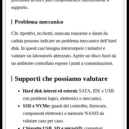
VGA
Mostra tutti i prodotti
supporto.
Maschio-Femmina
Maschio-Maschio
Problema meccanico
Sdoppiatore
Splitter
VGA to HDMI
Clic ripetitivi, ticchettii, mancata rotazione o danni da
caduta possono indicare un problema meccanico dell’hard
Dati
Mostra tutti i prodotti
E-Sata
disk. In questi casi bisogna interrompere i tentativi e
Sas
valutare un laboratorio attrezzato. Aprire un disco fuori da
Sata
un ambiente controllato espone i piatti a contaminazioni.
Prolunga
Mostra tutti i prodotti
EPS
Supporti che possiamo valutare
USB3
Mostra tutti i prodotti
Dati
Hard disk interni ed esterni:
SATA, IDE e USB
Micro
Prolunga
con problemi logici, elettronici o meccanici.
SSD e NVMe:
guasti del controller, firmware,
Adattatore
Mostra tutti i prodotti
CDROM to Hard Disk
componenti elettronici o memorie NAND da
IDE to SATA
valutare caso per caso.
m2 to SATA
Chiavette USB, SD e microSD:
connettori
NVMe to MacBook