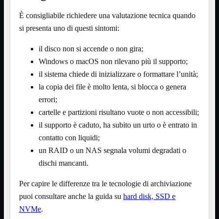
3G WiFi
È consigliabile richiedere una valutazione tecnica quando
4G WiFi
ADSL2 WiFi
si presenta uno di questi sintomi:
Cablati
WiFi
il disco non si accende o non gira;
Ripetitore WiFi
Mostra tutti i prodotti
Windows o macOS non rilevano più il supporto;
Doppia Banda
il sistema chiede di inizializzare o formattare l’unità;
Singola Banda
la copia dei file è molto lenta, si blocca o genera
Scheda di Rete
Mostra tutti i prodotti
errori;
PCI
PCI-Express
cartelle e partizioni risultano vuote o non accessibili;
il supporto è caduto, ha subito un urto o è entrato in
Switch Rete
Mostra tutti i prodotti
10/100/1000Mps
contatto con liquidi;
10Gbit
un RAID o un NAS segnala volumi degradati o
Cavi
Mostra tutti i prodotti
dischi mancanti.
Alimentazione

Per capire le differenze tra le tecnologie di archiviazione
Dati

Display Port
puoi consultare anche la guida su
hard disk, SSD e
DVI
NVMe
.
HDMI