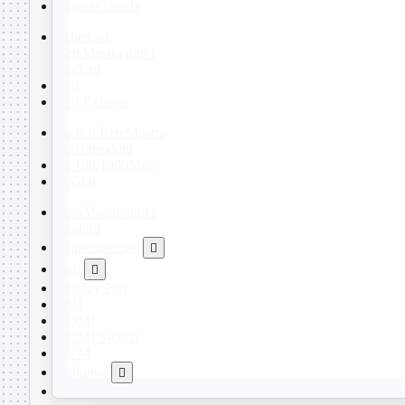
Singola Banda
Scheda di
Rete
Mostra tutti i
prodotti
PCI
PCI-Express
Switch Rete
Mostra
tutti i prodotti
10/100/1000Mps
10Gbit
Cavi
Mostra tutti i
prodotti
Alimentazione

Dati

Display Port
DVI
HDMI
HDMI Switch
KVM
Prolunga

Telefono