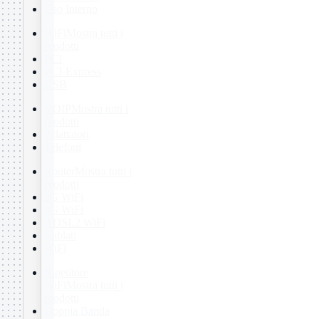
Uso Interno
WiFi
Mostra tutti i
prodotti
PCI
PCI-Express
USB
VOIP
Mostra tutti i
prodotti
Adattatori
Telefoni
Router
Mostra tutti i
prodotti
3G WiFi
4G WiFi
ADSL2 WiFi
Cablati
WiFi
Ripetitore
WiFi
Mostra tutti i
prodotti
Doppia Banda