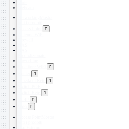
Varie
Webcam
Networking
Mostra
tutti i prodotti
Access Point

Antenne WiFi
Firewall
NAS
NAS
Ricondizionato
PowerLine
Ripetitore WiFi

Router

Scheda di Rete

Switch POE
Switch Rete

VOIP

WiFi

Access Point
Mostra
tutti i prodotti
Uso Esterno