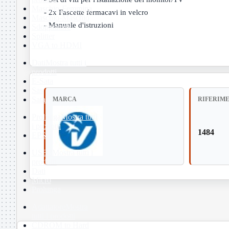
Maschio-Femmina
- 2x Fascette fermacavi in velcro
Maschio-Maschio
- Manuale d'istruzioni
Sdoppiatore
Splitter
VGA to HDMI
Dati
Mostra tutti i
prodotti
E-Sata
Sas
Sata
MARCA
RIFERIM
Prolunga
Mostra tutti
i prodotti
1484
EPS
USB3
Mostra tutti i
prodotti
Dati
Micro
Prolunga
Adattatore
Mostra
tutti i prodotti
CDROM to Hard