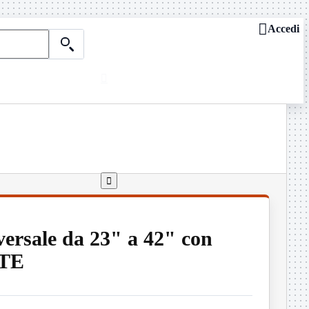

Accedi

Chi siamo
ASSISTENZA REMOTA

Dove siamo
Contattaci
Guide e news

versale da 23" a 42" con
ITE