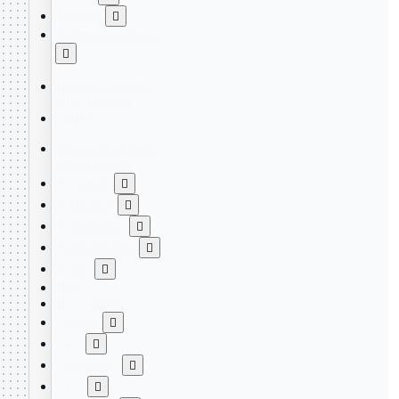
Telefoni

Videosorveglianza

Domotica
Mostra
tutti i prodotti
ZigBee
Informatica
Mostra
tutti i prodotti
Accessori

Adattatore

Alimentatori

Assemblaggio

Audio

Bay
Box Esterni
Cabinet

Cavi

Contenitori

CPU
