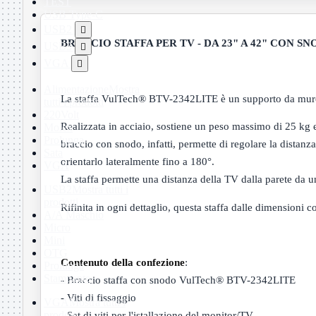
TEST
USB Type-C
USB2

BRACCIO STAFFA PER TV - DA 23" A 42" CON SN
USB3

VGA

Alimentazione
Mostra
La staffa VulTech® BTV-2342LITE è un supporto da mur
tutti i prodotti
220Volt
Realizzata in acciaio, sostiene un peso massimo di 25 kg ed
Molex
Prolunga
braccio con snodo, infatti, permette di regolare la distanza 
Sata
orientarlo lateralmente fino a 180°.
VGA
La staffa permette una distanza della TV dalla parete d
USB2
Mostra tutti i
prodotti
Rifinita in ogni dettaglio, questa staffa dalle dimensioni co
A/A Maschio
Micro
Mini
OTG
Contenuto della confezione
:
Prolunga
Stampante
- Braccio staffa con snodo VulTech® BTV-2342LITE
- Viti di fissaggio
VGA
Mostra tutti i
prodotti
- Set di viti per l'istallazione del monitor/TV