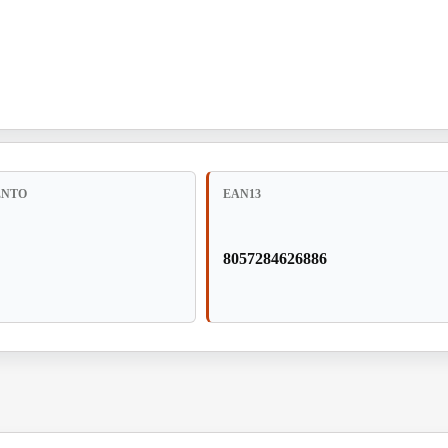
ENTO
EAN13
8057284626886