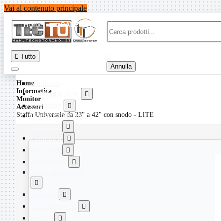
Vai al contenuto principale

Home
CATEGORIE


Tutto
Annulla
Antifurto
Home
Informatica
Cablaggio Rete

Monitor
Computer

Accessori
Staffa Universale da 23" a 42" con snodo - LITE
Consumabili per
stampanti

Domotica

Elettricita

Informatica

Materiale Ufficio

Ricambi

Ricondizionati

Servizi
