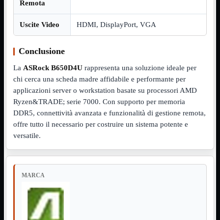
Notebook

Remota
PC

Tablet
Uscite Video
HDMI, DisplayPort, VGA
USB

Conclusione
Notebook
Mostra tutti i prodotti
ACER
La
ASRock B650D4U
rappresenta una soluzione ideale per
APPLE
ASUS
chi cerca una scheda madre affidabile e performante per
DELL
applicazioni server o workstation basate su processori AMD
HP
Ryzen&TRADE; serie 7000. Con supporto per memoria
IBM/LENOVO
DDR5, connettività avanzata e funzionalità di gestione remota,
MICROSOFT
SAMSUNG
offre tutto il necessario per costruire un sistema potente e
SONY
versatile.
TOSHIBA
Universali
PC
Mostra tutti i prodotti
ATX 3.0
MARCA
ATX Certificati
ATX Standard
MICRO-ATX
USB
Mostra tutti i prodotti