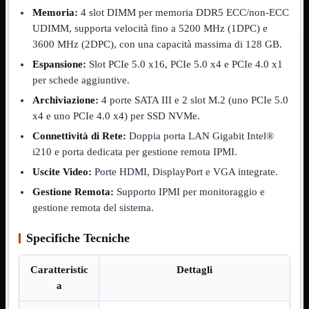
NVMe to PCIe
Memoria:
4 slot DIMM per memoria DDR5 ECC/non-ECC
NVMe to USB3
UDIMM, supporta velocità fino a 5200 MHz (1DPC) e
Parallela to Seriale
3600 MHz (2DPC), con una capacità massima di 128 GB.
PS2
Seriale to Parallela
Espansione:
Slot PCIe 5.0 x16, PCIe 5.0 x4 e PCIe 4.0 x1
Switch USB2
per schede aggiuntive.
USB
USB Type-C
Archiviazione:
4 porte SATA III e 2 slot M.2 (uno PCIe 5.0
USB2 Interni
x4 e uno PCIe 4.0 x4) per SSD NVMe.
USB3 Interni
VGA to LAN
Connettività di Rete:
Doppia porta LAN Gigabit Intel®
i210 e porta dedicata per gestione remota IPMI.
Laboratorio
Mostra tutti i prodotti
Alimentazione
Uscite Video:
Porte HDMI, DisplayPort e VGA integrate.
Cavi Test
Gestione Remota:
Supporto IPMI per monitoraggio e
Colla
gestione remota del sistema.
Detergenti
Magnetizzatori
Misuratori
Specifiche Tecniche
Misurazione
Nastro
Caratteristic
Dettagli
Saldatura
Spray
a
Taglio
Utensili