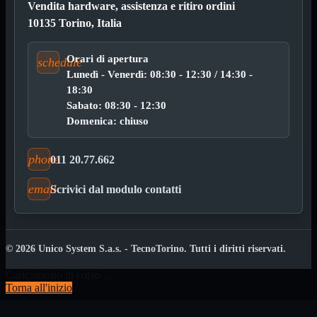

Vendita hardware, assistenza e ritiro ordini
Pendrive

10135 Torino, Italia
SD - Micro SD
Notebook
Mostra tutti i prodotti
Orari di apertura
schedule
SODDR
Lunedì - Venerdì: 08:30 - 12:30 / 14:30 -
SODDR2
18:30
SODDR3
Sabato: 08:30 - 12:30
SODDR4
SODDR5
Domenica: chiuso
Desktop
Mostra tutti i prodotti
DDR4
phone
011 20.77.662
DDR4 Dual Channel
DDR5
email
Scrivici dal modulo contatti
Pendrive
Mostra tutti i prodotti
Sicurezza
Type C
USB 3.0
© 2026 Unico System S.a.s. - TecnoTorino. Tutti i diritti riservati.
Monitor
Mostra tutti i prodotti
Caricamento in corso ...
Accessori
Torna all'inizio
Mouse
Mostra tutti i prodotti