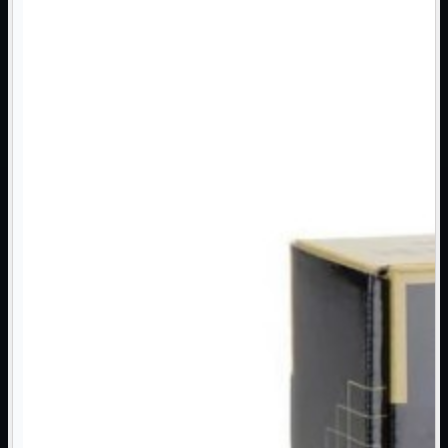
Monitor

Mouse

Networking

Pulizia

Schede

Software

Speaker

Stampanti

Supporti

Tablet

Tastiere

UPS

Varie
Webcam
Networking
Mostra tutti i prodotti
Access Point

Antenne WiFi
Firewall
NAS