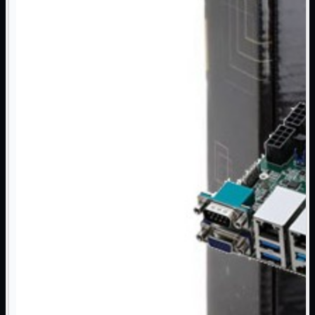
NAS Ricondizionato
PowerLine
Ripetitore WiFi

Router

Scheda di Rete

Switch POE
Switch Rete

VOIP

WiFi

Access Point
Mostra tutti i prodotti
Uso Esterno
Uso Interno
WiFi
Mostra tutti i prodotti
PCI
PCI-Express
USB
VOIP
Mostra tutti i prodotti
Adattatori
Telefoni
Router
Mostra tutti i prodotti