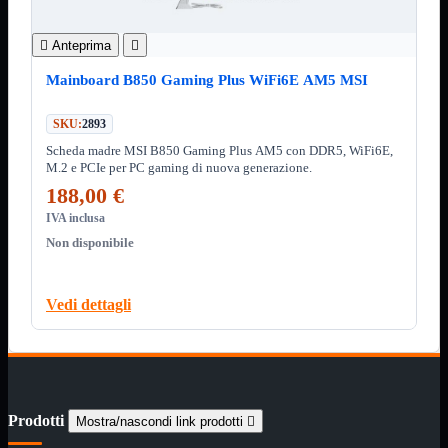
Minuteria
Porta CD

Anteprima

CPU
Mostra tutti i prodotti
AMD

Mainboard B850 Gaming Plus WiFi6E AM5 MSI
INTEL

SKU:
2893
AMD
Mostra tutti i prodotti
Scheda madre MSI B850 Gaming Plus AM5 con DDR5, WiFi6E,
AM4
M.2 e PCIe per PC gaming di nuova generazione.
AM5
188,00 €
INTEL
Mostra tutti i prodotti
IVA inclusa
Socket 1700
Non disponibile
Socket 1851
Audio
Mostra tutti i prodotti
Auricolari
Vedi dettagli
Cuffie Bluetooth
Cuffie Microfono
PCI Audio
USB Audio
Tablet
Mostra tutti i prodotti
4G-LTE
Prodotti
Mostra/nascondi link prodotti

Accessori