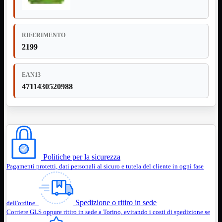
12Volt
220Volt
Pulizia
Mostra tutti i prodotti
RIFERIMENTO
Salviette
2199
Spray
Accessori
Mostra tutti i prodotti
EAN13
Borse Notebook

4711430520988
Docking Station
HUB USB

Joypad Joystick
Lettore di Memorie
Lettori Barcode
Supporti Notebook
Supporti PC
Politiche per la sicurezza
Borse Notebook
Mostra tutti i prodotti
Pagamenti protetti, dati personali al sicuro e tutela del cliente in ogni fase
da 12" a 15,6"
meno di 12"
superiore a 15,6"
Spedizione o ritiro in sede
dell'ordine.
HUB USB
Mostra tutti i prodotti
Corriere GLS oppure ritiro in sede a Torino, evitando i costi di spedizione se
2.0