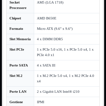
Socket
AM5 (LGA 1718)
Assemblaggio
Mostra tutti i prodotti
Processore
Basette
Binari Hard Disk
Chipset
AMD B650E
Fascette
Guaina Termorestringente
Formato
Micro ATX (9.6" x 9.6")
Pasta Termica
Staffa

Slot Memoria
4 x DIMM DDR5
Staffa
Mostra tutti i prodotti
E-Sata
Slot PCIe
1 x PCIe 5.0 x16, 1 x PCIe 5.0 x4, 1 x
Parallela
PCIe 4.0 x1
Seriale
USB
Porte SATA
4 x SATA III
UPS
Mostra tutti i prodotti
Batterie
Slot M.2
1 x M.2 PCIe 5.0 x4, 1 x M.2 PCIe 4.0
Cavi Alimentazione
Connettori
x4
Gruppi
Multiprese
Porte LAN
2 x Gigabit LAN Intel® i210
Alimentatori
Mostra tutti i prodotti
5Volts
Gestione
IPMI