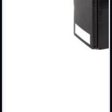
3G WiFi
4G WiFi
ADSL2 WiFi
Cablati
WiFi
Ripetitore WiFi
Mostra tutti i prodotti
Doppia Banda
Singola Banda
Scheda di Rete
Mostra tutti i prodotti
PCI
PCI-Express
Switch Rete
Mostra tutti i prodotti
10/100/1000Mps
10Gbit
Cavi
Mostra tutti i prodotti
Alimentazione

Dati

Display Port
DVI
HDMI