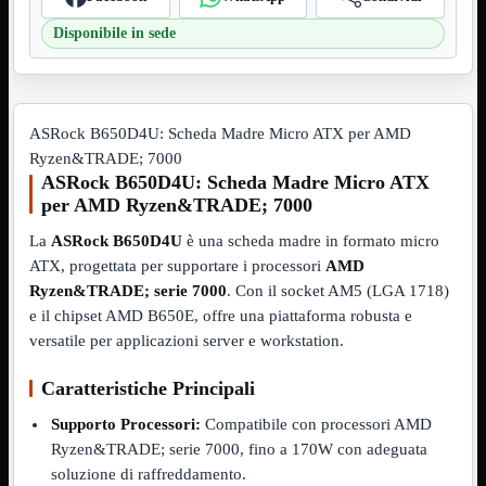
VGA
Mostra tutti i prodotti
Disponibile in sede
Maschio-Femmina
Maschio-Maschio
Sdoppiatore
Splitter
VGA to HDMI
ASRock B650D4U: Scheda Madre Micro ATX per AMD
Ryzen&TRADE; 7000
Dati
Mostra tutti i prodotti
E-Sata
ASRock B650D4U: Scheda Madre Micro ATX
Sas
per AMD Ryzen&TRADE; 7000
Sata
La
ASRock B650D4U
è una scheda madre in formato micro
Prolunga
Mostra tutti i prodotti
ATX, progettata per supportare i processori
AMD
EPS
Ryzen&TRADE; serie 7000
. Con il socket AM5 (LGA 1718)
USB3
Mostra tutti i prodotti
e il chipset AMD B650E, offre una piattaforma robusta e
Dati
versatile per applicazioni server e workstation.
Micro
Prolunga
Caratteristiche Principali
Adattatore
Mostra tutti i prodotti
Supporto Processori:
Compatibile con processori AMD
CDROM to Hard Disk
IDE to SATA
Ryzen&TRADE; serie 7000, fino a 170W con adeguata
m2 to SATA
soluzione di raffreddamento.
NVMe to MacBook