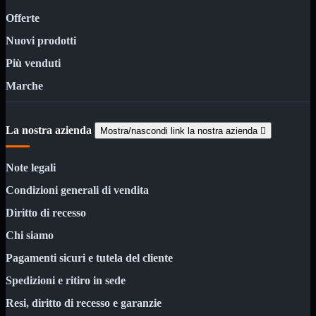
Custodie
Offerte
Supporti
Nuovi prodotti
Software
Mostra tutti i prodotti
Antivirus
Più venduti
Controllo Parentale
Gestionale
Marche
Licenza Digitale
Sistemi Operativi
Hard Disk
Mostra tutti i prodotti
La nostra azienda
Mostra/nascondi link la nostra azienda

Esterni
Sata 2,5
Note legali
Sata 3,5
Sata 3,5 Server
Condizioni generali di vendita
SSD 2,5
SSD Esterni
Diritto di recesso
SSD M.2
SSD NVMe
Chi siamo
Tastiere
Mostra tutti i prodotti
Pagamenti sicuri e tutela del cliente
Bluetooth
Spedizioni e ritiro in sede
Gomma
Illuminate
Resi, diritto di recesso e garanzie
Kit 2 in 1