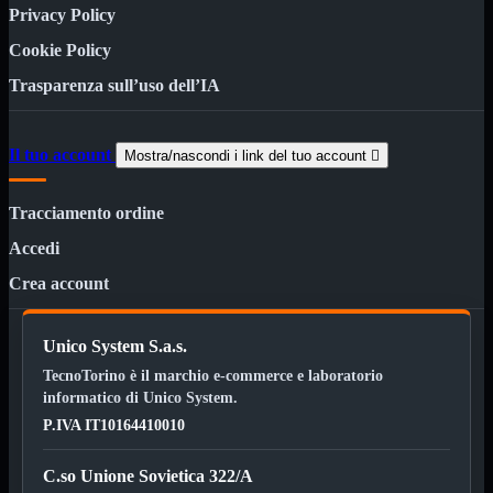
Kit Wireless
Privacy Policy
Kit Wireless con Touch
Mini
Cookie Policy
USB
Trasparenza sull’uso dell’IA
MainBoard
Mostra tutti i prodotti
AMD

INTEL

Il tuo account
Mostra/nascondi i link del tuo account

AMD
Mostra tutti i prodotti
AM4
Tracciamento ordine
AM5
Accedi
INTEL
Mostra tutti i prodotti
Crea account
1700
Masterizzatori
Mostra tutti i prodotti
Blu-Ray
Unico System S.a.s.
Esterni
TecnoTorino è il marchio e-commerce e laboratorio
Interni
informatico di Unico System.
Notebook
P.IVA IT10164410010
Memorie
Mostra tutti i prodotti
Desktop

C.so Unione Sovietica 322/A
Notebook