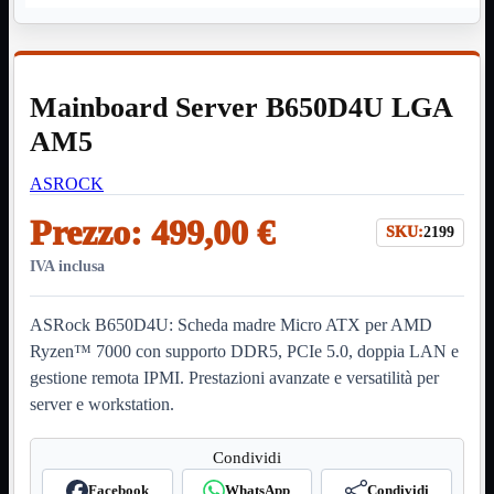
HDMI Switch
KVM
Prolunga

Telefono
TEST
Mainboard Server B650D4U LGA
USB Type-C
USB2
AM5

USB3

ASROCK
VGA

Prezzo:
499,00 €
Alimentazione
Mostra tutti i prodotti
SKU:
2199
220Volt
Molex
IVA inclusa
Prolunga
Sata
ASRock B650D4U: Scheda madre Micro ATX per AMD
VGA
Ryzen™ 7000 con supporto DDR5, PCIe 5.0, doppia LAN e
USB2
Mostra tutti i prodotti
gestione remota IPMI. Prestazioni avanzate e versatilità per
A/A Maschio
Micro
server e workstation.
Mini
OTG
Condividi
Prolunga
Stampante
Facebook
WhatsApp
Condividi