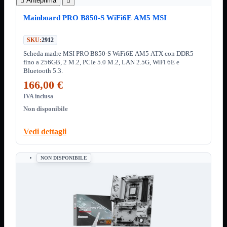

Anteprima

ChipSet
Hard Disk
Mainboard PRO B850-S WiFi6E AM5 MSI
Ventole

Ventole CPU
SKU:
2912
Ventole
Mostra tutti i prodotti
Scheda madre MSI PRO B850-S WiFi6E AM5 ATX con DDR5
40x40
fino a 256GB, 2 M.2, PCIe 5.0 M.2, LAN 2.5G, WiFi 6E e
50x50
Bluetooth 5.3.
60x60
166,00 €
70x70
80x80
IVA inclusa
92x92
Non disponibile
120x120
140x140
Cavi
Vedi dettagli
PCI
Viti
NON DISPONIBILE
Supporti
Mostra tutti i prodotti
CDROM
DVD-R
DVD+R
Contenitori
Mostra tutti i prodotti
Hard Disk