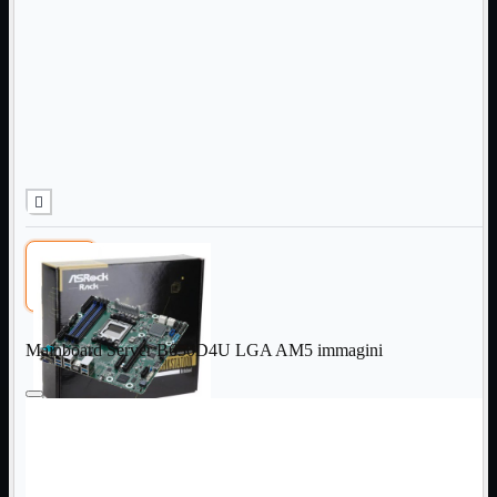
Informatica
Mostra tutti i prodotti
Accessori

Adattatore

Alimentatori

Assemblaggio

Audio

Bay

Box Esterni
Cabinet

Cavi

Contenitori

CPU

Dissipatori

Mainboard Server B650D4U LGA AM5 immagini
Hard Disk

Laboratorio

MainBoard

Masterizzatori

MediaPlayer
Memorie
