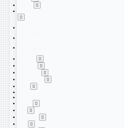
Telefoni

Videosorveglianza

Domotica
Mostra
tutti i prodotti
ZigBee
Informatica
Mostra
tutti i prodotti
Accessori

Adattatore

Alimentatori

Assemblaggio

Audio

Bay
Box Esterni
Cabinet

Cavi

Contenitori

CPU
