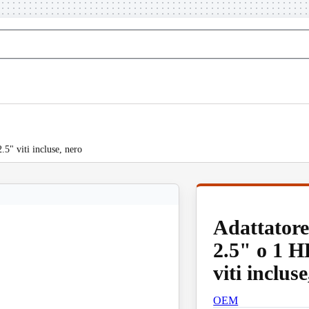
" viti incluse, nero
Adattator
2.5" o 1 
viti inclus
OEM