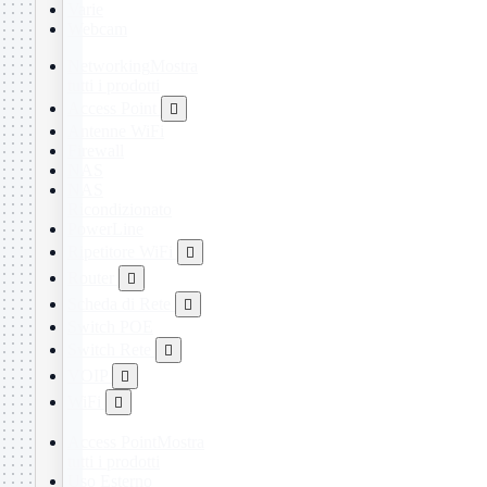
Varie
Webcam
Networking
Mostra
tutti i prodotti
Access Point

Antenne WiFi
Firewall
NAS
NAS
Ricondizionato
PowerLine
Ripetitore WiFi

Router

Scheda di Rete

Switch POE
Switch Rete

VOIP

WiFi

Access Point
Mostra
tutti i prodotti
Uso Esterno