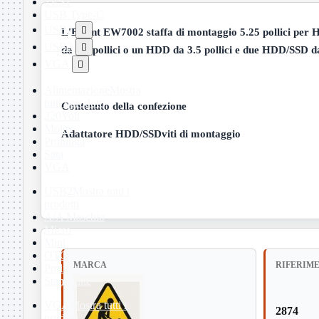
TEST
USB Type-C
USB2

L'Ewent EW7002 staffa di montaggio 5.25 pollici per H
USB3

da 2.5 pollici o un HDD da 3.5 pollici e due HDD/SSD da 2
VGA

Alimentazione
Mostra
tutti i prodotti
Contenuto della confezione
220Volt
Molex
Adattatore HDD/SSDviti di montaggio
Prolunga
Sata
VGA
USB2
Mostra tutti i
prodotti
A/A Maschio
Micro
Mini
OTG
MARCA
RIFERIM
Prolunga
Stampante
VGA
Mostra tutti i
2874
prodotti