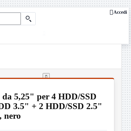

Accedi

Chi siamo
ASSISTENZA REMOTA

Dove siamo
Contattaci
Guide e news

e da 5,25" per 4 HDD/SSD
HDD 3.5" + 2 HDD/SSD 2.5"
e, nero