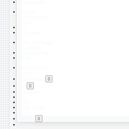
Singola Banda
Scheda di
Rete
Mostra tutti i
prodotti
PCI
PCI-Express
Switch Rete
Mostra
tutti i prodotti
10/100/1000Mps
10Gbit
Cavi
Mostra tutti i
prodotti
Alimentazione

Dati

Display Port
DVI
HDMI
HDMI Switch
KVM
Prolunga

Telefono