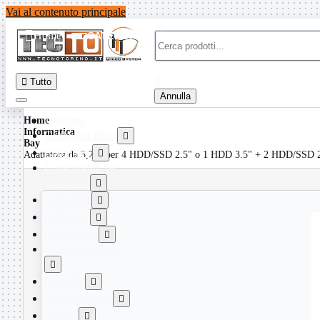
Vai al contenuto principale

Home
CATEGORIE


Tutto
Annulla
Antifurto
Home
Informatica
Cablaggio Rete

Bay
Computer

Adattatore da 5,25" per 4 HDD/SSD 2.5" o 1 HDD 3.5" + 2 HDD/SSD 2.5
Consumabili per
stampanti

Domotica

Elettricita

Informatica

Materiale Ufficio

Ricambi

Ricondizionati

Servizi
