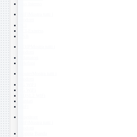
Uso Interno
WiFi
Mostra tutti i
prodotti
PCI
PCI-Express
USB
VOIP
Mostra tutti i
prodotti
Adattatori
Telefoni
Router
Mostra tutti i
prodotti
3G WiFi
4G WiFi
ADSL2 WiFi
Cablati
WiFi
Ripetitore
WiFi
Mostra tutti i
prodotti
Doppia Banda