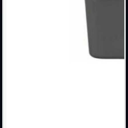
3G WiFi
4G WiFi
ADSL2 WiFi
Cablati
WiFi
Ripetitore WiFi
Mostra tutti i prodotti
Doppia Banda
Singola Banda
Scheda di Rete
Mostra tutti i prodotti
PCI
PCI-Express
Switch Rete
Mostra tutti i prodotti
10/100/1000Mps
10Gbit
Cavi
Mostra tutti i prodotti
Alimentazione

Dati

Display Port
DVI
HDMI