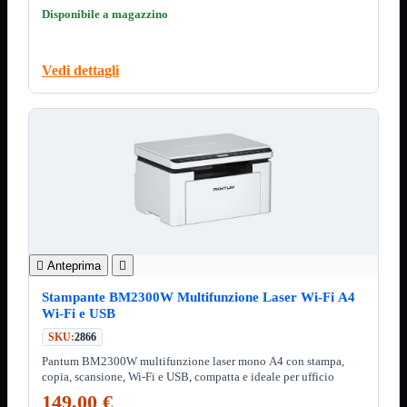
Custodie
Disponibile a magazzino
Supporti
Software
Mostra tutti i prodotti
Vedi dettagli
Antivirus
Controllo Parentale
Gestionale
Licenza Digitale
Sistemi Operativi
Hard Disk
Mostra tutti i prodotti
Esterni
Sata 2,5
Sata 3,5
Sata 3,5 Server
SSD 2,5
SSD Esterni

Anteprima

SSD M.2
Stampante BM2300W Multifunzione Laser Wi-Fi A4
SSD NVMe
Wi-Fi e USB
Tastiere
Mostra tutti i prodotti
SKU:
2866
Bluetooth
Gomma
Pantum BM2300W multifunzione laser mono A4 con stampa,
copia, scansione, Wi-Fi e USB, compatta e ideale per ufficio
Illuminate
Kit 2 in 1
149,00 €