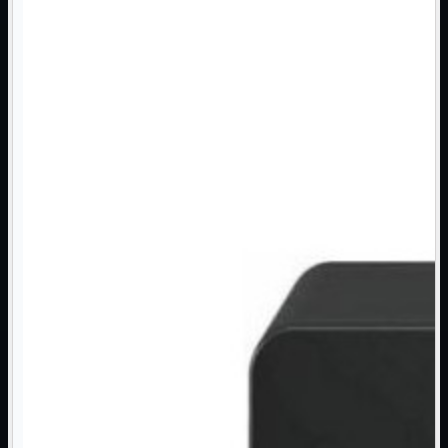
Monitor

Mouse

Networking

Pulizia

Schede

Software

Speaker

Stampanti

Supporti

Tablet

Tastiere

UPS

Varie
Webcam
Networking
Mostra tutti i prodotti
Access Point

Antenne WiFi
Firewall
NAS