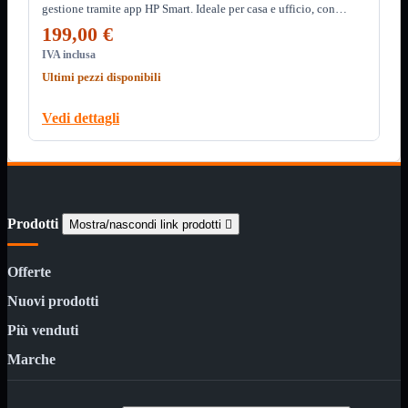

gestione tramite app HP Smart. Ideale per casa e ufficio, con
Pendrive

prestazioni affidabili e qualità superiore.
199,00 €
SD - Micro SD
IVA inclusa
Notebook
Mostra tutti i prodotti
Ultimi pezzi disponibili
SODDR
SODDR2
Vedi dettagli
SODDR3
SODDR4
SODDR5
Desktop
Mostra tutti i prodotti
DDR4
DDR4 Dual Channel
Prodotti
Mostra/nascondi link prodotti

DDR5
Pendrive
Mostra tutti i prodotti
Offerte
Sicurezza
Type C
Nuovi prodotti
USB 3.0
Più venduti
Monitor
Mostra tutti i prodotti
Marche
Accessori
Mouse
Mostra tutti i prodotti