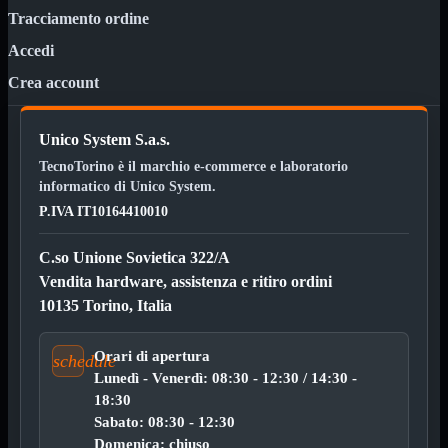
Strumenti per cablaggio
Tracciamento ordine
Cavi di rete
Mostra tutti i prodotti
Accedi
Cavi in matassa
Cavi patch Cat 5e
Crea account
Cavi patch Cat 6
Cavi patch Cat 6A Slim
Unico System S.a.s.
Rack 10" e 19"
Mostra tutti i prodotti
TecnoTorino è il marchio e-commerce e laboratorio
Accessori rack
Armadi rack
informatico di Unico System.
Chassis rack 19"
P.IVA IT10164410010
Mensole rack
Multiprese rack (PDU)
C.so Unione Sovietica 322/A
Pannelli rack
Mostra tutti i prodotti
Vendita hardware, assistenza e ritiro ordini
Pannelli ciechi rack
10135 Torino, Italia
Pannelli Passacavi
Patch panel RJ45
Orari di apertura
schedule
Connettori e prese di rete
Mostra tutti i
Lunedì - Venerdì: 08:30 - 12:30 / 14:30 -
prodotti
Connettori RJ45 e accessori
18:30
Prese, frutti e scatole RJ45
Sabato: 08:30 - 12:30
Domenica: chiuso