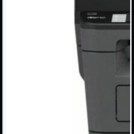
NAS Ricondizionato
PowerLine
Ripetitore WiFi

Router

Scheda di Rete

Switch POE
Switch Rete

VOIP

WiFi

Access Point
Mostra tutti i prodotti
Uso Esterno
Uso Interno
WiFi
Mostra tutti i prodotti
PCI
PCI-Express
USB
VOIP
Mostra tutti i prodotti
Adattatori
Telefoni
Router
Mostra tutti i prodotti