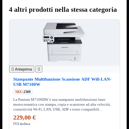
ChipSet
Hard Disk
4 altri prodotti nella stessa categoria
Ventole

Ventole CPU
Ventole
Mostra tutti i prodotti
40x40
50x50
60x60
70x70
80x80
92x92
120x120
140x140

Anteprima

Cavi
Stampante Multifunzione Scansione ADF Wifi-LAN-
PCI
USB M7100W
Viti
SKU:
2369
Supporti
Mostra tutti i prodotti
CDROM
La Pantum M7100DW è una stampante multifunzione laser
monocromatica con stampa, copia e scansione ad alta velocità,
DVD-R
connettività Wi-Fi, LAN, USB, ADF e toner compatibili
DVD+R
disponibili.
229,00 €
Contenitori
Mostra tutti i prodotti
IVA inclusa
Hard Disk