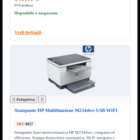
Kit Wireless
IVA inclusa
Kit Wireless con Touch
Mini
Disponibile a magazzino
USB
MainBoard
Mostra tutti i prodotti
Vedi dettagli
AMD

INTEL

AMD
Mostra tutti i prodotti
AM4
AM5
INTEL
Mostra tutti i prodotti
1700
Masterizzatori
Mostra tutti i prodotti
Blu-Ray

Anteprima

Esterni
Interni
Stampante HP Multifunzione M234dwe USB WIFI
Notebook
SKU:
0637
Memorie
Mostra tutti i prodotti
Desktop
Stampante laser monocromatica HP M234dwe, compatta ed

efficiente. Stampa fronte/retro automatica, Wi-Fi integrato e
Notebook