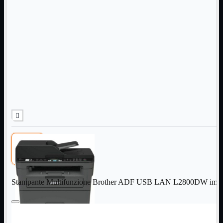
Informatica
Mostra tutti i prodotti
Accessori

Adattatore

Alimentatori

Assemblaggio

Audio

Bay
Box Esterni
Cabinet

Cavi


Contenitori

CPU

Dissipatori

Hard Disk

Laboratorio

Stampante Multifunzione Brother ADF USB LAN L2800DW imm
MainBoard

Masterizzatori

MediaPlayer
Memorie
