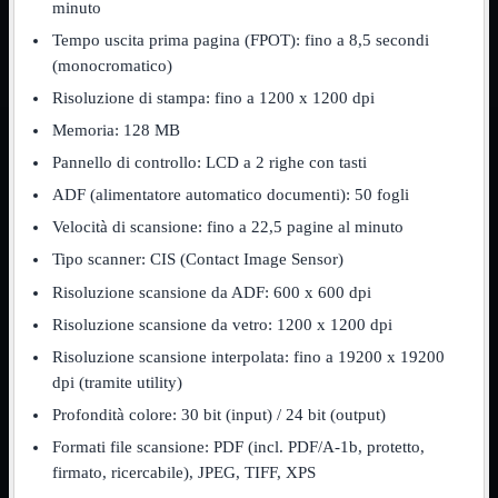
minuto
Assemblaggio
Mostra tutti i prodotti
Tempo uscita prima pagina (FPOT): fino a 8,5 secondi
Basette
(monocromatico)
Binari Hard Disk
Fascette
Risoluzione di stampa: fino a 1200 x 1200 dpi
Guaina Termorestringente
Memoria: 128 MB
Pasta Termica
Staffa

Pannello di controllo: LCD a 2 righe con tasti
ADF (alimentatore automatico documenti): 50 fogli
Staffa
Mostra tutti i prodotti
E-Sata
Velocità di scansione: fino a 22,5 pagine al minuto
Parallela
Tipo scanner: CIS (Contact Image Sensor)
Seriale
USB
Risoluzione scansione da ADF: 600 x 600 dpi
UPS
Mostra tutti i prodotti
Risoluzione scansione da vetro: 1200 x 1200 dpi
Batterie
Risoluzione scansione interpolata: fino a 19200 x 19200
Cavi Alimentazione
Connettori
dpi (tramite utility)
Gruppi
Profondità colore: 30 bit (input) / 24 bit (output)
Multiprese
Formati file scansione: PDF (incl. PDF/A-1b, protetto,
Alimentatori
Mostra tutti i prodotti
firmato, ricercabile), JPEG, TIFF, XPS
5Volts