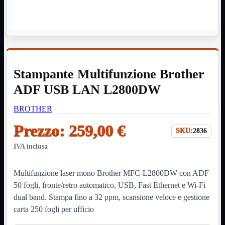
HDMI Switch
KVM
Prolunga

Telefono
TEST
USB Type-C
USB2

Stampante Multifunzione Brother
USB3

VGA

ADF USB LAN L2800DW
Alimentazione
Mostra tutti i prodotti
BROTHER
220Volt
Molex
Prezzo:
259,00 €
Prolunga
SKU:
2836
Sata
IVA inclusa
VGA
USB2
Mostra tutti i prodotti
Multifunzione laser mono Brother MFC-L2800DW con ADF
A/A Maschio
Micro
50 fogli, fronte/retro automatico, USB, Fast Ethernet e Wi-Fi
Mini
dual band. Stampa fino a 32 ppm, scansione veloce e gestione
OTG
carta 250 fogli per ufficio
Prolunga
Stampante