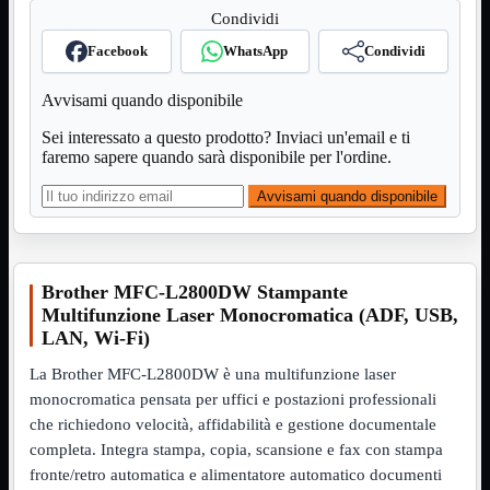
Condividi
VGA
Mostra tutti i prodotti
Maschio-Femmina
Facebook
WhatsApp
Condividi
Maschio-Maschio
Sdoppiatore
Avvisami quando disponibile
Splitter
VGA to HDMI
Sei interessato a questo prodotto? Inviaci un'email e ti
faremo sapere quando sarà disponibile per l'ordine.
Dati
Mostra tutti i prodotti
E-Sata
Avvisami quando disponibile
Sas
Sata
Prolunga
Mostra tutti i prodotti
EPS
Brother MFC-L2800DW Stampante
Multifunzione Laser Monocromatica (ADF, USB,
USB3
Mostra tutti i prodotti
Dati
LAN, Wi-Fi)
Micro
Prolunga
La Brother MFC-L2800DW è una multifunzione laser
monocromatica pensata per uffici e postazioni professionali
Adattatore
Mostra tutti i prodotti
che richiedono velocità, affidabilità e gestione documentale
CDROM to Hard Disk
IDE to SATA
completa. Integra stampa, copia, scansione e fax con stampa
m2 to SATA
fronte/retro automatica e alimentatore automatico documenti
NVMe to MacBook