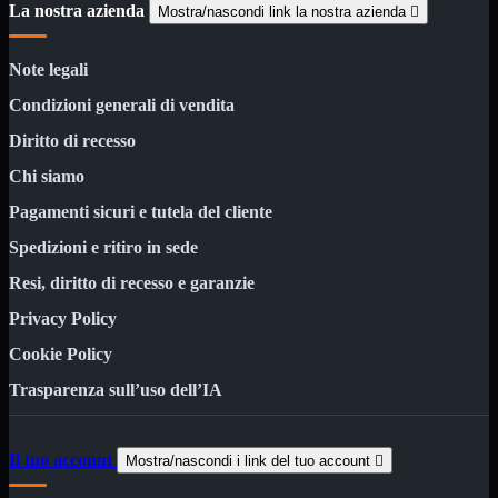
Bluetooth
La nostra azienda
Mostra/nascondi link la nostra azienda

Mini
Tappetino
USB
Note legali
Wireless
Condizioni generali di vendita
Schede
Mostra tutti i prodotti
Controller Hard Disk
Diritto di recesso
PCI Firewire
Chi siamo
PCI Parallela
PCI Seriale/Paral
Pagamenti sicuri e tutela del cliente
PCI USB
PCI-E Firewire
Spedizioni e ritiro in sede
PCI-E Seriale/Paral
PCI-E USB 3.0
Resi, diritto di recesso e garanzie
VGA
Privacy Policy
Cablaggio Rete
Mostra tutti i prodotti
Cookie Policy
Cablaggio telefonico RJ11
Cavi di rete

Trasparenza sull’uso dell’IA
Connettori e prese di rete

Fibra ottica e SFP

Pannelli rack
Il tuo account

Mostra/nascondi i link del tuo account

Rack 10" e 19"
