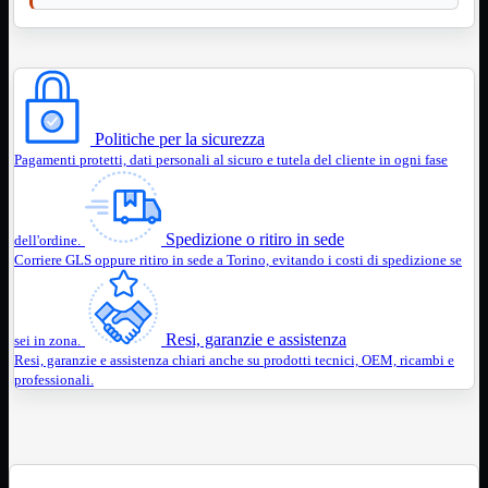
3.0
Type C
Stampanti
Mostra tutti i prodotti
Etichettatrici
Inkjet

Laser

Politiche per la sicurezza
Pagamenti protetti, dati personali al sicuro e tutela del cliente in ogni fase
Inkjet
Mostra tutti i prodotti
Multifunzione
Laser
Mostra tutti i prodotti
Spedizione o ritiro in sede
dell'ordine.
BN
Corriere GLS oppure ritiro in sede a Torino, evitando i costi di spedizione se
Cabinet
Mostra tutti i prodotti
Con Alimentatore
Senza Alimentatore
Resi, garanzie e assistenza
sei in zona.
Speaker
Mostra tutti i prodotti
Resi, garanzie e assistenza chiari anche su prodotti tecnici, OEM, ricambi e
Alimentazione USB
professionali.
Microfono
Portatili Bluetooth
Sistema 2.1
Dissipatori
Mostra tutti i prodotti