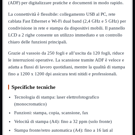
(ADF) per digitalizzare pratiche e documenti in modo rapido.
NVMe to PCIe
NVMe to USB3
La connettività è flessibile: collegamento USB al PC, rete
Parallela to Seriale
cablata Fast Ethernet e Wi-Fi dual band (2,4 GHz e 5 GHz) per
PS2
Seriale to Parallela
condivisione in rete e stampa da dispositivi mobili. Il pannello
Switch USB2
LCD a 2 righe consente un utilizzo immediato e un controllo
USB
chiaro delle funzioni principali.
USB Type-C
USB2 Interni
Grazie al vassoio da 250 fogli e all’uscita da 120 fogli, riduce
USB3 Interni
VGA to LAN
le interruzioni operative. La scansione tramite ADF è veloce e
adatta a flussi di lavoro quotidiani, mentre la qualità di stampa
Laboratorio
Mostra tutti i prodotti
fino a 1200 x 1200 dpi assicura testi nitidi e professionali.
Alimentazione
Cavi Test
Colla
Specifiche tecniche
Detergenti
Magnetizzatori
Tecnologia di stampa: laser elettrofotografico
Misuratori
(monocromatico)
Misurazione
Funzioni: stampa, copia, scansione, fax
Nastro
Saldatura
Velocità di stampa (A4): fino a 32 ppm (solo fronte)
Spray
Taglio
Stampa fronte/retro automatica (A4): fino a 16 lati al
Utensili