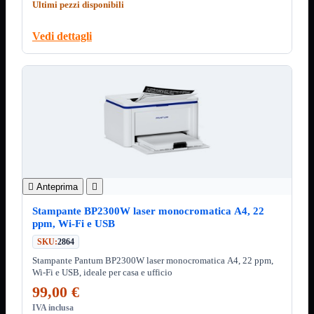
Minuteria
Ultimi pezzi disponibili
Porta CD
Vedi dettagli
CPU
Mostra tutti i prodotti
AMD

INTEL

AMD
Mostra tutti i prodotti
AM4
AM5
INTEL
Mostra tutti i prodotti
Socket 1700
Socket 1851

Anteprima

Audio
Mostra tutti i prodotti
Auricolari
Stampante BP2300W laser monocromatica A4, 22
Cuffie Bluetooth
ppm, Wi-Fi e USB
Cuffie Microfono
SKU:
2864
PCI Audio
USB Audio
Stampante Pantum BP2300W laser monocromatica A4, 22 ppm,
Wi-Fi e USB, ideale per casa e ufficio
Tablet
Mostra tutti i prodotti
99,00 €
4G-LTE
Accessori
IVA inclusa