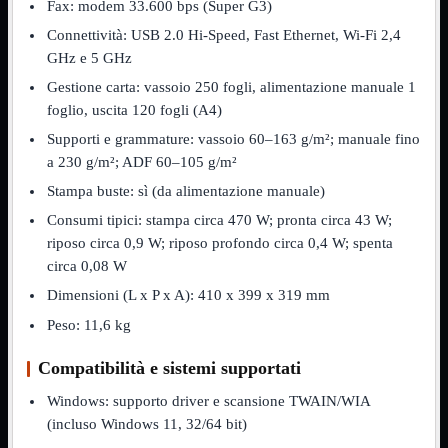
Notebook

Fax: modem 33.600 bps (Super G3)
PC

Connettività: USB 2.0 Hi-Speed, Fast Ethernet, Wi-Fi 2,4
Tablet
GHz e 5 GHz
USB

Gestione carta: vassoio 250 fogli, alimentazione manuale 1
Notebook
Mostra tutti i prodotti
foglio, uscita 120 fogli (A4)
ACER
Supporti e grammature: vassoio 60–163 g/m²; manuale fino
APPLE
ASUS
a 230 g/m²; ADF 60–105 g/m²
DELL
Stampa buste: sì (da alimentazione manuale)
HP
IBM/LENOVO
Consumi tipici: stampa circa 470 W; pronta circa 43 W;
MICROSOFT
riposo circa 0,9 W; riposo profondo circa 0,4 W; spenta
SAMSUNG
SONY
circa 0,08 W
TOSHIBA
Dimensioni (L x P x A): 410 x 399 x 319 mm
Universali
Peso: 11,6 kg
PC
Mostra tutti i prodotti
ATX 3.0
Compatibilità e sistemi supportati
ATX Certificati
ATX Standard
Windows: supporto driver e scansione TWAIN/WIA
MICRO-ATX
(incluso Windows 11, 32/64 bit)
USB
Mostra tutti i prodotti