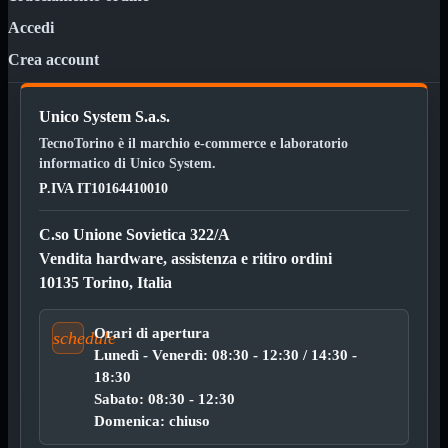
Kit Wireless
Kit Wireless con Touch
Accedi
Mini
USB
Crea account
MainBoard
Mostra tutti i prodotti
AMD

Unico System S.a.s.
INTEL

TecnoTorino è il marchio e-commerce e laboratorio
informatico di Unico System.
AMD
Mostra tutti i prodotti
P.IVA IT10164410010
AM4
AM5
C.so Unione Sovietica 322/A
INTEL
Mostra tutti i prodotti
Vendita hardware, assistenza e ritiro ordini
1700
10135 Torino, Italia
Masterizzatori
Mostra tutti i prodotti
Blu-Ray
Esterni
Orari di apertura
schedule
Interni
Lunedì - Venerdì: 08:30 - 12:30 / 14:30 -
Notebook
18:30
Sabato: 08:30 - 12:30
Memorie
Mostra tutti i prodotti
Domenica: chiuso
Desktop

Notebook