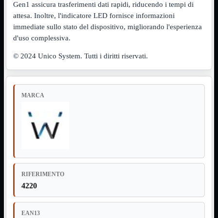
Notebook

Gen1 assicura trasferimenti dati rapidi, riducendo i tempi di
PC

attesa. Inoltre, l'indicatore LED fornisce informazioni
Tablet
immediate sullo stato del dispositivo, migliorando l'esperienza
USB

d'uso complessiva.
Notebook
Mostra tutti i prodotti
© 2024 Unico System. Tutti i diritti riservati.
ACER
APPLE
ASUS
DELL
HP
MARCA
IBM/LENOVO
MICROSOFT
SAMSUNG
SONY
TOSHIBA
Universali
PC
Mostra tutti i prodotti
ATX 3.0
RIFERIMENTO
ATX Certificati
4220
ATX Standard
MICRO-ATX
EAN13
USB
Mostra tutti i prodotti