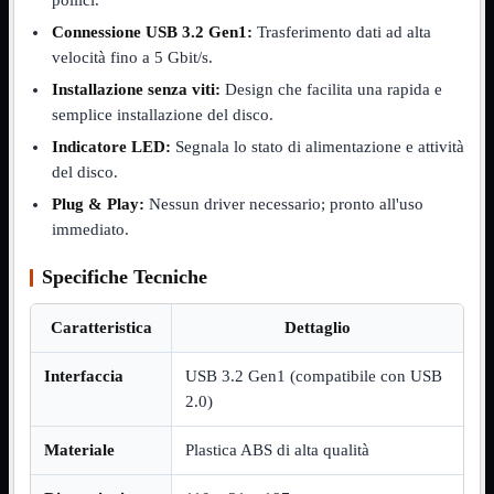
NVMe to PCIe
Connessione USB 3.2 Gen1:
Trasferimento dati ad alta
NVMe to USB3
velocità fino a 5 Gbit/s.
Parallela to Seriale
PS2
Installazione senza viti:
Design che facilita una rapida e
Seriale to Parallela
semplice installazione del disco.
Switch USB2
USB
Indicatore LED:
Segnala lo stato di alimentazione e attività
USB Type-C
del disco.
USB2 Interni
USB3 Interni
Plug & Play:
Nessun driver necessario; pronto all'uso
VGA to LAN
immediato.
Laboratorio
Mostra tutti i prodotti
Alimentazione
Specifiche Tecniche
Cavi Test
Colla
Caratteristica
Dettaglio
Detergenti
Magnetizzatori
Misuratori
Interfaccia
USB 3.2 Gen1 (compatibile con USB
Misurazione
2.0)
Nastro
Saldatura
Materiale
Plastica ABS di alta qualità
Spray
Taglio
Utensili