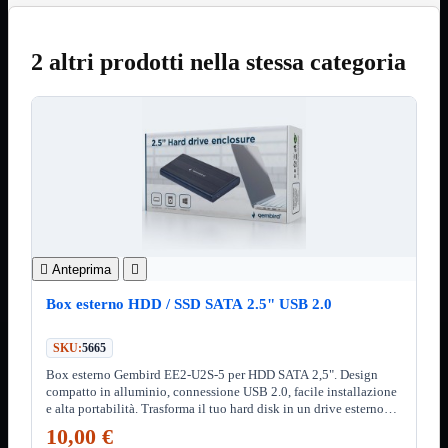
3.0
Type C
Stampanti
Mostra tutti i prodotti
2 altri prodotti nella stessa categoria
Etichettatrici
Inkjet

Laser

Inkjet
Mostra tutti i prodotti
Multifunzione
Laser
Mostra tutti i prodotti
BN
Cabinet
Mostra tutti i prodotti

Anteprima

Con Alimentatore
Senza Alimentatore
Box esterno HDD / SSD SATA 2.5" USB 2.0
Speaker
Mostra tutti i prodotti
Alimentazione USB
SKU:
5665
Microfono
Box esterno Gembird EE2-U2S-5 per HDD SATA 2,5". Design
Portatili Bluetooth
compatto in alluminio, connessione USB 2.0, facile installazione
Sistema 2.1
e alta portabilità. Trasforma il tuo hard disk in un drive esterno
pratico e sicuro!
Dissipatori
Mostra tutti i prodotti
10,00 €