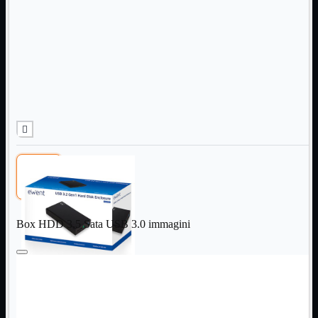
Informatica
Mostra tutti i prodotti
Accessori

Adattatore

Alimentatori

Assemblaggio

Audio

Bay

Box Esterni
Cabinet

Cavi

Contenitori

CPU

Dissipatori

Box HDD 3,5 Sata USB 3.0 immagini
Hard Disk

Laboratorio

MainBoard

Masterizzatori

MediaPlayer
Memorie
