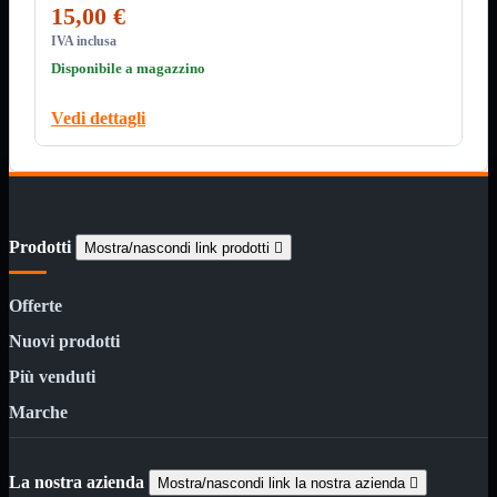
Minuteria
e leggero.
15,00 €
Porta CD
IVA inclusa
CPU
Mostra tutti i prodotti
Disponibile a magazzino
AMD

INTEL

Vedi dettagli
AMD
Mostra tutti i prodotti
AM4
AM5
INTEL
Mostra tutti i prodotti
Prodotti
Mostra/nascondi link prodotti

Socket 1700
Socket 1851
Offerte
Audio
Mostra tutti i prodotti
Auricolari
Nuovi prodotti
Cuffie Bluetooth
Cuffie Microfono
Più venduti
PCI Audio
USB Audio
Marche
Tablet
Mostra tutti i prodotti
4G-LTE
La nostra azienda
Mostra/nascondi link la nostra azienda

Accessori