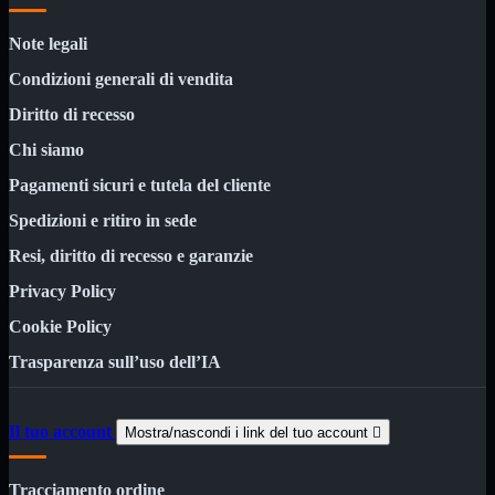
Custodie
Supporti
Note legali
Software
Mostra tutti i prodotti
Condizioni generali di vendita
Antivirus
Controllo Parentale
Diritto di recesso
Gestionale
Licenza Digitale
Chi siamo
Sistemi Operativi
Pagamenti sicuri e tutela del cliente
Hard Disk
Mostra tutti i prodotti
Spedizioni e ritiro in sede
Esterni
Sata 2,5
Resi, diritto di recesso e garanzie
Sata 3,5
Sata 3,5 Server
Privacy Policy
SSD 2,5
SSD Esterni
Cookie Policy
SSD M.2
Trasparenza sull’uso dell’IA
SSD NVMe
Tastiere
Mostra tutti i prodotti
Bluetooth
Il tuo account
Mostra/nascondi i link del tuo account

Gomma
Illuminate
Kit 2 in 1
Tracciamento ordine