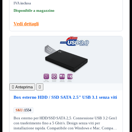
ChipSet
IVA inclusa
Hard Disk
Disponibile a magazzino
Ventole

Ventole CPU
Vedi dettagli
Ventole
Mostra tutti i prodotti
40x40
50x50
60x60
70x70
80x80
92x92
120x120
140x140
Cavi
PCI
Viti

Anteprima

Supporti
Mostra tutti i prodotti
Box esterno HDD / SSD SATA 2.5" USB 3.1 senza viti
CDROM
DVD-R
SKU:
1554
DVD+R
Box esterno per HDD/SSD SATA 2,5. Connessione USB 3.2 Gen1
Contenitori
Mostra tutti i prodotti
con trasferimento fino a 5 Gbit/s. Design senza viti per
Hard Disk
installazione rapida. Compatibile con Windows e Mac. Compact