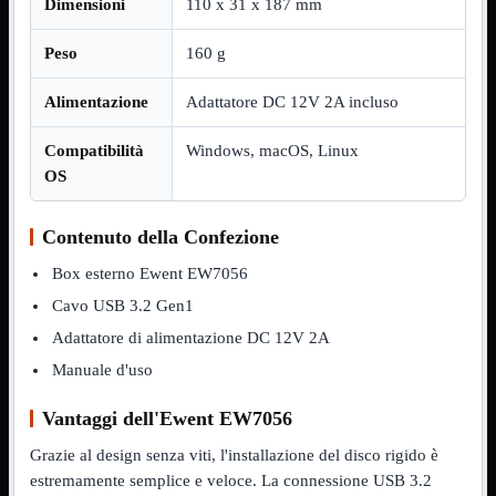
Dimensioni
110 x 31 x 187 mm
Assemblaggio
Mostra tutti i prodotti
Peso
160 g
Basette
Binari Hard Disk
Fascette
Alimentazione
Adattatore DC 12V 2A incluso
Guaina Termorestringente
Pasta Termica
Compatibilità
Windows, macOS, Linux
Staffa

OS
Staffa
Mostra tutti i prodotti
E-Sata
Contenuto della Confezione
Parallela
Seriale
Box esterno Ewent EW7056
USB
Cavo USB 3.2 Gen1
UPS
Mostra tutti i prodotti
Batterie
Adattatore di alimentazione DC 12V 2A
Cavi Alimentazione
Manuale d'uso
Connettori
Gruppi
Vantaggi dell'Ewent EW7056
Multiprese
Alimentatori
Mostra tutti i prodotti
Grazie al design senza viti, l'installazione del disco rigido è
5Volts
estremamente semplice e veloce. La connessione USB 3.2