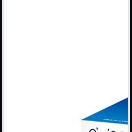
Monitor

Mouse

Networking

Pulizia

Schede

Software

Speaker

Stampanti

Supporti

Tablet

Tastiere

UPS

Varie
Webcam
Networking
Mostra tutti i prodotti
Access Point

Antenne WiFi
Firewall
NAS