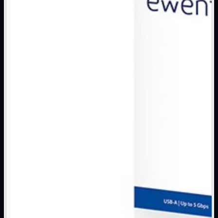
NAS Ricondizionato
PowerLine
Ripetitore WiFi

Router

Scheda di Rete

Switch POE
Switch Rete

VOIP

WiFi

Access Point
Mostra tutti i prodotti
Uso Esterno
Uso Interno
WiFi
Mostra tutti i prodotti
PCI
PCI-Express
USB
VOIP
Mostra tutti i prodotti
Adattatori
Telefoni
Router
Mostra tutti i prodotti