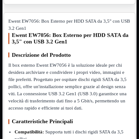
VGA
Mostra tutti i prodotti
Maschio-Femmina
Maschio-Maschio
Ewent EW7056: Box Esterno per HDD SATA da 3,5" con USB
Sdoppiatore
3.2 Gen1
Splitter
Ewent EW7056: Box Esterno per HDD SATA da
VGA to HDMI
3,5" con USB 3.2 Gen1
Dati
Mostra tutti i prodotti
E-Sata
Descrizione del Prodotto
Sas
Sata
Il box esterno Ewent EW7056 è la soluzione ideale per chi
desidera archiviare e condividere i propri video, immagini e
Prolunga
Mostra tutti i prodotti
EPS
file preferiti. Progettato per ospitare dischi rigidi SATA da 3,5
pollici, offre un'installazione semplice grazie al design senza
USB3
Mostra tutti i prodotti
viti. La connessione USB 3.2 Gen1 (USB 3.0) garantisce una
Dati
Micro
velocità di trasferimento dati fino a 5 Gbit/s, permettendo un
Prolunga
accesso rapido e efficiente ai tuoi dati.
Adattatore
Mostra tutti i prodotti
Caratteristiche Principali
CDROM to Hard Disk
IDE to SATA
Compatibilità:
Supporta tutti i dischi rigidi SATA da 3,5
m2 to SATA
NVMe to MacBook
pollici.