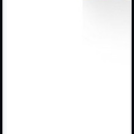
3G WiFi
4G WiFi
ADSL2 WiFi
Cablati
WiFi
Ripetitore WiFi
Mostra tutti i prodotti
Doppia Banda
Singola Banda
Scheda di Rete
Mostra tutti i prodotti
PCI
PCI-Express
Switch Rete
Mostra tutti i prodotti
10/100/1000Mps
10Gbit
Cavi
Mostra tutti i prodotti
Alimentazione

Dati

Display Port
DVI
HDMI