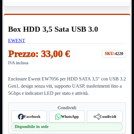
HDMI Switch
KVM
Prolunga

Telefono
TEST
Box HDD 3,5 Sata USB 3.0
USB Type-C
USB2

EWENT
USB3

VGA

Prezzo:
33,00 €
SKU:
4220
Alimentazione
Mostra tutti i prodotti
IVA inclusa
220Volt
Molex
Prolunga
Enclosure Ewent EW7056 per HDD SATA 3,5" con USB 3.2
Sata
Gen1, design senza viti, supporto UASP, trasferimenti fino a
VGA
5Gbps e indicatori LED per stato e attività.
USB2
Mostra tutti i prodotti
A/A Maschio
Condividi
Micro
Mini
Facebook
WhatsApp
Condividi
OTG
Prolunga
Disponibile in sede
Stampante