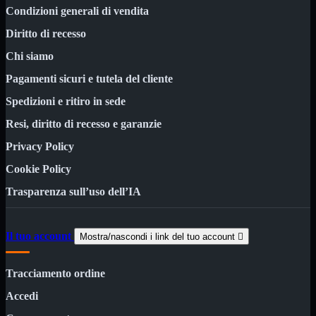
NAS Ricondizionato
Condizioni generali di vendita
PowerLine
Ripetitore WiFi

Diritto di recesso
Router

Chi siamo
Scheda di Rete

Switch POE
Pagamenti sicuri e tutela del cliente
Switch Rete

Spedizioni e ritiro in sede
VOIP

Resi, diritto di recesso e garanzie
WiFi

Privacy Policy
Access Point
Mostra tutti i prodotti
Uso Esterno
Cookie Policy
Uso Interno
Trasparenza sull’uso dell’IA
WiFi
Mostra tutti i prodotti
PCI
PCI-Express
Il tuo account
Mostra/nascondi i link del tuo account

USB
VOIP
Mostra tutti i prodotti
Tracciamento ordine
Adattatori
Telefoni
Accedi
Router
Mostra tutti i prodotti