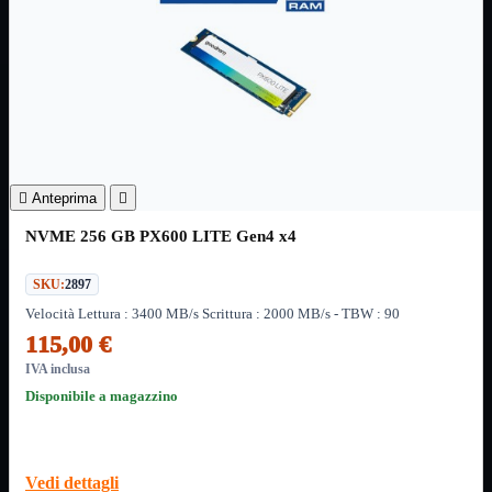
Informatica
Mostra tutti i prodotti
Accessori

Adattatore

Alimentatori

Assemblaggio

Audio

Bay

Anteprima

Box Esterni
Cabinet

NVME 256 GB PX600 LITE Gen4 x4
Cavi

Contenitori

SKU:
2897
CPU

Velocità Lettura : 3400 MB/s Scrittura : 2000 MB/s - TBW : 90
Dissipatori

115,00 €
Hard Disk

IVA inclusa
Laboratorio

Disponibile a magazzino
MainBoard

Masterizzatori

MediaPlayer
Vedi dettagli
Memorie
