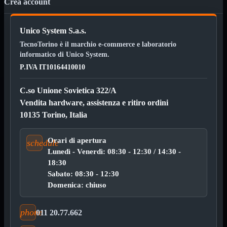
Crea account
3G WiFi
4G WiFi
ADSL2 WiFi
Unico System S.a.s.
Cablati
WiFi
TecnoTorino è il marchio e-commerce e laboratorio
informatico di Unico System.
Ripetitore WiFi
Mostra tutti i prodotti
P.IVA IT10164410010
Doppia Banda
Singola Banda
C.so Unione Sovietica 322/A
Scheda di Rete
Mostra tutti i prodotti
Vendita hardware, assistenza e ritiro ordini
PCI
10135 Torino, Italia
PCI-Express
Switch Rete
Mostra tutti i prodotti
Orari di apertura
10/100/1000Mps
schedule
10Gbit
Lunedì - Venerdì: 08:30 - 12:30 / 14:30 -
18:30
Cavi
Mostra tutti i prodotti
Sabato: 08:30 - 12:30
Alimentazione

Domenica: chiuso
Dati

Display Port
DVI
phone
011 20.77.662
HDMI