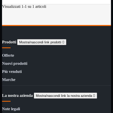
Monitor

Visualizzati 1-1 su 1 articoli
Mouse

Networking

Pulizia

Schede

Software

Speaker

Prodotti
Mostra/nascondi link prodotti

Stampanti

Supporti

Offerte
Tablet

Nuovi prodotti
Tastiere

UPS
Più venduti

Varie
Marche
Webcam
Networking
Mostra tutti i prodotti
Access Point

La nostra azienda
Mostra/nascondi link la nostra azienda

Antenne WiFi
Firewall
Note legali
NAS