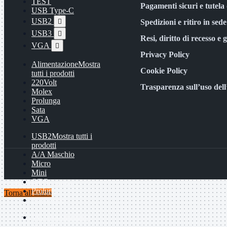
TEST
Pagamenti sicuri e tutela 
USB Type-C
USB2

Spedizioni e ritiro in sede
USB3

Resi, diritto di recesso e 
VGA

Privacy Policy
Alimentazione
Mostra
Cookie Policy
tutti i prodotti
220Volt
Trasparenza sull’uso del
Molex
Prolunga
Sata
VGA
USB2
Mostra tutti i
prodotti
A/A Maschio
Micro
Mini
OTG
Caricamento in corso ...
Prolunga
Torna all'inizio
Stampante
VGA
Mostra tutti i
prodotti