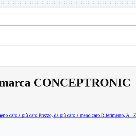
r la marca CONCEPTRONIC
meno caro a più caro
Prezzo, da più caro a meno caro
Riferimento, A - 