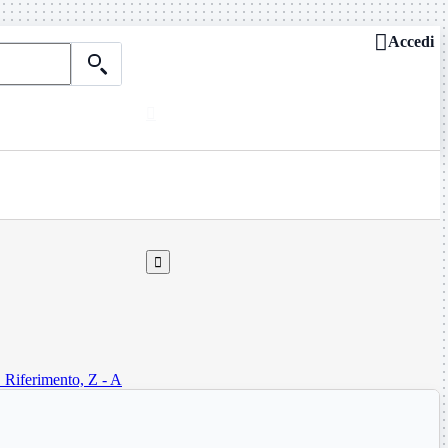

Accedi

Chi siamo
ASSISTENZA REMOTA

Dove siamo
Contattaci
Guide e news

Z
Riferimento, Z - A