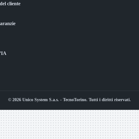
del cliente
garanzie
l’IA
© 2026 Unico System S.a.s. - TecnoTorino. Tutti i diritti riservati.