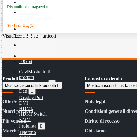
Singola Banda
Disponibile a magazzino
Scheda di
Rete
Mostra tutti i
prodotti
Vedi dettagli
PCI
PCI-Express
Visualizzati 1-4 su 4 articoli
Switch Rete
Mostra
tutti i prodotti
10/100/1000Mps
10Gbit
Cavi
Mostra tutti i
prodotti
Prodotti
La nostra azienda
Alimentazione

Mostra/nascondi link prodotti

Mostra/nascondi link la nos
Dati

Display Port
Offerte
Note legali
DVI
HDMI
Nuovi prodotti
Condizioni generali di ve
HDMI Switch
KVM
Più venduti
Diritto di recesso
Prolunga

Marche
Chi siamo
Telefono