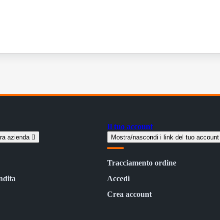
Il tuo account
tra azienda

Mostra/nascondi i link del tuo accoun
Tracciamento ordine
ndita
Accedi
Crea account