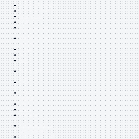
Maschio-Femmina
Maschio-Maschio
Sdoppiatore
Splitter
VGA to HDMI
Dati
Mostra tutti i
prodotti
E-Sata
Sas
Sata
Prolunga
Mostra tutti
i prodotti
EPS
USB3
Mostra tutti i
prodotti
Dati
Micro
Prolunga
Adattatore
Mostra
tutti i prodotti
CDROM to Hard