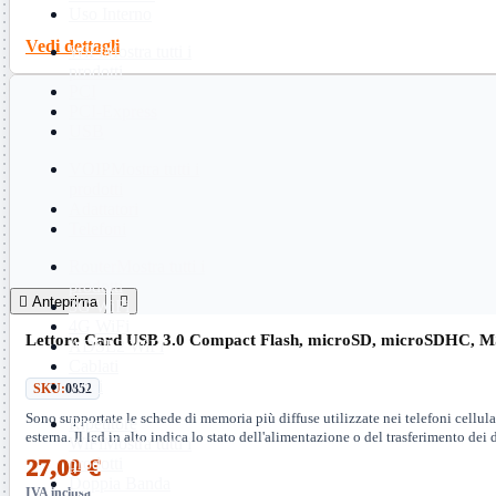
Uso Interno
Vedi dettagli
WiFi
Mostra tutti i
prodotti
PCI
PCI-Express
USB
VOIP
Mostra tutti i
prodotti
Adattatori
Telefoni
Router
Mostra tutti i
prodotti

Anteprima

3G WiFi
4G WiFi
Lettore Card USB 3.0 Compact Flash, microSD, microSDHC, M
ADSL2 WiFi
Cablati
WiFi
SKU:
0852
Sono supportate le schede di memoria più diffuse utilizzate nei telefoni cellul
Ripetitore
esterna. Il led in alto indica lo stato dell'alimentazione o del trasferimento dei d
WiFi
Mostra tutti i
prodotti
27,00 €
Doppia Banda
IVA inclusa