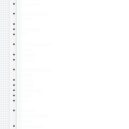
Uso Interno
WiFi
Mostra tutti i
prodotti
PCI
PCI-Express
USB
VOIP
Mostra tutti i
prodotti
Adattatori
Telefoni
Router
Mostra tutti i
prodotti
3G WiFi
4G WiFi
ADSL2 WiFi
Cablati
WiFi
Ripetitore
WiFi
Mostra tutti i
prodotti
Doppia Banda