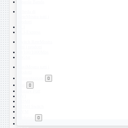
Singola Banda
Scheda di
Rete
Mostra tutti i
prodotti
PCI
PCI-Express
Switch Rete
Mostra
tutti i prodotti
10/100/1000Mps
10Gbit
Cavi
Mostra tutti i
prodotti
Alimentazione

Dati

Display Port
DVI
HDMI
HDMI Switch
KVM
Prolunga

Telefono