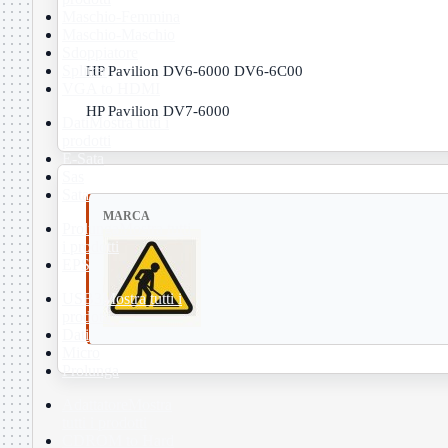
Maschio-Femmina
Maschio-Maschio
Sdoppiatore
Splitter
HP Pavilion DV6-6000 DV6-6C00
VGA to HDMI
HP Pavilion DV7-6000
Dati
Mostra tutti i
prodotti
E-Sata
Sas
Sata
MARCA
Prolunga
Mostra tutti
i prodotti
EPS
USB3
Mostra tutti i
prodotti
Dati
Micro
Prolunga
Adattatore
Mostra
tutti i prodotti
CDROM to Hard