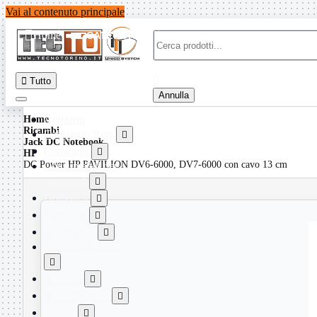
Vai al contenuto principale

Home
CATEGORIE


Tutto
Annulla
Antifurto
Home
Ricambi
Cablaggio Rete

Jack DC Notebook
Computer

HP
DC Power HP PAVILION DV6-6000, DV7-6000 con cavo 13 cm
Consumabili per
stampanti

Domotica

Elettricita

Informatica

Materiale Ufficio

Ricambi

Ricondizionati

Servizi
