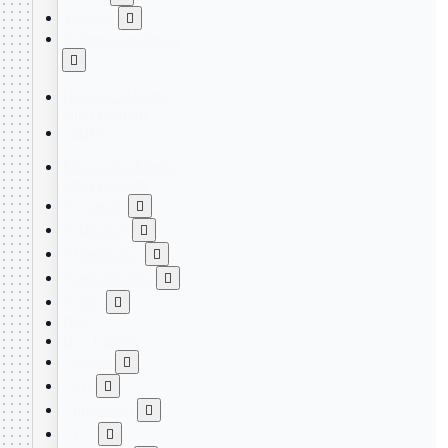
Telefoni

Videosorveglianza

Domotica
Mostra
tutti i prodotti
ZigBee
Informatica
Mostra
tutti i prodotti
Accessori

Adattatore

Alimentatori

Assemblaggio

Audio

Bay
Box Esterni
Cabinet

Cavi

Contenitori

CPU
