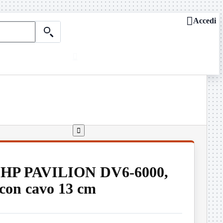

Accedi

Chi siamo
ASSISTENZA REMOTA

Dove siamo
Contattaci
Guide e news

 HP PAVILION DV6-6000,
con cavo 13 cm