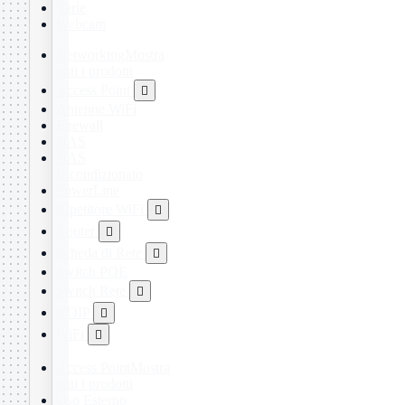
Varie
Webcam
Networking
Mostra
tutti i prodotti
Access Point

Antenne WiFi
Firewall
NAS
NAS
Ricondizionato
PowerLine
Ripetitore WiFi

Router

Scheda di Rete

Switch POE
Switch Rete

VOIP

WiFi

Access Point
Mostra
tutti i prodotti
Uso Esterno