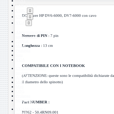
TEST
USB Type-C
USB2

DC Power HP DV6-6000, DV7-6000 con cavo
USB3

VGA

Alimentazione
Mostra
Numero di PIN
: 7 pin
tutti i prodotti
220Volt
Lunghezza
: 13 cm
Molex
Prolunga
Sata
VGA
COMPATIBILE CON I NOTEBOOK
USB2
Mostra tutti i
prodotti
(ATTENZIONE: queste sono le compatibilità dichiarate dal
A/A Maschio
il diametro dello spinotto)
Micro
Mini
OTG
Prolunga
Stampante
Part NUMBER :
VGA
Mostra tutti i
PJ362 - 50.4RN09.001
prodotti